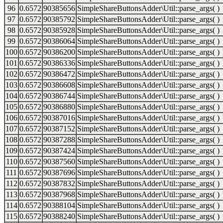
96
0.6572
90385656
SimpleShareButtonsAdder\Util::parse_args( )
97
0.6572
90385792
SimpleShareButtonsAdder\Util::parse_args( )
98
0.6572
90385928
SimpleShareButtonsAdder\Util::parse_args( )
99
0.6572
90386064
SimpleShareButtonsAdder\Util::parse_args( )
100
0.6572
90386200
SimpleShareButtonsAdder\Util::parse_args( )
101
0.6572
90386336
SimpleShareButtonsAdder\Util::parse_args( )
102
0.6572
90386472
SimpleShareButtonsAdder\Util::parse_args( )
103
0.6572
90386608
SimpleShareButtonsAdder\Util::parse_args( )
104
0.6572
90386744
SimpleShareButtonsAdder\Util::parse_args( )
105
0.6572
90386880
SimpleShareButtonsAdder\Util::parse_args( )
106
0.6572
90387016
SimpleShareButtonsAdder\Util::parse_args( )
107
0.6572
90387152
SimpleShareButtonsAdder\Util::parse_args( )
108
0.6572
90387288
SimpleShareButtonsAdder\Util::parse_args( )
109
0.6572
90387424
SimpleShareButtonsAdder\Util::parse_args( )
110
0.6572
90387560
SimpleShareButtonsAdder\Util::parse_args( )
111
0.6572
90387696
SimpleShareButtonsAdder\Util::parse_args( )
112
0.6572
90387832
SimpleShareButtonsAdder\Util::parse_args( )
113
0.6572
90387968
SimpleShareButtonsAdder\Util::parse_args( )
114
0.6572
90388104
SimpleShareButtonsAdder\Util::parse_args( )
115
0.6572
90388240
SimpleShareButtonsAdder\Util::parse_args( )