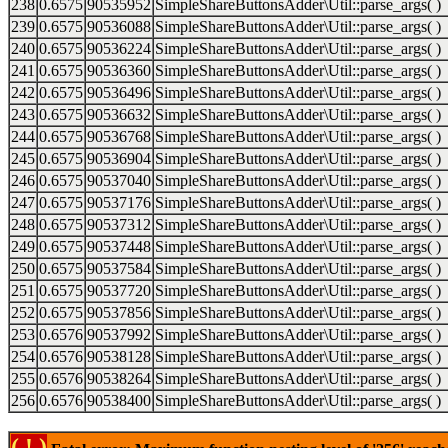
238
0.6575
90535952
SimpleShareButtonsAdder\Util::parse_args( )
239
0.6575
90536088
SimpleShareButtonsAdder\Util::parse_args( )
240
0.6575
90536224
SimpleShareButtonsAdder\Util::parse_args( )
241
0.6575
90536360
SimpleShareButtonsAdder\Util::parse_args( )
242
0.6575
90536496
SimpleShareButtonsAdder\Util::parse_args( )
243
0.6575
90536632
SimpleShareButtonsAdder\Util::parse_args( )
244
0.6575
90536768
SimpleShareButtonsAdder\Util::parse_args( )
245
0.6575
90536904
SimpleShareButtonsAdder\Util::parse_args( )
246
0.6575
90537040
SimpleShareButtonsAdder\Util::parse_args( )
247
0.6575
90537176
SimpleShareButtonsAdder\Util::parse_args( )
248
0.6575
90537312
SimpleShareButtonsAdder\Util::parse_args( )
249
0.6575
90537448
SimpleShareButtonsAdder\Util::parse_args( )
250
0.6575
90537584
SimpleShareButtonsAdder\Util::parse_args( )
251
0.6575
90537720
SimpleShareButtonsAdder\Util::parse_args( )
252
0.6575
90537856
SimpleShareButtonsAdder\Util::parse_args( )
253
0.6576
90537992
SimpleShareButtonsAdder\Util::parse_args( )
254
0.6576
90538128
SimpleShareButtonsAdder\Util::parse_args( )
255
0.6576
90538264
SimpleShareButtonsAdder\Util::parse_args( )
256
0.6576
90538400
SimpleShareButtonsAdder\Util::parse_args( )
( ! )