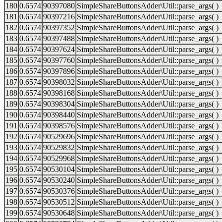
180
0.6574
90397080
SimpleShareButtonsAdder\Util::parse_args( )
181
0.6574
90397216
SimpleShareButtonsAdder\Util::parse_args( )
182
0.6574
90397352
SimpleShareButtonsAdder\Util::parse_args( )
183
0.6574
90397488
SimpleShareButtonsAdder\Util::parse_args( )
184
0.6574
90397624
SimpleShareButtonsAdder\Util::parse_args( )
185
0.6574
90397760
SimpleShareButtonsAdder\Util::parse_args( )
186
0.6574
90397896
SimpleShareButtonsAdder\Util::parse_args( )
187
0.6574
90398032
SimpleShareButtonsAdder\Util::parse_args( )
188
0.6574
90398168
SimpleShareButtonsAdder\Util::parse_args( )
189
0.6574
90398304
SimpleShareButtonsAdder\Util::parse_args( )
190
0.6574
90398440
SimpleShareButtonsAdder\Util::parse_args( )
191
0.6574
90398576
SimpleShareButtonsAdder\Util::parse_args( )
192
0.6574
90529696
SimpleShareButtonsAdder\Util::parse_args( )
193
0.6574
90529832
SimpleShareButtonsAdder\Util::parse_args( )
194
0.6574
90529968
SimpleShareButtonsAdder\Util::parse_args( )
195
0.6574
90530104
SimpleShareButtonsAdder\Util::parse_args( )
196
0.6574
90530240
SimpleShareButtonsAdder\Util::parse_args( )
197
0.6574
90530376
SimpleShareButtonsAdder\Util::parse_args( )
198
0.6574
90530512
SimpleShareButtonsAdder\Util::parse_args( )
199
0.6574
90530648
SimpleShareButtonsAdder\Util::parse_args( )