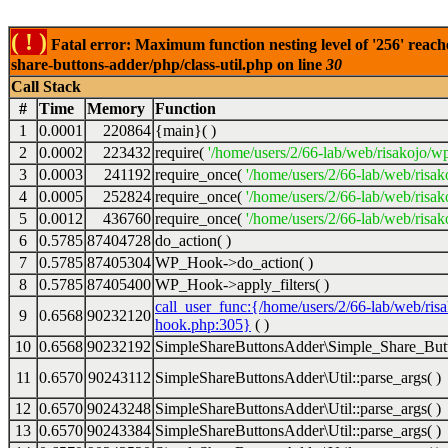
( ! )
Fatal error: Maximum function nesting level of '256' reach
share-buttons-adder/php/class-util.php on line
30
Call Stack
#
Time
Memory
Function
1
0.0001
220864
{main}( )
2
0.0002
223432
require(
'/home/users/2/66-lab/web/risakojo/w
3
0.0003
241192
require_once(
'/home/users/2/66-lab/web/risak
4
0.0005
252824
require_once(
'/home/users/2/66-lab/web/risak
5
0.0012
436760
require_once(
'/home/users/2/66-lab/web/risak
6
0.5785
87404728
do_action( )
7
0.5785
87405304
WP_Hook->do_action( )
8
0.5785
87405400
WP_Hook->apply_filters( )
call_user_func:{/home/users/2/66-lab/web/ris
9
0.6568
90232120
hook.php:305}
( )
10
0.6568
90232192
SimpleShareButtonsAdder\Simple_Share_Butt
11
0.6570
90243112
SimpleShareButtonsAdder\Util::parse_args( )
12
0.6570
90243248
SimpleShareButtonsAdder\Util::parse_args( )
13
0.6570
90243384
SimpleShareButtonsAdder\Util::parse_args( )