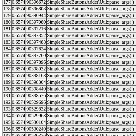
177
0.6574
90396672
SimpleShareButtonsAdder\Util::parse_args( )
178
0.6574
90396808
SimpleShareButtonsAdder\Util::parse_args( )
179
0.6574
90396944
SimpleShareButtonsAdder\Util::parse_args( )
180
0.6574
90397080
SimpleShareButtonsAdder\Util::parse_args( )
181
0.6574
90397216
SimpleShareButtonsAdder\Util::parse_args( )
182
0.6574
90397352
SimpleShareButtonsAdder\Util::parse_args( )
183
0.6574
90397488
SimpleShareButtonsAdder\Util::parse_args( )
184
0.6574
90397624
SimpleShareButtonsAdder\Util::parse_args( )
185
0.6574
90397760
SimpleShareButtonsAdder\Util::parse_args( )
186
0.6574
90397896
SimpleShareButtonsAdder\Util::parse_args( )
187
0.6574
90398032
SimpleShareButtonsAdder\Util::parse_args( )
188
0.6574
90398168
SimpleShareButtonsAdder\Util::parse_args( )
189
0.6574
90398304
SimpleShareButtonsAdder\Util::parse_args( )
190
0.6574
90398440
SimpleShareButtonsAdder\Util::parse_args( )
191
0.6574
90398576
SimpleShareButtonsAdder\Util::parse_args( )
192
0.6574
90529696
SimpleShareButtonsAdder\Util::parse_args( )
193
0.6574
90529832
SimpleShareButtonsAdder\Util::parse_args( )
194
0.6574
90529968
SimpleShareButtonsAdder\Util::parse_args( )
195
0.6574
90530104
SimpleShareButtonsAdder\Util::parse_args( )
196
0.6574
90530240
SimpleShareButtonsAdder\Util::parse_args( )
197
0.6574
90530376
SimpleShareButtonsAdder\Util::parse_args( )