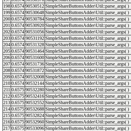
198
0.6574
90530512
SimpleShareButtonsAdder\Util::parse_args( )
199
0.6574
90530648
SimpleShareButtonsAdder\Util::parse_args( )
200
0.6574
90530784
SimpleShareButtonsAdder\Util::parse_args( )
201
0.6574
90530920
SimpleShareButtonsAdder\Util::parse_args( )
202
0.6574
90531056
SimpleShareButtonsAdder\Util::parse_args( )
203
0.6574
90531192
SimpleShareButtonsAdder\Util::parse_args( )
204
0.6574
90531328
SimpleShareButtonsAdder\Util::parse_args( )
205
0.6574
90531464
SimpleShareButtonsAdder\Util::parse_args( )
206
0.6574
90531600
SimpleShareButtonsAdder\Util::parse_args( )
207
0.6574
90531736
SimpleShareButtonsAdder\Util::parse_args( )
208
0.6574
90531872
SimpleShareButtonsAdder\Util::parse_args( )
209
0.6574
90532008
SimpleShareButtonsAdder\Util::parse_args( )
210
0.6574
90532144
SimpleShareButtonsAdder\Util::parse_args( )
211
0.6575
90532280
SimpleShareButtonsAdder\Util::parse_args( )
212
0.6575
90532416
SimpleShareButtonsAdder\Util::parse_args( )
213
0.6575
90532552
SimpleShareButtonsAdder\Util::parse_args( )
214
0.6575
90532688
SimpleShareButtonsAdder\Util::parse_args( )
215
0.6575
90532824
SimpleShareButtonsAdder\Util::parse_args( )
216
0.6575
90532960
SimpleShareButtonsAdder\Util::parse_args( )
217
0.6575
90533096
SimpleShareButtonsAdder\Util::parse_args( )