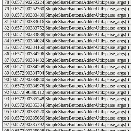
78
0.6571
90252224
SimpleShareButtonsAdder\Util::parse_args( )
79
0.6571
90252360
SimpleShareButtonsAdder\Util::parse_args( )
80
0.6571
90383480
SimpleShareButtonsAdder\Util::parse_args( )
81
0.6571
90383616
SimpleShareButtonsAdder\Util::parse_args( )
82
0.6571
90383752
SimpleShareButtonsAdder\Util::parse_args( )
83
0.6571
90383888
SimpleShareButtonsAdder\Util::parse_args( )
84
0.6571
90384024
SimpleShareButtonsAdder\Util::parse_args( )
85
0.6571
90384160
SimpleShareButtonsAdder\Util::parse_args( )
86
0.6571
90384296
SimpleShareButtonsAdder\Util::parse_args( )
87
0.6571
90384432
SimpleShareButtonsAdder\Util::parse_args( )
88
0.6571
90384568
SimpleShareButtonsAdder\Util::parse_args( )
89
0.6572
90384704
SimpleShareButtonsAdder\Util::parse_args( )
90
0.6572
90384840
SimpleShareButtonsAdder\Util::parse_args( )
91
0.6572
90384976
SimpleShareButtonsAdder\Util::parse_args( )
92
0.6572
90385112
SimpleShareButtonsAdder\Util::parse_args( )
93
0.6572
90385248
SimpleShareButtonsAdder\Util::parse_args( )
94
0.6572
90385384
SimpleShareButtonsAdder\Util::parse_args( )
95
0.6572
90385520
SimpleShareButtonsAdder\Util::parse_args( )
96
0.6572
90385656
SimpleShareButtonsAdder\Util::parse_args( )
97
0.6572
90385792
SimpleShareButtonsAdder\Util::parse_args( )
98
0.6572
90385928
SimpleShareButtonsAdder\Util::parse_args( )