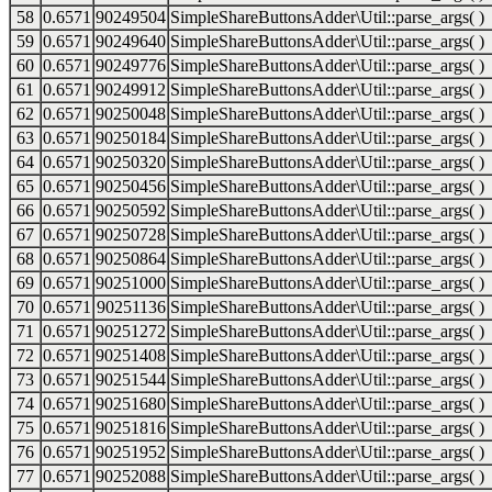
58
0.6571
90249504
SimpleShareButtonsAdder\Util::parse_args( )
59
0.6571
90249640
SimpleShareButtonsAdder\Util::parse_args( )
60
0.6571
90249776
SimpleShareButtonsAdder\Util::parse_args( )
61
0.6571
90249912
SimpleShareButtonsAdder\Util::parse_args( )
62
0.6571
90250048
SimpleShareButtonsAdder\Util::parse_args( )
63
0.6571
90250184
SimpleShareButtonsAdder\Util::parse_args( )
64
0.6571
90250320
SimpleShareButtonsAdder\Util::parse_args( )
65
0.6571
90250456
SimpleShareButtonsAdder\Util::parse_args( )
66
0.6571
90250592
SimpleShareButtonsAdder\Util::parse_args( )
67
0.6571
90250728
SimpleShareButtonsAdder\Util::parse_args( )
68
0.6571
90250864
SimpleShareButtonsAdder\Util::parse_args( )
69
0.6571
90251000
SimpleShareButtonsAdder\Util::parse_args( )
70
0.6571
90251136
SimpleShareButtonsAdder\Util::parse_args( )
71
0.6571
90251272
SimpleShareButtonsAdder\Util::parse_args( )
72
0.6571
90251408
SimpleShareButtonsAdder\Util::parse_args( )
73
0.6571
90251544
SimpleShareButtonsAdder\Util::parse_args( )
74
0.6571
90251680
SimpleShareButtonsAdder\Util::parse_args( )
75
0.6571
90251816
SimpleShareButtonsAdder\Util::parse_args( )
76
0.6571
90251952
SimpleShareButtonsAdder\Util::parse_args( )
77
0.6571
90252088
SimpleShareButtonsAdder\Util::parse_args( )