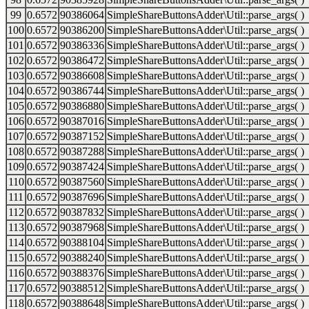
99
0.6572
90386064
SimpleShareButtonsAdder\Util::parse_args( )
100
0.6572
90386200
SimpleShareButtonsAdder\Util::parse_args( )
101
0.6572
90386336
SimpleShareButtonsAdder\Util::parse_args( )
102
0.6572
90386472
SimpleShareButtonsAdder\Util::parse_args( )
103
0.6572
90386608
SimpleShareButtonsAdder\Util::parse_args( )
104
0.6572
90386744
SimpleShareButtonsAdder\Util::parse_args( )
105
0.6572
90386880
SimpleShareButtonsAdder\Util::parse_args( )
106
0.6572
90387016
SimpleShareButtonsAdder\Util::parse_args( )
107
0.6572
90387152
SimpleShareButtonsAdder\Util::parse_args( )
108
0.6572
90387288
SimpleShareButtonsAdder\Util::parse_args( )
109
0.6572
90387424
SimpleShareButtonsAdder\Util::parse_args( )
110
0.6572
90387560
SimpleShareButtonsAdder\Util::parse_args( )
111
0.6572
90387696
SimpleShareButtonsAdder\Util::parse_args( )
112
0.6572
90387832
SimpleShareButtonsAdder\Util::parse_args( )
113
0.6572
90387968
SimpleShareButtonsAdder\Util::parse_args( )
114
0.6572
90388104
SimpleShareButtonsAdder\Util::parse_args( )
115
0.6572
90388240
SimpleShareButtonsAdder\Util::parse_args( )
116
0.6572
90388376
SimpleShareButtonsAdder\Util::parse_args( )
117
0.6572
90388512
SimpleShareButtonsAdder\Util::parse_args( )
118
0.6572
90388648
SimpleShareButtonsAdder\Util::parse_args( )