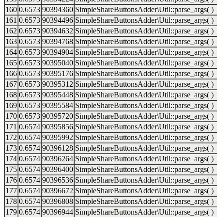
160
0.6573
90394360
SimpleShareButtonsAdder\Util::parse_args( )
161
0.6573
90394496
SimpleShareButtonsAdder\Util::parse_args( )
162
0.6573
90394632
SimpleShareButtonsAdder\Util::parse_args( )
163
0.6573
90394768
SimpleShareButtonsAdder\Util::parse_args( )
164
0.6573
90394904
SimpleShareButtonsAdder\Util::parse_args( )
165
0.6573
90395040
SimpleShareButtonsAdder\Util::parse_args( )
166
0.6573
90395176
SimpleShareButtonsAdder\Util::parse_args( )
167
0.6573
90395312
SimpleShareButtonsAdder\Util::parse_args( )
168
0.6573
90395448
SimpleShareButtonsAdder\Util::parse_args( )
169
0.6573
90395584
SimpleShareButtonsAdder\Util::parse_args( )
170
0.6573
90395720
SimpleShareButtonsAdder\Util::parse_args( )
171
0.6574
90395856
SimpleShareButtonsAdder\Util::parse_args( )
172
0.6574
90395992
SimpleShareButtonsAdder\Util::parse_args( )
173
0.6574
90396128
SimpleShareButtonsAdder\Util::parse_args( )
174
0.6574
90396264
SimpleShareButtonsAdder\Util::parse_args( )
175
0.6574
90396400
SimpleShareButtonsAdder\Util::parse_args( )
176
0.6574
90396536
SimpleShareButtonsAdder\Util::parse_args( )
177
0.6574
90396672
SimpleShareButtonsAdder\Util::parse_args( )
178
0.6574
90396808
SimpleShareButtonsAdder\Util::parse_args( )
179
0.6574
90396944
SimpleShareButtonsAdder\Util::parse_args( )