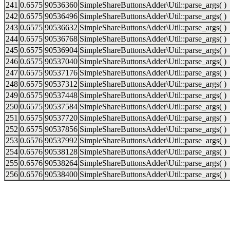
241
0.6575
90536360
SimpleShareButtonsAdder\Util::parse_args( )
242
0.6575
90536496
SimpleShareButtonsAdder\Util::parse_args( )
243
0.6575
90536632
SimpleShareButtonsAdder\Util::parse_args( )
244
0.6575
90536768
SimpleShareButtonsAdder\Util::parse_args( )
245
0.6575
90536904
SimpleShareButtonsAdder\Util::parse_args( )
246
0.6575
90537040
SimpleShareButtonsAdder\Util::parse_args( )
247
0.6575
90537176
SimpleShareButtonsAdder\Util::parse_args( )
248
0.6575
90537312
SimpleShareButtonsAdder\Util::parse_args( )
249
0.6575
90537448
SimpleShareButtonsAdder\Util::parse_args( )
250
0.6575
90537584
SimpleShareButtonsAdder\Util::parse_args( )
251
0.6575
90537720
SimpleShareButtonsAdder\Util::parse_args( )
252
0.6575
90537856
SimpleShareButtonsAdder\Util::parse_args( )
253
0.6576
90537992
SimpleShareButtonsAdder\Util::parse_args( )
254
0.6576
90538128
SimpleShareButtonsAdder\Util::parse_args( )
255
0.6576
90538264
SimpleShareButtonsAdder\Util::parse_args( )
256
0.6576
90538400
SimpleShareButtonsAdder\Util::parse_args( )