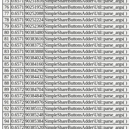
75
0.6571
90251816
SimpleShareButtonsAdder\Util::parse_args( )
76
0.6571
90251952
SimpleShareButtonsAdder\Util::parse_args( )
77
0.6571
90252088
SimpleShareButtonsAdder\Util::parse_args( )
78
0.6571
90252224
SimpleShareButtonsAdder\Util::parse_args( )
79
0.6571
90252360
SimpleShareButtonsAdder\Util::parse_args( )
80
0.6571
90383480
SimpleShareButtonsAdder\Util::parse_args( )
81
0.6571
90383616
SimpleShareButtonsAdder\Util::parse_args( )
82
0.6571
90383752
SimpleShareButtonsAdder\Util::parse_args( )
83
0.6571
90383888
SimpleShareButtonsAdder\Util::parse_args( )
84
0.6571
90384024
SimpleShareButtonsAdder\Util::parse_args( )
85
0.6571
90384160
SimpleShareButtonsAdder\Util::parse_args( )
86
0.6571
90384296
SimpleShareButtonsAdder\Util::parse_args( )
87
0.6571
90384432
SimpleShareButtonsAdder\Util::parse_args( )
88
0.6571
90384568
SimpleShareButtonsAdder\Util::parse_args( )
89
0.6572
90384704
SimpleShareButtonsAdder\Util::parse_args( )
90
0.6572
90384840
SimpleShareButtonsAdder\Util::parse_args( )
91
0.6572
90384976
SimpleShareButtonsAdder\Util::parse_args( )
92
0.6572
90385112
SimpleShareButtonsAdder\Util::parse_args( )
93
0.6572
90385248
SimpleShareButtonsAdder\Util::parse_args( )
94
0.6572
90385384
SimpleShareButtonsAdder\Util::parse_args( )
95
0.6572
90385520
SimpleShareButtonsAdder\Util::parse_args( )