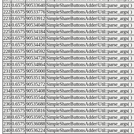
221
0.6575
90533640
SimpleShareButtonsAdder\Util::parse_args( )
222
0.6575
90533776
SimpleShareButtonsAdder\Util::parse_args( )
223
0.6575
90533912
SimpleShareButtonsAdder\Util::parse_args( )
224
0.6575
90534048
SimpleShareButtonsAdder\Util::parse_args( )
225
0.6575
90534184
SimpleShareButtonsAdder\Util::parse_args( )
226
0.6575
90534320
SimpleShareButtonsAdder\Util::parse_args( )
227
0.6575
90534456
SimpleShareButtonsAdder\Util::parse_args( )
228
0.6575
90534592
SimpleShareButtonsAdder\Util::parse_args( )
229
0.6575
90534728
SimpleShareButtonsAdder\Util::parse_args( )
230
0.6575
90534864
SimpleShareButtonsAdder\Util::parse_args( )
231
0.6575
90535000
SimpleShareButtonsAdder\Util::parse_args( )
232
0.6575
90535136
SimpleShareButtonsAdder\Util::parse_args( )
233
0.6575
90535272
SimpleShareButtonsAdder\Util::parse_args( )
234
0.6575
90535408
SimpleShareButtonsAdder\Util::parse_args( )
235
0.6575
90535544
SimpleShareButtonsAdder\Util::parse_args( )
236
0.6575
90535680
SimpleShareButtonsAdder\Util::parse_args( )
237
0.6575
90535816
SimpleShareButtonsAdder\Util::parse_args( )
238
0.6575
90535952
SimpleShareButtonsAdder\Util::parse_args( )
239
0.6575
90536088
SimpleShareButtonsAdder\Util::parse_args( )
240
0.6575
90536224
SimpleShareButtonsAdder\Util::parse_args( )