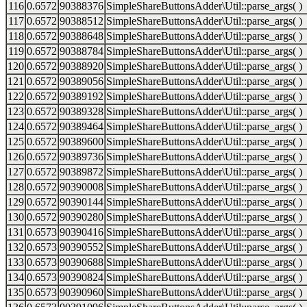
116
0.6572
90388376
SimpleShareButtonsAdder\Util::parse_args( )
117
0.6572
90388512
SimpleShareButtonsAdder\Util::parse_args( )
118
0.6572
90388648
SimpleShareButtonsAdder\Util::parse_args( )
119
0.6572
90388784
SimpleShareButtonsAdder\Util::parse_args( )
120
0.6572
90388920
SimpleShareButtonsAdder\Util::parse_args( )
121
0.6572
90389056
SimpleShareButtonsAdder\Util::parse_args( )
122
0.6572
90389192
SimpleShareButtonsAdder\Util::parse_args( )
123
0.6572
90389328
SimpleShareButtonsAdder\Util::parse_args( )
124
0.6572
90389464
SimpleShareButtonsAdder\Util::parse_args( )
125
0.6572
90389600
SimpleShareButtonsAdder\Util::parse_args( )
126
0.6572
90389736
SimpleShareButtonsAdder\Util::parse_args( )
127
0.6572
90389872
SimpleShareButtonsAdder\Util::parse_args( )
128
0.6572
90390008
SimpleShareButtonsAdder\Util::parse_args( )
129
0.6572
90390144
SimpleShareButtonsAdder\Util::parse_args( )
130
0.6572
90390280
SimpleShareButtonsAdder\Util::parse_args( )
131
0.6573
90390416
SimpleShareButtonsAdder\Util::parse_args( )
132
0.6573
90390552
SimpleShareButtonsAdder\Util::parse_args( )
133
0.6573
90390688
SimpleShareButtonsAdder\Util::parse_args( )
134
0.6573
90390824
SimpleShareButtonsAdder\Util::parse_args( )
135
0.6573
90390960
SimpleShareButtonsAdder\Util::parse_args( )