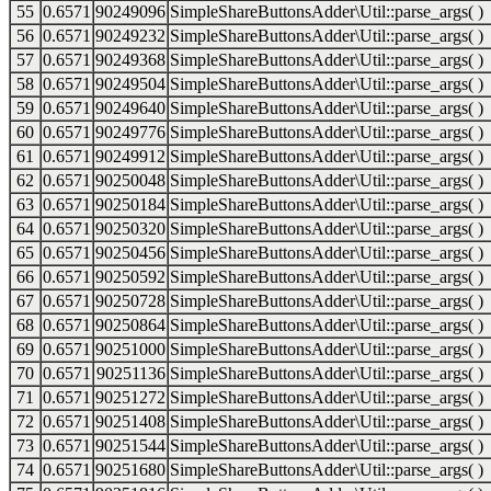
55
0.6571
90249096
SimpleShareButtonsAdder\Util::parse_args( )
56
0.6571
90249232
SimpleShareButtonsAdder\Util::parse_args( )
57
0.6571
90249368
SimpleShareButtonsAdder\Util::parse_args( )
58
0.6571
90249504
SimpleShareButtonsAdder\Util::parse_args( )
59
0.6571
90249640
SimpleShareButtonsAdder\Util::parse_args( )
60
0.6571
90249776
SimpleShareButtonsAdder\Util::parse_args( )
61
0.6571
90249912
SimpleShareButtonsAdder\Util::parse_args( )
62
0.6571
90250048
SimpleShareButtonsAdder\Util::parse_args( )
63
0.6571
90250184
SimpleShareButtonsAdder\Util::parse_args( )
64
0.6571
90250320
SimpleShareButtonsAdder\Util::parse_args( )
65
0.6571
90250456
SimpleShareButtonsAdder\Util::parse_args( )
66
0.6571
90250592
SimpleShareButtonsAdder\Util::parse_args( )
67
0.6571
90250728
SimpleShareButtonsAdder\Util::parse_args( )
68
0.6571
90250864
SimpleShareButtonsAdder\Util::parse_args( )
69
0.6571
90251000
SimpleShareButtonsAdder\Util::parse_args( )
70
0.6571
90251136
SimpleShareButtonsAdder\Util::parse_args( )
71
0.6571
90251272
SimpleShareButtonsAdder\Util::parse_args( )
72
0.6571
90251408
SimpleShareButtonsAdder\Util::parse_args( )
73
0.6571
90251544
SimpleShareButtonsAdder\Util::parse_args( )
74
0.6571
90251680
SimpleShareButtonsAdder\Util::parse_args( )