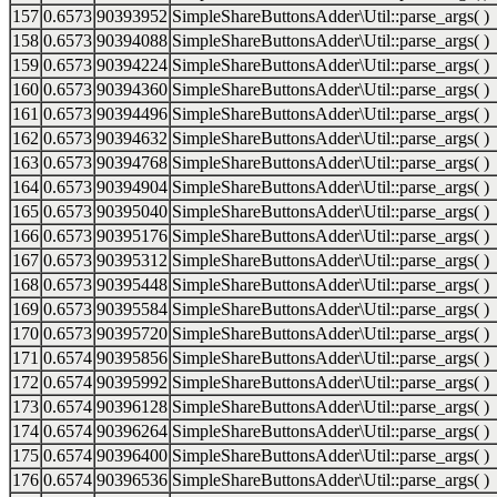
157
0.6573
90393952
SimpleShareButtonsAdder\Util::parse_args( )
158
0.6573
90394088
SimpleShareButtonsAdder\Util::parse_args( )
159
0.6573
90394224
SimpleShareButtonsAdder\Util::parse_args( )
160
0.6573
90394360
SimpleShareButtonsAdder\Util::parse_args( )
161
0.6573
90394496
SimpleShareButtonsAdder\Util::parse_args( )
162
0.6573
90394632
SimpleShareButtonsAdder\Util::parse_args( )
163
0.6573
90394768
SimpleShareButtonsAdder\Util::parse_args( )
164
0.6573
90394904
SimpleShareButtonsAdder\Util::parse_args( )
165
0.6573
90395040
SimpleShareButtonsAdder\Util::parse_args( )
166
0.6573
90395176
SimpleShareButtonsAdder\Util::parse_args( )
167
0.6573
90395312
SimpleShareButtonsAdder\Util::parse_args( )
168
0.6573
90395448
SimpleShareButtonsAdder\Util::parse_args( )
169
0.6573
90395584
SimpleShareButtonsAdder\Util::parse_args( )
170
0.6573
90395720
SimpleShareButtonsAdder\Util::parse_args( )
171
0.6574
90395856
SimpleShareButtonsAdder\Util::parse_args( )
172
0.6574
90395992
SimpleShareButtonsAdder\Util::parse_args( )
173
0.6574
90396128
SimpleShareButtonsAdder\Util::parse_args( )
174
0.6574
90396264
SimpleShareButtonsAdder\Util::parse_args( )
175
0.6574
90396400
SimpleShareButtonsAdder\Util::parse_args( )
176
0.6574
90396536
SimpleShareButtonsAdder\Util::parse_args( )