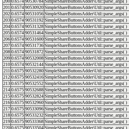
200
0.6574
90530784
SimpleShareButtonsAdder\Util::parse_args( )
201
0.6574
90530920
SimpleShareButtonsAdder\Util::parse_args( )
202
0.6574
90531056
SimpleShareButtonsAdder\Util::parse_args( )
203
0.6574
90531192
SimpleShareButtonsAdder\Util::parse_args( )
204
0.6574
90531328
SimpleShareButtonsAdder\Util::parse_args( )
205
0.6574
90531464
SimpleShareButtonsAdder\Util::parse_args( )
206
0.6574
90531600
SimpleShareButtonsAdder\Util::parse_args( )
207
0.6574
90531736
SimpleShareButtonsAdder\Util::parse_args( )
208
0.6574
90531872
SimpleShareButtonsAdder\Util::parse_args( )
209
0.6574
90532008
SimpleShareButtonsAdder\Util::parse_args( )
210
0.6574
90532144
SimpleShareButtonsAdder\Util::parse_args( )
211
0.6575
90532280
SimpleShareButtonsAdder\Util::parse_args( )
212
0.6575
90532416
SimpleShareButtonsAdder\Util::parse_args( )
213
0.6575
90532552
SimpleShareButtonsAdder\Util::parse_args( )
214
0.6575
90532688
SimpleShareButtonsAdder\Util::parse_args( )
215
0.6575
90532824
SimpleShareButtonsAdder\Util::parse_args( )
216
0.6575
90532960
SimpleShareButtonsAdder\Util::parse_args( )
217
0.6575
90533096
SimpleShareButtonsAdder\Util::parse_args( )
218
0.6575
90533232
SimpleShareButtonsAdder\Util::parse_args( )
219
0.6575
90533368
SimpleShareButtonsAdder\Util::parse_args( )
220
0.6575
90533504
SimpleShareButtonsAdder\Util::parse_args( )