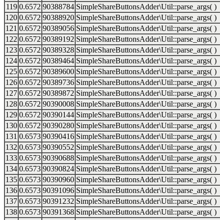
119
0.6572
90388784
SimpleShareButtonsAdder\Util::parse_args( )
120
0.6572
90388920
SimpleShareButtonsAdder\Util::parse_args( )
121
0.6572
90389056
SimpleShareButtonsAdder\Util::parse_args( )
122
0.6572
90389192
SimpleShareButtonsAdder\Util::parse_args( )
123
0.6572
90389328
SimpleShareButtonsAdder\Util::parse_args( )
124
0.6572
90389464
SimpleShareButtonsAdder\Util::parse_args( )
125
0.6572
90389600
SimpleShareButtonsAdder\Util::parse_args( )
126
0.6572
90389736
SimpleShareButtonsAdder\Util::parse_args( )
127
0.6572
90389872
SimpleShareButtonsAdder\Util::parse_args( )
128
0.6572
90390008
SimpleShareButtonsAdder\Util::parse_args( )
129
0.6572
90390144
SimpleShareButtonsAdder\Util::parse_args( )
130
0.6572
90390280
SimpleShareButtonsAdder\Util::parse_args( )
131
0.6573
90390416
SimpleShareButtonsAdder\Util::parse_args( )
132
0.6573
90390552
SimpleShareButtonsAdder\Util::parse_args( )
133
0.6573
90390688
SimpleShareButtonsAdder\Util::parse_args( )
134
0.6573
90390824
SimpleShareButtonsAdder\Util::parse_args( )
135
0.6573
90390960
SimpleShareButtonsAdder\Util::parse_args( )
136
0.6573
90391096
SimpleShareButtonsAdder\Util::parse_args( )
137
0.6573
90391232
SimpleShareButtonsAdder\Util::parse_args( )
138
0.6573
90391368
SimpleShareButtonsAdder\Util::parse_args( )