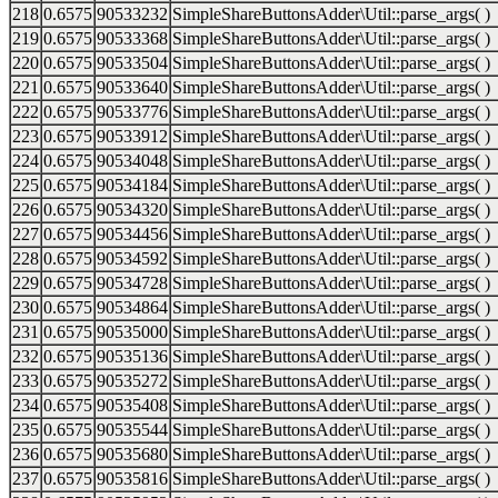
218
0.6575
90533232
SimpleShareButtonsAdder\Util::parse_args( )
219
0.6575
90533368
SimpleShareButtonsAdder\Util::parse_args( )
220
0.6575
90533504
SimpleShareButtonsAdder\Util::parse_args( )
221
0.6575
90533640
SimpleShareButtonsAdder\Util::parse_args( )
222
0.6575
90533776
SimpleShareButtonsAdder\Util::parse_args( )
223
0.6575
90533912
SimpleShareButtonsAdder\Util::parse_args( )
224
0.6575
90534048
SimpleShareButtonsAdder\Util::parse_args( )
225
0.6575
90534184
SimpleShareButtonsAdder\Util::parse_args( )
226
0.6575
90534320
SimpleShareButtonsAdder\Util::parse_args( )
227
0.6575
90534456
SimpleShareButtonsAdder\Util::parse_args( )
228
0.6575
90534592
SimpleShareButtonsAdder\Util::parse_args( )
229
0.6575
90534728
SimpleShareButtonsAdder\Util::parse_args( )
230
0.6575
90534864
SimpleShareButtonsAdder\Util::parse_args( )
231
0.6575
90535000
SimpleShareButtonsAdder\Util::parse_args( )
232
0.6575
90535136
SimpleShareButtonsAdder\Util::parse_args( )
233
0.6575
90535272
SimpleShareButtonsAdder\Util::parse_args( )
234
0.6575
90535408
SimpleShareButtonsAdder\Util::parse_args( )
235
0.6575
90535544
SimpleShareButtonsAdder\Util::parse_args( )
236
0.6575
90535680
SimpleShareButtonsAdder\Util::parse_args( )
237
0.6575
90535816
SimpleShareButtonsAdder\Util::parse_args( )