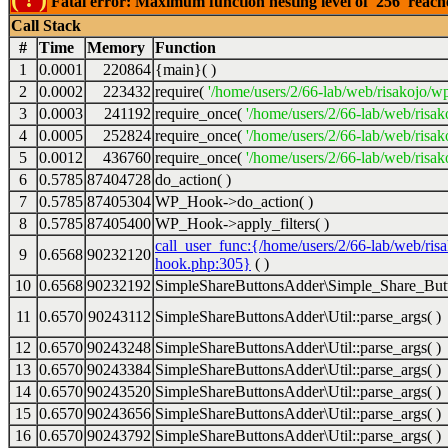
Fatal error: Maximum function nesting level of '256' reac
Call Stack
#
Time
Memory
Function
1
0.0001
220864
{main}( )
2
0.0002
223432
require(
'/home/users/2/66-lab/web/risakojo/w
3
0.0003
241192
require_once(
'/home/users/2/66-lab/web/risak
4
0.0005
252824
require_once(
'/home/users/2/66-lab/web/risak
5
0.0012
436760
require_once(
'/home/users/2/66-lab/web/risak
6
0.5785
87404728
do_action( )
7
0.5785
87405304
WP_Hook->do_action( )
8
0.5785
87405400
WP_Hook->apply_filters( )
call_user_func:{/home/users/2/66-lab/web/ris
9
0.6568
90232120
hook.php:305}
( )
10
0.6568
90232192
SimpleShareButtonsAdder\Simple_Share_Butt
11
0.6570
90243112
SimpleShareButtonsAdder\Util::parse_args( )
12
0.6570
90243248
SimpleShareButtonsAdder\Util::parse_args( )
13
0.6570
90243384
SimpleShareButtonsAdder\Util::parse_args( )
14
0.6570
90243520
SimpleShareButtonsAdder\Util::parse_args( )
15
0.6570
90243656
SimpleShareButtonsAdder\Util::parse_args( )
16
0.6570
90243792
SimpleShareButtonsAdder\Util::parse_args( )