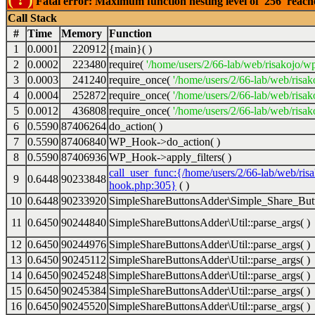
Fatal error: Maximum function nesting level of '256' reac
Call Stack
#
Time
Memory
Function
1
0.0001
220912
{main}( )
2
0.0002
223480
require(
'/home/users/2/66-lab/web/risakojo/w
3
0.0003
241240
require_once(
'/home/users/2/66-lab/web/risak
4
0.0004
252872
require_once(
'/home/users/2/66-lab/web/risak
5
0.0012
436808
require_once(
'/home/users/2/66-lab/web/risak
6
0.5590
87406264
do_action( )
7
0.5590
87406840
WP_Hook->do_action( )
8
0.5590
87406936
WP_Hook->apply_filters( )
call_user_func:{/home/users/2/66-lab/web/ris
9
0.6448
90233848
hook.php:305}
( )
10
0.6448
90233920
SimpleShareButtonsAdder\Simple_Share_Butt
11
0.6450
90244840
SimpleShareButtonsAdder\Util::parse_args( )
12
0.6450
90244976
SimpleShareButtonsAdder\Util::parse_args( )
13
0.6450
90245112
SimpleShareButtonsAdder\Util::parse_args( )
14
0.6450
90245248
SimpleShareButtonsAdder\Util::parse_args( )
15
0.6450
90245384
SimpleShareButtonsAdder\Util::parse_args( )
16
0.6450
90245520
SimpleShareButtonsAdder\Util::parse_args( )