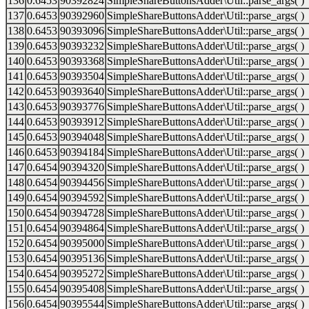
136
0.6453
90392824
SimpleShareButtonsAdder\Util::parse_args( )
137
0.6453
90392960
SimpleShareButtonsAdder\Util::parse_args( )
138
0.6453
90393096
SimpleShareButtonsAdder\Util::parse_args( )
139
0.6453
90393232
SimpleShareButtonsAdder\Util::parse_args( )
140
0.6453
90393368
SimpleShareButtonsAdder\Util::parse_args( )
141
0.6453
90393504
SimpleShareButtonsAdder\Util::parse_args( )
142
0.6453
90393640
SimpleShareButtonsAdder\Util::parse_args( )
143
0.6453
90393776
SimpleShareButtonsAdder\Util::parse_args( )
144
0.6453
90393912
SimpleShareButtonsAdder\Util::parse_args( )
145
0.6453
90394048
SimpleShareButtonsAdder\Util::parse_args( )
146
0.6453
90394184
SimpleShareButtonsAdder\Util::parse_args( )
147
0.6454
90394320
SimpleShareButtonsAdder\Util::parse_args( )
148
0.6454
90394456
SimpleShareButtonsAdder\Util::parse_args( )
149
0.6454
90394592
SimpleShareButtonsAdder\Util::parse_args( )
150
0.6454
90394728
SimpleShareButtonsAdder\Util::parse_args( )
151
0.6454
90394864
SimpleShareButtonsAdder\Util::parse_args( )
152
0.6454
90395000
SimpleShareButtonsAdder\Util::parse_args( )
153
0.6454
90395136
SimpleShareButtonsAdder\Util::parse_args( )
154
0.6454
90395272
SimpleShareButtonsAdder\Util::parse_args( )
155
0.6454
90395408
SimpleShareButtonsAdder\Util::parse_args( )
156
0.6454
90395544
SimpleShareButtonsAdder\Util::parse_args( )