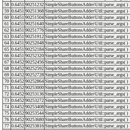
58
0.6451
90251232
SimpleShareButtonsAdder\Util::parse_args( )
59
0.6451
90251368
SimpleShareButtonsAdder\Util::parse_args( )
60
0.6451
90251504
SimpleShareButtonsAdder\Util::parse_args( )
61
0.6451
90251640
SimpleShareButtonsAdder\Util::parse_args( )
62
0.6451
90251776
SimpleShareButtonsAdder\Util::parse_args( )
63
0.6451
90251912
SimpleShareButtonsAdder\Util::parse_args( )
64
0.6451
90252048
SimpleShareButtonsAdder\Util::parse_args( )
65
0.6451
90252184
SimpleShareButtonsAdder\Util::parse_args( )
66
0.6451
90252320
SimpleShareButtonsAdder\Util::parse_args( )
67
0.6452
90252456
SimpleShareButtonsAdder\Util::parse_args( )
68
0.6452
90252592
SimpleShareButtonsAdder\Util::parse_args( )
69
0.6452
90252728
SimpleShareButtonsAdder\Util::parse_args( )
70
0.6452
90252864
SimpleShareButtonsAdder\Util::parse_args( )
71
0.6452
90253000
SimpleShareButtonsAdder\Util::parse_args( )
72
0.6452
90253136
SimpleShareButtonsAdder\Util::parse_args( )
73
0.6452
90253272
SimpleShareButtonsAdder\Util::parse_args( )
74
0.6452
90253408
SimpleShareButtonsAdder\Util::parse_args( )
75
0.6452
90253544
SimpleShareButtonsAdder\Util::parse_args( )
76
0.6452
90253680
SimpleShareButtonsAdder\Util::parse_args( )
77
0.6452
90253816
SimpleShareButtonsAdder\Util::parse_args( )