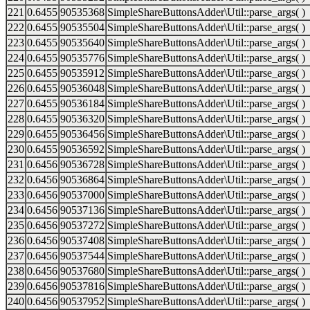
221
0.6455
90535368
SimpleShareButtonsAdder\Util::parse_args( )
222
0.6455
90535504
SimpleShareButtonsAdder\Util::parse_args( )
223
0.6455
90535640
SimpleShareButtonsAdder\Util::parse_args( )
224
0.6455
90535776
SimpleShareButtonsAdder\Util::parse_args( )
225
0.6455
90535912
SimpleShareButtonsAdder\Util::parse_args( )
226
0.6455
90536048
SimpleShareButtonsAdder\Util::parse_args( )
227
0.6455
90536184
SimpleShareButtonsAdder\Util::parse_args( )
228
0.6455
90536320
SimpleShareButtonsAdder\Util::parse_args( )
229
0.6455
90536456
SimpleShareButtonsAdder\Util::parse_args( )
230
0.6455
90536592
SimpleShareButtonsAdder\Util::parse_args( )
231
0.6456
90536728
SimpleShareButtonsAdder\Util::parse_args( )
232
0.6456
90536864
SimpleShareButtonsAdder\Util::parse_args( )
233
0.6456
90537000
SimpleShareButtonsAdder\Util::parse_args( )
234
0.6456
90537136
SimpleShareButtonsAdder\Util::parse_args( )
235
0.6456
90537272
SimpleShareButtonsAdder\Util::parse_args( )
236
0.6456
90537408
SimpleShareButtonsAdder\Util::parse_args( )
237
0.6456
90537544
SimpleShareButtonsAdder\Util::parse_args( )
238
0.6456
90537680
SimpleShareButtonsAdder\Util::parse_args( )
239
0.6456
90537816
SimpleShareButtonsAdder\Util::parse_args( )
240
0.6456
90537952
SimpleShareButtonsAdder\Util::parse_args( )