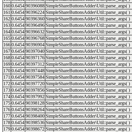
160
0.6454
90396088
SimpleShareButtonsAdder\Util::parse_args( )
161
0.6454
90396224
SimpleShareButtonsAdder\Util::parse_args( )
162
0.6454
90396360
SimpleShareButtonsAdder\Util::parse_args( )
163
0.6454
90396496
SimpleShareButtonsAdder\Util::parse_args( )
164
0.6454
90396632
SimpleShareButtonsAdder\Util::parse_args( )
165
0.6454
90396768
SimpleShareButtonsAdder\Util::parse_args( )
166
0.6454
90396904
SimpleShareButtonsAdder\Util::parse_args( )
167
0.6454
90397040
SimpleShareButtonsAdder\Util::parse_args( )
168
0.6454
90397176
SimpleShareButtonsAdder\Util::parse_args( )
169
0.6454
90397312
SimpleShareButtonsAdder\Util::parse_args( )
170
0.6454
90397448
SimpleShareButtonsAdder\Util::parse_args( )
171
0.6454
90397584
SimpleShareButtonsAdder\Util::parse_args( )
172
0.6454
90397720
SimpleShareButtonsAdder\Util::parse_args( )
173
0.6454
90397856
SimpleShareButtonsAdder\Util::parse_args( )
174
0.6454
90397992
SimpleShareButtonsAdder\Util::parse_args( )
175
0.6454
90398128
SimpleShareButtonsAdder\Util::parse_args( )
176
0.6454
90398264
SimpleShareButtonsAdder\Util::parse_args( )
177
0.6454
90398400
SimpleShareButtonsAdder\Util::parse_args( )
178
0.6454
90398536
SimpleShareButtonsAdder\Util::parse_args( )
179
0.6454
90398672
SimpleShareButtonsAdder\Util::parse_args( )