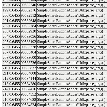
198
0.6455
90532240
SimpleShareButtonsAdder\Util::parse_args( )
199
0.6455
90532376
SimpleShareButtonsAdder\Util::parse_args( )
200
0.6455
90532512
SimpleShareButtonsAdder\Util::parse_args( )
201
0.6455
90532648
SimpleShareButtonsAdder\Util::parse_args( )
202
0.6455
90532784
SimpleShareButtonsAdder\Util::parse_args( )
203
0.6455
90532920
SimpleShareButtonsAdder\Util::parse_args( )
204
0.6455
90533056
SimpleShareButtonsAdder\Util::parse_args( )
205
0.6455
90533192
SimpleShareButtonsAdder\Util::parse_args( )
206
0.6455
90533328
SimpleShareButtonsAdder\Util::parse_args( )
207
0.6455
90533464
SimpleShareButtonsAdder\Util::parse_args( )
208
0.6455
90533600
SimpleShareButtonsAdder\Util::parse_args( )
209
0.6455
90533736
SimpleShareButtonsAdder\Util::parse_args( )
210
0.6455
90533872
SimpleShareButtonsAdder\Util::parse_args( )
211
0.6455
90534008
SimpleShareButtonsAdder\Util::parse_args( )
212
0.6455
90534144
SimpleShareButtonsAdder\Util::parse_args( )
213
0.6455
90534280
SimpleShareButtonsAdder\Util::parse_args( )
214
0.6455
90534416
SimpleShareButtonsAdder\Util::parse_args( )
215
0.6455
90534552
SimpleShareButtonsAdder\Util::parse_args( )
216
0.6455
90534688
SimpleShareButtonsAdder\Util::parse_args( )
217
0.6455
90534824
SimpleShareButtonsAdder\Util::parse_args( )