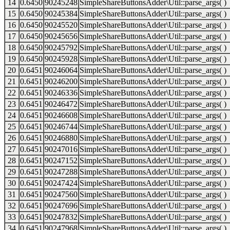
14
0.6450
90245248
SimpleShareButtonsAdder\Util::parse_args( )
15
0.6450
90245384
SimpleShareButtonsAdder\Util::parse_args( )
16
0.6450
90245520
SimpleShareButtonsAdder\Util::parse_args( )
17
0.6450
90245656
SimpleShareButtonsAdder\Util::parse_args( )
18
0.6450
90245792
SimpleShareButtonsAdder\Util::parse_args( )
19
0.6450
90245928
SimpleShareButtonsAdder\Util::parse_args( )
20
0.6451
90246064
SimpleShareButtonsAdder\Util::parse_args( )
21
0.6451
90246200
SimpleShareButtonsAdder\Util::parse_args( )
22
0.6451
90246336
SimpleShareButtonsAdder\Util::parse_args( )
23
0.6451
90246472
SimpleShareButtonsAdder\Util::parse_args( )
24
0.6451
90246608
SimpleShareButtonsAdder\Util::parse_args( )
25
0.6451
90246744
SimpleShareButtonsAdder\Util::parse_args( )
26
0.6451
90246880
SimpleShareButtonsAdder\Util::parse_args( )
27
0.6451
90247016
SimpleShareButtonsAdder\Util::parse_args( )
28
0.6451
90247152
SimpleShareButtonsAdder\Util::parse_args( )
29
0.6451
90247288
SimpleShareButtonsAdder\Util::parse_args( )
30
0.6451
90247424
SimpleShareButtonsAdder\Util::parse_args( )
31
0.6451
90247560
SimpleShareButtonsAdder\Util::parse_args( )
32
0.6451
90247696
SimpleShareButtonsAdder\Util::parse_args( )
33
0.6451
90247832
SimpleShareButtonsAdder\Util::parse_args( )
34
0.6451
90247968
SimpleShareButtonsAdder\Util::parse_args( )