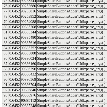
75
0.6452
90253544
SimpleShareButtonsAdder\Util::parse_args( )
76
0.6452
90253680
SimpleShareButtonsAdder\Util::parse_args( )
77
0.6452
90253816
SimpleShareButtonsAdder\Util::parse_args( )
78
0.6452
90253952
SimpleShareButtonsAdder\Util::parse_args( )
79
0.6452
90254088
SimpleShareButtonsAdder\Util::parse_args( )
80
0.6452
90385208
SimpleShareButtonsAdder\Util::parse_args( )
81
0.6452
90385344
SimpleShareButtonsAdder\Util::parse_args( )
82
0.6452
90385480
SimpleShareButtonsAdder\Util::parse_args( )
83
0.6452
90385616
SimpleShareButtonsAdder\Util::parse_args( )
84
0.6452
90385752
SimpleShareButtonsAdder\Util::parse_args( )
85
0.6452
90385888
SimpleShareButtonsAdder\Util::parse_args( )
86
0.6452
90386024
SimpleShareButtonsAdder\Util::parse_args( )
87
0.6452
90386160
SimpleShareButtonsAdder\Util::parse_args( )
88
0.6452
90386296
SimpleShareButtonsAdder\Util::parse_args( )
89
0.6452
90386432
SimpleShareButtonsAdder\Util::parse_args( )
90
0.6452
90386568
SimpleShareButtonsAdder\Util::parse_args( )
91
0.6452
90386704
SimpleShareButtonsAdder\Util::parse_args( )
92
0.6452
90386840
SimpleShareButtonsAdder\Util::parse_args( )
93
0.6452
90386976
SimpleShareButtonsAdder\Util::parse_args( )
94
0.6452
90387112
SimpleShareButtonsAdder\Util::parse_args( )
95
0.6452
90387248
SimpleShareButtonsAdder\Util::parse_args( )