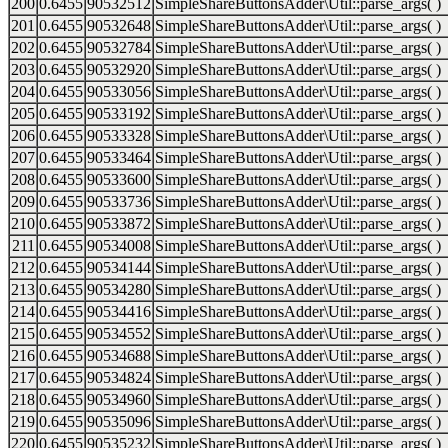
200
0.6455
90532512
SimpleShareButtonsAdder\Util::parse_args( )
201
0.6455
90532648
SimpleShareButtonsAdder\Util::parse_args( )
202
0.6455
90532784
SimpleShareButtonsAdder\Util::parse_args( )
203
0.6455
90532920
SimpleShareButtonsAdder\Util::parse_args( )
204
0.6455
90533056
SimpleShareButtonsAdder\Util::parse_args( )
205
0.6455
90533192
SimpleShareButtonsAdder\Util::parse_args( )
206
0.6455
90533328
SimpleShareButtonsAdder\Util::parse_args( )
207
0.6455
90533464
SimpleShareButtonsAdder\Util::parse_args( )
208
0.6455
90533600
SimpleShareButtonsAdder\Util::parse_args( )
209
0.6455
90533736
SimpleShareButtonsAdder\Util::parse_args( )
210
0.6455
90533872
SimpleShareButtonsAdder\Util::parse_args( )
211
0.6455
90534008
SimpleShareButtonsAdder\Util::parse_args( )
212
0.6455
90534144
SimpleShareButtonsAdder\Util::parse_args( )
213
0.6455
90534280
SimpleShareButtonsAdder\Util::parse_args( )
214
0.6455
90534416
SimpleShareButtonsAdder\Util::parse_args( )
215
0.6455
90534552
SimpleShareButtonsAdder\Util::parse_args( )
216
0.6455
90534688
SimpleShareButtonsAdder\Util::parse_args( )
217
0.6455
90534824
SimpleShareButtonsAdder\Util::parse_args( )
218
0.6455
90534960
SimpleShareButtonsAdder\Util::parse_args( )
219
0.6455
90535096
SimpleShareButtonsAdder\Util::parse_args( )
220
0.6455
90535232
SimpleShareButtonsAdder\Util::parse_args( )