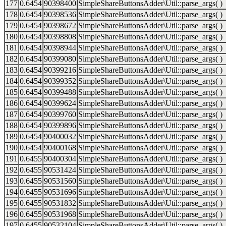
177
0.6454
90398400
SimpleShareButtonsAdder\Util::parse_args( )
178
0.6454
90398536
SimpleShareButtonsAdder\Util::parse_args( )
179
0.6454
90398672
SimpleShareButtonsAdder\Util::parse_args( )
180
0.6454
90398808
SimpleShareButtonsAdder\Util::parse_args( )
181
0.6454
90398944
SimpleShareButtonsAdder\Util::parse_args( )
182
0.6454
90399080
SimpleShareButtonsAdder\Util::parse_args( )
183
0.6454
90399216
SimpleShareButtonsAdder\Util::parse_args( )
184
0.6454
90399352
SimpleShareButtonsAdder\Util::parse_args( )
185
0.6454
90399488
SimpleShareButtonsAdder\Util::parse_args( )
186
0.6454
90399624
SimpleShareButtonsAdder\Util::parse_args( )
187
0.6454
90399760
SimpleShareButtonsAdder\Util::parse_args( )
188
0.6454
90399896
SimpleShareButtonsAdder\Util::parse_args( )
189
0.6454
90400032
SimpleShareButtonsAdder\Util::parse_args( )
190
0.6454
90400168
SimpleShareButtonsAdder\Util::parse_args( )
191
0.6455
90400304
SimpleShareButtonsAdder\Util::parse_args( )
192
0.6455
90531424
SimpleShareButtonsAdder\Util::parse_args( )
193
0.6455
90531560
SimpleShareButtonsAdder\Util::parse_args( )
194
0.6455
90531696
SimpleShareButtonsAdder\Util::parse_args( )
195
0.6455
90531832
SimpleShareButtonsAdder\Util::parse_args( )
196
0.6455
90531968
SimpleShareButtonsAdder\Util::parse_args( )
197
0.6455
90532104
SimpleShareButtonsAdder\Util::parse_args( )