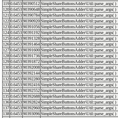
119
0.6453
90390512
SimpleShareButtonsAdder\Util::parse_args( )
120
0.6453
90390648
SimpleShareButtonsAdder\Util::parse_args( )
121
0.6453
90390784
SimpleShareButtonsAdder\Util::parse_args( )
122
0.6453
90390920
SimpleShareButtonsAdder\Util::parse_args( )
123
0.6453
90391056
SimpleShareButtonsAdder\Util::parse_args( )
124
0.6453
90391192
SimpleShareButtonsAdder\Util::parse_args( )
125
0.6453
90391328
SimpleShareButtonsAdder\Util::parse_args( )
126
0.6453
90391464
SimpleShareButtonsAdder\Util::parse_args( )
127
0.6453
90391600
SimpleShareButtonsAdder\Util::parse_args( )
128
0.6453
90391736
SimpleShareButtonsAdder\Util::parse_args( )
129
0.6453
90391872
SimpleShareButtonsAdder\Util::parse_args( )
130
0.6453
90392008
SimpleShareButtonsAdder\Util::parse_args( )
131
0.6453
90392144
SimpleShareButtonsAdder\Util::parse_args( )
132
0.6453
90392280
SimpleShareButtonsAdder\Util::parse_args( )
133
0.6453
90392416
SimpleShareButtonsAdder\Util::parse_args( )
134
0.6453
90392552
SimpleShareButtonsAdder\Util::parse_args( )
135
0.6453
90392688
SimpleShareButtonsAdder\Util::parse_args( )
136
0.6453
90392824
SimpleShareButtonsAdder\Util::parse_args( )
137
0.6453
90392960
SimpleShareButtonsAdder\Util::parse_args( )
138
0.6453
90393096
SimpleShareButtonsAdder\Util::parse_args( )