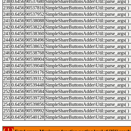
238
0.6456
90537680
SimpleShareButtonsAdder\Util::parse_args( )
239
0.6456
90537816
SimpleShareButtonsAdder\Util::parse_args( )
240
0.6456
90537952
SimpleShareButtonsAdder\Util::parse_args( )
241
0.6456
90538088
SimpleShareButtonsAdder\Util::parse_args( )
242
0.6456
90538224
SimpleShareButtonsAdder\Util::parse_args( )
243
0.6456
90538360
SimpleShareButtonsAdder\Util::parse_args( )
244
0.6456
90538496
SimpleShareButtonsAdder\Util::parse_args( )
245
0.6456
90538632
SimpleShareButtonsAdder\Util::parse_args( )
246
0.6456
90538768
SimpleShareButtonsAdder\Util::parse_args( )
247
0.6456
90538904
SimpleShareButtonsAdder\Util::parse_args( )
248
0.6456
90539040
SimpleShareButtonsAdder\Util::parse_args( )
249
0.6456
90539176
SimpleShareButtonsAdder\Util::parse_args( )
250
0.6456
90539312
SimpleShareButtonsAdder\Util::parse_args( )
251
0.6456
90539448
SimpleShareButtonsAdder\Util::parse_args( )
252
0.6456
90539584
SimpleShareButtonsAdder\Util::parse_args( )
253
0.6456
90539720
SimpleShareButtonsAdder\Util::parse_args( )
254
0.6456
90539856
SimpleShareButtonsAdder\Util::parse_args( )
255
0.6456
90539992
SimpleShareButtonsAdder\Util::parse_args( )
256
0.6456
90540128
SimpleShareButtonsAdder\Util::parse_args( )
( ! )