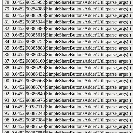
78
0.6452
90253952
SimpleShareButtonsAdder\Util::parse_args( )
79
0.6452
90254088
SimpleShareButtonsAdder\Util::parse_args( )
80
0.6452
90385208
SimpleShareButtonsAdder\Util::parse_args( )
81
0.6452
90385344
SimpleShareButtonsAdder\Util::parse_args( )
82
0.6452
90385480
SimpleShareButtonsAdder\Util::parse_args( )
83
0.6452
90385616
SimpleShareButtonsAdder\Util::parse_args( )
84
0.6452
90385752
SimpleShareButtonsAdder\Util::parse_args( )
85
0.6452
90385888
SimpleShareButtonsAdder\Util::parse_args( )
86
0.6452
90386024
SimpleShareButtonsAdder\Util::parse_args( )
87
0.6452
90386160
SimpleShareButtonsAdder\Util::parse_args( )
88
0.6452
90386296
SimpleShareButtonsAdder\Util::parse_args( )
89
0.6452
90386432
SimpleShareButtonsAdder\Util::parse_args( )
90
0.6452
90386568
SimpleShareButtonsAdder\Util::parse_args( )
91
0.6452
90386704
SimpleShareButtonsAdder\Util::parse_args( )
92
0.6452
90386840
SimpleShareButtonsAdder\Util::parse_args( )
93
0.6452
90386976
SimpleShareButtonsAdder\Util::parse_args( )
94
0.6452
90387112
SimpleShareButtonsAdder\Util::parse_args( )
95
0.6452
90387248
SimpleShareButtonsAdder\Util::parse_args( )
96
0.6452
90387384
SimpleShareButtonsAdder\Util::parse_args( )
97
0.6452
90387520
SimpleShareButtonsAdder\Util::parse_args( )
98
0.6452
90387656
SimpleShareButtonsAdder\Util::parse_args( )