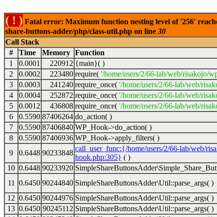
( ! )
Fatal error: Maximum function nesting level of '256' reach
share-buttons-adder/php/class-util.php on line
30
Call Stack
#
Time
Memory
Function
1
0.0001
220912
{main}( )
2
0.0002
223480
require(
'/home/users/2/66-lab/web/risakojo/w
3
0.0003
241240
require_once(
'/home/users/2/66-lab/web/risak
4
0.0004
252872
require_once(
'/home/users/2/66-lab/web/risak
5
0.0012
436808
require_once(
'/home/users/2/66-lab/web/risak
6
0.5590
87406264
do_action( )
7
0.5590
87406840
WP_Hook->do_action( )
8
0.5590
87406936
WP_Hook->apply_filters( )
call_user_func:{/home/users/2/66-lab/web/ris
9
0.6448
90233848
hook.php:305}
( )
10
0.6448
90233920
SimpleShareButtonsAdder\Simple_Share_Butt
11
0.6450
90244840
SimpleShareButtonsAdder\Util::parse_args( )
12
0.6450
90244976
SimpleShareButtonsAdder\Util::parse_args( )
13
0.6450
90245112
SimpleShareButtonsAdder\Util::parse_args( )