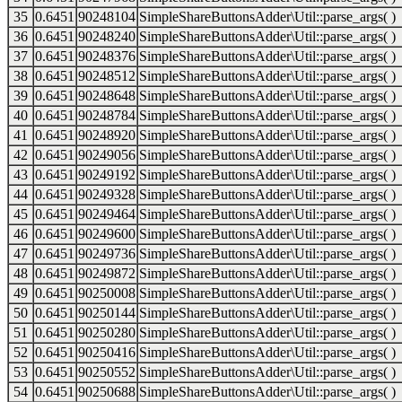
35
0.6451
90248104
SimpleShareButtonsAdder\Util::parse_args( )
36
0.6451
90248240
SimpleShareButtonsAdder\Util::parse_args( )
37
0.6451
90248376
SimpleShareButtonsAdder\Util::parse_args( )
38
0.6451
90248512
SimpleShareButtonsAdder\Util::parse_args( )
39
0.6451
90248648
SimpleShareButtonsAdder\Util::parse_args( )
40
0.6451
90248784
SimpleShareButtonsAdder\Util::parse_args( )
41
0.6451
90248920
SimpleShareButtonsAdder\Util::parse_args( )
42
0.6451
90249056
SimpleShareButtonsAdder\Util::parse_args( )
43
0.6451
90249192
SimpleShareButtonsAdder\Util::parse_args( )
44
0.6451
90249328
SimpleShareButtonsAdder\Util::parse_args( )
45
0.6451
90249464
SimpleShareButtonsAdder\Util::parse_args( )
46
0.6451
90249600
SimpleShareButtonsAdder\Util::parse_args( )
47
0.6451
90249736
SimpleShareButtonsAdder\Util::parse_args( )
48
0.6451
90249872
SimpleShareButtonsAdder\Util::parse_args( )
49
0.6451
90250008
SimpleShareButtonsAdder\Util::parse_args( )
50
0.6451
90250144
SimpleShareButtonsAdder\Util::parse_args( )
51
0.6451
90250280
SimpleShareButtonsAdder\Util::parse_args( )
52
0.6451
90250416
SimpleShareButtonsAdder\Util::parse_args( )
53
0.6451
90250552
SimpleShareButtonsAdder\Util::parse_args( )
54
0.6451
90250688
SimpleShareButtonsAdder\Util::parse_args( )