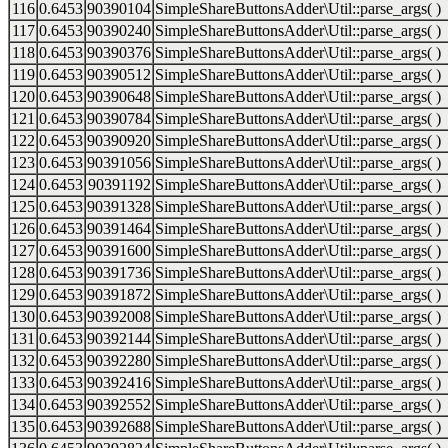
116
0.6453
90390104
SimpleShareButtonsAdder\Util::parse_args( )
117
0.6453
90390240
SimpleShareButtonsAdder\Util::parse_args( )
118
0.6453
90390376
SimpleShareButtonsAdder\Util::parse_args( )
119
0.6453
90390512
SimpleShareButtonsAdder\Util::parse_args( )
120
0.6453
90390648
SimpleShareButtonsAdder\Util::parse_args( )
121
0.6453
90390784
SimpleShareButtonsAdder\Util::parse_args( )
122
0.6453
90390920
SimpleShareButtonsAdder\Util::parse_args( )
123
0.6453
90391056
SimpleShareButtonsAdder\Util::parse_args( )
124
0.6453
90391192
SimpleShareButtonsAdder\Util::parse_args( )
125
0.6453
90391328
SimpleShareButtonsAdder\Util::parse_args( )
126
0.6453
90391464
SimpleShareButtonsAdder\Util::parse_args( )
127
0.6453
90391600
SimpleShareButtonsAdder\Util::parse_args( )
128
0.6453
90391736
SimpleShareButtonsAdder\Util::parse_args( )
129
0.6453
90391872
SimpleShareButtonsAdder\Util::parse_args( )
130
0.6453
90392008
SimpleShareButtonsAdder\Util::parse_args( )
131
0.6453
90392144
SimpleShareButtonsAdder\Util::parse_args( )
132
0.6453
90392280
SimpleShareButtonsAdder\Util::parse_args( )
133
0.6453
90392416
SimpleShareButtonsAdder\Util::parse_args( )
134
0.6453
90392552
SimpleShareButtonsAdder\Util::parse_args( )
135
0.6453
90392688
SimpleShareButtonsAdder\Util::parse_args( )