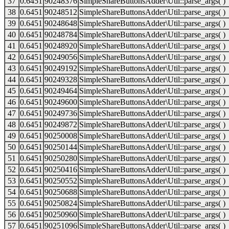
37
0.6451
90248376
SimpleShareButtonsAdder\Util::parse_args( )
38
0.6451
90248512
SimpleShareButtonsAdder\Util::parse_args( )
39
0.6451
90248648
SimpleShareButtonsAdder\Util::parse_args( )
40
0.6451
90248784
SimpleShareButtonsAdder\Util::parse_args( )
41
0.6451
90248920
SimpleShareButtonsAdder\Util::parse_args( )
42
0.6451
90249056
SimpleShareButtonsAdder\Util::parse_args( )
43
0.6451
90249192
SimpleShareButtonsAdder\Util::parse_args( )
44
0.6451
90249328
SimpleShareButtonsAdder\Util::parse_args( )
45
0.6451
90249464
SimpleShareButtonsAdder\Util::parse_args( )
46
0.6451
90249600
SimpleShareButtonsAdder\Util::parse_args( )
47
0.6451
90249736
SimpleShareButtonsAdder\Util::parse_args( )
48
0.6451
90249872
SimpleShareButtonsAdder\Util::parse_args( )
49
0.6451
90250008
SimpleShareButtonsAdder\Util::parse_args( )
50
0.6451
90250144
SimpleShareButtonsAdder\Util::parse_args( )
51
0.6451
90250280
SimpleShareButtonsAdder\Util::parse_args( )
52
0.6451
90250416
SimpleShareButtonsAdder\Util::parse_args( )
53
0.6451
90250552
SimpleShareButtonsAdder\Util::parse_args( )
54
0.6451
90250688
SimpleShareButtonsAdder\Util::parse_args( )
55
0.6451
90250824
SimpleShareButtonsAdder\Util::parse_args( )
56
0.6451
90250960
SimpleShareButtonsAdder\Util::parse_args( )
57
0.6451
90251096
SimpleShareButtonsAdder\Util::parse_args( )