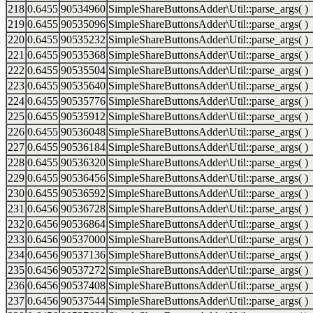
218
0.6455
90534960
SimpleShareButtonsAdder\Util::parse_args( )
219
0.6455
90535096
SimpleShareButtonsAdder\Util::parse_args( )
220
0.6455
90535232
SimpleShareButtonsAdder\Util::parse_args( )
221
0.6455
90535368
SimpleShareButtonsAdder\Util::parse_args( )
222
0.6455
90535504
SimpleShareButtonsAdder\Util::parse_args( )
223
0.6455
90535640
SimpleShareButtonsAdder\Util::parse_args( )
224
0.6455
90535776
SimpleShareButtonsAdder\Util::parse_args( )
225
0.6455
90535912
SimpleShareButtonsAdder\Util::parse_args( )
226
0.6455
90536048
SimpleShareButtonsAdder\Util::parse_args( )
227
0.6455
90536184
SimpleShareButtonsAdder\Util::parse_args( )
228
0.6455
90536320
SimpleShareButtonsAdder\Util::parse_args( )
229
0.6455
90536456
SimpleShareButtonsAdder\Util::parse_args( )
230
0.6455
90536592
SimpleShareButtonsAdder\Util::parse_args( )
231
0.6456
90536728
SimpleShareButtonsAdder\Util::parse_args( )
232
0.6456
90536864
SimpleShareButtonsAdder\Util::parse_args( )
233
0.6456
90537000
SimpleShareButtonsAdder\Util::parse_args( )
234
0.6456
90537136
SimpleShareButtonsAdder\Util::parse_args( )
235
0.6456
90537272
SimpleShareButtonsAdder\Util::parse_args( )
236
0.6456
90537408
SimpleShareButtonsAdder\Util::parse_args( )
237
0.6456
90537544
SimpleShareButtonsAdder\Util::parse_args( )