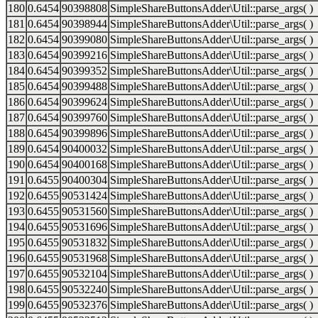
180
0.6454
90398808
SimpleShareButtonsAdder\Util::parse_args( )
181
0.6454
90398944
SimpleShareButtonsAdder\Util::parse_args( )
182
0.6454
90399080
SimpleShareButtonsAdder\Util::parse_args( )
183
0.6454
90399216
SimpleShareButtonsAdder\Util::parse_args( )
184
0.6454
90399352
SimpleShareButtonsAdder\Util::parse_args( )
185
0.6454
90399488
SimpleShareButtonsAdder\Util::parse_args( )
186
0.6454
90399624
SimpleShareButtonsAdder\Util::parse_args( )
187
0.6454
90399760
SimpleShareButtonsAdder\Util::parse_args( )
188
0.6454
90399896
SimpleShareButtonsAdder\Util::parse_args( )
189
0.6454
90400032
SimpleShareButtonsAdder\Util::parse_args( )
190
0.6454
90400168
SimpleShareButtonsAdder\Util::parse_args( )
191
0.6455
90400304
SimpleShareButtonsAdder\Util::parse_args( )
192
0.6455
90531424
SimpleShareButtonsAdder\Util::parse_args( )
193
0.6455
90531560
SimpleShareButtonsAdder\Util::parse_args( )
194
0.6455
90531696
SimpleShareButtonsAdder\Util::parse_args( )
195
0.6455
90531832
SimpleShareButtonsAdder\Util::parse_args( )
196
0.6455
90531968
SimpleShareButtonsAdder\Util::parse_args( )
197
0.6455
90532104
SimpleShareButtonsAdder\Util::parse_args( )
198
0.6455
90532240
SimpleShareButtonsAdder\Util::parse_args( )
199
0.6455
90532376
SimpleShareButtonsAdder\Util::parse_args( )