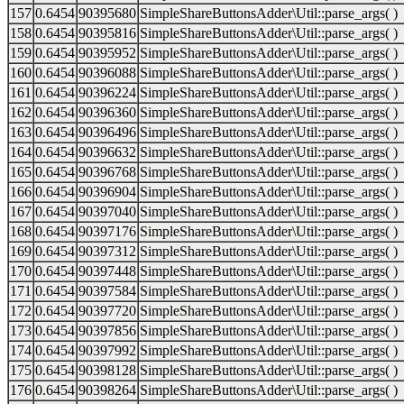
157
0.6454
90395680
SimpleShareButtonsAdder\Util::parse_args( )
158
0.6454
90395816
SimpleShareButtonsAdder\Util::parse_args( )
159
0.6454
90395952
SimpleShareButtonsAdder\Util::parse_args( )
160
0.6454
90396088
SimpleShareButtonsAdder\Util::parse_args( )
161
0.6454
90396224
SimpleShareButtonsAdder\Util::parse_args( )
162
0.6454
90396360
SimpleShareButtonsAdder\Util::parse_args( )
163
0.6454
90396496
SimpleShareButtonsAdder\Util::parse_args( )
164
0.6454
90396632
SimpleShareButtonsAdder\Util::parse_args( )
165
0.6454
90396768
SimpleShareButtonsAdder\Util::parse_args( )
166
0.6454
90396904
SimpleShareButtonsAdder\Util::parse_args( )
167
0.6454
90397040
SimpleShareButtonsAdder\Util::parse_args( )
168
0.6454
90397176
SimpleShareButtonsAdder\Util::parse_args( )
169
0.6454
90397312
SimpleShareButtonsAdder\Util::parse_args( )
170
0.6454
90397448
SimpleShareButtonsAdder\Util::parse_args( )
171
0.6454
90397584
SimpleShareButtonsAdder\Util::parse_args( )
172
0.6454
90397720
SimpleShareButtonsAdder\Util::parse_args( )
173
0.6454
90397856
SimpleShareButtonsAdder\Util::parse_args( )
174
0.6454
90397992
SimpleShareButtonsAdder\Util::parse_args( )
175
0.6454
90398128
SimpleShareButtonsAdder\Util::parse_args( )
176
0.6454
90398264
SimpleShareButtonsAdder\Util::parse_args( )