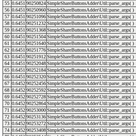
55
0.6451
90250824
SimpleShareButtonsAdder\Util::parse_args( )
56
0.6451
90250960
SimpleShareButtonsAdder\Util::parse_args( )
57
0.6451
90251096
SimpleShareButtonsAdder\Util::parse_args( )
58
0.6451
90251232
SimpleShareButtonsAdder\Util::parse_args( )
59
0.6451
90251368
SimpleShareButtonsAdder\Util::parse_args( )
60
0.6451
90251504
SimpleShareButtonsAdder\Util::parse_args( )
61
0.6451
90251640
SimpleShareButtonsAdder\Util::parse_args( )
62
0.6451
90251776
SimpleShareButtonsAdder\Util::parse_args( )
63
0.6451
90251912
SimpleShareButtonsAdder\Util::parse_args( )
64
0.6451
90252048
SimpleShareButtonsAdder\Util::parse_args( )
65
0.6451
90252184
SimpleShareButtonsAdder\Util::parse_args( )
66
0.6451
90252320
SimpleShareButtonsAdder\Util::parse_args( )
67
0.6452
90252456
SimpleShareButtonsAdder\Util::parse_args( )
68
0.6452
90252592
SimpleShareButtonsAdder\Util::parse_args( )
69
0.6452
90252728
SimpleShareButtonsAdder\Util::parse_args( )
70
0.6452
90252864
SimpleShareButtonsAdder\Util::parse_args( )
71
0.6452
90253000
SimpleShareButtonsAdder\Util::parse_args( )
72
0.6452
90253136
SimpleShareButtonsAdder\Util::parse_args( )
73
0.6452
90253272
SimpleShareButtonsAdder\Util::parse_args( )
74
0.6452
90253408
SimpleShareButtonsAdder\Util::parse_args( )