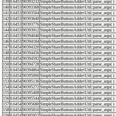
139
0.6453
90393232
SimpleShareButtonsAdder\Util::parse_args( )
140
0.6453
90393368
SimpleShareButtonsAdder\Util::parse_args( )
141
0.6453
90393504
SimpleShareButtonsAdder\Util::parse_args( )
142
0.6453
90393640
SimpleShareButtonsAdder\Util::parse_args( )
143
0.6453
90393776
SimpleShareButtonsAdder\Util::parse_args( )
144
0.6453
90393912
SimpleShareButtonsAdder\Util::parse_args( )
145
0.6453
90394048
SimpleShareButtonsAdder\Util::parse_args( )
146
0.6453
90394184
SimpleShareButtonsAdder\Util::parse_args( )
147
0.6454
90394320
SimpleShareButtonsAdder\Util::parse_args( )
148
0.6454
90394456
SimpleShareButtonsAdder\Util::parse_args( )
149
0.6454
90394592
SimpleShareButtonsAdder\Util::parse_args( )
150
0.6454
90394728
SimpleShareButtonsAdder\Util::parse_args( )
151
0.6454
90394864
SimpleShareButtonsAdder\Util::parse_args( )
152
0.6454
90395000
SimpleShareButtonsAdder\Util::parse_args( )
153
0.6454
90395136
SimpleShareButtonsAdder\Util::parse_args( )
154
0.6454
90395272
SimpleShareButtonsAdder\Util::parse_args( )
155
0.6454
90395408
SimpleShareButtonsAdder\Util::parse_args( )
156
0.6454
90395544
SimpleShareButtonsAdder\Util::parse_args( )
157
0.6454
90395680
SimpleShareButtonsAdder\Util::parse_args( )
158
0.6454
90395816
SimpleShareButtonsAdder\Util::parse_args( )
159
0.6454
90395952
SimpleShareButtonsAdder\Util::parse_args( )