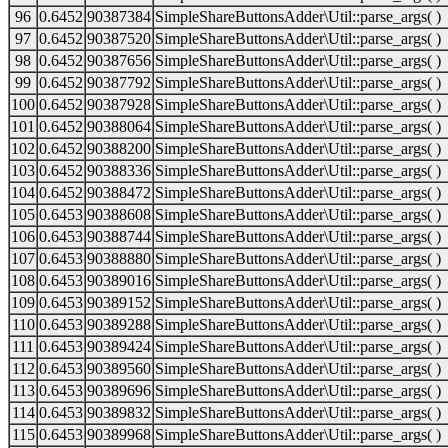
96
0.6452
90387384
SimpleShareButtonsAdder\Util::parse_args( )
97
0.6452
90387520
SimpleShareButtonsAdder\Util::parse_args( )
98
0.6452
90387656
SimpleShareButtonsAdder\Util::parse_args( )
99
0.6452
90387792
SimpleShareButtonsAdder\Util::parse_args( )
100
0.6452
90387928
SimpleShareButtonsAdder\Util::parse_args( )
101
0.6452
90388064
SimpleShareButtonsAdder\Util::parse_args( )
102
0.6452
90388200
SimpleShareButtonsAdder\Util::parse_args( )
103
0.6452
90388336
SimpleShareButtonsAdder\Util::parse_args( )
104
0.6452
90388472
SimpleShareButtonsAdder\Util::parse_args( )
105
0.6453
90388608
SimpleShareButtonsAdder\Util::parse_args( )
106
0.6453
90388744
SimpleShareButtonsAdder\Util::parse_args( )
107
0.6453
90388880
SimpleShareButtonsAdder\Util::parse_args( )
108
0.6453
90389016
SimpleShareButtonsAdder\Util::parse_args( )
109
0.6453
90389152
SimpleShareButtonsAdder\Util::parse_args( )
110
0.6453
90389288
SimpleShareButtonsAdder\Util::parse_args( )
111
0.6453
90389424
SimpleShareButtonsAdder\Util::parse_args( )
112
0.6453
90389560
SimpleShareButtonsAdder\Util::parse_args( )
113
0.6453
90389696
SimpleShareButtonsAdder\Util::parse_args( )
114
0.6453
90389832
SimpleShareButtonsAdder\Util::parse_args( )
115
0.6453
90389968
SimpleShareButtonsAdder\Util::parse_args( )