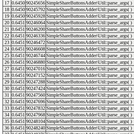
17
0.6450
90245656
SimpleShareButtonsAdder\Util::parse_args( )
18
0.6450
90245792
SimpleShareButtonsAdder\Util::parse_args( )
19
0.6450
90245928
SimpleShareButtonsAdder\Util::parse_args( )
20
0.6451
90246064
SimpleShareButtonsAdder\Util::parse_args( )
21
0.6451
90246200
SimpleShareButtonsAdder\Util::parse_args( )
22
0.6451
90246336
SimpleShareButtonsAdder\Util::parse_args( )
23
0.6451
90246472
SimpleShareButtonsAdder\Util::parse_args( )
24
0.6451
90246608
SimpleShareButtonsAdder\Util::parse_args( )
25
0.6451
90246744
SimpleShareButtonsAdder\Util::parse_args( )
26
0.6451
90246880
SimpleShareButtonsAdder\Util::parse_args( )
27
0.6451
90247016
SimpleShareButtonsAdder\Util::parse_args( )
28
0.6451
90247152
SimpleShareButtonsAdder\Util::parse_args( )
29
0.6451
90247288
SimpleShareButtonsAdder\Util::parse_args( )
30
0.6451
90247424
SimpleShareButtonsAdder\Util::parse_args( )
31
0.6451
90247560
SimpleShareButtonsAdder\Util::parse_args( )
32
0.6451
90247696
SimpleShareButtonsAdder\Util::parse_args( )
33
0.6451
90247832
SimpleShareButtonsAdder\Util::parse_args( )
34
0.6451
90247968
SimpleShareButtonsAdder\Util::parse_args( )
35
0.6451
90248104
SimpleShareButtonsAdder\Util::parse_args( )
36
0.6451
90248240
SimpleShareButtonsAdder\Util::parse_args( )