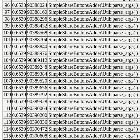
96
0.6538
90388024
SimpleShareButtonsAdder\Util::parse_args( )
97
0.6539
90388160
SimpleShareButtonsAdder\Util::parse_args( )
98
0.6539
90388296
SimpleShareButtonsAdder\Util::parse_args( )
99
0.6539
90388432
SimpleShareButtonsAdder\Util::parse_args( )
100
0.6539
90388568
SimpleShareButtonsAdder\Util::parse_args( )
101
0.6539
90388704
SimpleShareButtonsAdder\Util::parse_args( )
102
0.6539
90388840
SimpleShareButtonsAdder\Util::parse_args( )
103
0.6539
90388976
SimpleShareButtonsAdder\Util::parse_args( )
104
0.6539
90389112
SimpleShareButtonsAdder\Util::parse_args( )
105
0.6539
90389248
SimpleShareButtonsAdder\Util::parse_args( )
106
0.6539
90389384
SimpleShareButtonsAdder\Util::parse_args( )
107
0.6539
90389520
SimpleShareButtonsAdder\Util::parse_args( )
108
0.6539
90389656
SimpleShareButtonsAdder\Util::parse_args( )
109
0.6539
90389792
SimpleShareButtonsAdder\Util::parse_args( )
110
0.6539
90389928
SimpleShareButtonsAdder\Util::parse_args( )
111
0.6539
90390064
SimpleShareButtonsAdder\Util::parse_args( )
112
0.6539
90390200
SimpleShareButtonsAdder\Util::parse_args( )
113
0.6539
90390336
SimpleShareButtonsAdder\Util::parse_args( )
114
0.6539
90390472
SimpleShareButtonsAdder\Util::parse_args( )
115
0.6539
90390608
SimpleShareButtonsAdder\Util::parse_args( )