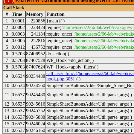
Fatal error: Maximum function nesting level of '256' reac
Call Stack
#
Time
Memory
Function
1
0.0001
220856
{main}( )
2
0.0002
223424
require(
'/home/users/2/66-lab/web/risakojo/w
3
0.0003
241184
require_once(
'/home/users/2/66-lab/web/risak
4
0.0005
252816
require_once(
'/home/users/2/66-lab/web/risak
5
0.0012
436752
require_once(
'/home/users/2/66-lab/web/risak
6
0.5703
87406952
do_action( )
7
0.5703
87407528
WP_Hook->do_action( )
8
0.5703
87407624
WP_Hook->apply_filters( )
call_user_func:{/home/users/2/66-lab/web/ris
9
0.6534
90234488
hook.php:305}
( )
10
0.6534
90234560
SimpleShareButtonsAdder\Simple_Share_Butt
11
0.6537
90245480
SimpleShareButtonsAdder\Util::parse_args( )
12
0.6537
90245616
SimpleShareButtonsAdder\Util::parse_args( )
13
0.6537
90245752
SimpleShareButtonsAdder\Util::parse_args( )
14
0.6537
90245888
SimpleShareButtonsAdder\Util::parse_args( )
15
0.6537
90246024
SimpleShareButtonsAdder\Util::parse_args( )
16
0.6537
90246160
SimpleShareButtonsAdder\Util::parse_args( )