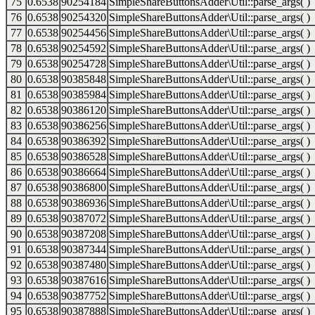
75
0.6538
90254184
SimpleShareButtonsAdder\Util::parse_args( )
76
0.6538
90254320
SimpleShareButtonsAdder\Util::parse_args( )
77
0.6538
90254456
SimpleShareButtonsAdder\Util::parse_args( )
78
0.6538
90254592
SimpleShareButtonsAdder\Util::parse_args( )
79
0.6538
90254728
SimpleShareButtonsAdder\Util::parse_args( )
80
0.6538
90385848
SimpleShareButtonsAdder\Util::parse_args( )
81
0.6538
90385984
SimpleShareButtonsAdder\Util::parse_args( )
82
0.6538
90386120
SimpleShareButtonsAdder\Util::parse_args( )
83
0.6538
90386256
SimpleShareButtonsAdder\Util::parse_args( )
84
0.6538
90386392
SimpleShareButtonsAdder\Util::parse_args( )
85
0.6538
90386528
SimpleShareButtonsAdder\Util::parse_args( )
86
0.6538
90386664
SimpleShareButtonsAdder\Util::parse_args( )
87
0.6538
90386800
SimpleShareButtonsAdder\Util::parse_args( )
88
0.6538
90386936
SimpleShareButtonsAdder\Util::parse_args( )
89
0.6538
90387072
SimpleShareButtonsAdder\Util::parse_args( )
90
0.6538
90387208
SimpleShareButtonsAdder\Util::parse_args( )
91
0.6538
90387344
SimpleShareButtonsAdder\Util::parse_args( )
92
0.6538
90387480
SimpleShareButtonsAdder\Util::parse_args( )
93
0.6538
90387616
SimpleShareButtonsAdder\Util::parse_args( )
94
0.6538
90387752
SimpleShareButtonsAdder\Util::parse_args( )
95
0.6538
90387888
SimpleShareButtonsAdder\Util::parse_args( )