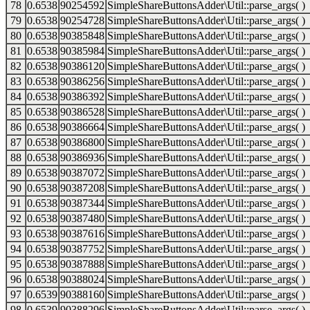
78
0.6538
90254592
SimpleShareButtonsAdder\Util::parse_args( )
79
0.6538
90254728
SimpleShareButtonsAdder\Util::parse_args( )
80
0.6538
90385848
SimpleShareButtonsAdder\Util::parse_args( )
81
0.6538
90385984
SimpleShareButtonsAdder\Util::parse_args( )
82
0.6538
90386120
SimpleShareButtonsAdder\Util::parse_args( )
83
0.6538
90386256
SimpleShareButtonsAdder\Util::parse_args( )
84
0.6538
90386392
SimpleShareButtonsAdder\Util::parse_args( )
85
0.6538
90386528
SimpleShareButtonsAdder\Util::parse_args( )
86
0.6538
90386664
SimpleShareButtonsAdder\Util::parse_args( )
87
0.6538
90386800
SimpleShareButtonsAdder\Util::parse_args( )
88
0.6538
90386936
SimpleShareButtonsAdder\Util::parse_args( )
89
0.6538
90387072
SimpleShareButtonsAdder\Util::parse_args( )
90
0.6538
90387208
SimpleShareButtonsAdder\Util::parse_args( )
91
0.6538
90387344
SimpleShareButtonsAdder\Util::parse_args( )
92
0.6538
90387480
SimpleShareButtonsAdder\Util::parse_args( )
93
0.6538
90387616
SimpleShareButtonsAdder\Util::parse_args( )
94
0.6538
90387752
SimpleShareButtonsAdder\Util::parse_args( )
95
0.6538
90387888
SimpleShareButtonsAdder\Util::parse_args( )
96
0.6538
90388024
SimpleShareButtonsAdder\Util::parse_args( )
97
0.6539
90388160
SimpleShareButtonsAdder\Util::parse_args( )
98
0.6539
90388296
SimpleShareButtonsAdder\Util::parse_args( )