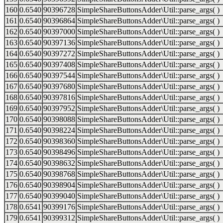
160
0.6540
90396728
SimpleShareButtonsAdder\Util::parse_args( )
161
0.6540
90396864
SimpleShareButtonsAdder\Util::parse_args( )
162
0.6540
90397000
SimpleShareButtonsAdder\Util::parse_args( )
163
0.6540
90397136
SimpleShareButtonsAdder\Util::parse_args( )
164
0.6540
90397272
SimpleShareButtonsAdder\Util::parse_args( )
165
0.6540
90397408
SimpleShareButtonsAdder\Util::parse_args( )
166
0.6540
90397544
SimpleShareButtonsAdder\Util::parse_args( )
167
0.6540
90397680
SimpleShareButtonsAdder\Util::parse_args( )
168
0.6540
90397816
SimpleShareButtonsAdder\Util::parse_args( )
169
0.6540
90397952
SimpleShareButtonsAdder\Util::parse_args( )
170
0.6540
90398088
SimpleShareButtonsAdder\Util::parse_args( )
171
0.6540
90398224
SimpleShareButtonsAdder\Util::parse_args( )
172
0.6540
90398360
SimpleShareButtonsAdder\Util::parse_args( )
173
0.6540
90398496
SimpleShareButtonsAdder\Util::parse_args( )
174
0.6540
90398632
SimpleShareButtonsAdder\Util::parse_args( )
175
0.6540
90398768
SimpleShareButtonsAdder\Util::parse_args( )
176
0.6540
90398904
SimpleShareButtonsAdder\Util::parse_args( )
177
0.6540
90399040
SimpleShareButtonsAdder\Util::parse_args( )
178
0.6541
90399176
SimpleShareButtonsAdder\Util::parse_args( )
179
0.6541
90399312
SimpleShareButtonsAdder\Util::parse_args( )