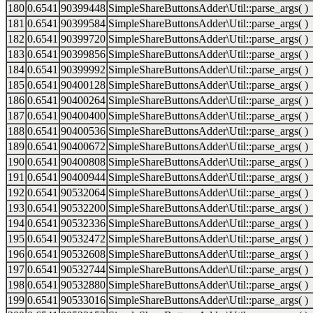
180
0.6541
90399448
SimpleShareButtonsAdder\Util::parse_args( )
181
0.6541
90399584
SimpleShareButtonsAdder\Util::parse_args( )
182
0.6541
90399720
SimpleShareButtonsAdder\Util::parse_args( )
183
0.6541
90399856
SimpleShareButtonsAdder\Util::parse_args( )
184
0.6541
90399992
SimpleShareButtonsAdder\Util::parse_args( )
185
0.6541
90400128
SimpleShareButtonsAdder\Util::parse_args( )
186
0.6541
90400264
SimpleShareButtonsAdder\Util::parse_args( )
187
0.6541
90400400
SimpleShareButtonsAdder\Util::parse_args( )
188
0.6541
90400536
SimpleShareButtonsAdder\Util::parse_args( )
189
0.6541
90400672
SimpleShareButtonsAdder\Util::parse_args( )
190
0.6541
90400808
SimpleShareButtonsAdder\Util::parse_args( )
191
0.6541
90400944
SimpleShareButtonsAdder\Util::parse_args( )
192
0.6541
90532064
SimpleShareButtonsAdder\Util::parse_args( )
193
0.6541
90532200
SimpleShareButtonsAdder\Util::parse_args( )
194
0.6541
90532336
SimpleShareButtonsAdder\Util::parse_args( )
195
0.6541
90532472
SimpleShareButtonsAdder\Util::parse_args( )
196
0.6541
90532608
SimpleShareButtonsAdder\Util::parse_args( )
197
0.6541
90532744
SimpleShareButtonsAdder\Util::parse_args( )
198
0.6541
90532880
SimpleShareButtonsAdder\Util::parse_args( )
199
0.6541
90533016
SimpleShareButtonsAdder\Util::parse_args( )