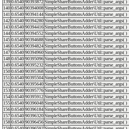
139
0.6540
90393872
SimpleShareButtonsAdder\Util::parse_args( )
140
0.6540
90394008
SimpleShareButtonsAdder\Util::parse_args( )
141
0.6540
90394144
SimpleShareButtonsAdder\Util::parse_args( )
142
0.6540
90394280
SimpleShareButtonsAdder\Util::parse_args( )
143
0.6540
90394416
SimpleShareButtonsAdder\Util::parse_args( )
144
0.6540
90394552
SimpleShareButtonsAdder\Util::parse_args( )
145
0.6540
90394688
SimpleShareButtonsAdder\Util::parse_args( )
146
0.6540
90394824
SimpleShareButtonsAdder\Util::parse_args( )
147
0.6540
90394960
SimpleShareButtonsAdder\Util::parse_args( )
148
0.6540
90395096
SimpleShareButtonsAdder\Util::parse_args( )
149
0.6540
90395232
SimpleShareButtonsAdder\Util::parse_args( )
150
0.6540
90395368
SimpleShareButtonsAdder\Util::parse_args( )
151
0.6540
90395504
SimpleShareButtonsAdder\Util::parse_args( )
152
0.6540
90395640
SimpleShareButtonsAdder\Util::parse_args( )
153
0.6540
90395776
SimpleShareButtonsAdder\Util::parse_args( )
154
0.6540
90395912
SimpleShareButtonsAdder\Util::parse_args( )
155
0.6540
90396048
SimpleShareButtonsAdder\Util::parse_args( )
156
0.6540
90396184
SimpleShareButtonsAdder\Util::parse_args( )
157
0.6540
90396320
SimpleShareButtonsAdder\Util::parse_args( )
158
0.6540
90396456
SimpleShareButtonsAdder\Util::parse_args( )
159
0.6540
90396592
SimpleShareButtonsAdder\Util::parse_args( )