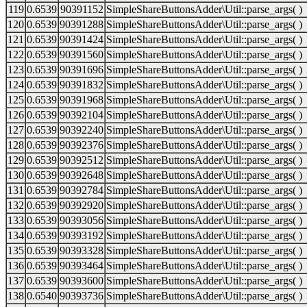
119
0.6539
90391152
SimpleShareButtonsAdder\Util::parse_args( )
120
0.6539
90391288
SimpleShareButtonsAdder\Util::parse_args( )
121
0.6539
90391424
SimpleShareButtonsAdder\Util::parse_args( )
122
0.6539
90391560
SimpleShareButtonsAdder\Util::parse_args( )
123
0.6539
90391696
SimpleShareButtonsAdder\Util::parse_args( )
124
0.6539
90391832
SimpleShareButtonsAdder\Util::parse_args( )
125
0.6539
90391968
SimpleShareButtonsAdder\Util::parse_args( )
126
0.6539
90392104
SimpleShareButtonsAdder\Util::parse_args( )
127
0.6539
90392240
SimpleShareButtonsAdder\Util::parse_args( )
128
0.6539
90392376
SimpleShareButtonsAdder\Util::parse_args( )
129
0.6539
90392512
SimpleShareButtonsAdder\Util::parse_args( )
130
0.6539
90392648
SimpleShareButtonsAdder\Util::parse_args( )
131
0.6539
90392784
SimpleShareButtonsAdder\Util::parse_args( )
132
0.6539
90392920
SimpleShareButtonsAdder\Util::parse_args( )
133
0.6539
90393056
SimpleShareButtonsAdder\Util::parse_args( )
134
0.6539
90393192
SimpleShareButtonsAdder\Util::parse_args( )
135
0.6539
90393328
SimpleShareButtonsAdder\Util::parse_args( )
136
0.6539
90393464
SimpleShareButtonsAdder\Util::parse_args( )
137
0.6539
90393600
SimpleShareButtonsAdder\Util::parse_args( )
138
0.6540
90393736
SimpleShareButtonsAdder\Util::parse_args( )