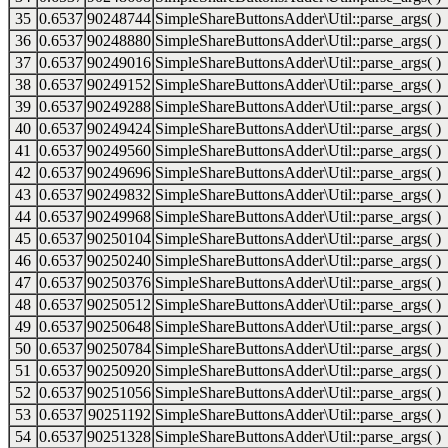
35
0.6537
90248744
SimpleShareButtonsAdder\Util::parse_args( )
36
0.6537
90248880
SimpleShareButtonsAdder\Util::parse_args( )
37
0.6537
90249016
SimpleShareButtonsAdder\Util::parse_args( )
38
0.6537
90249152
SimpleShareButtonsAdder\Util::parse_args( )
39
0.6537
90249288
SimpleShareButtonsAdder\Util::parse_args( )
40
0.6537
90249424
SimpleShareButtonsAdder\Util::parse_args( )
41
0.6537
90249560
SimpleShareButtonsAdder\Util::parse_args( )
42
0.6537
90249696
SimpleShareButtonsAdder\Util::parse_args( )
43
0.6537
90249832
SimpleShareButtonsAdder\Util::parse_args( )
44
0.6537
90249968
SimpleShareButtonsAdder\Util::parse_args( )
45
0.6537
90250104
SimpleShareButtonsAdder\Util::parse_args( )
46
0.6537
90250240
SimpleShareButtonsAdder\Util::parse_args( )
47
0.6537
90250376
SimpleShareButtonsAdder\Util::parse_args( )
48
0.6537
90250512
SimpleShareButtonsAdder\Util::parse_args( )
49
0.6537
90250648
SimpleShareButtonsAdder\Util::parse_args( )
50
0.6537
90250784
SimpleShareButtonsAdder\Util::parse_args( )
51
0.6537
90250920
SimpleShareButtonsAdder\Util::parse_args( )
52
0.6537
90251056
SimpleShareButtonsAdder\Util::parse_args( )
53
0.6537
90251192
SimpleShareButtonsAdder\Util::parse_args( )
54
0.6537
90251328
SimpleShareButtonsAdder\Util::parse_args( )