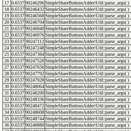
17
0.6537
90246296
SimpleShareButtonsAdder\Util::parse_args( )
18
0.6537
90246432
SimpleShareButtonsAdder\Util::parse_args( )
19
0.6537
90246568
SimpleShareButtonsAdder\Util::parse_args( )
20
0.6537
90246704
SimpleShareButtonsAdder\Util::parse_args( )
21
0.6537
90246840
SimpleShareButtonsAdder\Util::parse_args( )
22
0.6537
90246976
SimpleShareButtonsAdder\Util::parse_args( )
23
0.6537
90247112
SimpleShareButtonsAdder\Util::parse_args( )
24
0.6537
90247248
SimpleShareButtonsAdder\Util::parse_args( )
25
0.6537
90247384
SimpleShareButtonsAdder\Util::parse_args( )
26
0.6537
90247520
SimpleShareButtonsAdder\Util::parse_args( )
27
0.6537
90247656
SimpleShareButtonsAdder\Util::parse_args( )
28
0.6537
90247792
SimpleShareButtonsAdder\Util::parse_args( )
29
0.6537
90247928
SimpleShareButtonsAdder\Util::parse_args( )
30
0.6537
90248064
SimpleShareButtonsAdder\Util::parse_args( )
31
0.6537
90248200
SimpleShareButtonsAdder\Util::parse_args( )
32
0.6537
90248336
SimpleShareButtonsAdder\Util::parse_args( )
33
0.6537
90248472
SimpleShareButtonsAdder\Util::parse_args( )
34
0.6537
90248608
SimpleShareButtonsAdder\Util::parse_args( )
35
0.6537
90248744
SimpleShareButtonsAdder\Util::parse_args( )
36
0.6537
90248880
SimpleShareButtonsAdder\Util::parse_args( )