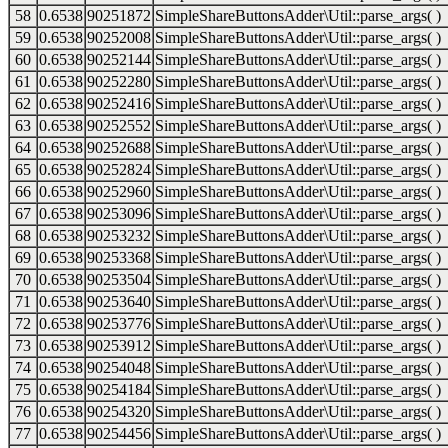
58
0.6538
90251872
SimpleShareButtonsAdder\Util::parse_args( )
59
0.6538
90252008
SimpleShareButtonsAdder\Util::parse_args( )
60
0.6538
90252144
SimpleShareButtonsAdder\Util::parse_args( )
61
0.6538
90252280
SimpleShareButtonsAdder\Util::parse_args( )
62
0.6538
90252416
SimpleShareButtonsAdder\Util::parse_args( )
63
0.6538
90252552
SimpleShareButtonsAdder\Util::parse_args( )
64
0.6538
90252688
SimpleShareButtonsAdder\Util::parse_args( )
65
0.6538
90252824
SimpleShareButtonsAdder\Util::parse_args( )
66
0.6538
90252960
SimpleShareButtonsAdder\Util::parse_args( )
67
0.6538
90253096
SimpleShareButtonsAdder\Util::parse_args( )
68
0.6538
90253232
SimpleShareButtonsAdder\Util::parse_args( )
69
0.6538
90253368
SimpleShareButtonsAdder\Util::parse_args( )
70
0.6538
90253504
SimpleShareButtonsAdder\Util::parse_args( )
71
0.6538
90253640
SimpleShareButtonsAdder\Util::parse_args( )
72
0.6538
90253776
SimpleShareButtonsAdder\Util::parse_args( )
73
0.6538
90253912
SimpleShareButtonsAdder\Util::parse_args( )
74
0.6538
90254048
SimpleShareButtonsAdder\Util::parse_args( )
75
0.6538
90254184
SimpleShareButtonsAdder\Util::parse_args( )
76
0.6538
90254320
SimpleShareButtonsAdder\Util::parse_args( )
77
0.6538
90254456
SimpleShareButtonsAdder\Util::parse_args( )