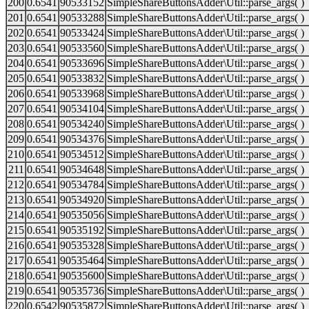
200
0.6541
90533152
SimpleShareButtonsAdder\Util::parse_args( )
201
0.6541
90533288
SimpleShareButtonsAdder\Util::parse_args( )
202
0.6541
90533424
SimpleShareButtonsAdder\Util::parse_args( )
203
0.6541
90533560
SimpleShareButtonsAdder\Util::parse_args( )
204
0.6541
90533696
SimpleShareButtonsAdder\Util::parse_args( )
205
0.6541
90533832
SimpleShareButtonsAdder\Util::parse_args( )
206
0.6541
90533968
SimpleShareButtonsAdder\Util::parse_args( )
207
0.6541
90534104
SimpleShareButtonsAdder\Util::parse_args( )
208
0.6541
90534240
SimpleShareButtonsAdder\Util::parse_args( )
209
0.6541
90534376
SimpleShareButtonsAdder\Util::parse_args( )
210
0.6541
90534512
SimpleShareButtonsAdder\Util::parse_args( )
211
0.6541
90534648
SimpleShareButtonsAdder\Util::parse_args( )
212
0.6541
90534784
SimpleShareButtonsAdder\Util::parse_args( )
213
0.6541
90534920
SimpleShareButtonsAdder\Util::parse_args( )
214
0.6541
90535056
SimpleShareButtonsAdder\Util::parse_args( )
215
0.6541
90535192
SimpleShareButtonsAdder\Util::parse_args( )
216
0.6541
90535328
SimpleShareButtonsAdder\Util::parse_args( )
217
0.6541
90535464
SimpleShareButtonsAdder\Util::parse_args( )
218
0.6541
90535600
SimpleShareButtonsAdder\Util::parse_args( )
219
0.6541
90535736
SimpleShareButtonsAdder\Util::parse_args( )
220
0.6542
90535872
SimpleShareButtonsAdder\Util::parse_args( )