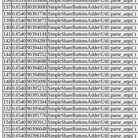
136
0.6539
90393464
SimpleShareButtonsAdder\Util::parse_args( )
137
0.6539
90393600
SimpleShareButtonsAdder\Util::parse_args( )
138
0.6540
90393736
SimpleShareButtonsAdder\Util::parse_args( )
139
0.6540
90393872
SimpleShareButtonsAdder\Util::parse_args( )
140
0.6540
90394008
SimpleShareButtonsAdder\Util::parse_args( )
141
0.6540
90394144
SimpleShareButtonsAdder\Util::parse_args( )
142
0.6540
90394280
SimpleShareButtonsAdder\Util::parse_args( )
143
0.6540
90394416
SimpleShareButtonsAdder\Util::parse_args( )
144
0.6540
90394552
SimpleShareButtonsAdder\Util::parse_args( )
145
0.6540
90394688
SimpleShareButtonsAdder\Util::parse_args( )
146
0.6540
90394824
SimpleShareButtonsAdder\Util::parse_args( )
147
0.6540
90394960
SimpleShareButtonsAdder\Util::parse_args( )
148
0.6540
90395096
SimpleShareButtonsAdder\Util::parse_args( )
149
0.6540
90395232
SimpleShareButtonsAdder\Util::parse_args( )
150
0.6540
90395368
SimpleShareButtonsAdder\Util::parse_args( )
151
0.6540
90395504
SimpleShareButtonsAdder\Util::parse_args( )
152
0.6540
90395640
SimpleShareButtonsAdder\Util::parse_args( )
153
0.6540
90395776
SimpleShareButtonsAdder\Util::parse_args( )
154
0.6540
90395912
SimpleShareButtonsAdder\Util::parse_args( )
155
0.6540
90396048
SimpleShareButtonsAdder\Util::parse_args( )
156
0.6540
90396184
SimpleShareButtonsAdder\Util::parse_args( )