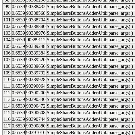
99
0.6539
90388432
SimpleShareButtonsAdder\Util::parse_args( )
100
0.6539
90388568
SimpleShareButtonsAdder\Util::parse_args( )
101
0.6539
90388704
SimpleShareButtonsAdder\Util::parse_args( )
102
0.6539
90388840
SimpleShareButtonsAdder\Util::parse_args( )
103
0.6539
90388976
SimpleShareButtonsAdder\Util::parse_args( )
104
0.6539
90389112
SimpleShareButtonsAdder\Util::parse_args( )
105
0.6539
90389248
SimpleShareButtonsAdder\Util::parse_args( )
106
0.6539
90389384
SimpleShareButtonsAdder\Util::parse_args( )
107
0.6539
90389520
SimpleShareButtonsAdder\Util::parse_args( )
108
0.6539
90389656
SimpleShareButtonsAdder\Util::parse_args( )
109
0.6539
90389792
SimpleShareButtonsAdder\Util::parse_args( )
110
0.6539
90389928
SimpleShareButtonsAdder\Util::parse_args( )
111
0.6539
90390064
SimpleShareButtonsAdder\Util::parse_args( )
112
0.6539
90390200
SimpleShareButtonsAdder\Util::parse_args( )
113
0.6539
90390336
SimpleShareButtonsAdder\Util::parse_args( )
114
0.6539
90390472
SimpleShareButtonsAdder\Util::parse_args( )
115
0.6539
90390608
SimpleShareButtonsAdder\Util::parse_args( )
116
0.6539
90390744
SimpleShareButtonsAdder\Util::parse_args( )
117
0.6539
90390880
SimpleShareButtonsAdder\Util::parse_args( )
118
0.6539
90391016
SimpleShareButtonsAdder\Util::parse_args( )