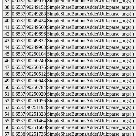
37
0.6537
90249016
SimpleShareButtonsAdder\Util::parse_args( )
38
0.6537
90249152
SimpleShareButtonsAdder\Util::parse_args( )
39
0.6537
90249288
SimpleShareButtonsAdder\Util::parse_args( )
40
0.6537
90249424
SimpleShareButtonsAdder\Util::parse_args( )
41
0.6537
90249560
SimpleShareButtonsAdder\Util::parse_args( )
42
0.6537
90249696
SimpleShareButtonsAdder\Util::parse_args( )
43
0.6537
90249832
SimpleShareButtonsAdder\Util::parse_args( )
44
0.6537
90249968
SimpleShareButtonsAdder\Util::parse_args( )
45
0.6537
90250104
SimpleShareButtonsAdder\Util::parse_args( )
46
0.6537
90250240
SimpleShareButtonsAdder\Util::parse_args( )
47
0.6537
90250376
SimpleShareButtonsAdder\Util::parse_args( )
48
0.6537
90250512
SimpleShareButtonsAdder\Util::parse_args( )
49
0.6537
90250648
SimpleShareButtonsAdder\Util::parse_args( )
50
0.6537
90250784
SimpleShareButtonsAdder\Util::parse_args( )
51
0.6537
90250920
SimpleShareButtonsAdder\Util::parse_args( )
52
0.6537
90251056
SimpleShareButtonsAdder\Util::parse_args( )
53
0.6537
90251192
SimpleShareButtonsAdder\Util::parse_args( )
54
0.6537
90251328
SimpleShareButtonsAdder\Util::parse_args( )
55
0.6537
90251464
SimpleShareButtonsAdder\Util::parse_args( )
56
0.6537
90251600
SimpleShareButtonsAdder\Util::parse_args( )
57
0.6538
90251736
SimpleShareButtonsAdder\Util::parse_args( )