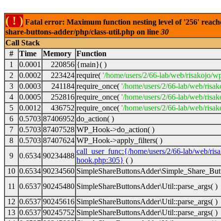
( ! )
Fatal error: Maximum function nesting level of '256' reach
share-buttons-adder/php/class-util.php on line
30
Call Stack
#
Time
Memory
Function
1
0.0001
220856
{main}( )
2
0.0002
223424
require(
'/home/users/2/66-lab/web/risakojo/w
3
0.0003
241184
require_once(
'/home/users/2/66-lab/web/risak
4
0.0005
252816
require_once(
'/home/users/2/66-lab/web/risak
5
0.0012
436752
require_once(
'/home/users/2/66-lab/web/risak
6
0.5703
87406952
do_action( )
7
0.5703
87407528
WP_Hook->do_action( )
8
0.5703
87407624
WP_Hook->apply_filters( )
call_user_func:{/home/users/2/66-lab/web/ris
9
0.6534
90234488
hook.php:305}
( )
10
0.6534
90234560
SimpleShareButtonsAdder\Simple_Share_Butt
11
0.6537
90245480
SimpleShareButtonsAdder\Util::parse_args( )
12
0.6537
90245616
SimpleShareButtonsAdder\Util::parse_args( )
13
0.6537
90245752
SimpleShareButtonsAdder\Util::parse_args( )