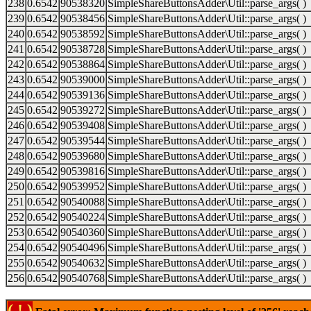
238
0.6542
90538320
SimpleShareButtonsAdder\Util::parse_args( )
239
0.6542
90538456
SimpleShareButtonsAdder\Util::parse_args( )
240
0.6542
90538592
SimpleShareButtonsAdder\Util::parse_args( )
241
0.6542
90538728
SimpleShareButtonsAdder\Util::parse_args( )
242
0.6542
90538864
SimpleShareButtonsAdder\Util::parse_args( )
243
0.6542
90539000
SimpleShareButtonsAdder\Util::parse_args( )
244
0.6542
90539136
SimpleShareButtonsAdder\Util::parse_args( )
245
0.6542
90539272
SimpleShareButtonsAdder\Util::parse_args( )
246
0.6542
90539408
SimpleShareButtonsAdder\Util::parse_args( )
247
0.6542
90539544
SimpleShareButtonsAdder\Util::parse_args( )
248
0.6542
90539680
SimpleShareButtonsAdder\Util::parse_args( )
249
0.6542
90539816
SimpleShareButtonsAdder\Util::parse_args( )
250
0.6542
90539952
SimpleShareButtonsAdder\Util::parse_args( )
251
0.6542
90540088
SimpleShareButtonsAdder\Util::parse_args( )
252
0.6542
90540224
SimpleShareButtonsAdder\Util::parse_args( )
253
0.6542
90540360
SimpleShareButtonsAdder\Util::parse_args( )
254
0.6542
90540496
SimpleShareButtonsAdder\Util::parse_args( )
255
0.6542
90540632
SimpleShareButtonsAdder\Util::parse_args( )
256
0.6542
90540768
SimpleShareButtonsAdder\Util::parse_args( )
( ! )