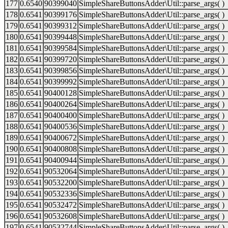
177
0.6540
90399040
SimpleShareButtonsAdder\Util::parse_args( )
178
0.6541
90399176
SimpleShareButtonsAdder\Util::parse_args( )
179
0.6541
90399312
SimpleShareButtonsAdder\Util::parse_args( )
180
0.6541
90399448
SimpleShareButtonsAdder\Util::parse_args( )
181
0.6541
90399584
SimpleShareButtonsAdder\Util::parse_args( )
182
0.6541
90399720
SimpleShareButtonsAdder\Util::parse_args( )
183
0.6541
90399856
SimpleShareButtonsAdder\Util::parse_args( )
184
0.6541
90399992
SimpleShareButtonsAdder\Util::parse_args( )
185
0.6541
90400128
SimpleShareButtonsAdder\Util::parse_args( )
186
0.6541
90400264
SimpleShareButtonsAdder\Util::parse_args( )
187
0.6541
90400400
SimpleShareButtonsAdder\Util::parse_args( )
188
0.6541
90400536
SimpleShareButtonsAdder\Util::parse_args( )
189
0.6541
90400672
SimpleShareButtonsAdder\Util::parse_args( )
190
0.6541
90400808
SimpleShareButtonsAdder\Util::parse_args( )
191
0.6541
90400944
SimpleShareButtonsAdder\Util::parse_args( )
192
0.6541
90532064
SimpleShareButtonsAdder\Util::parse_args( )
193
0.6541
90532200
SimpleShareButtonsAdder\Util::parse_args( )
194
0.6541
90532336
SimpleShareButtonsAdder\Util::parse_args( )
195
0.6541
90532472
SimpleShareButtonsAdder\Util::parse_args( )
196
0.6541
90532608
SimpleShareButtonsAdder\Util::parse_args( )
197
0.6541
90532744
SimpleShareButtonsAdder\Util::parse_args( )