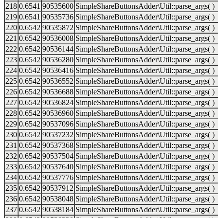
218
0.6541
90535600
SimpleShareButtonsAdder\Util::parse_args( )
219
0.6541
90535736
SimpleShareButtonsAdder\Util::parse_args( )
220
0.6542
90535872
SimpleShareButtonsAdder\Util::parse_args( )
221
0.6542
90536008
SimpleShareButtonsAdder\Util::parse_args( )
222
0.6542
90536144
SimpleShareButtonsAdder\Util::parse_args( )
223
0.6542
90536280
SimpleShareButtonsAdder\Util::parse_args( )
224
0.6542
90536416
SimpleShareButtonsAdder\Util::parse_args( )
225
0.6542
90536552
SimpleShareButtonsAdder\Util::parse_args( )
226
0.6542
90536688
SimpleShareButtonsAdder\Util::parse_args( )
227
0.6542
90536824
SimpleShareButtonsAdder\Util::parse_args( )
228
0.6542
90536960
SimpleShareButtonsAdder\Util::parse_args( )
229
0.6542
90537096
SimpleShareButtonsAdder\Util::parse_args( )
230
0.6542
90537232
SimpleShareButtonsAdder\Util::parse_args( )
231
0.6542
90537368
SimpleShareButtonsAdder\Util::parse_args( )
232
0.6542
90537504
SimpleShareButtonsAdder\Util::parse_args( )
233
0.6542
90537640
SimpleShareButtonsAdder\Util::parse_args( )
234
0.6542
90537776
SimpleShareButtonsAdder\Util::parse_args( )
235
0.6542
90537912
SimpleShareButtonsAdder\Util::parse_args( )
236
0.6542
90538048
SimpleShareButtonsAdder\Util::parse_args( )
237
0.6542
90538184
SimpleShareButtonsAdder\Util::parse_args( )