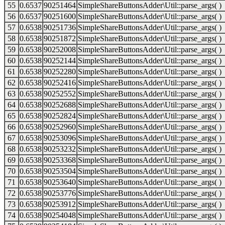
55
0.6537
90251464
SimpleShareButtonsAdder\Util::parse_args( )
56
0.6537
90251600
SimpleShareButtonsAdder\Util::parse_args( )
57
0.6538
90251736
SimpleShareButtonsAdder\Util::parse_args( )
58
0.6538
90251872
SimpleShareButtonsAdder\Util::parse_args( )
59
0.6538
90252008
SimpleShareButtonsAdder\Util::parse_args( )
60
0.6538
90252144
SimpleShareButtonsAdder\Util::parse_args( )
61
0.6538
90252280
SimpleShareButtonsAdder\Util::parse_args( )
62
0.6538
90252416
SimpleShareButtonsAdder\Util::parse_args( )
63
0.6538
90252552
SimpleShareButtonsAdder\Util::parse_args( )
64
0.6538
90252688
SimpleShareButtonsAdder\Util::parse_args( )
65
0.6538
90252824
SimpleShareButtonsAdder\Util::parse_args( )
66
0.6538
90252960
SimpleShareButtonsAdder\Util::parse_args( )
67
0.6538
90253096
SimpleShareButtonsAdder\Util::parse_args( )
68
0.6538
90253232
SimpleShareButtonsAdder\Util::parse_args( )
69
0.6538
90253368
SimpleShareButtonsAdder\Util::parse_args( )
70
0.6538
90253504
SimpleShareButtonsAdder\Util::parse_args( )
71
0.6538
90253640
SimpleShareButtonsAdder\Util::parse_args( )
72
0.6538
90253776
SimpleShareButtonsAdder\Util::parse_args( )
73
0.6538
90253912
SimpleShareButtonsAdder\Util::parse_args( )
74
0.6538
90254048
SimpleShareButtonsAdder\Util::parse_args( )