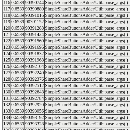
116
0.6539
90390744
SimpleShareButtonsAdder\Util::parse_args( )
117
0.6539
90390880
SimpleShareButtonsAdder\Util::parse_args( )
118
0.6539
90391016
SimpleShareButtonsAdder\Util::parse_args( )
119
0.6539
90391152
SimpleShareButtonsAdder\Util::parse_args( )
120
0.6539
90391288
SimpleShareButtonsAdder\Util::parse_args( )
121
0.6539
90391424
SimpleShareButtonsAdder\Util::parse_args( )
122
0.6539
90391560
SimpleShareButtonsAdder\Util::parse_args( )
123
0.6539
90391696
SimpleShareButtonsAdder\Util::parse_args( )
124
0.6539
90391832
SimpleShareButtonsAdder\Util::parse_args( )
125
0.6539
90391968
SimpleShareButtonsAdder\Util::parse_args( )
126
0.6539
90392104
SimpleShareButtonsAdder\Util::parse_args( )
127
0.6539
90392240
SimpleShareButtonsAdder\Util::parse_args( )
128
0.6539
90392376
SimpleShareButtonsAdder\Util::parse_args( )
129
0.6539
90392512
SimpleShareButtonsAdder\Util::parse_args( )
130
0.6539
90392648
SimpleShareButtonsAdder\Util::parse_args( )
131
0.6539
90392784
SimpleShareButtonsAdder\Util::parse_args( )
132
0.6539
90392920
SimpleShareButtonsAdder\Util::parse_args( )
133
0.6539
90393056
SimpleShareButtonsAdder\Util::parse_args( )
134
0.6539
90393192
SimpleShareButtonsAdder\Util::parse_args( )
135
0.6539
90393328
SimpleShareButtonsAdder\Util::parse_args( )