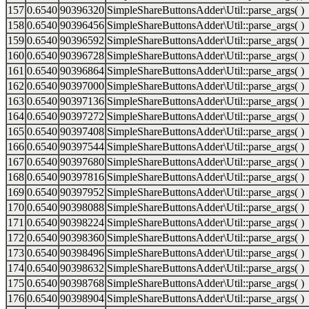
157
0.6540
90396320
SimpleShareButtonsAdder\Util::parse_args( )
158
0.6540
90396456
SimpleShareButtonsAdder\Util::parse_args( )
159
0.6540
90396592
SimpleShareButtonsAdder\Util::parse_args( )
160
0.6540
90396728
SimpleShareButtonsAdder\Util::parse_args( )
161
0.6540
90396864
SimpleShareButtonsAdder\Util::parse_args( )
162
0.6540
90397000
SimpleShareButtonsAdder\Util::parse_args( )
163
0.6540
90397136
SimpleShareButtonsAdder\Util::parse_args( )
164
0.6540
90397272
SimpleShareButtonsAdder\Util::parse_args( )
165
0.6540
90397408
SimpleShareButtonsAdder\Util::parse_args( )
166
0.6540
90397544
SimpleShareButtonsAdder\Util::parse_args( )
167
0.6540
90397680
SimpleShareButtonsAdder\Util::parse_args( )
168
0.6540
90397816
SimpleShareButtonsAdder\Util::parse_args( )
169
0.6540
90397952
SimpleShareButtonsAdder\Util::parse_args( )
170
0.6540
90398088
SimpleShareButtonsAdder\Util::parse_args( )
171
0.6540
90398224
SimpleShareButtonsAdder\Util::parse_args( )
172
0.6540
90398360
SimpleShareButtonsAdder\Util::parse_args( )
173
0.6540
90398496
SimpleShareButtonsAdder\Util::parse_args( )
174
0.6540
90398632
SimpleShareButtonsAdder\Util::parse_args( )
175
0.6540
90398768
SimpleShareButtonsAdder\Util::parse_args( )
176
0.6540
90398904
SimpleShareButtonsAdder\Util::parse_args( )