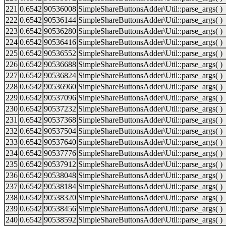
221
0.6542
90536008
SimpleShareButtonsAdder\Util::parse_args( )
222
0.6542
90536144
SimpleShareButtonsAdder\Util::parse_args( )
223
0.6542
90536280
SimpleShareButtonsAdder\Util::parse_args( )
224
0.6542
90536416
SimpleShareButtonsAdder\Util::parse_args( )
225
0.6542
90536552
SimpleShareButtonsAdder\Util::parse_args( )
226
0.6542
90536688
SimpleShareButtonsAdder\Util::parse_args( )
227
0.6542
90536824
SimpleShareButtonsAdder\Util::parse_args( )
228
0.6542
90536960
SimpleShareButtonsAdder\Util::parse_args( )
229
0.6542
90537096
SimpleShareButtonsAdder\Util::parse_args( )
230
0.6542
90537232
SimpleShareButtonsAdder\Util::parse_args( )
231
0.6542
90537368
SimpleShareButtonsAdder\Util::parse_args( )
232
0.6542
90537504
SimpleShareButtonsAdder\Util::parse_args( )
233
0.6542
90537640
SimpleShareButtonsAdder\Util::parse_args( )
234
0.6542
90537776
SimpleShareButtonsAdder\Util::parse_args( )
235
0.6542
90537912
SimpleShareButtonsAdder\Util::parse_args( )
236
0.6542
90538048
SimpleShareButtonsAdder\Util::parse_args( )
237
0.6542
90538184
SimpleShareButtonsAdder\Util::parse_args( )
238
0.6542
90538320
SimpleShareButtonsAdder\Util::parse_args( )
239
0.6542
90538456
SimpleShareButtonsAdder\Util::parse_args( )
240
0.6542
90538592
SimpleShareButtonsAdder\Util::parse_args( )