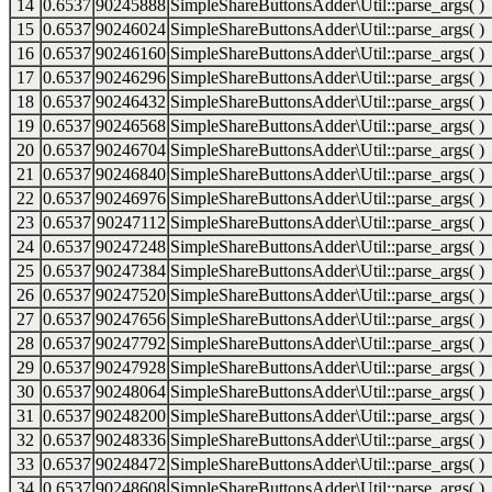
14
0.6537
90245888
SimpleShareButtonsAdder\Util::parse_args( )
15
0.6537
90246024
SimpleShareButtonsAdder\Util::parse_args( )
16
0.6537
90246160
SimpleShareButtonsAdder\Util::parse_args( )
17
0.6537
90246296
SimpleShareButtonsAdder\Util::parse_args( )
18
0.6537
90246432
SimpleShareButtonsAdder\Util::parse_args( )
19
0.6537
90246568
SimpleShareButtonsAdder\Util::parse_args( )
20
0.6537
90246704
SimpleShareButtonsAdder\Util::parse_args( )
21
0.6537
90246840
SimpleShareButtonsAdder\Util::parse_args( )
22
0.6537
90246976
SimpleShareButtonsAdder\Util::parse_args( )
23
0.6537
90247112
SimpleShareButtonsAdder\Util::parse_args( )
24
0.6537
90247248
SimpleShareButtonsAdder\Util::parse_args( )
25
0.6537
90247384
SimpleShareButtonsAdder\Util::parse_args( )
26
0.6537
90247520
SimpleShareButtonsAdder\Util::parse_args( )
27
0.6537
90247656
SimpleShareButtonsAdder\Util::parse_args( )
28
0.6537
90247792
SimpleShareButtonsAdder\Util::parse_args( )
29
0.6537
90247928
SimpleShareButtonsAdder\Util::parse_args( )
30
0.6537
90248064
SimpleShareButtonsAdder\Util::parse_args( )
31
0.6537
90248200
SimpleShareButtonsAdder\Util::parse_args( )
32
0.6537
90248336
SimpleShareButtonsAdder\Util::parse_args( )
33
0.6537
90248472
SimpleShareButtonsAdder\Util::parse_args( )
34
0.6537
90248608
SimpleShareButtonsAdder\Util::parse_args( )