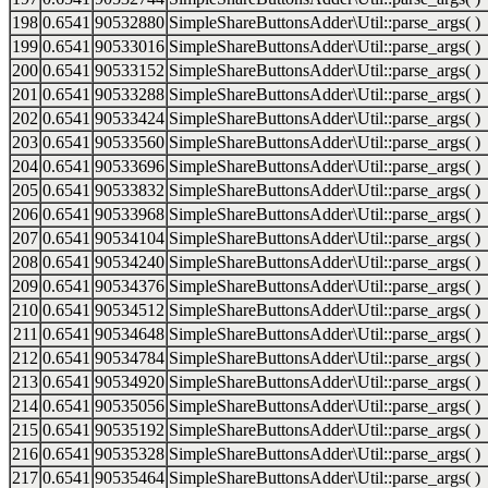
198
0.6541
90532880
SimpleShareButtonsAdder\Util::parse_args( )
199
0.6541
90533016
SimpleShareButtonsAdder\Util::parse_args( )
200
0.6541
90533152
SimpleShareButtonsAdder\Util::parse_args( )
201
0.6541
90533288
SimpleShareButtonsAdder\Util::parse_args( )
202
0.6541
90533424
SimpleShareButtonsAdder\Util::parse_args( )
203
0.6541
90533560
SimpleShareButtonsAdder\Util::parse_args( )
204
0.6541
90533696
SimpleShareButtonsAdder\Util::parse_args( )
205
0.6541
90533832
SimpleShareButtonsAdder\Util::parse_args( )
206
0.6541
90533968
SimpleShareButtonsAdder\Util::parse_args( )
207
0.6541
90534104
SimpleShareButtonsAdder\Util::parse_args( )
208
0.6541
90534240
SimpleShareButtonsAdder\Util::parse_args( )
209
0.6541
90534376
SimpleShareButtonsAdder\Util::parse_args( )
210
0.6541
90534512
SimpleShareButtonsAdder\Util::parse_args( )
211
0.6541
90534648
SimpleShareButtonsAdder\Util::parse_args( )
212
0.6541
90534784
SimpleShareButtonsAdder\Util::parse_args( )
213
0.6541
90534920
SimpleShareButtonsAdder\Util::parse_args( )
214
0.6541
90535056
SimpleShareButtonsAdder\Util::parse_args( )
215
0.6541
90535192
SimpleShareButtonsAdder\Util::parse_args( )
216
0.6541
90535328
SimpleShareButtonsAdder\Util::parse_args( )
217
0.6541
90535464
SimpleShareButtonsAdder\Util::parse_args( )