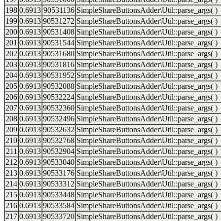
198
0.6913
90531136
SimpleShareButtonsAdder\Util::parse_args( )
199
0.6913
90531272
SimpleShareButtonsAdder\Util::parse_args( )
200
0.6913
90531408
SimpleShareButtonsAdder\Util::parse_args( )
201
0.6913
90531544
SimpleShareButtonsAdder\Util::parse_args( )
202
0.6913
90531680
SimpleShareButtonsAdder\Util::parse_args( )
203
0.6913
90531816
SimpleShareButtonsAdder\Util::parse_args( )
204
0.6913
90531952
SimpleShareButtonsAdder\Util::parse_args( )
205
0.6913
90532088
SimpleShareButtonsAdder\Util::parse_args( )
206
0.6913
90532224
SimpleShareButtonsAdder\Util::parse_args( )
207
0.6913
90532360
SimpleShareButtonsAdder\Util::parse_args( )
208
0.6913
90532496
SimpleShareButtonsAdder\Util::parse_args( )
209
0.6913
90532632
SimpleShareButtonsAdder\Util::parse_args( )
210
0.6913
90532768
SimpleShareButtonsAdder\Util::parse_args( )
211
0.6913
90532904
SimpleShareButtonsAdder\Util::parse_args( )
212
0.6913
90533040
SimpleShareButtonsAdder\Util::parse_args( )
213
0.6913
90533176
SimpleShareButtonsAdder\Util::parse_args( )
214
0.6913
90533312
SimpleShareButtonsAdder\Util::parse_args( )
215
0.6913
90533448
SimpleShareButtonsAdder\Util::parse_args( )
216
0.6913
90533584
SimpleShareButtonsAdder\Util::parse_args( )
217
0.6913
90533720
SimpleShareButtonsAdder\Util::parse_args( )