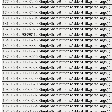
177
0.6912
90397296
SimpleShareButtonsAdder\Util::parse_args( )
178
0.6912
90397432
SimpleShareButtonsAdder\Util::parse_args( )
179
0.6912
90397568
SimpleShareButtonsAdder\Util::parse_args( )
180
0.6912
90397704
SimpleShareButtonsAdder\Util::parse_args( )
181
0.6912
90397840
SimpleShareButtonsAdder\Util::parse_args( )
182
0.6912
90397976
SimpleShareButtonsAdder\Util::parse_args( )
183
0.6912
90398112
SimpleShareButtonsAdder\Util::parse_args( )
184
0.6912
90398248
SimpleShareButtonsAdder\Util::parse_args( )
185
0.6912
90398384
SimpleShareButtonsAdder\Util::parse_args( )
186
0.6912
90398520
SimpleShareButtonsAdder\Util::parse_args( )
187
0.6912
90398656
SimpleShareButtonsAdder\Util::parse_args( )
188
0.6913
90398792
SimpleShareButtonsAdder\Util::parse_args( )
189
0.6913
90398928
SimpleShareButtonsAdder\Util::parse_args( )
190
0.6913
90399064
SimpleShareButtonsAdder\Util::parse_args( )
191
0.6913
90399200
SimpleShareButtonsAdder\Util::parse_args( )
192
0.6913
90530320
SimpleShareButtonsAdder\Util::parse_args( )
193
0.6913
90530456
SimpleShareButtonsAdder\Util::parse_args( )
194
0.6913
90530592
SimpleShareButtonsAdder\Util::parse_args( )
195
0.6913
90530728
SimpleShareButtonsAdder\Util::parse_args( )
196
0.6913
90530864
SimpleShareButtonsAdder\Util::parse_args( )
197
0.6913
90531000
SimpleShareButtonsAdder\Util::parse_args( )