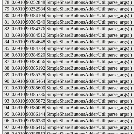
78
0.6910
90252848
SimpleShareButtonsAdder\Util::parse_args( )
79
0.6910
90252984
SimpleShareButtonsAdder\Util::parse_args( )
80
0.6910
90384104
SimpleShareButtonsAdder\Util::parse_args( )
81
0.6910
90384240
SimpleShareButtonsAdder\Util::parse_args( )
82
0.6910
90384376
SimpleShareButtonsAdder\Util::parse_args( )
83
0.6910
90384512
SimpleShareButtonsAdder\Util::parse_args( )
84
0.6910
90384648
SimpleShareButtonsAdder\Util::parse_args( )
85
0.6910
90384784
SimpleShareButtonsAdder\Util::parse_args( )
86
0.6910
90384920
SimpleShareButtonsAdder\Util::parse_args( )
87
0.6910
90385056
SimpleShareButtonsAdder\Util::parse_args( )
88
0.6910
90385192
SimpleShareButtonsAdder\Util::parse_args( )
89
0.6910
90385328
SimpleShareButtonsAdder\Util::parse_args( )
90
0.6910
90385464
SimpleShareButtonsAdder\Util::parse_args( )
91
0.6910
90385600
SimpleShareButtonsAdder\Util::parse_args( )
92
0.6910
90385736
SimpleShareButtonsAdder\Util::parse_args( )
93
0.6910
90385872
SimpleShareButtonsAdder\Util::parse_args( )
94
0.6910
90386008
SimpleShareButtonsAdder\Util::parse_args( )
95
0.6910
90386144
SimpleShareButtonsAdder\Util::parse_args( )
96
0.6910
90386280
SimpleShareButtonsAdder\Util::parse_args( )
97
0.6910
90386416
SimpleShareButtonsAdder\Util::parse_args( )
98
0.6910
90386552
SimpleShareButtonsAdder\Util::parse_args( )