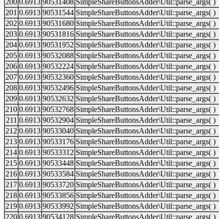
200
0.6913
90531408
SimpleShareButtonsAdder\Util::parse_args( )
201
0.6913
90531544
SimpleShareButtonsAdder\Util::parse_args( )
202
0.6913
90531680
SimpleShareButtonsAdder\Util::parse_args( )
203
0.6913
90531816
SimpleShareButtonsAdder\Util::parse_args( )
204
0.6913
90531952
SimpleShareButtonsAdder\Util::parse_args( )
205
0.6913
90532088
SimpleShareButtonsAdder\Util::parse_args( )
206
0.6913
90532224
SimpleShareButtonsAdder\Util::parse_args( )
207
0.6913
90532360
SimpleShareButtonsAdder\Util::parse_args( )
208
0.6913
90532496
SimpleShareButtonsAdder\Util::parse_args( )
209
0.6913
90532632
SimpleShareButtonsAdder\Util::parse_args( )
210
0.6913
90532768
SimpleShareButtonsAdder\Util::parse_args( )
211
0.6913
90532904
SimpleShareButtonsAdder\Util::parse_args( )
212
0.6913
90533040
SimpleShareButtonsAdder\Util::parse_args( )
213
0.6913
90533176
SimpleShareButtonsAdder\Util::parse_args( )
214
0.6913
90533312
SimpleShareButtonsAdder\Util::parse_args( )
215
0.6913
90533448
SimpleShareButtonsAdder\Util::parse_args( )
216
0.6913
90533584
SimpleShareButtonsAdder\Util::parse_args( )
217
0.6913
90533720
SimpleShareButtonsAdder\Util::parse_args( )
218
0.6913
90533856
SimpleShareButtonsAdder\Util::parse_args( )
219
0.6913
90533992
SimpleShareButtonsAdder\Util::parse_args( )
220
0.6913
90534128
SimpleShareButtonsAdder\Util::parse_args( )