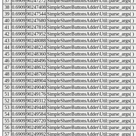
37
0.6909
90247272
SimpleShareButtonsAdder\Util::parse_args( )
38
0.6909
90247408
SimpleShareButtonsAdder\Util::parse_args( )
39
0.6909
90247544
SimpleShareButtonsAdder\Util::parse_args( )
40
0.6909
90247680
SimpleShareButtonsAdder\Util::parse_args( )
41
0.6909
90247816
SimpleShareButtonsAdder\Util::parse_args( )
42
0.6909
90247952
SimpleShareButtonsAdder\Util::parse_args( )
43
0.6909
90248088
SimpleShareButtonsAdder\Util::parse_args( )
44
0.6909
90248224
SimpleShareButtonsAdder\Util::parse_args( )
45
0.6909
90248360
SimpleShareButtonsAdder\Util::parse_args( )
46
0.6909
90248496
SimpleShareButtonsAdder\Util::parse_args( )
47
0.6909
90248632
SimpleShareButtonsAdder\Util::parse_args( )
48
0.6909
90248768
SimpleShareButtonsAdder\Util::parse_args( )
49
0.6909
90248904
SimpleShareButtonsAdder\Util::parse_args( )
50
0.6909
90249040
SimpleShareButtonsAdder\Util::parse_args( )
51
0.6909
90249176
SimpleShareButtonsAdder\Util::parse_args( )
52
0.6909
90249312
SimpleShareButtonsAdder\Util::parse_args( )
53
0.6909
90249448
SimpleShareButtonsAdder\Util::parse_args( )
54
0.6909
90249584
SimpleShareButtonsAdder\Util::parse_args( )
55
0.6909
90249720
SimpleShareButtonsAdder\Util::parse_args( )
56
0.6909
90249856
SimpleShareButtonsAdder\Util::parse_args( )
57
0.6909
90249992
SimpleShareButtonsAdder\Util::parse_args( )