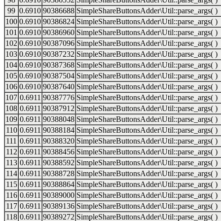
99
0.6910
90386688
SimpleShareButtonsAdder\Util::parse_args( )
100
0.6910
90386824
SimpleShareButtonsAdder\Util::parse_args( )
101
0.6910
90386960
SimpleShareButtonsAdder\Util::parse_args( )
102
0.6910
90387096
SimpleShareButtonsAdder\Util::parse_args( )
103
0.6910
90387232
SimpleShareButtonsAdder\Util::parse_args( )
104
0.6910
90387368
SimpleShareButtonsAdder\Util::parse_args( )
105
0.6910
90387504
SimpleShareButtonsAdder\Util::parse_args( )
106
0.6910
90387640
SimpleShareButtonsAdder\Util::parse_args( )
107
0.6911
90387776
SimpleShareButtonsAdder\Util::parse_args( )
108
0.6911
90387912
SimpleShareButtonsAdder\Util::parse_args( )
109
0.6911
90388048
SimpleShareButtonsAdder\Util::parse_args( )
110
0.6911
90388184
SimpleShareButtonsAdder\Util::parse_args( )
111
0.6911
90388320
SimpleShareButtonsAdder\Util::parse_args( )
112
0.6911
90388456
SimpleShareButtonsAdder\Util::parse_args( )
113
0.6911
90388592
SimpleShareButtonsAdder\Util::parse_args( )
114
0.6911
90388728
SimpleShareButtonsAdder\Util::parse_args( )
115
0.6911
90388864
SimpleShareButtonsAdder\Util::parse_args( )
116
0.6911
90389000
SimpleShareButtonsAdder\Util::parse_args( )
117
0.6911
90389136
SimpleShareButtonsAdder\Util::parse_args( )
118
0.6911
90389272
SimpleShareButtonsAdder\Util::parse_args( )