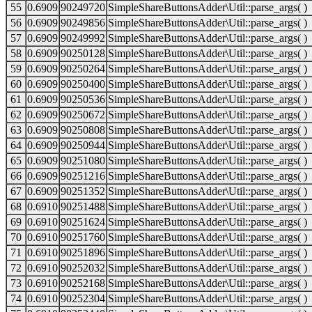
55
0.6909
90249720
SimpleShareButtonsAdder\Util::parse_args( )
56
0.6909
90249856
SimpleShareButtonsAdder\Util::parse_args( )
57
0.6909
90249992
SimpleShareButtonsAdder\Util::parse_args( )
58
0.6909
90250128
SimpleShareButtonsAdder\Util::parse_args( )
59
0.6909
90250264
SimpleShareButtonsAdder\Util::parse_args( )
60
0.6909
90250400
SimpleShareButtonsAdder\Util::parse_args( )
61
0.6909
90250536
SimpleShareButtonsAdder\Util::parse_args( )
62
0.6909
90250672
SimpleShareButtonsAdder\Util::parse_args( )
63
0.6909
90250808
SimpleShareButtonsAdder\Util::parse_args( )
64
0.6909
90250944
SimpleShareButtonsAdder\Util::parse_args( )
65
0.6909
90251080
SimpleShareButtonsAdder\Util::parse_args( )
66
0.6909
90251216
SimpleShareButtonsAdder\Util::parse_args( )
67
0.6909
90251352
SimpleShareButtonsAdder\Util::parse_args( )
68
0.6910
90251488
SimpleShareButtonsAdder\Util::parse_args( )
69
0.6910
90251624
SimpleShareButtonsAdder\Util::parse_args( )
70
0.6910
90251760
SimpleShareButtonsAdder\Util::parse_args( )
71
0.6910
90251896
SimpleShareButtonsAdder\Util::parse_args( )
72
0.6910
90252032
SimpleShareButtonsAdder\Util::parse_args( )
73
0.6910
90252168
SimpleShareButtonsAdder\Util::parse_args( )
74
0.6910
90252304
SimpleShareButtonsAdder\Util::parse_args( )