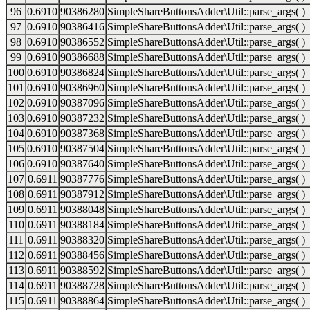
96
0.6910
90386280
SimpleShareButtonsAdder\Util::parse_args( )
97
0.6910
90386416
SimpleShareButtonsAdder\Util::parse_args( )
98
0.6910
90386552
SimpleShareButtonsAdder\Util::parse_args( )
99
0.6910
90386688
SimpleShareButtonsAdder\Util::parse_args( )
100
0.6910
90386824
SimpleShareButtonsAdder\Util::parse_args( )
101
0.6910
90386960
SimpleShareButtonsAdder\Util::parse_args( )
102
0.6910
90387096
SimpleShareButtonsAdder\Util::parse_args( )
103
0.6910
90387232
SimpleShareButtonsAdder\Util::parse_args( )
104
0.6910
90387368
SimpleShareButtonsAdder\Util::parse_args( )
105
0.6910
90387504
SimpleShareButtonsAdder\Util::parse_args( )
106
0.6910
90387640
SimpleShareButtonsAdder\Util::parse_args( )
107
0.6911
90387776
SimpleShareButtonsAdder\Util::parse_args( )
108
0.6911
90387912
SimpleShareButtonsAdder\Util::parse_args( )
109
0.6911
90388048
SimpleShareButtonsAdder\Util::parse_args( )
110
0.6911
90388184
SimpleShareButtonsAdder\Util::parse_args( )
111
0.6911
90388320
SimpleShareButtonsAdder\Util::parse_args( )
112
0.6911
90388456
SimpleShareButtonsAdder\Util::parse_args( )
113
0.6911
90388592
SimpleShareButtonsAdder\Util::parse_args( )
114
0.6911
90388728
SimpleShareButtonsAdder\Util::parse_args( )
115
0.6911
90388864
SimpleShareButtonsAdder\Util::parse_args( )