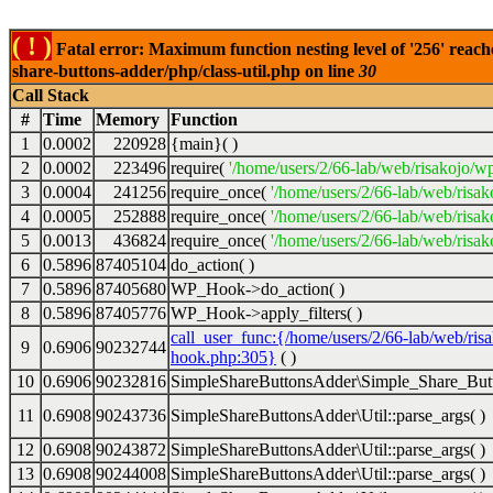
( ! )
Fatal error: Maximum function nesting level of '256' reach
share-buttons-adder/php/class-util.php on line
30
Call Stack
#
Time
Memory
Function
1
0.0002
220928
{main}( )
2
0.0002
223496
require(
'/home/users/2/66-lab/web/risakojo/w
3
0.0004
241256
require_once(
'/home/users/2/66-lab/web/risak
4
0.0005
252888
require_once(
'/home/users/2/66-lab/web/risak
5
0.0013
436824
require_once(
'/home/users/2/66-lab/web/risak
6
0.5896
87405104
do_action( )
7
0.5896
87405680
WP_Hook->do_action( )
8
0.5896
87405776
WP_Hook->apply_filters( )
call_user_func:{/home/users/2/66-lab/web/ris
9
0.6906
90232744
hook.php:305}
( )
10
0.6906
90232816
SimpleShareButtonsAdder\Simple_Share_Butt
11
0.6908
90243736
SimpleShareButtonsAdder\Util::parse_args( )
12
0.6908
90243872
SimpleShareButtonsAdder\Util::parse_args( )
13
0.6908
90244008
SimpleShareButtonsAdder\Util::parse_args( )