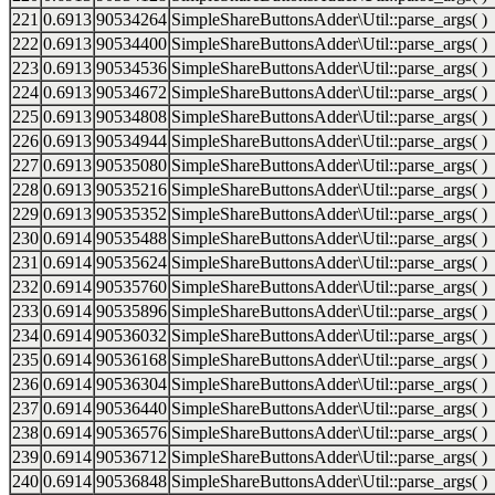
221
0.6913
90534264
SimpleShareButtonsAdder\Util::parse_args( )
222
0.6913
90534400
SimpleShareButtonsAdder\Util::parse_args( )
223
0.6913
90534536
SimpleShareButtonsAdder\Util::parse_args( )
224
0.6913
90534672
SimpleShareButtonsAdder\Util::parse_args( )
225
0.6913
90534808
SimpleShareButtonsAdder\Util::parse_args( )
226
0.6913
90534944
SimpleShareButtonsAdder\Util::parse_args( )
227
0.6913
90535080
SimpleShareButtonsAdder\Util::parse_args( )
228
0.6913
90535216
SimpleShareButtonsAdder\Util::parse_args( )
229
0.6913
90535352
SimpleShareButtonsAdder\Util::parse_args( )
230
0.6914
90535488
SimpleShareButtonsAdder\Util::parse_args( )
231
0.6914
90535624
SimpleShareButtonsAdder\Util::parse_args( )
232
0.6914
90535760
SimpleShareButtonsAdder\Util::parse_args( )
233
0.6914
90535896
SimpleShareButtonsAdder\Util::parse_args( )
234
0.6914
90536032
SimpleShareButtonsAdder\Util::parse_args( )
235
0.6914
90536168
SimpleShareButtonsAdder\Util::parse_args( )
236
0.6914
90536304
SimpleShareButtonsAdder\Util::parse_args( )
237
0.6914
90536440
SimpleShareButtonsAdder\Util::parse_args( )
238
0.6914
90536576
SimpleShareButtonsAdder\Util::parse_args( )
239
0.6914
90536712
SimpleShareButtonsAdder\Util::parse_args( )
240
0.6914
90536848
SimpleShareButtonsAdder\Util::parse_args( )