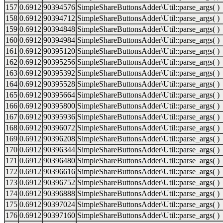
157
0.6912
90394576
SimpleShareButtonsAdder\Util::parse_args( )
158
0.6912
90394712
SimpleShareButtonsAdder\Util::parse_args( )
159
0.6912
90394848
SimpleShareButtonsAdder\Util::parse_args( )
160
0.6912
90394984
SimpleShareButtonsAdder\Util::parse_args( )
161
0.6912
90395120
SimpleShareButtonsAdder\Util::parse_args( )
162
0.6912
90395256
SimpleShareButtonsAdder\Util::parse_args( )
163
0.6912
90395392
SimpleShareButtonsAdder\Util::parse_args( )
164
0.6912
90395528
SimpleShareButtonsAdder\Util::parse_args( )
165
0.6912
90395664
SimpleShareButtonsAdder\Util::parse_args( )
166
0.6912
90395800
SimpleShareButtonsAdder\Util::parse_args( )
167
0.6912
90395936
SimpleShareButtonsAdder\Util::parse_args( )
168
0.6912
90396072
SimpleShareButtonsAdder\Util::parse_args( )
169
0.6912
90396208
SimpleShareButtonsAdder\Util::parse_args( )
170
0.6912
90396344
SimpleShareButtonsAdder\Util::parse_args( )
171
0.6912
90396480
SimpleShareButtonsAdder\Util::parse_args( )
172
0.6912
90396616
SimpleShareButtonsAdder\Util::parse_args( )
173
0.6912
90396752
SimpleShareButtonsAdder\Util::parse_args( )
174
0.6912
90396888
SimpleShareButtonsAdder\Util::parse_args( )
175
0.6912
90397024
SimpleShareButtonsAdder\Util::parse_args( )
176
0.6912
90397160
SimpleShareButtonsAdder\Util::parse_args( )