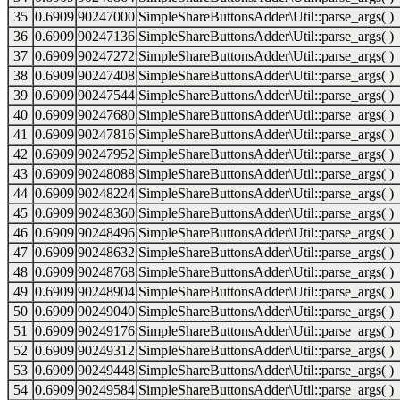
35
0.6909
90247000
SimpleShareButtonsAdder\Util::parse_args( )
36
0.6909
90247136
SimpleShareButtonsAdder\Util::parse_args( )
37
0.6909
90247272
SimpleShareButtonsAdder\Util::parse_args( )
38
0.6909
90247408
SimpleShareButtonsAdder\Util::parse_args( )
39
0.6909
90247544
SimpleShareButtonsAdder\Util::parse_args( )
40
0.6909
90247680
SimpleShareButtonsAdder\Util::parse_args( )
41
0.6909
90247816
SimpleShareButtonsAdder\Util::parse_args( )
42
0.6909
90247952
SimpleShareButtonsAdder\Util::parse_args( )
43
0.6909
90248088
SimpleShareButtonsAdder\Util::parse_args( )
44
0.6909
90248224
SimpleShareButtonsAdder\Util::parse_args( )
45
0.6909
90248360
SimpleShareButtonsAdder\Util::parse_args( )
46
0.6909
90248496
SimpleShareButtonsAdder\Util::parse_args( )
47
0.6909
90248632
SimpleShareButtonsAdder\Util::parse_args( )
48
0.6909
90248768
SimpleShareButtonsAdder\Util::parse_args( )
49
0.6909
90248904
SimpleShareButtonsAdder\Util::parse_args( )
50
0.6909
90249040
SimpleShareButtonsAdder\Util::parse_args( )
51
0.6909
90249176
SimpleShareButtonsAdder\Util::parse_args( )
52
0.6909
90249312
SimpleShareButtonsAdder\Util::parse_args( )
53
0.6909
90249448
SimpleShareButtonsAdder\Util::parse_args( )
54
0.6909
90249584
SimpleShareButtonsAdder\Util::parse_args( )