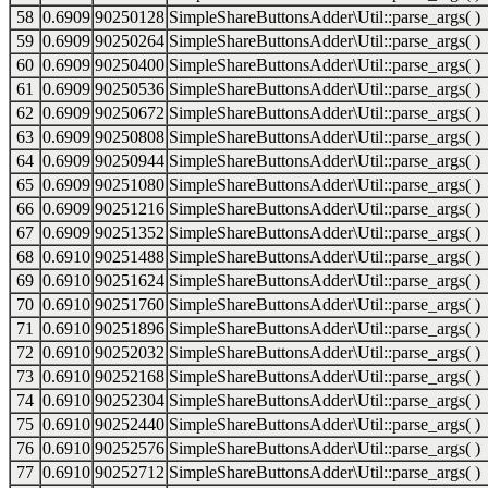
58
0.6909
90250128
SimpleShareButtonsAdder\Util::parse_args( )
59
0.6909
90250264
SimpleShareButtonsAdder\Util::parse_args( )
60
0.6909
90250400
SimpleShareButtonsAdder\Util::parse_args( )
61
0.6909
90250536
SimpleShareButtonsAdder\Util::parse_args( )
62
0.6909
90250672
SimpleShareButtonsAdder\Util::parse_args( )
63
0.6909
90250808
SimpleShareButtonsAdder\Util::parse_args( )
64
0.6909
90250944
SimpleShareButtonsAdder\Util::parse_args( )
65
0.6909
90251080
SimpleShareButtonsAdder\Util::parse_args( )
66
0.6909
90251216
SimpleShareButtonsAdder\Util::parse_args( )
67
0.6909
90251352
SimpleShareButtonsAdder\Util::parse_args( )
68
0.6910
90251488
SimpleShareButtonsAdder\Util::parse_args( )
69
0.6910
90251624
SimpleShareButtonsAdder\Util::parse_args( )
70
0.6910
90251760
SimpleShareButtonsAdder\Util::parse_args( )
71
0.6910
90251896
SimpleShareButtonsAdder\Util::parse_args( )
72
0.6910
90252032
SimpleShareButtonsAdder\Util::parse_args( )
73
0.6910
90252168
SimpleShareButtonsAdder\Util::parse_args( )
74
0.6910
90252304
SimpleShareButtonsAdder\Util::parse_args( )
75
0.6910
90252440
SimpleShareButtonsAdder\Util::parse_args( )
76
0.6910
90252576
SimpleShareButtonsAdder\Util::parse_args( )
77
0.6910
90252712
SimpleShareButtonsAdder\Util::parse_args( )