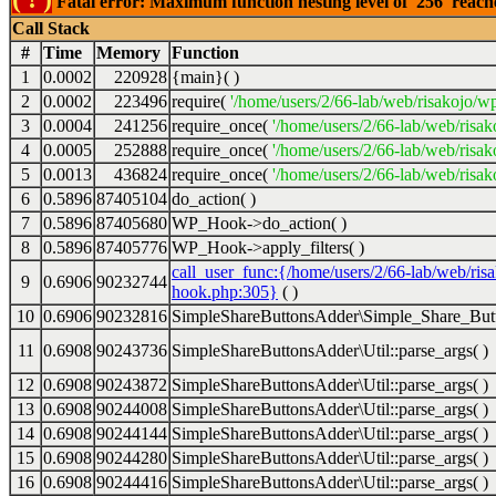
Fatal error: Maximum function nesting level of '256' reac
Call Stack
#
Time
Memory
Function
1
0.0002
220928
{main}( )
2
0.0002
223496
require(
'/home/users/2/66-lab/web/risakojo/w
3
0.0004
241256
require_once(
'/home/users/2/66-lab/web/risak
4
0.0005
252888
require_once(
'/home/users/2/66-lab/web/risak
5
0.0013
436824
require_once(
'/home/users/2/66-lab/web/risak
6
0.5896
87405104
do_action( )
7
0.5896
87405680
WP_Hook->do_action( )
8
0.5896
87405776
WP_Hook->apply_filters( )
call_user_func:{/home/users/2/66-lab/web/ris
9
0.6906
90232744
hook.php:305}
( )
10
0.6906
90232816
SimpleShareButtonsAdder\Simple_Share_Butt
11
0.6908
90243736
SimpleShareButtonsAdder\Util::parse_args( )
12
0.6908
90243872
SimpleShareButtonsAdder\Util::parse_args( )
13
0.6908
90244008
SimpleShareButtonsAdder\Util::parse_args( )
14
0.6908
90244144
SimpleShareButtonsAdder\Util::parse_args( )
15
0.6908
90244280
SimpleShareButtonsAdder\Util::parse_args( )
16
0.6908
90244416
SimpleShareButtonsAdder\Util::parse_args( )