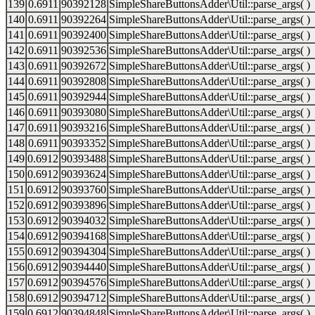
139
0.6911
90392128
SimpleShareButtonsAdder\Util::parse_args( )
140
0.6911
90392264
SimpleShareButtonsAdder\Util::parse_args( )
141
0.6911
90392400
SimpleShareButtonsAdder\Util::parse_args( )
142
0.6911
90392536
SimpleShareButtonsAdder\Util::parse_args( )
143
0.6911
90392672
SimpleShareButtonsAdder\Util::parse_args( )
144
0.6911
90392808
SimpleShareButtonsAdder\Util::parse_args( )
145
0.6911
90392944
SimpleShareButtonsAdder\Util::parse_args( )
146
0.6911
90393080
SimpleShareButtonsAdder\Util::parse_args( )
147
0.6911
90393216
SimpleShareButtonsAdder\Util::parse_args( )
148
0.6911
90393352
SimpleShareButtonsAdder\Util::parse_args( )
149
0.6912
90393488
SimpleShareButtonsAdder\Util::parse_args( )
150
0.6912
90393624
SimpleShareButtonsAdder\Util::parse_args( )
151
0.6912
90393760
SimpleShareButtonsAdder\Util::parse_args( )
152
0.6912
90393896
SimpleShareButtonsAdder\Util::parse_args( )
153
0.6912
90394032
SimpleShareButtonsAdder\Util::parse_args( )
154
0.6912
90394168
SimpleShareButtonsAdder\Util::parse_args( )
155
0.6912
90394304
SimpleShareButtonsAdder\Util::parse_args( )
156
0.6912
90394440
SimpleShareButtonsAdder\Util::parse_args( )
157
0.6912
90394576
SimpleShareButtonsAdder\Util::parse_args( )
158
0.6912
90394712
SimpleShareButtonsAdder\Util::parse_args( )
159
0.6912
90394848
SimpleShareButtonsAdder\Util::parse_args( )