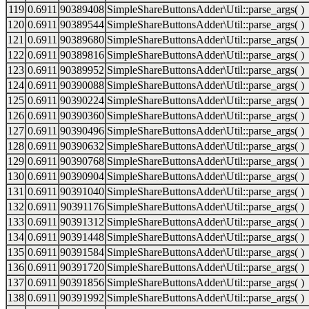
119
0.6911
90389408
SimpleShareButtonsAdder\Util::parse_args( )
120
0.6911
90389544
SimpleShareButtonsAdder\Util::parse_args( )
121
0.6911
90389680
SimpleShareButtonsAdder\Util::parse_args( )
122
0.6911
90389816
SimpleShareButtonsAdder\Util::parse_args( )
123
0.6911
90389952
SimpleShareButtonsAdder\Util::parse_args( )
124
0.6911
90390088
SimpleShareButtonsAdder\Util::parse_args( )
125
0.6911
90390224
SimpleShareButtonsAdder\Util::parse_args( )
126
0.6911
90390360
SimpleShareButtonsAdder\Util::parse_args( )
127
0.6911
90390496
SimpleShareButtonsAdder\Util::parse_args( )
128
0.6911
90390632
SimpleShareButtonsAdder\Util::parse_args( )
129
0.6911
90390768
SimpleShareButtonsAdder\Util::parse_args( )
130
0.6911
90390904
SimpleShareButtonsAdder\Util::parse_args( )
131
0.6911
90391040
SimpleShareButtonsAdder\Util::parse_args( )
132
0.6911
90391176
SimpleShareButtonsAdder\Util::parse_args( )
133
0.6911
90391312
SimpleShareButtonsAdder\Util::parse_args( )
134
0.6911
90391448
SimpleShareButtonsAdder\Util::parse_args( )
135
0.6911
90391584
SimpleShareButtonsAdder\Util::parse_args( )
136
0.6911
90391720
SimpleShareButtonsAdder\Util::parse_args( )
137
0.6911
90391856
SimpleShareButtonsAdder\Util::parse_args( )
138
0.6911
90391992
SimpleShareButtonsAdder\Util::parse_args( )