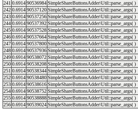
241
0.6914
90536984
SimpleShareButtonsAdder\Util::parse_args( )
242
0.6914
90537120
SimpleShareButtonsAdder\Util::parse_args( )
243
0.6914
90537256
SimpleShareButtonsAdder\Util::parse_args( )
244
0.6914
90537392
SimpleShareButtonsAdder\Util::parse_args( )
245
0.6914
90537528
SimpleShareButtonsAdder\Util::parse_args( )
246
0.6914
90537664
SimpleShareButtonsAdder\Util::parse_args( )
247
0.6914
90537800
SimpleShareButtonsAdder\Util::parse_args( )
248
0.6914
90537936
SimpleShareButtonsAdder\Util::parse_args( )
249
0.6914
90538072
SimpleShareButtonsAdder\Util::parse_args( )
250
0.6914
90538208
SimpleShareButtonsAdder\Util::parse_args( )
251
0.6914
90538344
SimpleShareButtonsAdder\Util::parse_args( )
252
0.6914
90538480
SimpleShareButtonsAdder\Util::parse_args( )
253
0.6914
90538616
SimpleShareButtonsAdder\Util::parse_args( )
254
0.6914
90538752
SimpleShareButtonsAdder\Util::parse_args( )
255
0.6914
90538888
SimpleShareButtonsAdder\Util::parse_args( )
256
0.6914
90539024
SimpleShareButtonsAdder\Util::parse_args( )