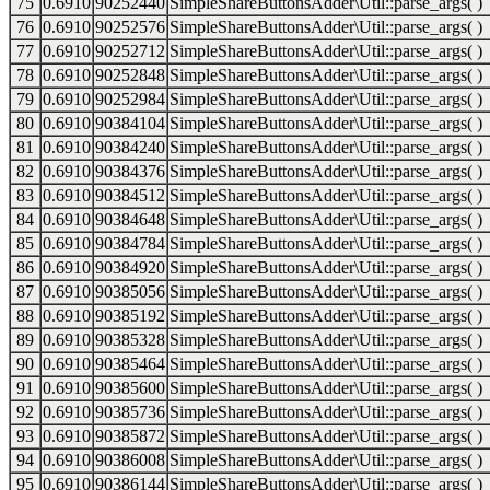
75
0.6910
90252440
SimpleShareButtonsAdder\Util::parse_args( )
76
0.6910
90252576
SimpleShareButtonsAdder\Util::parse_args( )
77
0.6910
90252712
SimpleShareButtonsAdder\Util::parse_args( )
78
0.6910
90252848
SimpleShareButtonsAdder\Util::parse_args( )
79
0.6910
90252984
SimpleShareButtonsAdder\Util::parse_args( )
80
0.6910
90384104
SimpleShareButtonsAdder\Util::parse_args( )
81
0.6910
90384240
SimpleShareButtonsAdder\Util::parse_args( )
82
0.6910
90384376
SimpleShareButtonsAdder\Util::parse_args( )
83
0.6910
90384512
SimpleShareButtonsAdder\Util::parse_args( )
84
0.6910
90384648
SimpleShareButtonsAdder\Util::parse_args( )
85
0.6910
90384784
SimpleShareButtonsAdder\Util::parse_args( )
86
0.6910
90384920
SimpleShareButtonsAdder\Util::parse_args( )
87
0.6910
90385056
SimpleShareButtonsAdder\Util::parse_args( )
88
0.6910
90385192
SimpleShareButtonsAdder\Util::parse_args( )
89
0.6910
90385328
SimpleShareButtonsAdder\Util::parse_args( )
90
0.6910
90385464
SimpleShareButtonsAdder\Util::parse_args( )
91
0.6910
90385600
SimpleShareButtonsAdder\Util::parse_args( )
92
0.6910
90385736
SimpleShareButtonsAdder\Util::parse_args( )
93
0.6910
90385872
SimpleShareButtonsAdder\Util::parse_args( )
94
0.6910
90386008
SimpleShareButtonsAdder\Util::parse_args( )
95
0.6910
90386144
SimpleShareButtonsAdder\Util::parse_args( )