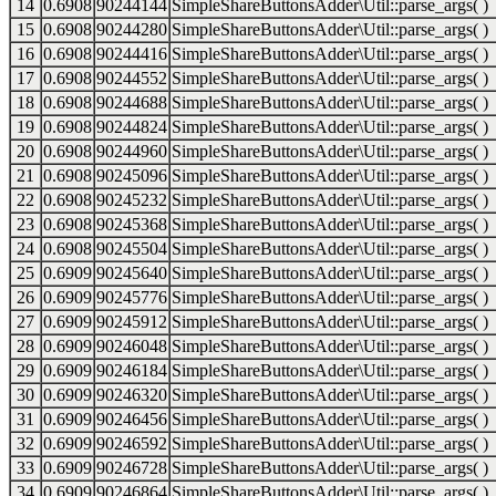
14
0.6908
90244144
SimpleShareButtonsAdder\Util::parse_args( )
15
0.6908
90244280
SimpleShareButtonsAdder\Util::parse_args( )
16
0.6908
90244416
SimpleShareButtonsAdder\Util::parse_args( )
17
0.6908
90244552
SimpleShareButtonsAdder\Util::parse_args( )
18
0.6908
90244688
SimpleShareButtonsAdder\Util::parse_args( )
19
0.6908
90244824
SimpleShareButtonsAdder\Util::parse_args( )
20
0.6908
90244960
SimpleShareButtonsAdder\Util::parse_args( )
21
0.6908
90245096
SimpleShareButtonsAdder\Util::parse_args( )
22
0.6908
90245232
SimpleShareButtonsAdder\Util::parse_args( )
23
0.6908
90245368
SimpleShareButtonsAdder\Util::parse_args( )
24
0.6908
90245504
SimpleShareButtonsAdder\Util::parse_args( )
25
0.6909
90245640
SimpleShareButtonsAdder\Util::parse_args( )
26
0.6909
90245776
SimpleShareButtonsAdder\Util::parse_args( )
27
0.6909
90245912
SimpleShareButtonsAdder\Util::parse_args( )
28
0.6909
90246048
SimpleShareButtonsAdder\Util::parse_args( )
29
0.6909
90246184
SimpleShareButtonsAdder\Util::parse_args( )
30
0.6909
90246320
SimpleShareButtonsAdder\Util::parse_args( )
31
0.6909
90246456
SimpleShareButtonsAdder\Util::parse_args( )
32
0.6909
90246592
SimpleShareButtonsAdder\Util::parse_args( )
33
0.6909
90246728
SimpleShareButtonsAdder\Util::parse_args( )
34
0.6909
90246864
SimpleShareButtonsAdder\Util::parse_args( )