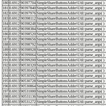
180
0.6912
90397704
SimpleShareButtonsAdder\Util::parse_args( )
181
0.6912
90397840
SimpleShareButtonsAdder\Util::parse_args( )
182
0.6912
90397976
SimpleShareButtonsAdder\Util::parse_args( )
183
0.6912
90398112
SimpleShareButtonsAdder\Util::parse_args( )
184
0.6912
90398248
SimpleShareButtonsAdder\Util::parse_args( )
185
0.6912
90398384
SimpleShareButtonsAdder\Util::parse_args( )
186
0.6912
90398520
SimpleShareButtonsAdder\Util::parse_args( )
187
0.6912
90398656
SimpleShareButtonsAdder\Util::parse_args( )
188
0.6913
90398792
SimpleShareButtonsAdder\Util::parse_args( )
189
0.6913
90398928
SimpleShareButtonsAdder\Util::parse_args( )
190
0.6913
90399064
SimpleShareButtonsAdder\Util::parse_args( )
191
0.6913
90399200
SimpleShareButtonsAdder\Util::parse_args( )
192
0.6913
90530320
SimpleShareButtonsAdder\Util::parse_args( )
193
0.6913
90530456
SimpleShareButtonsAdder\Util::parse_args( )
194
0.6913
90530592
SimpleShareButtonsAdder\Util::parse_args( )
195
0.6913
90530728
SimpleShareButtonsAdder\Util::parse_args( )
196
0.6913
90530864
SimpleShareButtonsAdder\Util::parse_args( )
197
0.6913
90531000
SimpleShareButtonsAdder\Util::parse_args( )
198
0.6913
90531136
SimpleShareButtonsAdder\Util::parse_args( )
199
0.6913
90531272
SimpleShareButtonsAdder\Util::parse_args( )