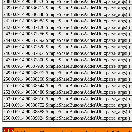
238
0.6914
90536576
SimpleShareButtonsAdder\Util::parse_args( )
239
0.6914
90536712
SimpleShareButtonsAdder\Util::parse_args( )
240
0.6914
90536848
SimpleShareButtonsAdder\Util::parse_args( )
241
0.6914
90536984
SimpleShareButtonsAdder\Util::parse_args( )
242
0.6914
90537120
SimpleShareButtonsAdder\Util::parse_args( )
243
0.6914
90537256
SimpleShareButtonsAdder\Util::parse_args( )
244
0.6914
90537392
SimpleShareButtonsAdder\Util::parse_args( )
245
0.6914
90537528
SimpleShareButtonsAdder\Util::parse_args( )
246
0.6914
90537664
SimpleShareButtonsAdder\Util::parse_args( )
247
0.6914
90537800
SimpleShareButtonsAdder\Util::parse_args( )
248
0.6914
90537936
SimpleShareButtonsAdder\Util::parse_args( )
249
0.6914
90538072
SimpleShareButtonsAdder\Util::parse_args( )
250
0.6914
90538208
SimpleShareButtonsAdder\Util::parse_args( )
251
0.6914
90538344
SimpleShareButtonsAdder\Util::parse_args( )
252
0.6914
90538480
SimpleShareButtonsAdder\Util::parse_args( )
253
0.6914
90538616
SimpleShareButtonsAdder\Util::parse_args( )
254
0.6914
90538752
SimpleShareButtonsAdder\Util::parse_args( )
255
0.6914
90538888
SimpleShareButtonsAdder\Util::parse_args( )
256
0.6914
90539024
SimpleShareButtonsAdder\Util::parse_args( )
( ! )