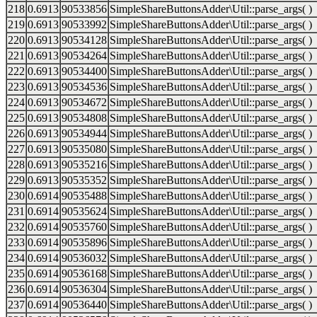
218
0.6913
90533856
SimpleShareButtonsAdder\Util::parse_args( )
219
0.6913
90533992
SimpleShareButtonsAdder\Util::parse_args( )
220
0.6913
90534128
SimpleShareButtonsAdder\Util::parse_args( )
221
0.6913
90534264
SimpleShareButtonsAdder\Util::parse_args( )
222
0.6913
90534400
SimpleShareButtonsAdder\Util::parse_args( )
223
0.6913
90534536
SimpleShareButtonsAdder\Util::parse_args( )
224
0.6913
90534672
SimpleShareButtonsAdder\Util::parse_args( )
225
0.6913
90534808
SimpleShareButtonsAdder\Util::parse_args( )
226
0.6913
90534944
SimpleShareButtonsAdder\Util::parse_args( )
227
0.6913
90535080
SimpleShareButtonsAdder\Util::parse_args( )
228
0.6913
90535216
SimpleShareButtonsAdder\Util::parse_args( )
229
0.6913
90535352
SimpleShareButtonsAdder\Util::parse_args( )
230
0.6914
90535488
SimpleShareButtonsAdder\Util::parse_args( )
231
0.6914
90535624
SimpleShareButtonsAdder\Util::parse_args( )
232
0.6914
90535760
SimpleShareButtonsAdder\Util::parse_args( )
233
0.6914
90535896
SimpleShareButtonsAdder\Util::parse_args( )
234
0.6914
90536032
SimpleShareButtonsAdder\Util::parse_args( )
235
0.6914
90536168
SimpleShareButtonsAdder\Util::parse_args( )
236
0.6914
90536304
SimpleShareButtonsAdder\Util::parse_args( )
237
0.6914
90536440
SimpleShareButtonsAdder\Util::parse_args( )