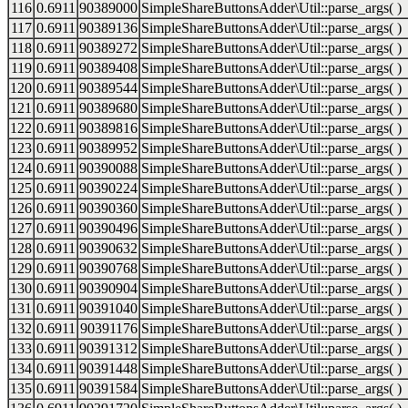
116
0.6911
90389000
SimpleShareButtonsAdder\Util::parse_args( )
117
0.6911
90389136
SimpleShareButtonsAdder\Util::parse_args( )
118
0.6911
90389272
SimpleShareButtonsAdder\Util::parse_args( )
119
0.6911
90389408
SimpleShareButtonsAdder\Util::parse_args( )
120
0.6911
90389544
SimpleShareButtonsAdder\Util::parse_args( )
121
0.6911
90389680
SimpleShareButtonsAdder\Util::parse_args( )
122
0.6911
90389816
SimpleShareButtonsAdder\Util::parse_args( )
123
0.6911
90389952
SimpleShareButtonsAdder\Util::parse_args( )
124
0.6911
90390088
SimpleShareButtonsAdder\Util::parse_args( )
125
0.6911
90390224
SimpleShareButtonsAdder\Util::parse_args( )
126
0.6911
90390360
SimpleShareButtonsAdder\Util::parse_args( )
127
0.6911
90390496
SimpleShareButtonsAdder\Util::parse_args( )
128
0.6911
90390632
SimpleShareButtonsAdder\Util::parse_args( )
129
0.6911
90390768
SimpleShareButtonsAdder\Util::parse_args( )
130
0.6911
90390904
SimpleShareButtonsAdder\Util::parse_args( )
131
0.6911
90391040
SimpleShareButtonsAdder\Util::parse_args( )
132
0.6911
90391176
SimpleShareButtonsAdder\Util::parse_args( )
133
0.6911
90391312
SimpleShareButtonsAdder\Util::parse_args( )
134
0.6911
90391448
SimpleShareButtonsAdder\Util::parse_args( )
135
0.6911
90391584
SimpleShareButtonsAdder\Util::parse_args( )