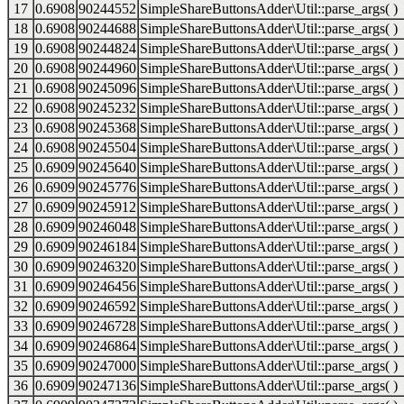
17
0.6908
90244552
SimpleShareButtonsAdder\Util::parse_args( )
18
0.6908
90244688
SimpleShareButtonsAdder\Util::parse_args( )
19
0.6908
90244824
SimpleShareButtonsAdder\Util::parse_args( )
20
0.6908
90244960
SimpleShareButtonsAdder\Util::parse_args( )
21
0.6908
90245096
SimpleShareButtonsAdder\Util::parse_args( )
22
0.6908
90245232
SimpleShareButtonsAdder\Util::parse_args( )
23
0.6908
90245368
SimpleShareButtonsAdder\Util::parse_args( )
24
0.6908
90245504
SimpleShareButtonsAdder\Util::parse_args( )
25
0.6909
90245640
SimpleShareButtonsAdder\Util::parse_args( )
26
0.6909
90245776
SimpleShareButtonsAdder\Util::parse_args( )
27
0.6909
90245912
SimpleShareButtonsAdder\Util::parse_args( )
28
0.6909
90246048
SimpleShareButtonsAdder\Util::parse_args( )
29
0.6909
90246184
SimpleShareButtonsAdder\Util::parse_args( )
30
0.6909
90246320
SimpleShareButtonsAdder\Util::parse_args( )
31
0.6909
90246456
SimpleShareButtonsAdder\Util::parse_args( )
32
0.6909
90246592
SimpleShareButtonsAdder\Util::parse_args( )
33
0.6909
90246728
SimpleShareButtonsAdder\Util::parse_args( )
34
0.6909
90246864
SimpleShareButtonsAdder\Util::parse_args( )
35
0.6909
90247000
SimpleShareButtonsAdder\Util::parse_args( )
36
0.6909
90247136
SimpleShareButtonsAdder\Util::parse_args( )