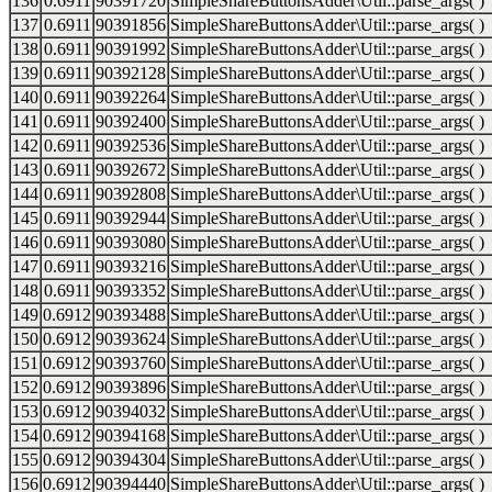
136
0.6911
90391720
SimpleShareButtonsAdder\Util::parse_args( )
137
0.6911
90391856
SimpleShareButtonsAdder\Util::parse_args( )
138
0.6911
90391992
SimpleShareButtonsAdder\Util::parse_args( )
139
0.6911
90392128
SimpleShareButtonsAdder\Util::parse_args( )
140
0.6911
90392264
SimpleShareButtonsAdder\Util::parse_args( )
141
0.6911
90392400
SimpleShareButtonsAdder\Util::parse_args( )
142
0.6911
90392536
SimpleShareButtonsAdder\Util::parse_args( )
143
0.6911
90392672
SimpleShareButtonsAdder\Util::parse_args( )
144
0.6911
90392808
SimpleShareButtonsAdder\Util::parse_args( )
145
0.6911
90392944
SimpleShareButtonsAdder\Util::parse_args( )
146
0.6911
90393080
SimpleShareButtonsAdder\Util::parse_args( )
147
0.6911
90393216
SimpleShareButtonsAdder\Util::parse_args( )
148
0.6911
90393352
SimpleShareButtonsAdder\Util::parse_args( )
149
0.6912
90393488
SimpleShareButtonsAdder\Util::parse_args( )
150
0.6912
90393624
SimpleShareButtonsAdder\Util::parse_args( )
151
0.6912
90393760
SimpleShareButtonsAdder\Util::parse_args( )
152
0.6912
90393896
SimpleShareButtonsAdder\Util::parse_args( )
153
0.6912
90394032
SimpleShareButtonsAdder\Util::parse_args( )
154
0.6912
90394168
SimpleShareButtonsAdder\Util::parse_args( )
155
0.6912
90394304
SimpleShareButtonsAdder\Util::parse_args( )
156
0.6912
90394440
SimpleShareButtonsAdder\Util::parse_args( )