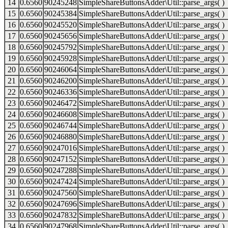
14
0.6560
90245248
SimpleShareButtonsAdder\Util::parse_args( )
15
0.6560
90245384
SimpleShareButtonsAdder\Util::parse_args( )
16
0.6560
90245520
SimpleShareButtonsAdder\Util::parse_args( )
17
0.6560
90245656
SimpleShareButtonsAdder\Util::parse_args( )
18
0.6560
90245792
SimpleShareButtonsAdder\Util::parse_args( )
19
0.6560
90245928
SimpleShareButtonsAdder\Util::parse_args( )
20
0.6560
90246064
SimpleShareButtonsAdder\Util::parse_args( )
21
0.6560
90246200
SimpleShareButtonsAdder\Util::parse_args( )
22
0.6560
90246336
SimpleShareButtonsAdder\Util::parse_args( )
23
0.6560
90246472
SimpleShareButtonsAdder\Util::parse_args( )
24
0.6560
90246608
SimpleShareButtonsAdder\Util::parse_args( )
25
0.6560
90246744
SimpleShareButtonsAdder\Util::parse_args( )
26
0.6560
90246880
SimpleShareButtonsAdder\Util::parse_args( )
27
0.6560
90247016
SimpleShareButtonsAdder\Util::parse_args( )
28
0.6560
90247152
SimpleShareButtonsAdder\Util::parse_args( )
29
0.6560
90247288
SimpleShareButtonsAdder\Util::parse_args( )
30
0.6560
90247424
SimpleShareButtonsAdder\Util::parse_args( )
31
0.6560
90247560
SimpleShareButtonsAdder\Util::parse_args( )
32
0.6560
90247696
SimpleShareButtonsAdder\Util::parse_args( )
33
0.6560
90247832
SimpleShareButtonsAdder\Util::parse_args( )
34
0.6560
90247968
SimpleShareButtonsAdder\Util::parse_args( )