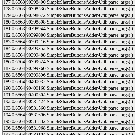
177
0.6563
90398400
SimpleShareButtonsAdder\Util::parse_args( )
178
0.6563
90398536
SimpleShareButtonsAdder\Util::parse_args( )
179
0.6563
90398672
SimpleShareButtonsAdder\Util::parse_args( )
180
0.6563
90398808
SimpleShareButtonsAdder\Util::parse_args( )
181
0.6563
90398944
SimpleShareButtonsAdder\Util::parse_args( )
182
0.6563
90399080
SimpleShareButtonsAdder\Util::parse_args( )
183
0.6564
90399216
SimpleShareButtonsAdder\Util::parse_args( )
184
0.6564
90399352
SimpleShareButtonsAdder\Util::parse_args( )
185
0.6564
90399488
SimpleShareButtonsAdder\Util::parse_args( )
186
0.6564
90399624
SimpleShareButtonsAdder\Util::parse_args( )
187
0.6564
90399760
SimpleShareButtonsAdder\Util::parse_args( )
188
0.6564
90399896
SimpleShareButtonsAdder\Util::parse_args( )
189
0.6564
90400032
SimpleShareButtonsAdder\Util::parse_args( )
190
0.6564
90400168
SimpleShareButtonsAdder\Util::parse_args( )
191
0.6564
90400304
SimpleShareButtonsAdder\Util::parse_args( )
192
0.6564
90531424
SimpleShareButtonsAdder\Util::parse_args( )
193
0.6564
90531560
SimpleShareButtonsAdder\Util::parse_args( )
194
0.6564
90531696
SimpleShareButtonsAdder\Util::parse_args( )
195
0.6564
90531832
SimpleShareButtonsAdder\Util::parse_args( )
196
0.6564
90531968
SimpleShareButtonsAdder\Util::parse_args( )
197
0.6564
90532104
SimpleShareButtonsAdder\Util::parse_args( )