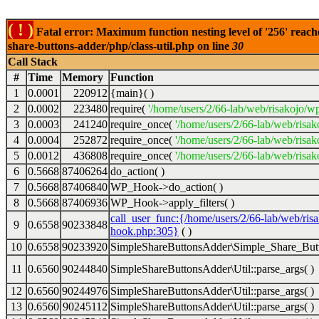
( ! )
Fatal error: Maximum function nesting level of '256' reach
share-buttons-adder/php/class-util.php on line
30
Call Stack
#
Time
Memory
Function
1
0.0001
220912
{main}( )
2
0.0002
223480
require(
'/home/users/2/66-lab/web/risakojo/w
3
0.0003
241240
require_once(
'/home/users/2/66-lab/web/risak
4
0.0004
252872
require_once(
'/home/users/2/66-lab/web/risak
5
0.0012
436808
require_once(
'/home/users/2/66-lab/web/risak
6
0.5668
87406264
do_action( )
7
0.5668
87406840
WP_Hook->do_action( )
8
0.5668
87406936
WP_Hook->apply_filters( )
call_user_func:{/home/users/2/66-lab/web/ris
9
0.6558
90233848
hook.php:305}
( )
10
0.6558
90233920
SimpleShareButtonsAdder\Simple_Share_Butt
11
0.6560
90244840
SimpleShareButtonsAdder\Util::parse_args( )
12
0.6560
90244976
SimpleShareButtonsAdder\Util::parse_args( )
13
0.6560
90245112
SimpleShareButtonsAdder\Util::parse_args( )