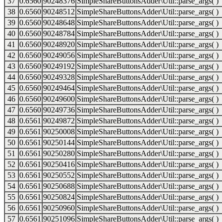
37
0.6560
90248376
SimpleShareButtonsAdder\Util::parse_args( )
38
0.6560
90248512
SimpleShareButtonsAdder\Util::parse_args( )
39
0.6560
90248648
SimpleShareButtonsAdder\Util::parse_args( )
40
0.6560
90248784
SimpleShareButtonsAdder\Util::parse_args( )
41
0.6560
90248920
SimpleShareButtonsAdder\Util::parse_args( )
42
0.6560
90249056
SimpleShareButtonsAdder\Util::parse_args( )
43
0.6560
90249192
SimpleShareButtonsAdder\Util::parse_args( )
44
0.6560
90249328
SimpleShareButtonsAdder\Util::parse_args( )
45
0.6560
90249464
SimpleShareButtonsAdder\Util::parse_args( )
46
0.6560
90249600
SimpleShareButtonsAdder\Util::parse_args( )
47
0.6560
90249736
SimpleShareButtonsAdder\Util::parse_args( )
48
0.6561
90249872
SimpleShareButtonsAdder\Util::parse_args( )
49
0.6561
90250008
SimpleShareButtonsAdder\Util::parse_args( )
50
0.6561
90250144
SimpleShareButtonsAdder\Util::parse_args( )
51
0.6561
90250280
SimpleShareButtonsAdder\Util::parse_args( )
52
0.6561
90250416
SimpleShareButtonsAdder\Util::parse_args( )
53
0.6561
90250552
SimpleShareButtonsAdder\Util::parse_args( )
54
0.6561
90250688
SimpleShareButtonsAdder\Util::parse_args( )
55
0.6561
90250824
SimpleShareButtonsAdder\Util::parse_args( )
56
0.6561
90250960
SimpleShareButtonsAdder\Util::parse_args( )
57
0.6561
90251096
SimpleShareButtonsAdder\Util::parse_args( )