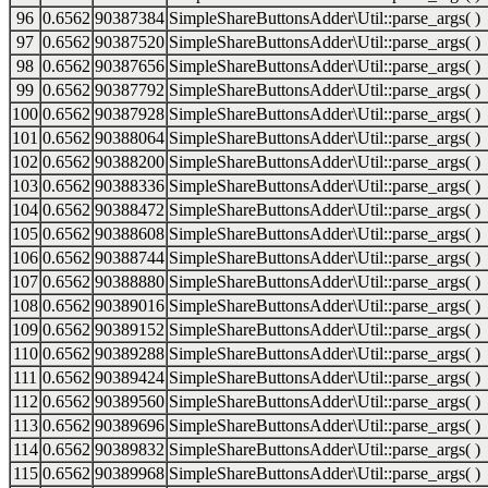
96
0.6562
90387384
SimpleShareButtonsAdder\Util::parse_args( )
97
0.6562
90387520
SimpleShareButtonsAdder\Util::parse_args( )
98
0.6562
90387656
SimpleShareButtonsAdder\Util::parse_args( )
99
0.6562
90387792
SimpleShareButtonsAdder\Util::parse_args( )
100
0.6562
90387928
SimpleShareButtonsAdder\Util::parse_args( )
101
0.6562
90388064
SimpleShareButtonsAdder\Util::parse_args( )
102
0.6562
90388200
SimpleShareButtonsAdder\Util::parse_args( )
103
0.6562
90388336
SimpleShareButtonsAdder\Util::parse_args( )
104
0.6562
90388472
SimpleShareButtonsAdder\Util::parse_args( )
105
0.6562
90388608
SimpleShareButtonsAdder\Util::parse_args( )
106
0.6562
90388744
SimpleShareButtonsAdder\Util::parse_args( )
107
0.6562
90388880
SimpleShareButtonsAdder\Util::parse_args( )
108
0.6562
90389016
SimpleShareButtonsAdder\Util::parse_args( )
109
0.6562
90389152
SimpleShareButtonsAdder\Util::parse_args( )
110
0.6562
90389288
SimpleShareButtonsAdder\Util::parse_args( )
111
0.6562
90389424
SimpleShareButtonsAdder\Util::parse_args( )
112
0.6562
90389560
SimpleShareButtonsAdder\Util::parse_args( )
113
0.6562
90389696
SimpleShareButtonsAdder\Util::parse_args( )
114
0.6562
90389832
SimpleShareButtonsAdder\Util::parse_args( )
115
0.6562
90389968
SimpleShareButtonsAdder\Util::parse_args( )