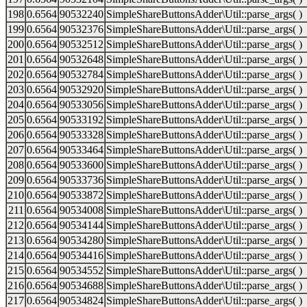
198
0.6564
90532240
SimpleShareButtonsAdder\Util::parse_args( )
199
0.6564
90532376
SimpleShareButtonsAdder\Util::parse_args( )
200
0.6564
90532512
SimpleShareButtonsAdder\Util::parse_args( )
201
0.6564
90532648
SimpleShareButtonsAdder\Util::parse_args( )
202
0.6564
90532784
SimpleShareButtonsAdder\Util::parse_args( )
203
0.6564
90532920
SimpleShareButtonsAdder\Util::parse_args( )
204
0.6564
90533056
SimpleShareButtonsAdder\Util::parse_args( )
205
0.6564
90533192
SimpleShareButtonsAdder\Util::parse_args( )
206
0.6564
90533328
SimpleShareButtonsAdder\Util::parse_args( )
207
0.6564
90533464
SimpleShareButtonsAdder\Util::parse_args( )
208
0.6564
90533600
SimpleShareButtonsAdder\Util::parse_args( )
209
0.6564
90533736
SimpleShareButtonsAdder\Util::parse_args( )
210
0.6564
90533872
SimpleShareButtonsAdder\Util::parse_args( )
211
0.6564
90534008
SimpleShareButtonsAdder\Util::parse_args( )
212
0.6564
90534144
SimpleShareButtonsAdder\Util::parse_args( )
213
0.6564
90534280
SimpleShareButtonsAdder\Util::parse_args( )
214
0.6564
90534416
SimpleShareButtonsAdder\Util::parse_args( )
215
0.6564
90534552
SimpleShareButtonsAdder\Util::parse_args( )
216
0.6564
90534688
SimpleShareButtonsAdder\Util::parse_args( )
217
0.6564
90534824
SimpleShareButtonsAdder\Util::parse_args( )