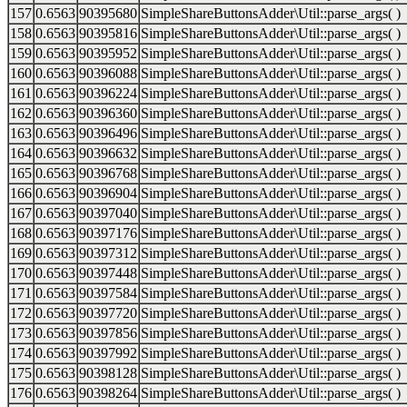
157
0.6563
90395680
SimpleShareButtonsAdder\Util::parse_args( )
158
0.6563
90395816
SimpleShareButtonsAdder\Util::parse_args( )
159
0.6563
90395952
SimpleShareButtonsAdder\Util::parse_args( )
160
0.6563
90396088
SimpleShareButtonsAdder\Util::parse_args( )
161
0.6563
90396224
SimpleShareButtonsAdder\Util::parse_args( )
162
0.6563
90396360
SimpleShareButtonsAdder\Util::parse_args( )
163
0.6563
90396496
SimpleShareButtonsAdder\Util::parse_args( )
164
0.6563
90396632
SimpleShareButtonsAdder\Util::parse_args( )
165
0.6563
90396768
SimpleShareButtonsAdder\Util::parse_args( )
166
0.6563
90396904
SimpleShareButtonsAdder\Util::parse_args( )
167
0.6563
90397040
SimpleShareButtonsAdder\Util::parse_args( )
168
0.6563
90397176
SimpleShareButtonsAdder\Util::parse_args( )
169
0.6563
90397312
SimpleShareButtonsAdder\Util::parse_args( )
170
0.6563
90397448
SimpleShareButtonsAdder\Util::parse_args( )
171
0.6563
90397584
SimpleShareButtonsAdder\Util::parse_args( )
172
0.6563
90397720
SimpleShareButtonsAdder\Util::parse_args( )
173
0.6563
90397856
SimpleShareButtonsAdder\Util::parse_args( )
174
0.6563
90397992
SimpleShareButtonsAdder\Util::parse_args( )
175
0.6563
90398128
SimpleShareButtonsAdder\Util::parse_args( )
176
0.6563
90398264
SimpleShareButtonsAdder\Util::parse_args( )