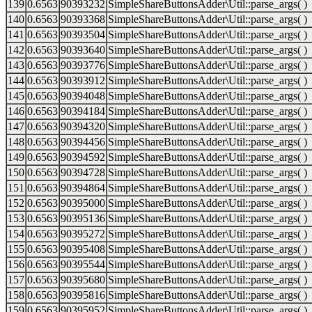
139
0.6563
90393232
SimpleShareButtonsAdder\Util::parse_args( )
140
0.6563
90393368
SimpleShareButtonsAdder\Util::parse_args( )
141
0.6563
90393504
SimpleShareButtonsAdder\Util::parse_args( )
142
0.6563
90393640
SimpleShareButtonsAdder\Util::parse_args( )
143
0.6563
90393776
SimpleShareButtonsAdder\Util::parse_args( )
144
0.6563
90393912
SimpleShareButtonsAdder\Util::parse_args( )
145
0.6563
90394048
SimpleShareButtonsAdder\Util::parse_args( )
146
0.6563
90394184
SimpleShareButtonsAdder\Util::parse_args( )
147
0.6563
90394320
SimpleShareButtonsAdder\Util::parse_args( )
148
0.6563
90394456
SimpleShareButtonsAdder\Util::parse_args( )
149
0.6563
90394592
SimpleShareButtonsAdder\Util::parse_args( )
150
0.6563
90394728
SimpleShareButtonsAdder\Util::parse_args( )
151
0.6563
90394864
SimpleShareButtonsAdder\Util::parse_args( )
152
0.6563
90395000
SimpleShareButtonsAdder\Util::parse_args( )
153
0.6563
90395136
SimpleShareButtonsAdder\Util::parse_args( )
154
0.6563
90395272
SimpleShareButtonsAdder\Util::parse_args( )
155
0.6563
90395408
SimpleShareButtonsAdder\Util::parse_args( )
156
0.6563
90395544
SimpleShareButtonsAdder\Util::parse_args( )
157
0.6563
90395680
SimpleShareButtonsAdder\Util::parse_args( )
158
0.6563
90395816
SimpleShareButtonsAdder\Util::parse_args( )
159
0.6563
90395952
SimpleShareButtonsAdder\Util::parse_args( )