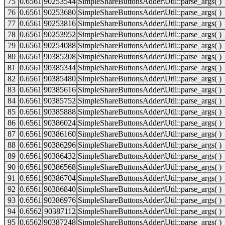
75
0.6561
90253544
SimpleShareButtonsAdder\Util::parse_args( )
76
0.6561
90253680
SimpleShareButtonsAdder\Util::parse_args( )
77
0.6561
90253816
SimpleShareButtonsAdder\Util::parse_args( )
78
0.6561
90253952
SimpleShareButtonsAdder\Util::parse_args( )
79
0.6561
90254088
SimpleShareButtonsAdder\Util::parse_args( )
80
0.6561
90385208
SimpleShareButtonsAdder\Util::parse_args( )
81
0.6561
90385344
SimpleShareButtonsAdder\Util::parse_args( )
82
0.6561
90385480
SimpleShareButtonsAdder\Util::parse_args( )
83
0.6561
90385616
SimpleShareButtonsAdder\Util::parse_args( )
84
0.6561
90385752
SimpleShareButtonsAdder\Util::parse_args( )
85
0.6561
90385888
SimpleShareButtonsAdder\Util::parse_args( )
86
0.6561
90386024
SimpleShareButtonsAdder\Util::parse_args( )
87
0.6561
90386160
SimpleShareButtonsAdder\Util::parse_args( )
88
0.6561
90386296
SimpleShareButtonsAdder\Util::parse_args( )
89
0.6561
90386432
SimpleShareButtonsAdder\Util::parse_args( )
90
0.6561
90386568
SimpleShareButtonsAdder\Util::parse_args( )
91
0.6561
90386704
SimpleShareButtonsAdder\Util::parse_args( )
92
0.6561
90386840
SimpleShareButtonsAdder\Util::parse_args( )
93
0.6561
90386976
SimpleShareButtonsAdder\Util::parse_args( )
94
0.6562
90387112
SimpleShareButtonsAdder\Util::parse_args( )
95
0.6562
90387248
SimpleShareButtonsAdder\Util::parse_args( )