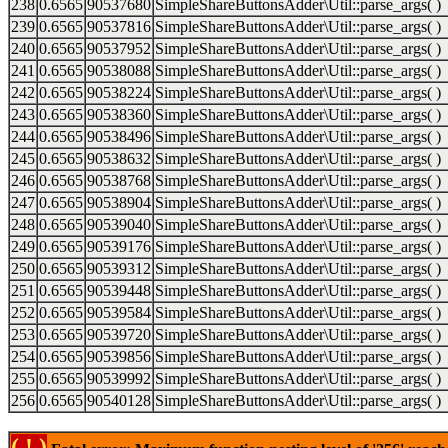
238
0.6565
90537680
SimpleShareButtonsAdder\Util::parse_args( )
239
0.6565
90537816
SimpleShareButtonsAdder\Util::parse_args( )
240
0.6565
90537952
SimpleShareButtonsAdder\Util::parse_args( )
241
0.6565
90538088
SimpleShareButtonsAdder\Util::parse_args( )
242
0.6565
90538224
SimpleShareButtonsAdder\Util::parse_args( )
243
0.6565
90538360
SimpleShareButtonsAdder\Util::parse_args( )
244
0.6565
90538496
SimpleShareButtonsAdder\Util::parse_args( )
245
0.6565
90538632
SimpleShareButtonsAdder\Util::parse_args( )
246
0.6565
90538768
SimpleShareButtonsAdder\Util::parse_args( )
247
0.6565
90538904
SimpleShareButtonsAdder\Util::parse_args( )
248
0.6565
90539040
SimpleShareButtonsAdder\Util::parse_args( )
249
0.6565
90539176
SimpleShareButtonsAdder\Util::parse_args( )
250
0.6565
90539312
SimpleShareButtonsAdder\Util::parse_args( )
251
0.6565
90539448
SimpleShareButtonsAdder\Util::parse_args( )
252
0.6565
90539584
SimpleShareButtonsAdder\Util::parse_args( )
253
0.6565
90539720
SimpleShareButtonsAdder\Util::parse_args( )
254
0.6565
90539856
SimpleShareButtonsAdder\Util::parse_args( )
255
0.6565
90539992
SimpleShareButtonsAdder\Util::parse_args( )
256
0.6565
90540128
SimpleShareButtonsAdder\Util::parse_args( )
( ! )