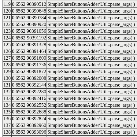
119
0.6562
90390512
SimpleShareButtonsAdder\Util::parse_args( )
120
0.6562
90390648
SimpleShareButtonsAdder\Util::parse_args( )
121
0.6562
90390784
SimpleShareButtonsAdder\Util::parse_args( )
122
0.6562
90390920
SimpleShareButtonsAdder\Util::parse_args( )
123
0.6562
90391056
SimpleShareButtonsAdder\Util::parse_args( )
124
0.6562
90391192
SimpleShareButtonsAdder\Util::parse_args( )
125
0.6562
90391328
SimpleShareButtonsAdder\Util::parse_args( )
126
0.6562
90391464
SimpleShareButtonsAdder\Util::parse_args( )
127
0.6562
90391600
SimpleShareButtonsAdder\Util::parse_args( )
128
0.6562
90391736
SimpleShareButtonsAdder\Util::parse_args( )
129
0.6562
90391872
SimpleShareButtonsAdder\Util::parse_args( )
130
0.6562
90392008
SimpleShareButtonsAdder\Util::parse_args( )
131
0.6562
90392144
SimpleShareButtonsAdder\Util::parse_args( )
132
0.6562
90392280
SimpleShareButtonsAdder\Util::parse_args( )
133
0.6562
90392416
SimpleShareButtonsAdder\Util::parse_args( )
134
0.6562
90392552
SimpleShareButtonsAdder\Util::parse_args( )
135
0.6562
90392688
SimpleShareButtonsAdder\Util::parse_args( )
136
0.6562
90392824
SimpleShareButtonsAdder\Util::parse_args( )
137
0.6563
90392960
SimpleShareButtonsAdder\Util::parse_args( )
138
0.6563
90393096
SimpleShareButtonsAdder\Util::parse_args( )