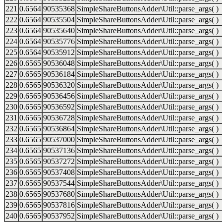
221
0.6564
90535368
SimpleShareButtonsAdder\Util::parse_args( )
222
0.6564
90535504
SimpleShareButtonsAdder\Util::parse_args( )
223
0.6564
90535640
SimpleShareButtonsAdder\Util::parse_args( )
224
0.6564
90535776
SimpleShareButtonsAdder\Util::parse_args( )
225
0.6564
90535912
SimpleShareButtonsAdder\Util::parse_args( )
226
0.6565
90536048
SimpleShareButtonsAdder\Util::parse_args( )
227
0.6565
90536184
SimpleShareButtonsAdder\Util::parse_args( )
228
0.6565
90536320
SimpleShareButtonsAdder\Util::parse_args( )
229
0.6565
90536456
SimpleShareButtonsAdder\Util::parse_args( )
230
0.6565
90536592
SimpleShareButtonsAdder\Util::parse_args( )
231
0.6565
90536728
SimpleShareButtonsAdder\Util::parse_args( )
232
0.6565
90536864
SimpleShareButtonsAdder\Util::parse_args( )
233
0.6565
90537000
SimpleShareButtonsAdder\Util::parse_args( )
234
0.6565
90537136
SimpleShareButtonsAdder\Util::parse_args( )
235
0.6565
90537272
SimpleShareButtonsAdder\Util::parse_args( )
236
0.6565
90537408
SimpleShareButtonsAdder\Util::parse_args( )
237
0.6565
90537544
SimpleShareButtonsAdder\Util::parse_args( )
238
0.6565
90537680
SimpleShareButtonsAdder\Util::parse_args( )
239
0.6565
90537816
SimpleShareButtonsAdder\Util::parse_args( )
240
0.6565
90537952
SimpleShareButtonsAdder\Util::parse_args( )