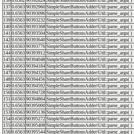
136
0.6562
90392824
SimpleShareButtonsAdder\Util::parse_args( )
137
0.6563
90392960
SimpleShareButtonsAdder\Util::parse_args( )
138
0.6563
90393096
SimpleShareButtonsAdder\Util::parse_args( )
139
0.6563
90393232
SimpleShareButtonsAdder\Util::parse_args( )
140
0.6563
90393368
SimpleShareButtonsAdder\Util::parse_args( )
141
0.6563
90393504
SimpleShareButtonsAdder\Util::parse_args( )
142
0.6563
90393640
SimpleShareButtonsAdder\Util::parse_args( )
143
0.6563
90393776
SimpleShareButtonsAdder\Util::parse_args( )
144
0.6563
90393912
SimpleShareButtonsAdder\Util::parse_args( )
145
0.6563
90394048
SimpleShareButtonsAdder\Util::parse_args( )
146
0.6563
90394184
SimpleShareButtonsAdder\Util::parse_args( )
147
0.6563
90394320
SimpleShareButtonsAdder\Util::parse_args( )
148
0.6563
90394456
SimpleShareButtonsAdder\Util::parse_args( )
149
0.6563
90394592
SimpleShareButtonsAdder\Util::parse_args( )
150
0.6563
90394728
SimpleShareButtonsAdder\Util::parse_args( )
151
0.6563
90394864
SimpleShareButtonsAdder\Util::parse_args( )
152
0.6563
90395000
SimpleShareButtonsAdder\Util::parse_args( )
153
0.6563
90395136
SimpleShareButtonsAdder\Util::parse_args( )
154
0.6563
90395272
SimpleShareButtonsAdder\Util::parse_args( )
155
0.6563
90395408
SimpleShareButtonsAdder\Util::parse_args( )
156
0.6563
90395544
SimpleShareButtonsAdder\Util::parse_args( )