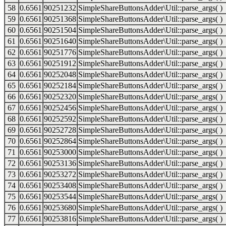
58
0.6561
90251232
SimpleShareButtonsAdder\Util::parse_args( )
59
0.6561
90251368
SimpleShareButtonsAdder\Util::parse_args( )
60
0.6561
90251504
SimpleShareButtonsAdder\Util::parse_args( )
61
0.6561
90251640
SimpleShareButtonsAdder\Util::parse_args( )
62
0.6561
90251776
SimpleShareButtonsAdder\Util::parse_args( )
63
0.6561
90251912
SimpleShareButtonsAdder\Util::parse_args( )
64
0.6561
90252048
SimpleShareButtonsAdder\Util::parse_args( )
65
0.6561
90252184
SimpleShareButtonsAdder\Util::parse_args( )
66
0.6561
90252320
SimpleShareButtonsAdder\Util::parse_args( )
67
0.6561
90252456
SimpleShareButtonsAdder\Util::parse_args( )
68
0.6561
90252592
SimpleShareButtonsAdder\Util::parse_args( )
69
0.6561
90252728
SimpleShareButtonsAdder\Util::parse_args( )
70
0.6561
90252864
SimpleShareButtonsAdder\Util::parse_args( )
71
0.6561
90253000
SimpleShareButtonsAdder\Util::parse_args( )
72
0.6561
90253136
SimpleShareButtonsAdder\Util::parse_args( )
73
0.6561
90253272
SimpleShareButtonsAdder\Util::parse_args( )
74
0.6561
90253408
SimpleShareButtonsAdder\Util::parse_args( )
75
0.6561
90253544
SimpleShareButtonsAdder\Util::parse_args( )
76
0.6561
90253680
SimpleShareButtonsAdder\Util::parse_args( )
77
0.6561
90253816
SimpleShareButtonsAdder\Util::parse_args( )