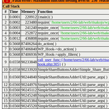
Fatal error: Maximum function nesting level of '256' reac
Call Stack
#
Time
Memory
Function
1
0.0001
220912
{main}( )
2
0.0002
223480
require(
'/home/users/2/66-lab/web/risakojo/w
3
0.0003
241240
require_once(
'/home/users/2/66-lab/web/risak
4
0.0004
252872
require_once(
'/home/users/2/66-lab/web/risak
5
0.0012
436808
require_once(
'/home/users/2/66-lab/web/risak
6
0.5668
87406264
do_action( )
7
0.5668
87406840
WP_Hook->do_action( )
8
0.5668
87406936
WP_Hook->apply_filters( )
call_user_func:{/home/users/2/66-lab/web/ris
9
0.6558
90233848
hook.php:305}
( )
10
0.6558
90233920
SimpleShareButtonsAdder\Simple_Share_Butt
11
0.6560
90244840
SimpleShareButtonsAdder\Util::parse_args( )
12
0.6560
90244976
SimpleShareButtonsAdder\Util::parse_args( )
13
0.6560
90245112
SimpleShareButtonsAdder\Util::parse_args( )
14
0.6560
90245248
SimpleShareButtonsAdder\Util::parse_args( )
15
0.6560
90245384
SimpleShareButtonsAdder\Util::parse_args( )
16
0.6560
90245520
SimpleShareButtonsAdder\Util::parse_args( )