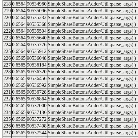
218
0.6564
90534960
SimpleShareButtonsAdder\Util::parse_args( )
219
0.6564
90535096
SimpleShareButtonsAdder\Util::parse_args( )
220
0.6564
90535232
SimpleShareButtonsAdder\Util::parse_args( )
221
0.6564
90535368
SimpleShareButtonsAdder\Util::parse_args( )
222
0.6564
90535504
SimpleShareButtonsAdder\Util::parse_args( )
223
0.6564
90535640
SimpleShareButtonsAdder\Util::parse_args( )
224
0.6564
90535776
SimpleShareButtonsAdder\Util::parse_args( )
225
0.6564
90535912
SimpleShareButtonsAdder\Util::parse_args( )
226
0.6565
90536048
SimpleShareButtonsAdder\Util::parse_args( )
227
0.6565
90536184
SimpleShareButtonsAdder\Util::parse_args( )
228
0.6565
90536320
SimpleShareButtonsAdder\Util::parse_args( )
229
0.6565
90536456
SimpleShareButtonsAdder\Util::parse_args( )
230
0.6565
90536592
SimpleShareButtonsAdder\Util::parse_args( )
231
0.6565
90536728
SimpleShareButtonsAdder\Util::parse_args( )
232
0.6565
90536864
SimpleShareButtonsAdder\Util::parse_args( )
233
0.6565
90537000
SimpleShareButtonsAdder\Util::parse_args( )
234
0.6565
90537136
SimpleShareButtonsAdder\Util::parse_args( )
235
0.6565
90537272
SimpleShareButtonsAdder\Util::parse_args( )
236
0.6565
90537408
SimpleShareButtonsAdder\Util::parse_args( )
237
0.6565
90537544
SimpleShareButtonsAdder\Util::parse_args( )