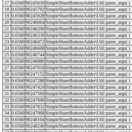
17
0.6560
90245656
SimpleShareButtonsAdder\Util::parse_args( )
18
0.6560
90245792
SimpleShareButtonsAdder\Util::parse_args( )
19
0.6560
90245928
SimpleShareButtonsAdder\Util::parse_args( )
20
0.6560
90246064
SimpleShareButtonsAdder\Util::parse_args( )
21
0.6560
90246200
SimpleShareButtonsAdder\Util::parse_args( )
22
0.6560
90246336
SimpleShareButtonsAdder\Util::parse_args( )
23
0.6560
90246472
SimpleShareButtonsAdder\Util::parse_args( )
24
0.6560
90246608
SimpleShareButtonsAdder\Util::parse_args( )
25
0.6560
90246744
SimpleShareButtonsAdder\Util::parse_args( )
26
0.6560
90246880
SimpleShareButtonsAdder\Util::parse_args( )
27
0.6560
90247016
SimpleShareButtonsAdder\Util::parse_args( )
28
0.6560
90247152
SimpleShareButtonsAdder\Util::parse_args( )
29
0.6560
90247288
SimpleShareButtonsAdder\Util::parse_args( )
30
0.6560
90247424
SimpleShareButtonsAdder\Util::parse_args( )
31
0.6560
90247560
SimpleShareButtonsAdder\Util::parse_args( )
32
0.6560
90247696
SimpleShareButtonsAdder\Util::parse_args( )
33
0.6560
90247832
SimpleShareButtonsAdder\Util::parse_args( )
34
0.6560
90247968
SimpleShareButtonsAdder\Util::parse_args( )
35
0.6560
90248104
SimpleShareButtonsAdder\Util::parse_args( )
36
0.6560
90248240
SimpleShareButtonsAdder\Util::parse_args( )