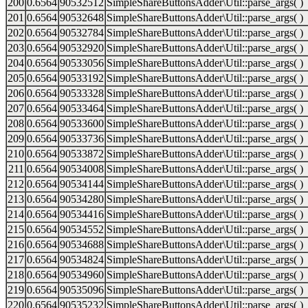
200
0.6564
90532512
SimpleShareButtonsAdder\Util::parse_args( )
201
0.6564
90532648
SimpleShareButtonsAdder\Util::parse_args( )
202
0.6564
90532784
SimpleShareButtonsAdder\Util::parse_args( )
203
0.6564
90532920
SimpleShareButtonsAdder\Util::parse_args( )
204
0.6564
90533056
SimpleShareButtonsAdder\Util::parse_args( )
205
0.6564
90533192
SimpleShareButtonsAdder\Util::parse_args( )
206
0.6564
90533328
SimpleShareButtonsAdder\Util::parse_args( )
207
0.6564
90533464
SimpleShareButtonsAdder\Util::parse_args( )
208
0.6564
90533600
SimpleShareButtonsAdder\Util::parse_args( )
209
0.6564
90533736
SimpleShareButtonsAdder\Util::parse_args( )
210
0.6564
90533872
SimpleShareButtonsAdder\Util::parse_args( )
211
0.6564
90534008
SimpleShareButtonsAdder\Util::parse_args( )
212
0.6564
90534144
SimpleShareButtonsAdder\Util::parse_args( )
213
0.6564
90534280
SimpleShareButtonsAdder\Util::parse_args( )
214
0.6564
90534416
SimpleShareButtonsAdder\Util::parse_args( )
215
0.6564
90534552
SimpleShareButtonsAdder\Util::parse_args( )
216
0.6564
90534688
SimpleShareButtonsAdder\Util::parse_args( )
217
0.6564
90534824
SimpleShareButtonsAdder\Util::parse_args( )
218
0.6564
90534960
SimpleShareButtonsAdder\Util::parse_args( )
219
0.6564
90535096
SimpleShareButtonsAdder\Util::parse_args( )
220
0.6564
90535232
SimpleShareButtonsAdder\Util::parse_args( )