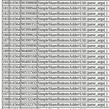
180
0.6563
90398808
SimpleShareButtonsAdder\Util::parse_args( )
181
0.6563
90398944
SimpleShareButtonsAdder\Util::parse_args( )
182
0.6563
90399080
SimpleShareButtonsAdder\Util::parse_args( )
183
0.6564
90399216
SimpleShareButtonsAdder\Util::parse_args( )
184
0.6564
90399352
SimpleShareButtonsAdder\Util::parse_args( )
185
0.6564
90399488
SimpleShareButtonsAdder\Util::parse_args( )
186
0.6564
90399624
SimpleShareButtonsAdder\Util::parse_args( )
187
0.6564
90399760
SimpleShareButtonsAdder\Util::parse_args( )
188
0.6564
90399896
SimpleShareButtonsAdder\Util::parse_args( )
189
0.6564
90400032
SimpleShareButtonsAdder\Util::parse_args( )
190
0.6564
90400168
SimpleShareButtonsAdder\Util::parse_args( )
191
0.6564
90400304
SimpleShareButtonsAdder\Util::parse_args( )
192
0.6564
90531424
SimpleShareButtonsAdder\Util::parse_args( )
193
0.6564
90531560
SimpleShareButtonsAdder\Util::parse_args( )
194
0.6564
90531696
SimpleShareButtonsAdder\Util::parse_args( )
195
0.6564
90531832
SimpleShareButtonsAdder\Util::parse_args( )
196
0.6564
90531968
SimpleShareButtonsAdder\Util::parse_args( )
197
0.6564
90532104
SimpleShareButtonsAdder\Util::parse_args( )
198
0.6564
90532240
SimpleShareButtonsAdder\Util::parse_args( )
199
0.6564
90532376
SimpleShareButtonsAdder\Util::parse_args( )