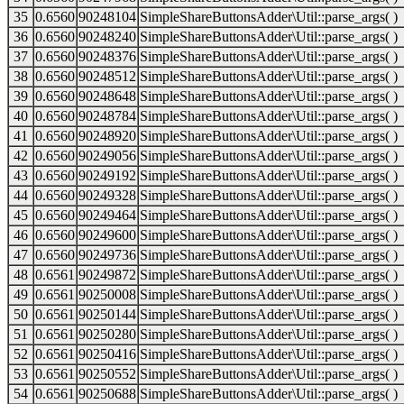
35
0.6560
90248104
SimpleShareButtonsAdder\Util::parse_args( )
36
0.6560
90248240
SimpleShareButtonsAdder\Util::parse_args( )
37
0.6560
90248376
SimpleShareButtonsAdder\Util::parse_args( )
38
0.6560
90248512
SimpleShareButtonsAdder\Util::parse_args( )
39
0.6560
90248648
SimpleShareButtonsAdder\Util::parse_args( )
40
0.6560
90248784
SimpleShareButtonsAdder\Util::parse_args( )
41
0.6560
90248920
SimpleShareButtonsAdder\Util::parse_args( )
42
0.6560
90249056
SimpleShareButtonsAdder\Util::parse_args( )
43
0.6560
90249192
SimpleShareButtonsAdder\Util::parse_args( )
44
0.6560
90249328
SimpleShareButtonsAdder\Util::parse_args( )
45
0.6560
90249464
SimpleShareButtonsAdder\Util::parse_args( )
46
0.6560
90249600
SimpleShareButtonsAdder\Util::parse_args( )
47
0.6560
90249736
SimpleShareButtonsAdder\Util::parse_args( )
48
0.6561
90249872
SimpleShareButtonsAdder\Util::parse_args( )
49
0.6561
90250008
SimpleShareButtonsAdder\Util::parse_args( )
50
0.6561
90250144
SimpleShareButtonsAdder\Util::parse_args( )
51
0.6561
90250280
SimpleShareButtonsAdder\Util::parse_args( )
52
0.6561
90250416
SimpleShareButtonsAdder\Util::parse_args( )
53
0.6561
90250552
SimpleShareButtonsAdder\Util::parse_args( )
54
0.6561
90250688
SimpleShareButtonsAdder\Util::parse_args( )