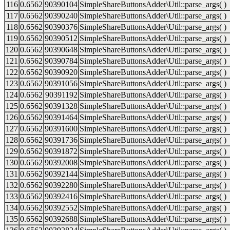
116
0.6562
90390104
SimpleShareButtonsAdder\Util::parse_args( )
117
0.6562
90390240
SimpleShareButtonsAdder\Util::parse_args( )
118
0.6562
90390376
SimpleShareButtonsAdder\Util::parse_args( )
119
0.6562
90390512
SimpleShareButtonsAdder\Util::parse_args( )
120
0.6562
90390648
SimpleShareButtonsAdder\Util::parse_args( )
121
0.6562
90390784
SimpleShareButtonsAdder\Util::parse_args( )
122
0.6562
90390920
SimpleShareButtonsAdder\Util::parse_args( )
123
0.6562
90391056
SimpleShareButtonsAdder\Util::parse_args( )
124
0.6562
90391192
SimpleShareButtonsAdder\Util::parse_args( )
125
0.6562
90391328
SimpleShareButtonsAdder\Util::parse_args( )
126
0.6562
90391464
SimpleShareButtonsAdder\Util::parse_args( )
127
0.6562
90391600
SimpleShareButtonsAdder\Util::parse_args( )
128
0.6562
90391736
SimpleShareButtonsAdder\Util::parse_args( )
129
0.6562
90391872
SimpleShareButtonsAdder\Util::parse_args( )
130
0.6562
90392008
SimpleShareButtonsAdder\Util::parse_args( )
131
0.6562
90392144
SimpleShareButtonsAdder\Util::parse_args( )
132
0.6562
90392280
SimpleShareButtonsAdder\Util::parse_args( )
133
0.6562
90392416
SimpleShareButtonsAdder\Util::parse_args( )
134
0.6562
90392552
SimpleShareButtonsAdder\Util::parse_args( )
135
0.6562
90392688
SimpleShareButtonsAdder\Util::parse_args( )