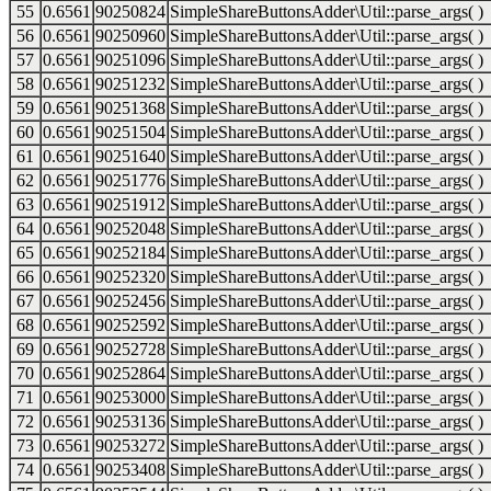
55
0.6561
90250824
SimpleShareButtonsAdder\Util::parse_args( )
56
0.6561
90250960
SimpleShareButtonsAdder\Util::parse_args( )
57
0.6561
90251096
SimpleShareButtonsAdder\Util::parse_args( )
58
0.6561
90251232
SimpleShareButtonsAdder\Util::parse_args( )
59
0.6561
90251368
SimpleShareButtonsAdder\Util::parse_args( )
60
0.6561
90251504
SimpleShareButtonsAdder\Util::parse_args( )
61
0.6561
90251640
SimpleShareButtonsAdder\Util::parse_args( )
62
0.6561
90251776
SimpleShareButtonsAdder\Util::parse_args( )
63
0.6561
90251912
SimpleShareButtonsAdder\Util::parse_args( )
64
0.6561
90252048
SimpleShareButtonsAdder\Util::parse_args( )
65
0.6561
90252184
SimpleShareButtonsAdder\Util::parse_args( )
66
0.6561
90252320
SimpleShareButtonsAdder\Util::parse_args( )
67
0.6561
90252456
SimpleShareButtonsAdder\Util::parse_args( )
68
0.6561
90252592
SimpleShareButtonsAdder\Util::parse_args( )
69
0.6561
90252728
SimpleShareButtonsAdder\Util::parse_args( )
70
0.6561
90252864
SimpleShareButtonsAdder\Util::parse_args( )
71
0.6561
90253000
SimpleShareButtonsAdder\Util::parse_args( )
72
0.6561
90253136
SimpleShareButtonsAdder\Util::parse_args( )
73
0.6561
90253272
SimpleShareButtonsAdder\Util::parse_args( )
74
0.6561
90253408
SimpleShareButtonsAdder\Util::parse_args( )