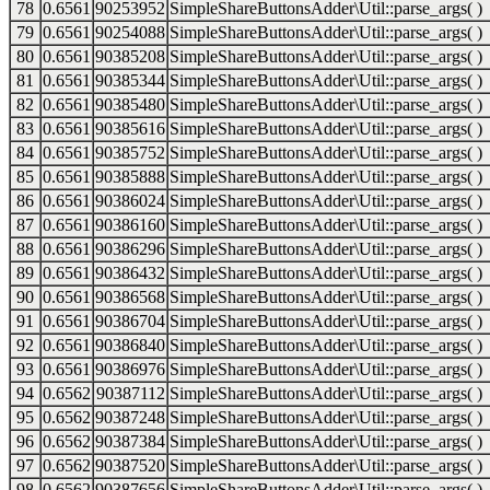
78
0.6561
90253952
SimpleShareButtonsAdder\Util::parse_args( )
79
0.6561
90254088
SimpleShareButtonsAdder\Util::parse_args( )
80
0.6561
90385208
SimpleShareButtonsAdder\Util::parse_args( )
81
0.6561
90385344
SimpleShareButtonsAdder\Util::parse_args( )
82
0.6561
90385480
SimpleShareButtonsAdder\Util::parse_args( )
83
0.6561
90385616
SimpleShareButtonsAdder\Util::parse_args( )
84
0.6561
90385752
SimpleShareButtonsAdder\Util::parse_args( )
85
0.6561
90385888
SimpleShareButtonsAdder\Util::parse_args( )
86
0.6561
90386024
SimpleShareButtonsAdder\Util::parse_args( )
87
0.6561
90386160
SimpleShareButtonsAdder\Util::parse_args( )
88
0.6561
90386296
SimpleShareButtonsAdder\Util::parse_args( )
89
0.6561
90386432
SimpleShareButtonsAdder\Util::parse_args( )
90
0.6561
90386568
SimpleShareButtonsAdder\Util::parse_args( )
91
0.6561
90386704
SimpleShareButtonsAdder\Util::parse_args( )
92
0.6561
90386840
SimpleShareButtonsAdder\Util::parse_args( )
93
0.6561
90386976
SimpleShareButtonsAdder\Util::parse_args( )
94
0.6562
90387112
SimpleShareButtonsAdder\Util::parse_args( )
95
0.6562
90387248
SimpleShareButtonsAdder\Util::parse_args( )
96
0.6562
90387384
SimpleShareButtonsAdder\Util::parse_args( )
97
0.6562
90387520
SimpleShareButtonsAdder\Util::parse_args( )
98
0.6562
90387656
SimpleShareButtonsAdder\Util::parse_args( )