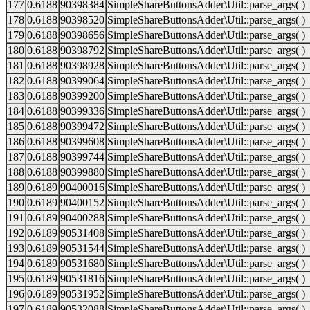
177
0.6188
90398384
SimpleShareButtonsAdder\Util::parse_args( )
178
0.6188
90398520
SimpleShareButtonsAdder\Util::parse_args( )
179
0.6188
90398656
SimpleShareButtonsAdder\Util::parse_args( )
180
0.6188
90398792
SimpleShareButtonsAdder\Util::parse_args( )
181
0.6188
90398928
SimpleShareButtonsAdder\Util::parse_args( )
182
0.6188
90399064
SimpleShareButtonsAdder\Util::parse_args( )
183
0.6188
90399200
SimpleShareButtonsAdder\Util::parse_args( )
184
0.6188
90399336
SimpleShareButtonsAdder\Util::parse_args( )
185
0.6188
90399472
SimpleShareButtonsAdder\Util::parse_args( )
186
0.6188
90399608
SimpleShareButtonsAdder\Util::parse_args( )
187
0.6188
90399744
SimpleShareButtonsAdder\Util::parse_args( )
188
0.6188
90399880
SimpleShareButtonsAdder\Util::parse_args( )
189
0.6189
90400016
SimpleShareButtonsAdder\Util::parse_args( )
190
0.6189
90400152
SimpleShareButtonsAdder\Util::parse_args( )
191
0.6189
90400288
SimpleShareButtonsAdder\Util::parse_args( )
192
0.6189
90531408
SimpleShareButtonsAdder\Util::parse_args( )
193
0.6189
90531544
SimpleShareButtonsAdder\Util::parse_args( )
194
0.6189
90531680
SimpleShareButtonsAdder\Util::parse_args( )
195
0.6189
90531816
SimpleShareButtonsAdder\Util::parse_args( )
196
0.6189
90531952
SimpleShareButtonsAdder\Util::parse_args( )
197
0.6189
90532088
SimpleShareButtonsAdder\Util::parse_args( )