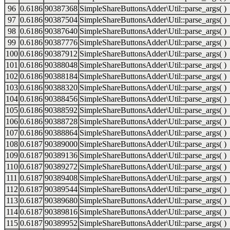
96
0.6186
90387368
SimpleShareButtonsAdder\Util::parse_args( )
97
0.6186
90387504
SimpleShareButtonsAdder\Util::parse_args( )
98
0.6186
90387640
SimpleShareButtonsAdder\Util::parse_args( )
99
0.6186
90387776
SimpleShareButtonsAdder\Util::parse_args( )
100
0.6186
90387912
SimpleShareButtonsAdder\Util::parse_args( )
101
0.6186
90388048
SimpleShareButtonsAdder\Util::parse_args( )
102
0.6186
90388184
SimpleShareButtonsAdder\Util::parse_args( )
103
0.6186
90388320
SimpleShareButtonsAdder\Util::parse_args( )
104
0.6186
90388456
SimpleShareButtonsAdder\Util::parse_args( )
105
0.6186
90388592
SimpleShareButtonsAdder\Util::parse_args( )
106
0.6186
90388728
SimpleShareButtonsAdder\Util::parse_args( )
107
0.6186
90388864
SimpleShareButtonsAdder\Util::parse_args( )
108
0.6187
90389000
SimpleShareButtonsAdder\Util::parse_args( )
109
0.6187
90389136
SimpleShareButtonsAdder\Util::parse_args( )
110
0.6187
90389272
SimpleShareButtonsAdder\Util::parse_args( )
111
0.6187
90389408
SimpleShareButtonsAdder\Util::parse_args( )
112
0.6187
90389544
SimpleShareButtonsAdder\Util::parse_args( )
113
0.6187
90389680
SimpleShareButtonsAdder\Util::parse_args( )
114
0.6187
90389816
SimpleShareButtonsAdder\Util::parse_args( )
115
0.6187
90389952
SimpleShareButtonsAdder\Util::parse_args( )