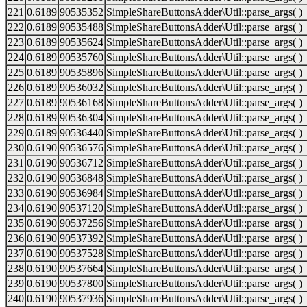
221
0.6189
90535352
SimpleShareButtonsAdder\Util::parse_args( )
222
0.6189
90535488
SimpleShareButtonsAdder\Util::parse_args( )
223
0.6189
90535624
SimpleShareButtonsAdder\Util::parse_args( )
224
0.6189
90535760
SimpleShareButtonsAdder\Util::parse_args( )
225
0.6189
90535896
SimpleShareButtonsAdder\Util::parse_args( )
226
0.6189
90536032
SimpleShareButtonsAdder\Util::parse_args( )
227
0.6189
90536168
SimpleShareButtonsAdder\Util::parse_args( )
228
0.6189
90536304
SimpleShareButtonsAdder\Util::parse_args( )
229
0.6189
90536440
SimpleShareButtonsAdder\Util::parse_args( )
230
0.6190
90536576
SimpleShareButtonsAdder\Util::parse_args( )
231
0.6190
90536712
SimpleShareButtonsAdder\Util::parse_args( )
232
0.6190
90536848
SimpleShareButtonsAdder\Util::parse_args( )
233
0.6190
90536984
SimpleShareButtonsAdder\Util::parse_args( )
234
0.6190
90537120
SimpleShareButtonsAdder\Util::parse_args( )
235
0.6190
90537256
SimpleShareButtonsAdder\Util::parse_args( )
236
0.6190
90537392
SimpleShareButtonsAdder\Util::parse_args( )
237
0.6190
90537528
SimpleShareButtonsAdder\Util::parse_args( )
238
0.6190
90537664
SimpleShareButtonsAdder\Util::parse_args( )
239
0.6190
90537800
SimpleShareButtonsAdder\Util::parse_args( )
240
0.6190
90537936
SimpleShareButtonsAdder\Util::parse_args( )