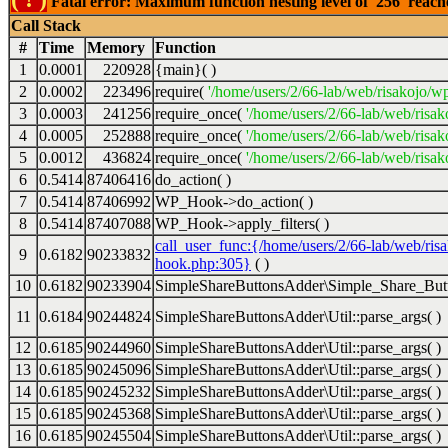
Fatal error: Maximum function nesting level of '256' reac
Call Stack
#
Time
Memory
Function
1
0.0001
220928
{main}( )
2
0.0002
223496
require(
'/home/users/2/66-lab/web/risakojo/w
3
0.0003
241256
require_once(
'/home/users/2/66-lab/web/risak
4
0.0005
252888
require_once(
'/home/users/2/66-lab/web/risak
5
0.0012
436824
require_once(
'/home/users/2/66-lab/web/risak
6
0.5414
87406416
do_action( )
7
0.5414
87406992
WP_Hook->do_action( )
8
0.5414
87407088
WP_Hook->apply_filters( )
call_user_func:{/home/users/2/66-lab/web/ris
9
0.6182
90233832
hook.php:305}
( )
10
0.6182
90233904
SimpleShareButtonsAdder\Simple_Share_Butt
11
0.6184
90244824
SimpleShareButtonsAdder\Util::parse_args( )
12
0.6185
90244960
SimpleShareButtonsAdder\Util::parse_args( )
13
0.6185
90245096
SimpleShareButtonsAdder\Util::parse_args( )
14
0.6185
90245232
SimpleShareButtonsAdder\Util::parse_args( )
15
0.6185
90245368
SimpleShareButtonsAdder\Util::parse_args( )
16
0.6185
90245504
SimpleShareButtonsAdder\Util::parse_args( )