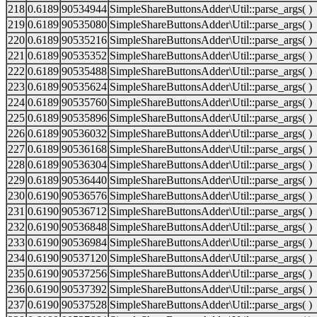
218
0.6189
90534944
SimpleShareButtonsAdder\Util::parse_args( )
219
0.6189
90535080
SimpleShareButtonsAdder\Util::parse_args( )
220
0.6189
90535216
SimpleShareButtonsAdder\Util::parse_args( )
221
0.6189
90535352
SimpleShareButtonsAdder\Util::parse_args( )
222
0.6189
90535488
SimpleShareButtonsAdder\Util::parse_args( )
223
0.6189
90535624
SimpleShareButtonsAdder\Util::parse_args( )
224
0.6189
90535760
SimpleShareButtonsAdder\Util::parse_args( )
225
0.6189
90535896
SimpleShareButtonsAdder\Util::parse_args( )
226
0.6189
90536032
SimpleShareButtonsAdder\Util::parse_args( )
227
0.6189
90536168
SimpleShareButtonsAdder\Util::parse_args( )
228
0.6189
90536304
SimpleShareButtonsAdder\Util::parse_args( )
229
0.6189
90536440
SimpleShareButtonsAdder\Util::parse_args( )
230
0.6190
90536576
SimpleShareButtonsAdder\Util::parse_args( )
231
0.6190
90536712
SimpleShareButtonsAdder\Util::parse_args( )
232
0.6190
90536848
SimpleShareButtonsAdder\Util::parse_args( )
233
0.6190
90536984
SimpleShareButtonsAdder\Util::parse_args( )
234
0.6190
90537120
SimpleShareButtonsAdder\Util::parse_args( )
235
0.6190
90537256
SimpleShareButtonsAdder\Util::parse_args( )
236
0.6190
90537392
SimpleShareButtonsAdder\Util::parse_args( )
237
0.6190
90537528
SimpleShareButtonsAdder\Util::parse_args( )