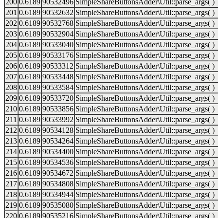
200
0.6189
90532496
SimpleShareButtonsAdder\Util::parse_args( )
201
0.6189
90532632
SimpleShareButtonsAdder\Util::parse_args( )
202
0.6189
90532768
SimpleShareButtonsAdder\Util::parse_args( )
203
0.6189
90532904
SimpleShareButtonsAdder\Util::parse_args( )
204
0.6189
90533040
SimpleShareButtonsAdder\Util::parse_args( )
205
0.6189
90533176
SimpleShareButtonsAdder\Util::parse_args( )
206
0.6189
90533312
SimpleShareButtonsAdder\Util::parse_args( )
207
0.6189
90533448
SimpleShareButtonsAdder\Util::parse_args( )
208
0.6189
90533584
SimpleShareButtonsAdder\Util::parse_args( )
209
0.6189
90533720
SimpleShareButtonsAdder\Util::parse_args( )
210
0.6189
90533856
SimpleShareButtonsAdder\Util::parse_args( )
211
0.6189
90533992
SimpleShareButtonsAdder\Util::parse_args( )
212
0.6189
90534128
SimpleShareButtonsAdder\Util::parse_args( )
213
0.6189
90534264
SimpleShareButtonsAdder\Util::parse_args( )
214
0.6189
90534400
SimpleShareButtonsAdder\Util::parse_args( )
215
0.6189
90534536
SimpleShareButtonsAdder\Util::parse_args( )
216
0.6189
90534672
SimpleShareButtonsAdder\Util::parse_args( )
217
0.6189
90534808
SimpleShareButtonsAdder\Util::parse_args( )
218
0.6189
90534944
SimpleShareButtonsAdder\Util::parse_args( )
219
0.6189
90535080
SimpleShareButtonsAdder\Util::parse_args( )
220
0.6189
90535216
SimpleShareButtonsAdder\Util::parse_args( )