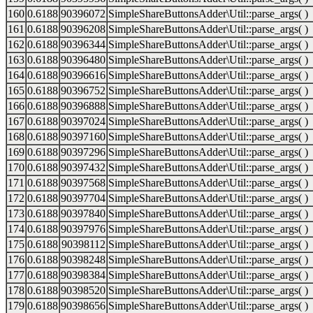
160
0.6188
90396072
SimpleShareButtonsAdder\Util::parse_args( )
161
0.6188
90396208
SimpleShareButtonsAdder\Util::parse_args( )
162
0.6188
90396344
SimpleShareButtonsAdder\Util::parse_args( )
163
0.6188
90396480
SimpleShareButtonsAdder\Util::parse_args( )
164
0.6188
90396616
SimpleShareButtonsAdder\Util::parse_args( )
165
0.6188
90396752
SimpleShareButtonsAdder\Util::parse_args( )
166
0.6188
90396888
SimpleShareButtonsAdder\Util::parse_args( )
167
0.6188
90397024
SimpleShareButtonsAdder\Util::parse_args( )
168
0.6188
90397160
SimpleShareButtonsAdder\Util::parse_args( )
169
0.6188
90397296
SimpleShareButtonsAdder\Util::parse_args( )
170
0.6188
90397432
SimpleShareButtonsAdder\Util::parse_args( )
171
0.6188
90397568
SimpleShareButtonsAdder\Util::parse_args( )
172
0.6188
90397704
SimpleShareButtonsAdder\Util::parse_args( )
173
0.6188
90397840
SimpleShareButtonsAdder\Util::parse_args( )
174
0.6188
90397976
SimpleShareButtonsAdder\Util::parse_args( )
175
0.6188
90398112
SimpleShareButtonsAdder\Util::parse_args( )
176
0.6188
90398248
SimpleShareButtonsAdder\Util::parse_args( )
177
0.6188
90398384
SimpleShareButtonsAdder\Util::parse_args( )
178
0.6188
90398520
SimpleShareButtonsAdder\Util::parse_args( )
179
0.6188
90398656
SimpleShareButtonsAdder\Util::parse_args( )