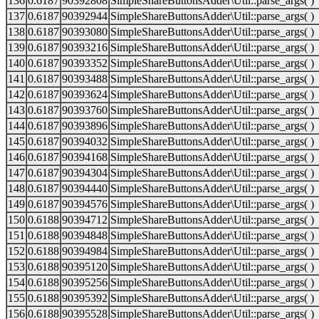
136
0.6187
90392808
SimpleShareButtonsAdder\Util::parse_args( )
137
0.6187
90392944
SimpleShareButtonsAdder\Util::parse_args( )
138
0.6187
90393080
SimpleShareButtonsAdder\Util::parse_args( )
139
0.6187
90393216
SimpleShareButtonsAdder\Util::parse_args( )
140
0.6187
90393352
SimpleShareButtonsAdder\Util::parse_args( )
141
0.6187
90393488
SimpleShareButtonsAdder\Util::parse_args( )
142
0.6187
90393624
SimpleShareButtonsAdder\Util::parse_args( )
143
0.6187
90393760
SimpleShareButtonsAdder\Util::parse_args( )
144
0.6187
90393896
SimpleShareButtonsAdder\Util::parse_args( )
145
0.6187
90394032
SimpleShareButtonsAdder\Util::parse_args( )
146
0.6187
90394168
SimpleShareButtonsAdder\Util::parse_args( )
147
0.6187
90394304
SimpleShareButtonsAdder\Util::parse_args( )
148
0.6187
90394440
SimpleShareButtonsAdder\Util::parse_args( )
149
0.6187
90394576
SimpleShareButtonsAdder\Util::parse_args( )
150
0.6188
90394712
SimpleShareButtonsAdder\Util::parse_args( )
151
0.6188
90394848
SimpleShareButtonsAdder\Util::parse_args( )
152
0.6188
90394984
SimpleShareButtonsAdder\Util::parse_args( )
153
0.6188
90395120
SimpleShareButtonsAdder\Util::parse_args( )
154
0.6188
90395256
SimpleShareButtonsAdder\Util::parse_args( )
155
0.6188
90395392
SimpleShareButtonsAdder\Util::parse_args( )
156
0.6188
90395528
SimpleShareButtonsAdder\Util::parse_args( )