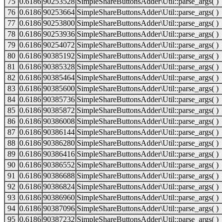
75
0.6186
90253528
SimpleShareButtonsAdder\Util::parse_args( )
76
0.6186
90253664
SimpleShareButtonsAdder\Util::parse_args( )
77
0.6186
90253800
SimpleShareButtonsAdder\Util::parse_args( )
78
0.6186
90253936
SimpleShareButtonsAdder\Util::parse_args( )
79
0.6186
90254072
SimpleShareButtonsAdder\Util::parse_args( )
80
0.6186
90385192
SimpleShareButtonsAdder\Util::parse_args( )
81
0.6186
90385328
SimpleShareButtonsAdder\Util::parse_args( )
82
0.6186
90385464
SimpleShareButtonsAdder\Util::parse_args( )
83
0.6186
90385600
SimpleShareButtonsAdder\Util::parse_args( )
84
0.6186
90385736
SimpleShareButtonsAdder\Util::parse_args( )
85
0.6186
90385872
SimpleShareButtonsAdder\Util::parse_args( )
86
0.6186
90386008
SimpleShareButtonsAdder\Util::parse_args( )
87
0.6186
90386144
SimpleShareButtonsAdder\Util::parse_args( )
88
0.6186
90386280
SimpleShareButtonsAdder\Util::parse_args( )
89
0.6186
90386416
SimpleShareButtonsAdder\Util::parse_args( )
90
0.6186
90386552
SimpleShareButtonsAdder\Util::parse_args( )
91
0.6186
90386688
SimpleShareButtonsAdder\Util::parse_args( )
92
0.6186
90386824
SimpleShareButtonsAdder\Util::parse_args( )
93
0.6186
90386960
SimpleShareButtonsAdder\Util::parse_args( )
94
0.6186
90387096
SimpleShareButtonsAdder\Util::parse_args( )
95
0.6186
90387232
SimpleShareButtonsAdder\Util::parse_args( )