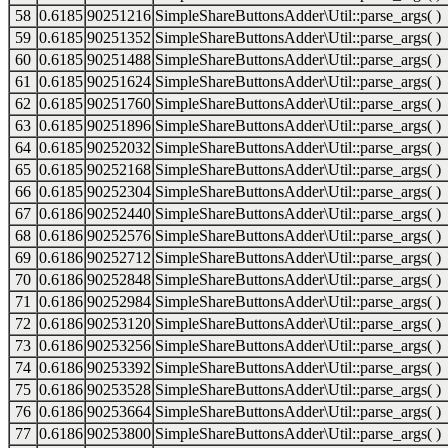
58
0.6185
90251216
SimpleShareButtonsAdder\Util::parse_args( )
59
0.6185
90251352
SimpleShareButtonsAdder\Util::parse_args( )
60
0.6185
90251488
SimpleShareButtonsAdder\Util::parse_args( )
61
0.6185
90251624
SimpleShareButtonsAdder\Util::parse_args( )
62
0.6185
90251760
SimpleShareButtonsAdder\Util::parse_args( )
63
0.6185
90251896
SimpleShareButtonsAdder\Util::parse_args( )
64
0.6185
90252032
SimpleShareButtonsAdder\Util::parse_args( )
65
0.6185
90252168
SimpleShareButtonsAdder\Util::parse_args( )
66
0.6185
90252304
SimpleShareButtonsAdder\Util::parse_args( )
67
0.6186
90252440
SimpleShareButtonsAdder\Util::parse_args( )
68
0.6186
90252576
SimpleShareButtonsAdder\Util::parse_args( )
69
0.6186
90252712
SimpleShareButtonsAdder\Util::parse_args( )
70
0.6186
90252848
SimpleShareButtonsAdder\Util::parse_args( )
71
0.6186
90252984
SimpleShareButtonsAdder\Util::parse_args( )
72
0.6186
90253120
SimpleShareButtonsAdder\Util::parse_args( )
73
0.6186
90253256
SimpleShareButtonsAdder\Util::parse_args( )
74
0.6186
90253392
SimpleShareButtonsAdder\Util::parse_args( )
75
0.6186
90253528
SimpleShareButtonsAdder\Util::parse_args( )
76
0.6186
90253664
SimpleShareButtonsAdder\Util::parse_args( )
77
0.6186
90253800
SimpleShareButtonsAdder\Util::parse_args( )