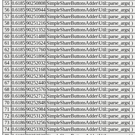
55
0.6185
90250808
SimpleShareButtonsAdder\Util::parse_args( )
56
0.6185
90250944
SimpleShareButtonsAdder\Util::parse_args( )
57
0.6185
90251080
SimpleShareButtonsAdder\Util::parse_args( )
58
0.6185
90251216
SimpleShareButtonsAdder\Util::parse_args( )
59
0.6185
90251352
SimpleShareButtonsAdder\Util::parse_args( )
60
0.6185
90251488
SimpleShareButtonsAdder\Util::parse_args( )
61
0.6185
90251624
SimpleShareButtonsAdder\Util::parse_args( )
62
0.6185
90251760
SimpleShareButtonsAdder\Util::parse_args( )
63
0.6185
90251896
SimpleShareButtonsAdder\Util::parse_args( )
64
0.6185
90252032
SimpleShareButtonsAdder\Util::parse_args( )
65
0.6185
90252168
SimpleShareButtonsAdder\Util::parse_args( )
66
0.6185
90252304
SimpleShareButtonsAdder\Util::parse_args( )
67
0.6186
90252440
SimpleShareButtonsAdder\Util::parse_args( )
68
0.6186
90252576
SimpleShareButtonsAdder\Util::parse_args( )
69
0.6186
90252712
SimpleShareButtonsAdder\Util::parse_args( )
70
0.6186
90252848
SimpleShareButtonsAdder\Util::parse_args( )
71
0.6186
90252984
SimpleShareButtonsAdder\Util::parse_args( )
72
0.6186
90253120
SimpleShareButtonsAdder\Util::parse_args( )
73
0.6186
90253256
SimpleShareButtonsAdder\Util::parse_args( )
74
0.6186
90253392
SimpleShareButtonsAdder\Util::parse_args( )