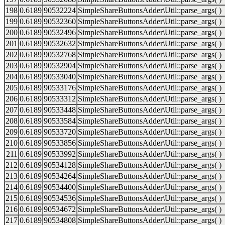
198
0.6189
90532224
SimpleShareButtonsAdder\Util::parse_args( )
199
0.6189
90532360
SimpleShareButtonsAdder\Util::parse_args( )
200
0.6189
90532496
SimpleShareButtonsAdder\Util::parse_args( )
201
0.6189
90532632
SimpleShareButtonsAdder\Util::parse_args( )
202
0.6189
90532768
SimpleShareButtonsAdder\Util::parse_args( )
203
0.6189
90532904
SimpleShareButtonsAdder\Util::parse_args( )
204
0.6189
90533040
SimpleShareButtonsAdder\Util::parse_args( )
205
0.6189
90533176
SimpleShareButtonsAdder\Util::parse_args( )
206
0.6189
90533312
SimpleShareButtonsAdder\Util::parse_args( )
207
0.6189
90533448
SimpleShareButtonsAdder\Util::parse_args( )
208
0.6189
90533584
SimpleShareButtonsAdder\Util::parse_args( )
209
0.6189
90533720
SimpleShareButtonsAdder\Util::parse_args( )
210
0.6189
90533856
SimpleShareButtonsAdder\Util::parse_args( )
211
0.6189
90533992
SimpleShareButtonsAdder\Util::parse_args( )
212
0.6189
90534128
SimpleShareButtonsAdder\Util::parse_args( )
213
0.6189
90534264
SimpleShareButtonsAdder\Util::parse_args( )
214
0.6189
90534400
SimpleShareButtonsAdder\Util::parse_args( )
215
0.6189
90534536
SimpleShareButtonsAdder\Util::parse_args( )
216
0.6189
90534672
SimpleShareButtonsAdder\Util::parse_args( )
217
0.6189
90534808
SimpleShareButtonsAdder\Util::parse_args( )