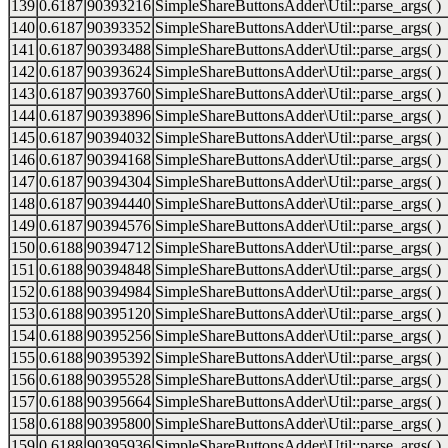
139
0.6187
90393216
SimpleShareButtonsAdder\Util::parse_args( )
140
0.6187
90393352
SimpleShareButtonsAdder\Util::parse_args( )
141
0.6187
90393488
SimpleShareButtonsAdder\Util::parse_args( )
142
0.6187
90393624
SimpleShareButtonsAdder\Util::parse_args( )
143
0.6187
90393760
SimpleShareButtonsAdder\Util::parse_args( )
144
0.6187
90393896
SimpleShareButtonsAdder\Util::parse_args( )
145
0.6187
90394032
SimpleShareButtonsAdder\Util::parse_args( )
146
0.6187
90394168
SimpleShareButtonsAdder\Util::parse_args( )
147
0.6187
90394304
SimpleShareButtonsAdder\Util::parse_args( )
148
0.6187
90394440
SimpleShareButtonsAdder\Util::parse_args( )
149
0.6187
90394576
SimpleShareButtonsAdder\Util::parse_args( )
150
0.6188
90394712
SimpleShareButtonsAdder\Util::parse_args( )
151
0.6188
90394848
SimpleShareButtonsAdder\Util::parse_args( )
152
0.6188
90394984
SimpleShareButtonsAdder\Util::parse_args( )
153
0.6188
90395120
SimpleShareButtonsAdder\Util::parse_args( )
154
0.6188
90395256
SimpleShareButtonsAdder\Util::parse_args( )
155
0.6188
90395392
SimpleShareButtonsAdder\Util::parse_args( )
156
0.6188
90395528
SimpleShareButtonsAdder\Util::parse_args( )
157
0.6188
90395664
SimpleShareButtonsAdder\Util::parse_args( )
158
0.6188
90395800
SimpleShareButtonsAdder\Util::parse_args( )
159
0.6188
90395936
SimpleShareButtonsAdder\Util::parse_args( )