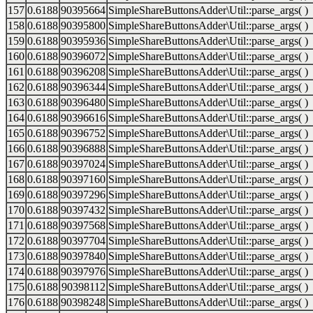
157
0.6188
90395664
SimpleShareButtonsAdder\Util::parse_args( )
158
0.6188
90395800
SimpleShareButtonsAdder\Util::parse_args( )
159
0.6188
90395936
SimpleShareButtonsAdder\Util::parse_args( )
160
0.6188
90396072
SimpleShareButtonsAdder\Util::parse_args( )
161
0.6188
90396208
SimpleShareButtonsAdder\Util::parse_args( )
162
0.6188
90396344
SimpleShareButtonsAdder\Util::parse_args( )
163
0.6188
90396480
SimpleShareButtonsAdder\Util::parse_args( )
164
0.6188
90396616
SimpleShareButtonsAdder\Util::parse_args( )
165
0.6188
90396752
SimpleShareButtonsAdder\Util::parse_args( )
166
0.6188
90396888
SimpleShareButtonsAdder\Util::parse_args( )
167
0.6188
90397024
SimpleShareButtonsAdder\Util::parse_args( )
168
0.6188
90397160
SimpleShareButtonsAdder\Util::parse_args( )
169
0.6188
90397296
SimpleShareButtonsAdder\Util::parse_args( )
170
0.6188
90397432
SimpleShareButtonsAdder\Util::parse_args( )
171
0.6188
90397568
SimpleShareButtonsAdder\Util::parse_args( )
172
0.6188
90397704
SimpleShareButtonsAdder\Util::parse_args( )
173
0.6188
90397840
SimpleShareButtonsAdder\Util::parse_args( )
174
0.6188
90397976
SimpleShareButtonsAdder\Util::parse_args( )
175
0.6188
90398112
SimpleShareButtonsAdder\Util::parse_args( )
176
0.6188
90398248
SimpleShareButtonsAdder\Util::parse_args( )