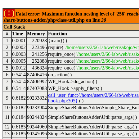
( ! )
Fatal error: Maximum function nesting level of '256' reach
share-buttons-adder/php/class-util.php on line
30
Call Stack
#
Time
Memory
Function
1
0.0001
220928
{main}( )
2
0.0002
223496
require(
'/home/users/2/66-lab/web/risakojo/w
3
0.0003
241256
require_once(
'/home/users/2/66-lab/web/risak
4
0.0005
252888
require_once(
'/home/users/2/66-lab/web/risak
5
0.0012
436824
require_once(
'/home/users/2/66-lab/web/risak
6
0.5414
87406416
do_action( )
7
0.5414
87406992
WP_Hook->do_action( )
8
0.5414
87407088
WP_Hook->apply_filters( )
call_user_func:{/home/users/2/66-lab/web/ris
9
0.6182
90233832
hook.php:305}
( )
10
0.6182
90233904
SimpleShareButtonsAdder\Simple_Share_Butt
11
0.6184
90244824
SimpleShareButtonsAdder\Util::parse_args( )
12
0.6185
90244960
SimpleShareButtonsAdder\Util::parse_args( )
13
0.6185
90245096
SimpleShareButtonsAdder\Util::parse_args( )