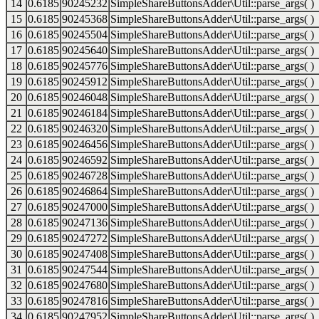
14
0.6185
90245232
SimpleShareButtonsAdder\Util::parse_args( )
15
0.6185
90245368
SimpleShareButtonsAdder\Util::parse_args( )
16
0.6185
90245504
SimpleShareButtonsAdder\Util::parse_args( )
17
0.6185
90245640
SimpleShareButtonsAdder\Util::parse_args( )
18
0.6185
90245776
SimpleShareButtonsAdder\Util::parse_args( )
19
0.6185
90245912
SimpleShareButtonsAdder\Util::parse_args( )
20
0.6185
90246048
SimpleShareButtonsAdder\Util::parse_args( )
21
0.6185
90246184
SimpleShareButtonsAdder\Util::parse_args( )
22
0.6185
90246320
SimpleShareButtonsAdder\Util::parse_args( )
23
0.6185
90246456
SimpleShareButtonsAdder\Util::parse_args( )
24
0.6185
90246592
SimpleShareButtonsAdder\Util::parse_args( )
25
0.6185
90246728
SimpleShareButtonsAdder\Util::parse_args( )
26
0.6185
90246864
SimpleShareButtonsAdder\Util::parse_args( )
27
0.6185
90247000
SimpleShareButtonsAdder\Util::parse_args( )
28
0.6185
90247136
SimpleShareButtonsAdder\Util::parse_args( )
29
0.6185
90247272
SimpleShareButtonsAdder\Util::parse_args( )
30
0.6185
90247408
SimpleShareButtonsAdder\Util::parse_args( )
31
0.6185
90247544
SimpleShareButtonsAdder\Util::parse_args( )
32
0.6185
90247680
SimpleShareButtonsAdder\Util::parse_args( )
33
0.6185
90247816
SimpleShareButtonsAdder\Util::parse_args( )
34
0.6185
90247952
SimpleShareButtonsAdder\Util::parse_args( )