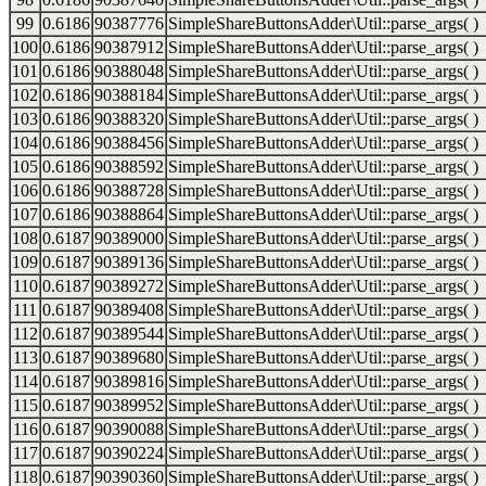
99
0.6186
90387776
SimpleShareButtonsAdder\Util::parse_args( )
100
0.6186
90387912
SimpleShareButtonsAdder\Util::parse_args( )
101
0.6186
90388048
SimpleShareButtonsAdder\Util::parse_args( )
102
0.6186
90388184
SimpleShareButtonsAdder\Util::parse_args( )
103
0.6186
90388320
SimpleShareButtonsAdder\Util::parse_args( )
104
0.6186
90388456
SimpleShareButtonsAdder\Util::parse_args( )
105
0.6186
90388592
SimpleShareButtonsAdder\Util::parse_args( )
106
0.6186
90388728
SimpleShareButtonsAdder\Util::parse_args( )
107
0.6186
90388864
SimpleShareButtonsAdder\Util::parse_args( )
108
0.6187
90389000
SimpleShareButtonsAdder\Util::parse_args( )
109
0.6187
90389136
SimpleShareButtonsAdder\Util::parse_args( )
110
0.6187
90389272
SimpleShareButtonsAdder\Util::parse_args( )
111
0.6187
90389408
SimpleShareButtonsAdder\Util::parse_args( )
112
0.6187
90389544
SimpleShareButtonsAdder\Util::parse_args( )
113
0.6187
90389680
SimpleShareButtonsAdder\Util::parse_args( )
114
0.6187
90389816
SimpleShareButtonsAdder\Util::parse_args( )
115
0.6187
90389952
SimpleShareButtonsAdder\Util::parse_args( )
116
0.6187
90390088
SimpleShareButtonsAdder\Util::parse_args( )
117
0.6187
90390224
SimpleShareButtonsAdder\Util::parse_args( )
118
0.6187
90390360
SimpleShareButtonsAdder\Util::parse_args( )