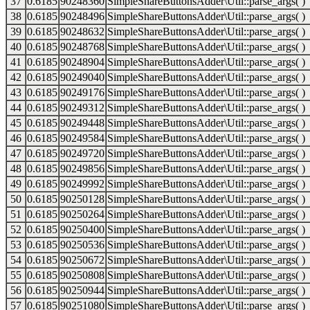
37
0.6185
90248360
SimpleShareButtonsAdder\Util::parse_args( )
38
0.6185
90248496
SimpleShareButtonsAdder\Util::parse_args( )
39
0.6185
90248632
SimpleShareButtonsAdder\Util::parse_args( )
40
0.6185
90248768
SimpleShareButtonsAdder\Util::parse_args( )
41
0.6185
90248904
SimpleShareButtonsAdder\Util::parse_args( )
42
0.6185
90249040
SimpleShareButtonsAdder\Util::parse_args( )
43
0.6185
90249176
SimpleShareButtonsAdder\Util::parse_args( )
44
0.6185
90249312
SimpleShareButtonsAdder\Util::parse_args( )
45
0.6185
90249448
SimpleShareButtonsAdder\Util::parse_args( )
46
0.6185
90249584
SimpleShareButtonsAdder\Util::parse_args( )
47
0.6185
90249720
SimpleShareButtonsAdder\Util::parse_args( )
48
0.6185
90249856
SimpleShareButtonsAdder\Util::parse_args( )
49
0.6185
90249992
SimpleShareButtonsAdder\Util::parse_args( )
50
0.6185
90250128
SimpleShareButtonsAdder\Util::parse_args( )
51
0.6185
90250264
SimpleShareButtonsAdder\Util::parse_args( )
52
0.6185
90250400
SimpleShareButtonsAdder\Util::parse_args( )
53
0.6185
90250536
SimpleShareButtonsAdder\Util::parse_args( )
54
0.6185
90250672
SimpleShareButtonsAdder\Util::parse_args( )
55
0.6185
90250808
SimpleShareButtonsAdder\Util::parse_args( )
56
0.6185
90250944
SimpleShareButtonsAdder\Util::parse_args( )
57
0.6185
90251080
SimpleShareButtonsAdder\Util::parse_args( )