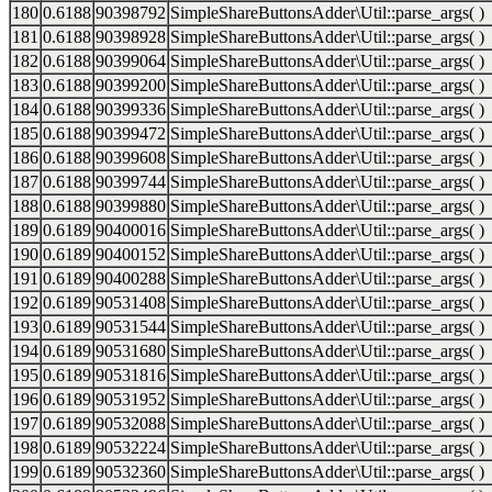
180
0.6188
90398792
SimpleShareButtonsAdder\Util::parse_args( )
181
0.6188
90398928
SimpleShareButtonsAdder\Util::parse_args( )
182
0.6188
90399064
SimpleShareButtonsAdder\Util::parse_args( )
183
0.6188
90399200
SimpleShareButtonsAdder\Util::parse_args( )
184
0.6188
90399336
SimpleShareButtonsAdder\Util::parse_args( )
185
0.6188
90399472
SimpleShareButtonsAdder\Util::parse_args( )
186
0.6188
90399608
SimpleShareButtonsAdder\Util::parse_args( )
187
0.6188
90399744
SimpleShareButtonsAdder\Util::parse_args( )
188
0.6188
90399880
SimpleShareButtonsAdder\Util::parse_args( )
189
0.6189
90400016
SimpleShareButtonsAdder\Util::parse_args( )
190
0.6189
90400152
SimpleShareButtonsAdder\Util::parse_args( )
191
0.6189
90400288
SimpleShareButtonsAdder\Util::parse_args( )
192
0.6189
90531408
SimpleShareButtonsAdder\Util::parse_args( )
193
0.6189
90531544
SimpleShareButtonsAdder\Util::parse_args( )
194
0.6189
90531680
SimpleShareButtonsAdder\Util::parse_args( )
195
0.6189
90531816
SimpleShareButtonsAdder\Util::parse_args( )
196
0.6189
90531952
SimpleShareButtonsAdder\Util::parse_args( )
197
0.6189
90532088
SimpleShareButtonsAdder\Util::parse_args( )
198
0.6189
90532224
SimpleShareButtonsAdder\Util::parse_args( )
199
0.6189
90532360
SimpleShareButtonsAdder\Util::parse_args( )