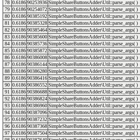
78
0.6186
90253936
SimpleShareButtonsAdder\Util::parse_args( )
79
0.6186
90254072
SimpleShareButtonsAdder\Util::parse_args( )
80
0.6186
90385192
SimpleShareButtonsAdder\Util::parse_args( )
81
0.6186
90385328
SimpleShareButtonsAdder\Util::parse_args( )
82
0.6186
90385464
SimpleShareButtonsAdder\Util::parse_args( )
83
0.6186
90385600
SimpleShareButtonsAdder\Util::parse_args( )
84
0.6186
90385736
SimpleShareButtonsAdder\Util::parse_args( )
85
0.6186
90385872
SimpleShareButtonsAdder\Util::parse_args( )
86
0.6186
90386008
SimpleShareButtonsAdder\Util::parse_args( )
87
0.6186
90386144
SimpleShareButtonsAdder\Util::parse_args( )
88
0.6186
90386280
SimpleShareButtonsAdder\Util::parse_args( )
89
0.6186
90386416
SimpleShareButtonsAdder\Util::parse_args( )
90
0.6186
90386552
SimpleShareButtonsAdder\Util::parse_args( )
91
0.6186
90386688
SimpleShareButtonsAdder\Util::parse_args( )
92
0.6186
90386824
SimpleShareButtonsAdder\Util::parse_args( )
93
0.6186
90386960
SimpleShareButtonsAdder\Util::parse_args( )
94
0.6186
90387096
SimpleShareButtonsAdder\Util::parse_args( )
95
0.6186
90387232
SimpleShareButtonsAdder\Util::parse_args( )
96
0.6186
90387368
SimpleShareButtonsAdder\Util::parse_args( )
97
0.6186
90387504
SimpleShareButtonsAdder\Util::parse_args( )
98
0.6186
90387640
SimpleShareButtonsAdder\Util::parse_args( )