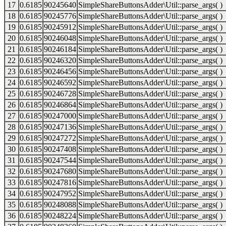
17
0.6185
90245640
SimpleShareButtonsAdder\Util::parse_args( )
18
0.6185
90245776
SimpleShareButtonsAdder\Util::parse_args( )
19
0.6185
90245912
SimpleShareButtonsAdder\Util::parse_args( )
20
0.6185
90246048
SimpleShareButtonsAdder\Util::parse_args( )
21
0.6185
90246184
SimpleShareButtonsAdder\Util::parse_args( )
22
0.6185
90246320
SimpleShareButtonsAdder\Util::parse_args( )
23
0.6185
90246456
SimpleShareButtonsAdder\Util::parse_args( )
24
0.6185
90246592
SimpleShareButtonsAdder\Util::parse_args( )
25
0.6185
90246728
SimpleShareButtonsAdder\Util::parse_args( )
26
0.6185
90246864
SimpleShareButtonsAdder\Util::parse_args( )
27
0.6185
90247000
SimpleShareButtonsAdder\Util::parse_args( )
28
0.6185
90247136
SimpleShareButtonsAdder\Util::parse_args( )
29
0.6185
90247272
SimpleShareButtonsAdder\Util::parse_args( )
30
0.6185
90247408
SimpleShareButtonsAdder\Util::parse_args( )
31
0.6185
90247544
SimpleShareButtonsAdder\Util::parse_args( )
32
0.6185
90247680
SimpleShareButtonsAdder\Util::parse_args( )
33
0.6185
90247816
SimpleShareButtonsAdder\Util::parse_args( )
34
0.6185
90247952
SimpleShareButtonsAdder\Util::parse_args( )
35
0.6185
90248088
SimpleShareButtonsAdder\Util::parse_args( )
36
0.6185
90248224
SimpleShareButtonsAdder\Util::parse_args( )