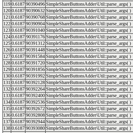
119
0.6187
90390496
SimpleShareButtonsAdder\Util::parse_args( )
120
0.6187
90390632
SimpleShareButtonsAdder\Util::parse_args( )
121
0.6187
90390768
SimpleShareButtonsAdder\Util::parse_args( )
122
0.6187
90390904
SimpleShareButtonsAdder\Util::parse_args( )
123
0.6187
90391040
SimpleShareButtonsAdder\Util::parse_args( )
124
0.6187
90391176
SimpleShareButtonsAdder\Util::parse_args( )
125
0.6187
90391312
SimpleShareButtonsAdder\Util::parse_args( )
126
0.6187
90391448
SimpleShareButtonsAdder\Util::parse_args( )
127
0.6187
90391584
SimpleShareButtonsAdder\Util::parse_args( )
128
0.6187
90391720
SimpleShareButtonsAdder\Util::parse_args( )
129
0.6187
90391856
SimpleShareButtonsAdder\Util::parse_args( )
130
0.6187
90391992
SimpleShareButtonsAdder\Util::parse_args( )
131
0.6187
90392128
SimpleShareButtonsAdder\Util::parse_args( )
132
0.6187
90392264
SimpleShareButtonsAdder\Util::parse_args( )
133
0.6187
90392400
SimpleShareButtonsAdder\Util::parse_args( )
134
0.6187
90392536
SimpleShareButtonsAdder\Util::parse_args( )
135
0.6187
90392672
SimpleShareButtonsAdder\Util::parse_args( )
136
0.6187
90392808
SimpleShareButtonsAdder\Util::parse_args( )
137
0.6187
90392944
SimpleShareButtonsAdder\Util::parse_args( )
138
0.6187
90393080
SimpleShareButtonsAdder\Util::parse_args( )