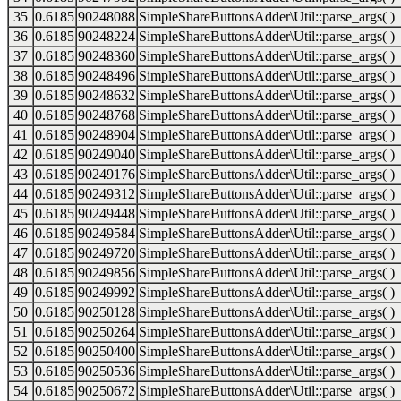
35
0.6185
90248088
SimpleShareButtonsAdder\Util::parse_args( )
36
0.6185
90248224
SimpleShareButtonsAdder\Util::parse_args( )
37
0.6185
90248360
SimpleShareButtonsAdder\Util::parse_args( )
38
0.6185
90248496
SimpleShareButtonsAdder\Util::parse_args( )
39
0.6185
90248632
SimpleShareButtonsAdder\Util::parse_args( )
40
0.6185
90248768
SimpleShareButtonsAdder\Util::parse_args( )
41
0.6185
90248904
SimpleShareButtonsAdder\Util::parse_args( )
42
0.6185
90249040
SimpleShareButtonsAdder\Util::parse_args( )
43
0.6185
90249176
SimpleShareButtonsAdder\Util::parse_args( )
44
0.6185
90249312
SimpleShareButtonsAdder\Util::parse_args( )
45
0.6185
90249448
SimpleShareButtonsAdder\Util::parse_args( )
46
0.6185
90249584
SimpleShareButtonsAdder\Util::parse_args( )
47
0.6185
90249720
SimpleShareButtonsAdder\Util::parse_args( )
48
0.6185
90249856
SimpleShareButtonsAdder\Util::parse_args( )
49
0.6185
90249992
SimpleShareButtonsAdder\Util::parse_args( )
50
0.6185
90250128
SimpleShareButtonsAdder\Util::parse_args( )
51
0.6185
90250264
SimpleShareButtonsAdder\Util::parse_args( )
52
0.6185
90250400
SimpleShareButtonsAdder\Util::parse_args( )
53
0.6185
90250536
SimpleShareButtonsAdder\Util::parse_args( )
54
0.6185
90250672
SimpleShareButtonsAdder\Util::parse_args( )