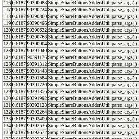
116
0.6187
90390088
SimpleShareButtonsAdder\Util::parse_args( )
117
0.6187
90390224
SimpleShareButtonsAdder\Util::parse_args( )
118
0.6187
90390360
SimpleShareButtonsAdder\Util::parse_args( )
119
0.6187
90390496
SimpleShareButtonsAdder\Util::parse_args( )
120
0.6187
90390632
SimpleShareButtonsAdder\Util::parse_args( )
121
0.6187
90390768
SimpleShareButtonsAdder\Util::parse_args( )
122
0.6187
90390904
SimpleShareButtonsAdder\Util::parse_args( )
123
0.6187
90391040
SimpleShareButtonsAdder\Util::parse_args( )
124
0.6187
90391176
SimpleShareButtonsAdder\Util::parse_args( )
125
0.6187
90391312
SimpleShareButtonsAdder\Util::parse_args( )
126
0.6187
90391448
SimpleShareButtonsAdder\Util::parse_args( )
127
0.6187
90391584
SimpleShareButtonsAdder\Util::parse_args( )
128
0.6187
90391720
SimpleShareButtonsAdder\Util::parse_args( )
129
0.6187
90391856
SimpleShareButtonsAdder\Util::parse_args( )
130
0.6187
90391992
SimpleShareButtonsAdder\Util::parse_args( )
131
0.6187
90392128
SimpleShareButtonsAdder\Util::parse_args( )
132
0.6187
90392264
SimpleShareButtonsAdder\Util::parse_args( )
133
0.6187
90392400
SimpleShareButtonsAdder\Util::parse_args( )
134
0.6187
90392536
SimpleShareButtonsAdder\Util::parse_args( )
135
0.6187
90392672
SimpleShareButtonsAdder\Util::parse_args( )