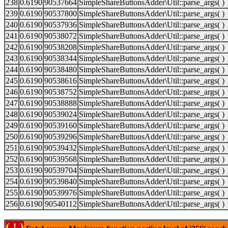
238
0.6190
90537664
SimpleShareButtonsAdder\Util::parse_args( )
239
0.6190
90537800
SimpleShareButtonsAdder\Util::parse_args( )
240
0.6190
90537936
SimpleShareButtonsAdder\Util::parse_args( )
241
0.6190
90538072
SimpleShareButtonsAdder\Util::parse_args( )
242
0.6190
90538208
SimpleShareButtonsAdder\Util::parse_args( )
243
0.6190
90538344
SimpleShareButtonsAdder\Util::parse_args( )
244
0.6190
90538480
SimpleShareButtonsAdder\Util::parse_args( )
245
0.6190
90538616
SimpleShareButtonsAdder\Util::parse_args( )
246
0.6190
90538752
SimpleShareButtonsAdder\Util::parse_args( )
247
0.6190
90538888
SimpleShareButtonsAdder\Util::parse_args( )
248
0.6190
90539024
SimpleShareButtonsAdder\Util::parse_args( )
249
0.6190
90539160
SimpleShareButtonsAdder\Util::parse_args( )
250
0.6190
90539296
SimpleShareButtonsAdder\Util::parse_args( )
251
0.6190
90539432
SimpleShareButtonsAdder\Util::parse_args( )
252
0.6190
90539568
SimpleShareButtonsAdder\Util::parse_args( )
253
0.6190
90539704
SimpleShareButtonsAdder\Util::parse_args( )
254
0.6190
90539840
SimpleShareButtonsAdder\Util::parse_args( )
255
0.6190
90539976
SimpleShareButtonsAdder\Util::parse_args( )
256
0.6190
90540112
SimpleShareButtonsAdder\Util::parse_args( )
( ! )