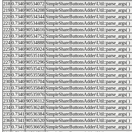
218
0.7340
90534072
SimpleShareButtonsAdder\Util::parse_args( )
219
0.7340
90534208
SimpleShareButtonsAdder\Util::parse_args( )
220
0.7340
90534344
SimpleShareButtonsAdder\Util::parse_args( )
221
0.7340
90534480
SimpleShareButtonsAdder\Util::parse_args( )
222
0.7340
90534616
SimpleShareButtonsAdder\Util::parse_args( )
223
0.7340
90534752
SimpleShareButtonsAdder\Util::parse_args( )
224
0.7340
90534888
SimpleShareButtonsAdder\Util::parse_args( )
225
0.7340
90535024
SimpleShareButtonsAdder\Util::parse_args( )
226
0.7340
90535160
SimpleShareButtonsAdder\Util::parse_args( )
227
0.7340
90535296
SimpleShareButtonsAdder\Util::parse_args( )
228
0.7340
90535432
SimpleShareButtonsAdder\Util::parse_args( )
229
0.7340
90535568
SimpleShareButtonsAdder\Util::parse_args( )
230
0.7340
90535704
SimpleShareButtonsAdder\Util::parse_args( )
231
0.7340
90535840
SimpleShareButtonsAdder\Util::parse_args( )
232
0.7340
90535976
SimpleShareButtonsAdder\Util::parse_args( )
233
0.7340
90536112
SimpleShareButtonsAdder\Util::parse_args( )
234
0.7340
90536248
SimpleShareButtonsAdder\Util::parse_args( )
235
0.7341
90536384
SimpleShareButtonsAdder\Util::parse_args( )
236
0.7341
90536520
SimpleShareButtonsAdder\Util::parse_args( )
237
0.7341
90536656
SimpleShareButtonsAdder\Util::parse_args( )