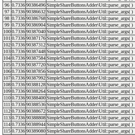
96
0.7336
90386496
SimpleShareButtonsAdder\Util::parse_args( )
97
0.7336
90386632
SimpleShareButtonsAdder\Util::parse_args( )
98
0.7336
90386768
SimpleShareButtonsAdder\Util::parse_args( )
99
0.7336
90386904
SimpleShareButtonsAdder\Util::parse_args( )
100
0.7336
90387040
SimpleShareButtonsAdder\Util::parse_args( )
101
0.7336
90387176
SimpleShareButtonsAdder\Util::parse_args( )
102
0.7336
90387312
SimpleShareButtonsAdder\Util::parse_args( )
103
0.7336
90387448
SimpleShareButtonsAdder\Util::parse_args( )
104
0.7336
90387584
SimpleShareButtonsAdder\Util::parse_args( )
105
0.7336
90387720
SimpleShareButtonsAdder\Util::parse_args( )
106
0.7336
90387856
SimpleShareButtonsAdder\Util::parse_args( )
107
0.7336
90387992
SimpleShareButtonsAdder\Util::parse_args( )
108
0.7336
90388128
SimpleShareButtonsAdder\Util::parse_args( )
109
0.7336
90388264
SimpleShareButtonsAdder\Util::parse_args( )
110
0.7336
90388400
SimpleShareButtonsAdder\Util::parse_args( )
111
0.7336
90388536
SimpleShareButtonsAdder\Util::parse_args( )
112
0.7336
90388672
SimpleShareButtonsAdder\Util::parse_args( )
113
0.7336
90388808
SimpleShareButtonsAdder\Util::parse_args( )
114
0.7336
90388944
SimpleShareButtonsAdder\Util::parse_args( )
115
0.7336
90389080
SimpleShareButtonsAdder\Util::parse_args( )