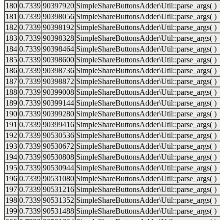
180
0.7339
90397920
SimpleShareButtonsAdder\Util::parse_args( )
181
0.7339
90398056
SimpleShareButtonsAdder\Util::parse_args( )
182
0.7339
90398192
SimpleShareButtonsAdder\Util::parse_args( )
183
0.7339
90398328
SimpleShareButtonsAdder\Util::parse_args( )
184
0.7339
90398464
SimpleShareButtonsAdder\Util::parse_args( )
185
0.7339
90398600
SimpleShareButtonsAdder\Util::parse_args( )
186
0.7339
90398736
SimpleShareButtonsAdder\Util::parse_args( )
187
0.7339
90398872
SimpleShareButtonsAdder\Util::parse_args( )
188
0.7339
90399008
SimpleShareButtonsAdder\Util::parse_args( )
189
0.7339
90399144
SimpleShareButtonsAdder\Util::parse_args( )
190
0.7339
90399280
SimpleShareButtonsAdder\Util::parse_args( )
191
0.7339
90399416
SimpleShareButtonsAdder\Util::parse_args( )
192
0.7339
90530536
SimpleShareButtonsAdder\Util::parse_args( )
193
0.7339
90530672
SimpleShareButtonsAdder\Util::parse_args( )
194
0.7339
90530808
SimpleShareButtonsAdder\Util::parse_args( )
195
0.7339
90530944
SimpleShareButtonsAdder\Util::parse_args( )
196
0.7339
90531080
SimpleShareButtonsAdder\Util::parse_args( )
197
0.7339
90531216
SimpleShareButtonsAdder\Util::parse_args( )
198
0.7339
90531352
SimpleShareButtonsAdder\Util::parse_args( )
199
0.7339
90531488
SimpleShareButtonsAdder\Util::parse_args( )