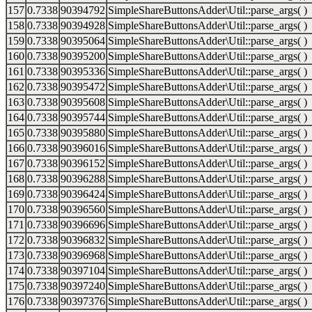
157
0.7338
90394792
SimpleShareButtonsAdder\Util::parse_args( )
158
0.7338
90394928
SimpleShareButtonsAdder\Util::parse_args( )
159
0.7338
90395064
SimpleShareButtonsAdder\Util::parse_args( )
160
0.7338
90395200
SimpleShareButtonsAdder\Util::parse_args( )
161
0.7338
90395336
SimpleShareButtonsAdder\Util::parse_args( )
162
0.7338
90395472
SimpleShareButtonsAdder\Util::parse_args( )
163
0.7338
90395608
SimpleShareButtonsAdder\Util::parse_args( )
164
0.7338
90395744
SimpleShareButtonsAdder\Util::parse_args( )
165
0.7338
90395880
SimpleShareButtonsAdder\Util::parse_args( )
166
0.7338
90396016
SimpleShareButtonsAdder\Util::parse_args( )
167
0.7338
90396152
SimpleShareButtonsAdder\Util::parse_args( )
168
0.7338
90396288
SimpleShareButtonsAdder\Util::parse_args( )
169
0.7338
90396424
SimpleShareButtonsAdder\Util::parse_args( )
170
0.7338
90396560
SimpleShareButtonsAdder\Util::parse_args( )
171
0.7338
90396696
SimpleShareButtonsAdder\Util::parse_args( )
172
0.7338
90396832
SimpleShareButtonsAdder\Util::parse_args( )
173
0.7338
90396968
SimpleShareButtonsAdder\Util::parse_args( )
174
0.7338
90397104
SimpleShareButtonsAdder\Util::parse_args( )
175
0.7338
90397240
SimpleShareButtonsAdder\Util::parse_args( )
176
0.7338
90397376
SimpleShareButtonsAdder\Util::parse_args( )