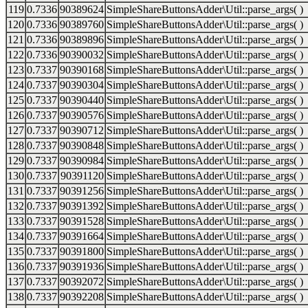
119
0.7336
90389624
SimpleShareButtonsAdder\Util::parse_args( )
120
0.7336
90389760
SimpleShareButtonsAdder\Util::parse_args( )
121
0.7336
90389896
SimpleShareButtonsAdder\Util::parse_args( )
122
0.7336
90390032
SimpleShareButtonsAdder\Util::parse_args( )
123
0.7337
90390168
SimpleShareButtonsAdder\Util::parse_args( )
124
0.7337
90390304
SimpleShareButtonsAdder\Util::parse_args( )
125
0.7337
90390440
SimpleShareButtonsAdder\Util::parse_args( )
126
0.7337
90390576
SimpleShareButtonsAdder\Util::parse_args( )
127
0.7337
90390712
SimpleShareButtonsAdder\Util::parse_args( )
128
0.7337
90390848
SimpleShareButtonsAdder\Util::parse_args( )
129
0.7337
90390984
SimpleShareButtonsAdder\Util::parse_args( )
130
0.7337
90391120
SimpleShareButtonsAdder\Util::parse_args( )
131
0.7337
90391256
SimpleShareButtonsAdder\Util::parse_args( )
132
0.7337
90391392
SimpleShareButtonsAdder\Util::parse_args( )
133
0.7337
90391528
SimpleShareButtonsAdder\Util::parse_args( )
134
0.7337
90391664
SimpleShareButtonsAdder\Util::parse_args( )
135
0.7337
90391800
SimpleShareButtonsAdder\Util::parse_args( )
136
0.7337
90391936
SimpleShareButtonsAdder\Util::parse_args( )
137
0.7337
90392072
SimpleShareButtonsAdder\Util::parse_args( )
138
0.7337
90392208
SimpleShareButtonsAdder\Util::parse_args( )