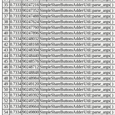
35
0.7333
90247216
SimpleShareButtonsAdder\Util::parse_args( )
36
0.7333
90247352
SimpleShareButtonsAdder\Util::parse_args( )
37
0.7333
90247488
SimpleShareButtonsAdder\Util::parse_args( )
38
0.7333
90247624
SimpleShareButtonsAdder\Util::parse_args( )
39
0.7333
90247760
SimpleShareButtonsAdder\Util::parse_args( )
40
0.7333
90247896
SimpleShareButtonsAdder\Util::parse_args( )
41
0.7334
90248032
SimpleShareButtonsAdder\Util::parse_args( )
42
0.7334
90248168
SimpleShareButtonsAdder\Util::parse_args( )
43
0.7334
90248304
SimpleShareButtonsAdder\Util::parse_args( )
44
0.7334
90248440
SimpleShareButtonsAdder\Util::parse_args( )
45
0.7334
90248576
SimpleShareButtonsAdder\Util::parse_args( )
46
0.7334
90248712
SimpleShareButtonsAdder\Util::parse_args( )
47
0.7334
90248848
SimpleShareButtonsAdder\Util::parse_args( )
48
0.7334
90248984
SimpleShareButtonsAdder\Util::parse_args( )
49
0.7334
90249120
SimpleShareButtonsAdder\Util::parse_args( )
50
0.7334
90249256
SimpleShareButtonsAdder\Util::parse_args( )
51
0.7334
90249392
SimpleShareButtonsAdder\Util::parse_args( )
52
0.7334
90249528
SimpleShareButtonsAdder\Util::parse_args( )
53
0.7334
90249664
SimpleShareButtonsAdder\Util::parse_args( )
54
0.7334
90249800
SimpleShareButtonsAdder\Util::parse_args( )