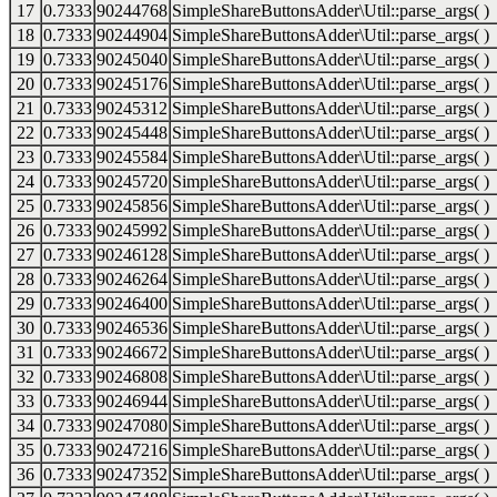
17
0.7333
90244768
SimpleShareButtonsAdder\Util::parse_args( )
18
0.7333
90244904
SimpleShareButtonsAdder\Util::parse_args( )
19
0.7333
90245040
SimpleShareButtonsAdder\Util::parse_args( )
20
0.7333
90245176
SimpleShareButtonsAdder\Util::parse_args( )
21
0.7333
90245312
SimpleShareButtonsAdder\Util::parse_args( )
22
0.7333
90245448
SimpleShareButtonsAdder\Util::parse_args( )
23
0.7333
90245584
SimpleShareButtonsAdder\Util::parse_args( )
24
0.7333
90245720
SimpleShareButtonsAdder\Util::parse_args( )
25
0.7333
90245856
SimpleShareButtonsAdder\Util::parse_args( )
26
0.7333
90245992
SimpleShareButtonsAdder\Util::parse_args( )
27
0.7333
90246128
SimpleShareButtonsAdder\Util::parse_args( )
28
0.7333
90246264
SimpleShareButtonsAdder\Util::parse_args( )
29
0.7333
90246400
SimpleShareButtonsAdder\Util::parse_args( )
30
0.7333
90246536
SimpleShareButtonsAdder\Util::parse_args( )
31
0.7333
90246672
SimpleShareButtonsAdder\Util::parse_args( )
32
0.7333
90246808
SimpleShareButtonsAdder\Util::parse_args( )
33
0.7333
90246944
SimpleShareButtonsAdder\Util::parse_args( )
34
0.7333
90247080
SimpleShareButtonsAdder\Util::parse_args( )
35
0.7333
90247216
SimpleShareButtonsAdder\Util::parse_args( )
36
0.7333
90247352
SimpleShareButtonsAdder\Util::parse_args( )