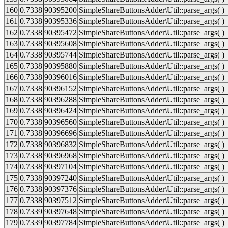
160
0.7338
90395200
SimpleShareButtonsAdder\Util::parse_args( )
161
0.7338
90395336
SimpleShareButtonsAdder\Util::parse_args( )
162
0.7338
90395472
SimpleShareButtonsAdder\Util::parse_args( )
163
0.7338
90395608
SimpleShareButtonsAdder\Util::parse_args( )
164
0.7338
90395744
SimpleShareButtonsAdder\Util::parse_args( )
165
0.7338
90395880
SimpleShareButtonsAdder\Util::parse_args( )
166
0.7338
90396016
SimpleShareButtonsAdder\Util::parse_args( )
167
0.7338
90396152
SimpleShareButtonsAdder\Util::parse_args( )
168
0.7338
90396288
SimpleShareButtonsAdder\Util::parse_args( )
169
0.7338
90396424
SimpleShareButtonsAdder\Util::parse_args( )
170
0.7338
90396560
SimpleShareButtonsAdder\Util::parse_args( )
171
0.7338
90396696
SimpleShareButtonsAdder\Util::parse_args( )
172
0.7338
90396832
SimpleShareButtonsAdder\Util::parse_args( )
173
0.7338
90396968
SimpleShareButtonsAdder\Util::parse_args( )
174
0.7338
90397104
SimpleShareButtonsAdder\Util::parse_args( )
175
0.7338
90397240
SimpleShareButtonsAdder\Util::parse_args( )
176
0.7338
90397376
SimpleShareButtonsAdder\Util::parse_args( )
177
0.7338
90397512
SimpleShareButtonsAdder\Util::parse_args( )
178
0.7339
90397648
SimpleShareButtonsAdder\Util::parse_args( )
179
0.7339
90397784
SimpleShareButtonsAdder\Util::parse_args( )