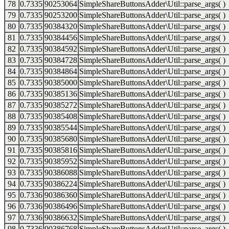
78
0.7335
90253064
SimpleShareButtonsAdder\Util::parse_args( )
79
0.7335
90253200
SimpleShareButtonsAdder\Util::parse_args( )
80
0.7335
90384320
SimpleShareButtonsAdder\Util::parse_args( )
81
0.7335
90384456
SimpleShareButtonsAdder\Util::parse_args( )
82
0.7335
90384592
SimpleShareButtonsAdder\Util::parse_args( )
83
0.7335
90384728
SimpleShareButtonsAdder\Util::parse_args( )
84
0.7335
90384864
SimpleShareButtonsAdder\Util::parse_args( )
85
0.7335
90385000
SimpleShareButtonsAdder\Util::parse_args( )
86
0.7335
90385136
SimpleShareButtonsAdder\Util::parse_args( )
87
0.7335
90385272
SimpleShareButtonsAdder\Util::parse_args( )
88
0.7335
90385408
SimpleShareButtonsAdder\Util::parse_args( )
89
0.7335
90385544
SimpleShareButtonsAdder\Util::parse_args( )
90
0.7335
90385680
SimpleShareButtonsAdder\Util::parse_args( )
91
0.7335
90385816
SimpleShareButtonsAdder\Util::parse_args( )
92
0.7335
90385952
SimpleShareButtonsAdder\Util::parse_args( )
93
0.7335
90386088
SimpleShareButtonsAdder\Util::parse_args( )
94
0.7335
90386224
SimpleShareButtonsAdder\Util::parse_args( )
95
0.7336
90386360
SimpleShareButtonsAdder\Util::parse_args( )
96
0.7336
90386496
SimpleShareButtonsAdder\Util::parse_args( )
97
0.7336
90386632
SimpleShareButtonsAdder\Util::parse_args( )
98
0.7336
90386768
SimpleShareButtonsAdder\Util::parse_args( )