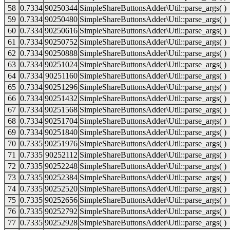
58
0.7334
90250344
SimpleShareButtonsAdder\Util::parse_args( )
59
0.7334
90250480
SimpleShareButtonsAdder\Util::parse_args( )
60
0.7334
90250616
SimpleShareButtonsAdder\Util::parse_args( )
61
0.7334
90250752
SimpleShareButtonsAdder\Util::parse_args( )
62
0.7334
90250888
SimpleShareButtonsAdder\Util::parse_args( )
63
0.7334
90251024
SimpleShareButtonsAdder\Util::parse_args( )
64
0.7334
90251160
SimpleShareButtonsAdder\Util::parse_args( )
65
0.7334
90251296
SimpleShareButtonsAdder\Util::parse_args( )
66
0.7334
90251432
SimpleShareButtonsAdder\Util::parse_args( )
67
0.7334
90251568
SimpleShareButtonsAdder\Util::parse_args( )
68
0.7334
90251704
SimpleShareButtonsAdder\Util::parse_args( )
69
0.7334
90251840
SimpleShareButtonsAdder\Util::parse_args( )
70
0.7335
90251976
SimpleShareButtonsAdder\Util::parse_args( )
71
0.7335
90252112
SimpleShareButtonsAdder\Util::parse_args( )
72
0.7335
90252248
SimpleShareButtonsAdder\Util::parse_args( )
73
0.7335
90252384
SimpleShareButtonsAdder\Util::parse_args( )
74
0.7335
90252520
SimpleShareButtonsAdder\Util::parse_args( )
75
0.7335
90252656
SimpleShareButtonsAdder\Util::parse_args( )
76
0.7335
90252792
SimpleShareButtonsAdder\Util::parse_args( )
77
0.7335
90252928
SimpleShareButtonsAdder\Util::parse_args( )