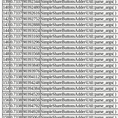
139
0.7337
90392344
SimpleShareButtonsAdder\Util::parse_args( )
140
0.7337
90392480
SimpleShareButtonsAdder\Util::parse_args( )
141
0.7337
90392616
SimpleShareButtonsAdder\Util::parse_args( )
142
0.7337
90392752
SimpleShareButtonsAdder\Util::parse_args( )
143
0.7337
90392888
SimpleShareButtonsAdder\Util::parse_args( )
144
0.7337
90393024
SimpleShareButtonsAdder\Util::parse_args( )
145
0.7337
90393160
SimpleShareButtonsAdder\Util::parse_args( )
146
0.7337
90393296
SimpleShareButtonsAdder\Util::parse_args( )
147
0.7337
90393432
SimpleShareButtonsAdder\Util::parse_args( )
148
0.7337
90393568
SimpleShareButtonsAdder\Util::parse_args( )
149
0.7337
90393704
SimpleShareButtonsAdder\Util::parse_args( )
150
0.7338
90393840
SimpleShareButtonsAdder\Util::parse_args( )
151
0.7338
90393976
SimpleShareButtonsAdder\Util::parse_args( )
152
0.7338
90394112
SimpleShareButtonsAdder\Util::parse_args( )
153
0.7338
90394248
SimpleShareButtonsAdder\Util::parse_args( )
154
0.7338
90394384
SimpleShareButtonsAdder\Util::parse_args( )
155
0.7338
90394520
SimpleShareButtonsAdder\Util::parse_args( )
156
0.7338
90394656
SimpleShareButtonsAdder\Util::parse_args( )
157
0.7338
90394792
SimpleShareButtonsAdder\Util::parse_args( )
158
0.7338
90394928
SimpleShareButtonsAdder\Util::parse_args( )
159
0.7338
90395064
SimpleShareButtonsAdder\Util::parse_args( )