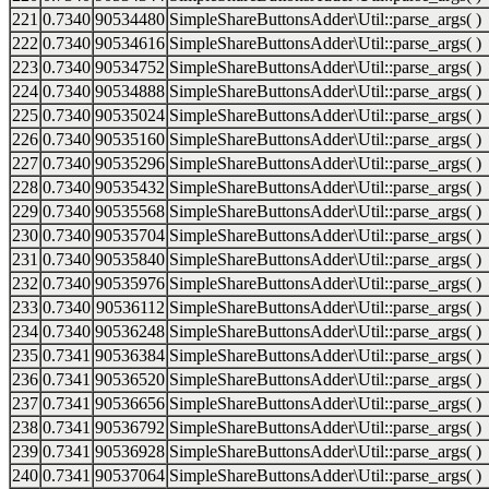
221
0.7340
90534480
SimpleShareButtonsAdder\Util::parse_args( )
222
0.7340
90534616
SimpleShareButtonsAdder\Util::parse_args( )
223
0.7340
90534752
SimpleShareButtonsAdder\Util::parse_args( )
224
0.7340
90534888
SimpleShareButtonsAdder\Util::parse_args( )
225
0.7340
90535024
SimpleShareButtonsAdder\Util::parse_args( )
226
0.7340
90535160
SimpleShareButtonsAdder\Util::parse_args( )
227
0.7340
90535296
SimpleShareButtonsAdder\Util::parse_args( )
228
0.7340
90535432
SimpleShareButtonsAdder\Util::parse_args( )
229
0.7340
90535568
SimpleShareButtonsAdder\Util::parse_args( )
230
0.7340
90535704
SimpleShareButtonsAdder\Util::parse_args( )
231
0.7340
90535840
SimpleShareButtonsAdder\Util::parse_args( )
232
0.7340
90535976
SimpleShareButtonsAdder\Util::parse_args( )
233
0.7340
90536112
SimpleShareButtonsAdder\Util::parse_args( )
234
0.7340
90536248
SimpleShareButtonsAdder\Util::parse_args( )
235
0.7341
90536384
SimpleShareButtonsAdder\Util::parse_args( )
236
0.7341
90536520
SimpleShareButtonsAdder\Util::parse_args( )
237
0.7341
90536656
SimpleShareButtonsAdder\Util::parse_args( )
238
0.7341
90536792
SimpleShareButtonsAdder\Util::parse_args( )
239
0.7341
90536928
SimpleShareButtonsAdder\Util::parse_args( )
240
0.7341
90537064
SimpleShareButtonsAdder\Util::parse_args( )