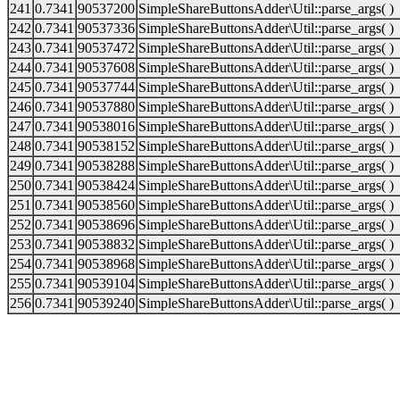
241
0.7341
90537200
SimpleShareButtonsAdder\Util::parse_args( )
242
0.7341
90537336
SimpleShareButtonsAdder\Util::parse_args( )
243
0.7341
90537472
SimpleShareButtonsAdder\Util::parse_args( )
244
0.7341
90537608
SimpleShareButtonsAdder\Util::parse_args( )
245
0.7341
90537744
SimpleShareButtonsAdder\Util::parse_args( )
246
0.7341
90537880
SimpleShareButtonsAdder\Util::parse_args( )
247
0.7341
90538016
SimpleShareButtonsAdder\Util::parse_args( )
248
0.7341
90538152
SimpleShareButtonsAdder\Util::parse_args( )
249
0.7341
90538288
SimpleShareButtonsAdder\Util::parse_args( )
250
0.7341
90538424
SimpleShareButtonsAdder\Util::parse_args( )
251
0.7341
90538560
SimpleShareButtonsAdder\Util::parse_args( )
252
0.7341
90538696
SimpleShareButtonsAdder\Util::parse_args( )
253
0.7341
90538832
SimpleShareButtonsAdder\Util::parse_args( )
254
0.7341
90538968
SimpleShareButtonsAdder\Util::parse_args( )
255
0.7341
90539104
SimpleShareButtonsAdder\Util::parse_args( )
256
0.7341
90539240
SimpleShareButtonsAdder\Util::parse_args( )