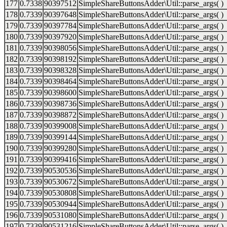
177
0.7338
90397512
SimpleShareButtonsAdder\Util::parse_args( )
178
0.7339
90397648
SimpleShareButtonsAdder\Util::parse_args( )
179
0.7339
90397784
SimpleShareButtonsAdder\Util::parse_args( )
180
0.7339
90397920
SimpleShareButtonsAdder\Util::parse_args( )
181
0.7339
90398056
SimpleShareButtonsAdder\Util::parse_args( )
182
0.7339
90398192
SimpleShareButtonsAdder\Util::parse_args( )
183
0.7339
90398328
SimpleShareButtonsAdder\Util::parse_args( )
184
0.7339
90398464
SimpleShareButtonsAdder\Util::parse_args( )
185
0.7339
90398600
SimpleShareButtonsAdder\Util::parse_args( )
186
0.7339
90398736
SimpleShareButtonsAdder\Util::parse_args( )
187
0.7339
90398872
SimpleShareButtonsAdder\Util::parse_args( )
188
0.7339
90399008
SimpleShareButtonsAdder\Util::parse_args( )
189
0.7339
90399144
SimpleShareButtonsAdder\Util::parse_args( )
190
0.7339
90399280
SimpleShareButtonsAdder\Util::parse_args( )
191
0.7339
90399416
SimpleShareButtonsAdder\Util::parse_args( )
192
0.7339
90530536
SimpleShareButtonsAdder\Util::parse_args( )
193
0.7339
90530672
SimpleShareButtonsAdder\Util::parse_args( )
194
0.7339
90530808
SimpleShareButtonsAdder\Util::parse_args( )
195
0.7339
90530944
SimpleShareButtonsAdder\Util::parse_args( )
196
0.7339
90531080
SimpleShareButtonsAdder\Util::parse_args( )
197
0.7339
90531216
SimpleShareButtonsAdder\Util::parse_args( )