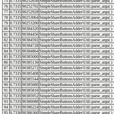
75
0.7335
90252656
SimpleShareButtonsAdder\Util::parse_args( )
76
0.7335
90252792
SimpleShareButtonsAdder\Util::parse_args( )
77
0.7335
90252928
SimpleShareButtonsAdder\Util::parse_args( )
78
0.7335
90253064
SimpleShareButtonsAdder\Util::parse_args( )
79
0.7335
90253200
SimpleShareButtonsAdder\Util::parse_args( )
80
0.7335
90384320
SimpleShareButtonsAdder\Util::parse_args( )
81
0.7335
90384456
SimpleShareButtonsAdder\Util::parse_args( )
82
0.7335
90384592
SimpleShareButtonsAdder\Util::parse_args( )
83
0.7335
90384728
SimpleShareButtonsAdder\Util::parse_args( )
84
0.7335
90384864
SimpleShareButtonsAdder\Util::parse_args( )
85
0.7335
90385000
SimpleShareButtonsAdder\Util::parse_args( )
86
0.7335
90385136
SimpleShareButtonsAdder\Util::parse_args( )
87
0.7335
90385272
SimpleShareButtonsAdder\Util::parse_args( )
88
0.7335
90385408
SimpleShareButtonsAdder\Util::parse_args( )
89
0.7335
90385544
SimpleShareButtonsAdder\Util::parse_args( )
90
0.7335
90385680
SimpleShareButtonsAdder\Util::parse_args( )
91
0.7335
90385816
SimpleShareButtonsAdder\Util::parse_args( )
92
0.7335
90385952
SimpleShareButtonsAdder\Util::parse_args( )
93
0.7335
90386088
SimpleShareButtonsAdder\Util::parse_args( )
94
0.7335
90386224
SimpleShareButtonsAdder\Util::parse_args( )
95
0.7336
90386360
SimpleShareButtonsAdder\Util::parse_args( )