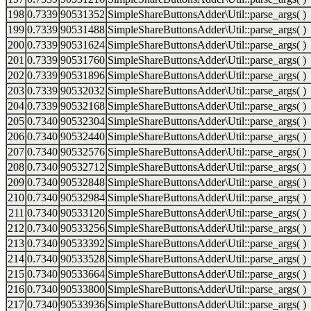
198
0.7339
90531352
SimpleShareButtonsAdder\Util::parse_args( )
199
0.7339
90531488
SimpleShareButtonsAdder\Util::parse_args( )
200
0.7339
90531624
SimpleShareButtonsAdder\Util::parse_args( )
201
0.7339
90531760
SimpleShareButtonsAdder\Util::parse_args( )
202
0.7339
90531896
SimpleShareButtonsAdder\Util::parse_args( )
203
0.7339
90532032
SimpleShareButtonsAdder\Util::parse_args( )
204
0.7339
90532168
SimpleShareButtonsAdder\Util::parse_args( )
205
0.7340
90532304
SimpleShareButtonsAdder\Util::parse_args( )
206
0.7340
90532440
SimpleShareButtonsAdder\Util::parse_args( )
207
0.7340
90532576
SimpleShareButtonsAdder\Util::parse_args( )
208
0.7340
90532712
SimpleShareButtonsAdder\Util::parse_args( )
209
0.7340
90532848
SimpleShareButtonsAdder\Util::parse_args( )
210
0.7340
90532984
SimpleShareButtonsAdder\Util::parse_args( )
211
0.7340
90533120
SimpleShareButtonsAdder\Util::parse_args( )
212
0.7340
90533256
SimpleShareButtonsAdder\Util::parse_args( )
213
0.7340
90533392
SimpleShareButtonsAdder\Util::parse_args( )
214
0.7340
90533528
SimpleShareButtonsAdder\Util::parse_args( )
215
0.7340
90533664
SimpleShareButtonsAdder\Util::parse_args( )
216
0.7340
90533800
SimpleShareButtonsAdder\Util::parse_args( )
217
0.7340
90533936
SimpleShareButtonsAdder\Util::parse_args( )