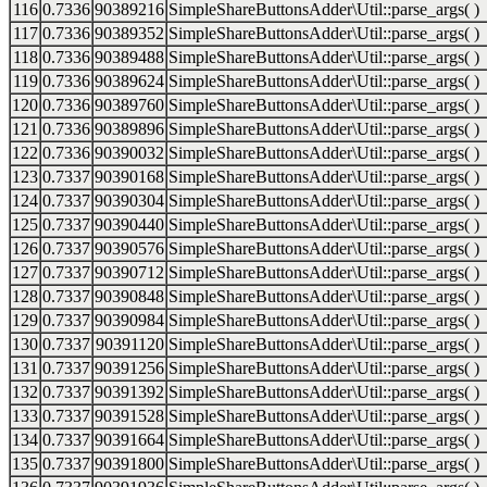
116
0.7336
90389216
SimpleShareButtonsAdder\Util::parse_args( )
117
0.7336
90389352
SimpleShareButtonsAdder\Util::parse_args( )
118
0.7336
90389488
SimpleShareButtonsAdder\Util::parse_args( )
119
0.7336
90389624
SimpleShareButtonsAdder\Util::parse_args( )
120
0.7336
90389760
SimpleShareButtonsAdder\Util::parse_args( )
121
0.7336
90389896
SimpleShareButtonsAdder\Util::parse_args( )
122
0.7336
90390032
SimpleShareButtonsAdder\Util::parse_args( )
123
0.7337
90390168
SimpleShareButtonsAdder\Util::parse_args( )
124
0.7337
90390304
SimpleShareButtonsAdder\Util::parse_args( )
125
0.7337
90390440
SimpleShareButtonsAdder\Util::parse_args( )
126
0.7337
90390576
SimpleShareButtonsAdder\Util::parse_args( )
127
0.7337
90390712
SimpleShareButtonsAdder\Util::parse_args( )
128
0.7337
90390848
SimpleShareButtonsAdder\Util::parse_args( )
129
0.7337
90390984
SimpleShareButtonsAdder\Util::parse_args( )
130
0.7337
90391120
SimpleShareButtonsAdder\Util::parse_args( )
131
0.7337
90391256
SimpleShareButtonsAdder\Util::parse_args( )
132
0.7337
90391392
SimpleShareButtonsAdder\Util::parse_args( )
133
0.7337
90391528
SimpleShareButtonsAdder\Util::parse_args( )
134
0.7337
90391664
SimpleShareButtonsAdder\Util::parse_args( )
135
0.7337
90391800
SimpleShareButtonsAdder\Util::parse_args( )