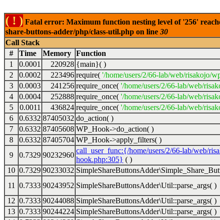
( ! )
Fatal error: Maximum function nesting level of '256' reach
share-buttons-adder/php/class-util.php on line
30
Call Stack
#
Time
Memory
Function
1
0.0001
220928
{main}( )
2
0.0002
223496
require(
'/home/users/2/66-lab/web/risakojo/w
3
0.0003
241256
require_once(
'/home/users/2/66-lab/web/risak
4
0.0004
252888
require_once(
'/home/users/2/66-lab/web/risak
5
0.0011
436824
require_once(
'/home/users/2/66-lab/web/risak
6
0.6332
87405032
do_action( )
7
0.6332
87405608
WP_Hook->do_action( )
8
0.6332
87405704
WP_Hook->apply_filters( )
call_user_func:{/home/users/2/66-lab/web/ris
9
0.7329
90232960
hook.php:305}
( )
10
0.7329
90233032
SimpleShareButtonsAdder\Simple_Share_Butt
11
0.7333
90243952
SimpleShareButtonsAdder\Util::parse_args( )
12
0.7333
90244088
SimpleShareButtonsAdder\Util::parse_args( )
13
0.7333
90244224
SimpleShareButtonsAdder\Util::parse_args( )