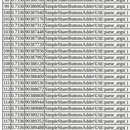
99
0.7336
90386904
SimpleShareButtonsAdder\Util::parse_args( )
100
0.7336
90387040
SimpleShareButtonsAdder\Util::parse_args( )
101
0.7336
90387176
SimpleShareButtonsAdder\Util::parse_args( )
102
0.7336
90387312
SimpleShareButtonsAdder\Util::parse_args( )
103
0.7336
90387448
SimpleShareButtonsAdder\Util::parse_args( )
104
0.7336
90387584
SimpleShareButtonsAdder\Util::parse_args( )
105
0.7336
90387720
SimpleShareButtonsAdder\Util::parse_args( )
106
0.7336
90387856
SimpleShareButtonsAdder\Util::parse_args( )
107
0.7336
90387992
SimpleShareButtonsAdder\Util::parse_args( )
108
0.7336
90388128
SimpleShareButtonsAdder\Util::parse_args( )
109
0.7336
90388264
SimpleShareButtonsAdder\Util::parse_args( )
110
0.7336
90388400
SimpleShareButtonsAdder\Util::parse_args( )
111
0.7336
90388536
SimpleShareButtonsAdder\Util::parse_args( )
112
0.7336
90388672
SimpleShareButtonsAdder\Util::parse_args( )
113
0.7336
90388808
SimpleShareButtonsAdder\Util::parse_args( )
114
0.7336
90388944
SimpleShareButtonsAdder\Util::parse_args( )
115
0.7336
90389080
SimpleShareButtonsAdder\Util::parse_args( )
116
0.7336
90389216
SimpleShareButtonsAdder\Util::parse_args( )
117
0.7336
90389352
SimpleShareButtonsAdder\Util::parse_args( )
118
0.7336
90389488
SimpleShareButtonsAdder\Util::parse_args( )