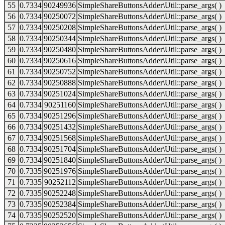
55
0.7334
90249936
SimpleShareButtonsAdder\Util::parse_args( )
56
0.7334
90250072
SimpleShareButtonsAdder\Util::parse_args( )
57
0.7334
90250208
SimpleShareButtonsAdder\Util::parse_args( )
58
0.7334
90250344
SimpleShareButtonsAdder\Util::parse_args( )
59
0.7334
90250480
SimpleShareButtonsAdder\Util::parse_args( )
60
0.7334
90250616
SimpleShareButtonsAdder\Util::parse_args( )
61
0.7334
90250752
SimpleShareButtonsAdder\Util::parse_args( )
62
0.7334
90250888
SimpleShareButtonsAdder\Util::parse_args( )
63
0.7334
90251024
SimpleShareButtonsAdder\Util::parse_args( )
64
0.7334
90251160
SimpleShareButtonsAdder\Util::parse_args( )
65
0.7334
90251296
SimpleShareButtonsAdder\Util::parse_args( )
66
0.7334
90251432
SimpleShareButtonsAdder\Util::parse_args( )
67
0.7334
90251568
SimpleShareButtonsAdder\Util::parse_args( )
68
0.7334
90251704
SimpleShareButtonsAdder\Util::parse_args( )
69
0.7334
90251840
SimpleShareButtonsAdder\Util::parse_args( )
70
0.7335
90251976
SimpleShareButtonsAdder\Util::parse_args( )
71
0.7335
90252112
SimpleShareButtonsAdder\Util::parse_args( )
72
0.7335
90252248
SimpleShareButtonsAdder\Util::parse_args( )
73
0.7335
90252384
SimpleShareButtonsAdder\Util::parse_args( )
74
0.7335
90252520
SimpleShareButtonsAdder\Util::parse_args( )