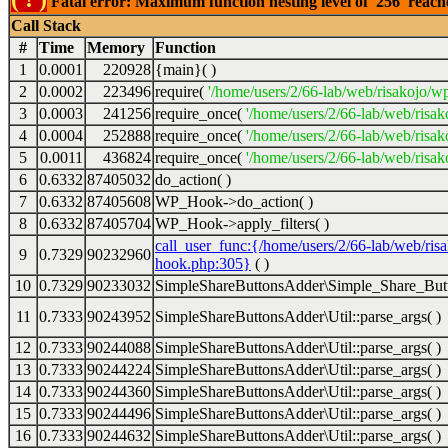
Fatal error: Maximum function nesting level of '256' reac
Call Stack
#
Time
Memory
Function
1
0.0001
220928
{main}( )
2
0.0002
223496
require(
'/home/users/2/66-lab/web/risakojo/w
3
0.0003
241256
require_once(
'/home/users/2/66-lab/web/risak
4
0.0004
252888
require_once(
'/home/users/2/66-lab/web/risak
5
0.0011
436824
require_once(
'/home/users/2/66-lab/web/risak
6
0.6332
87405032
do_action( )
7
0.6332
87405608
WP_Hook->do_action( )
8
0.6332
87405704
WP_Hook->apply_filters( )
call_user_func:{/home/users/2/66-lab/web/ris
9
0.7329
90232960
hook.php:305}
( )
10
0.7329
90233032
SimpleShareButtonsAdder\Simple_Share_Butt
11
0.7333
90243952
SimpleShareButtonsAdder\Util::parse_args( )
12
0.7333
90244088
SimpleShareButtonsAdder\Util::parse_args( )
13
0.7333
90244224
SimpleShareButtonsAdder\Util::parse_args( )
14
0.7333
90244360
SimpleShareButtonsAdder\Util::parse_args( )
15
0.7333
90244496
SimpleShareButtonsAdder\Util::parse_args( )
16
0.7333
90244632
SimpleShareButtonsAdder\Util::parse_args( )