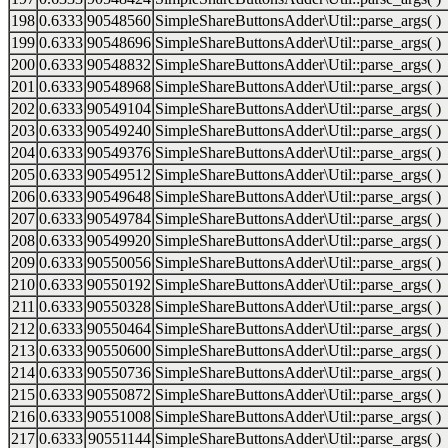
198
0.6333
90548560
SimpleShareButtonsAdder\Util::parse_args( )
199
0.6333
90548696
SimpleShareButtonsAdder\Util::parse_args( )
200
0.6333
90548832
SimpleShareButtonsAdder\Util::parse_args( )
201
0.6333
90548968
SimpleShareButtonsAdder\Util::parse_args( )
202
0.6333
90549104
SimpleShareButtonsAdder\Util::parse_args( )
203
0.6333
90549240
SimpleShareButtonsAdder\Util::parse_args( )
204
0.6333
90549376
SimpleShareButtonsAdder\Util::parse_args( )
205
0.6333
90549512
SimpleShareButtonsAdder\Util::parse_args( )
206
0.6333
90549648
SimpleShareButtonsAdder\Util::parse_args( )
207
0.6333
90549784
SimpleShareButtonsAdder\Util::parse_args( )
208
0.6333
90549920
SimpleShareButtonsAdder\Util::parse_args( )
209
0.6333
90550056
SimpleShareButtonsAdder\Util::parse_args( )
210
0.6333
90550192
SimpleShareButtonsAdder\Util::parse_args( )
211
0.6333
90550328
SimpleShareButtonsAdder\Util::parse_args( )
212
0.6333
90550464
SimpleShareButtonsAdder\Util::parse_args( )
213
0.6333
90550600
SimpleShareButtonsAdder\Util::parse_args( )
214
0.6333
90550736
SimpleShareButtonsAdder\Util::parse_args( )
215
0.6333
90550872
SimpleShareButtonsAdder\Util::parse_args( )
216
0.6333
90551008
SimpleShareButtonsAdder\Util::parse_args( )
217
0.6333
90551144
SimpleShareButtonsAdder\Util::parse_args( )