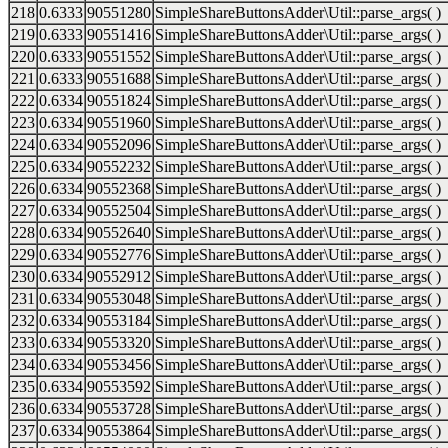
218
0.6333
90551280
SimpleShareButtonsAdder\Util::parse_args( )
219
0.6333
90551416
SimpleShareButtonsAdder\Util::parse_args( )
220
0.6333
90551552
SimpleShareButtonsAdder\Util::parse_args( )
221
0.6333
90551688
SimpleShareButtonsAdder\Util::parse_args( )
222
0.6334
90551824
SimpleShareButtonsAdder\Util::parse_args( )
223
0.6334
90551960
SimpleShareButtonsAdder\Util::parse_args( )
224
0.6334
90552096
SimpleShareButtonsAdder\Util::parse_args( )
225
0.6334
90552232
SimpleShareButtonsAdder\Util::parse_args( )
226
0.6334
90552368
SimpleShareButtonsAdder\Util::parse_args( )
227
0.6334
90552504
SimpleShareButtonsAdder\Util::parse_args( )
228
0.6334
90552640
SimpleShareButtonsAdder\Util::parse_args( )
229
0.6334
90552776
SimpleShareButtonsAdder\Util::parse_args( )
230
0.6334
90552912
SimpleShareButtonsAdder\Util::parse_args( )
231
0.6334
90553048
SimpleShareButtonsAdder\Util::parse_args( )
232
0.6334
90553184
SimpleShareButtonsAdder\Util::parse_args( )
233
0.6334
90553320
SimpleShareButtonsAdder\Util::parse_args( )
234
0.6334
90553456
SimpleShareButtonsAdder\Util::parse_args( )
235
0.6334
90553592
SimpleShareButtonsAdder\Util::parse_args( )
236
0.6334
90553728
SimpleShareButtonsAdder\Util::parse_args( )
237
0.6334
90553864
SimpleShareButtonsAdder\Util::parse_args( )