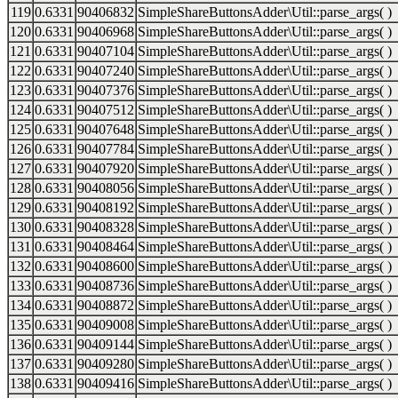
119
0.6331
90406832
SimpleShareButtonsAdder\Util::parse_args( )
120
0.6331
90406968
SimpleShareButtonsAdder\Util::parse_args( )
121
0.6331
90407104
SimpleShareButtonsAdder\Util::parse_args( )
122
0.6331
90407240
SimpleShareButtonsAdder\Util::parse_args( )
123
0.6331
90407376
SimpleShareButtonsAdder\Util::parse_args( )
124
0.6331
90407512
SimpleShareButtonsAdder\Util::parse_args( )
125
0.6331
90407648
SimpleShareButtonsAdder\Util::parse_args( )
126
0.6331
90407784
SimpleShareButtonsAdder\Util::parse_args( )
127
0.6331
90407920
SimpleShareButtonsAdder\Util::parse_args( )
128
0.6331
90408056
SimpleShareButtonsAdder\Util::parse_args( )
129
0.6331
90408192
SimpleShareButtonsAdder\Util::parse_args( )
130
0.6331
90408328
SimpleShareButtonsAdder\Util::parse_args( )
131
0.6331
90408464
SimpleShareButtonsAdder\Util::parse_args( )
132
0.6331
90408600
SimpleShareButtonsAdder\Util::parse_args( )
133
0.6331
90408736
SimpleShareButtonsAdder\Util::parse_args( )
134
0.6331
90408872
SimpleShareButtonsAdder\Util::parse_args( )
135
0.6331
90409008
SimpleShareButtonsAdder\Util::parse_args( )
136
0.6331
90409144
SimpleShareButtonsAdder\Util::parse_args( )
137
0.6331
90409280
SimpleShareButtonsAdder\Util::parse_args( )
138
0.6331
90409416
SimpleShareButtonsAdder\Util::parse_args( )