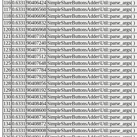
116
0.6331
90406424
SimpleShareButtonsAdder\Util::parse_args( )
117
0.6331
90406560
SimpleShareButtonsAdder\Util::parse_args( )
118
0.6331
90406696
SimpleShareButtonsAdder\Util::parse_args( )
119
0.6331
90406832
SimpleShareButtonsAdder\Util::parse_args( )
120
0.6331
90406968
SimpleShareButtonsAdder\Util::parse_args( )
121
0.6331
90407104
SimpleShareButtonsAdder\Util::parse_args( )
122
0.6331
90407240
SimpleShareButtonsAdder\Util::parse_args( )
123
0.6331
90407376
SimpleShareButtonsAdder\Util::parse_args( )
124
0.6331
90407512
SimpleShareButtonsAdder\Util::parse_args( )
125
0.6331
90407648
SimpleShareButtonsAdder\Util::parse_args( )
126
0.6331
90407784
SimpleShareButtonsAdder\Util::parse_args( )
127
0.6331
90407920
SimpleShareButtonsAdder\Util::parse_args( )
128
0.6331
90408056
SimpleShareButtonsAdder\Util::parse_args( )
129
0.6331
90408192
SimpleShareButtonsAdder\Util::parse_args( )
130
0.6331
90408328
SimpleShareButtonsAdder\Util::parse_args( )
131
0.6331
90408464
SimpleShareButtonsAdder\Util::parse_args( )
132
0.6331
90408600
SimpleShareButtonsAdder\Util::parse_args( )
133
0.6331
90408736
SimpleShareButtonsAdder\Util::parse_args( )
134
0.6331
90408872
SimpleShareButtonsAdder\Util::parse_args( )
135
0.6331
90409008
SimpleShareButtonsAdder\Util::parse_args( )