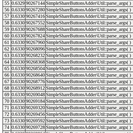
55
0.6329
90267144
SimpleShareButtonsAdder\Util::parse_args( )
56
0.6330
90267280
SimpleShareButtonsAdder\Util::parse_args( )
57
0.6330
90267416
SimpleShareButtonsAdder\Util::parse_args( )
58
0.6330
90267552
SimpleShareButtonsAdder\Util::parse_args( )
59
0.6330
90267688
SimpleShareButtonsAdder\Util::parse_args( )
60
0.6330
90267824
SimpleShareButtonsAdder\Util::parse_args( )
61
0.6330
90267960
SimpleShareButtonsAdder\Util::parse_args( )
62
0.6330
90268096
SimpleShareButtonsAdder\Util::parse_args( )
63
0.6330
90268232
SimpleShareButtonsAdder\Util::parse_args( )
64
0.6330
90268368
SimpleShareButtonsAdder\Util::parse_args( )
65
0.6330
90268504
SimpleShareButtonsAdder\Util::parse_args( )
66
0.6330
90268640
SimpleShareButtonsAdder\Util::parse_args( )
67
0.6330
90268776
SimpleShareButtonsAdder\Util::parse_args( )
68
0.6330
90268912
SimpleShareButtonsAdder\Util::parse_args( )
69
0.6330
90269048
SimpleShareButtonsAdder\Util::parse_args( )
70
0.6330
90269184
SimpleShareButtonsAdder\Util::parse_args( )
71
0.6330
90269320
SimpleShareButtonsAdder\Util::parse_args( )
72
0.6330
90269456
SimpleShareButtonsAdder\Util::parse_args( )
73
0.6330
90269592
SimpleShareButtonsAdder\Util::parse_args( )
74
0.6330
90269728
SimpleShareButtonsAdder\Util::parse_args( )