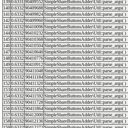
139
0.6331
90409552
SimpleShareButtonsAdder\Util::parse_args( )
140
0.6332
90409688
SimpleShareButtonsAdder\Util::parse_args( )
141
0.6332
90409824
SimpleShareButtonsAdder\Util::parse_args( )
142
0.6332
90409960
SimpleShareButtonsAdder\Util::parse_args( )
143
0.6332
90410096
SimpleShareButtonsAdder\Util::parse_args( )
144
0.6332
90410232
SimpleShareButtonsAdder\Util::parse_args( )
145
0.6332
90410368
SimpleShareButtonsAdder\Util::parse_args( )
146
0.6332
90410504
SimpleShareButtonsAdder\Util::parse_args( )
147
0.6332
90410640
SimpleShareButtonsAdder\Util::parse_args( )
148
0.6332
90410776
SimpleShareButtonsAdder\Util::parse_args( )
149
0.6332
90410912
SimpleShareButtonsAdder\Util::parse_args( )
150
0.6332
90411048
SimpleShareButtonsAdder\Util::parse_args( )
151
0.6332
90411184
SimpleShareButtonsAdder\Util::parse_args( )
152
0.6332
90411320
SimpleShareButtonsAdder\Util::parse_args( )
153
0.6332
90411456
SimpleShareButtonsAdder\Util::parse_args( )
154
0.6332
90411592
SimpleShareButtonsAdder\Util::parse_args( )
155
0.6332
90411728
SimpleShareButtonsAdder\Util::parse_args( )
156
0.6332
90411864
SimpleShareButtonsAdder\Util::parse_args( )
157
0.6332
90412000
SimpleShareButtonsAdder\Util::parse_args( )
158
0.6332
90412136
SimpleShareButtonsAdder\Util::parse_args( )
159
0.6332
90412272
SimpleShareButtonsAdder\Util::parse_args( )