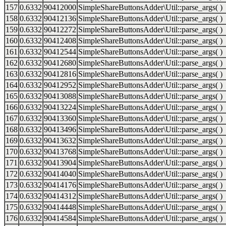
157
0.6332
90412000
SimpleShareButtonsAdder\Util::parse_args( )
158
0.6332
90412136
SimpleShareButtonsAdder\Util::parse_args( )
159
0.6332
90412272
SimpleShareButtonsAdder\Util::parse_args( )
160
0.6332
90412408
SimpleShareButtonsAdder\Util::parse_args( )
161
0.6332
90412544
SimpleShareButtonsAdder\Util::parse_args( )
162
0.6332
90412680
SimpleShareButtonsAdder\Util::parse_args( )
163
0.6332
90412816
SimpleShareButtonsAdder\Util::parse_args( )
164
0.6332
90412952
SimpleShareButtonsAdder\Util::parse_args( )
165
0.6332
90413088
SimpleShareButtonsAdder\Util::parse_args( )
166
0.6332
90413224
SimpleShareButtonsAdder\Util::parse_args( )
167
0.6332
90413360
SimpleShareButtonsAdder\Util::parse_args( )
168
0.6332
90413496
SimpleShareButtonsAdder\Util::parse_args( )
169
0.6332
90413632
SimpleShareButtonsAdder\Util::parse_args( )
170
0.6332
90413768
SimpleShareButtonsAdder\Util::parse_args( )
171
0.6332
90413904
SimpleShareButtonsAdder\Util::parse_args( )
172
0.6332
90414040
SimpleShareButtonsAdder\Util::parse_args( )
173
0.6332
90414176
SimpleShareButtonsAdder\Util::parse_args( )
174
0.6332
90414312
SimpleShareButtonsAdder\Util::parse_args( )
175
0.6332
90414448
SimpleShareButtonsAdder\Util::parse_args( )
176
0.6332
90414584
SimpleShareButtonsAdder\Util::parse_args( )