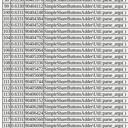
99
0.6330
90404112
SimpleShareButtonsAdder\Util::parse_args( )
100
0.6331
90404248
SimpleShareButtonsAdder\Util::parse_args( )
101
0.6331
90404384
SimpleShareButtonsAdder\Util::parse_args( )
102
0.6331
90404520
SimpleShareButtonsAdder\Util::parse_args( )
103
0.6331
90404656
SimpleShareButtonsAdder\Util::parse_args( )
104
0.6331
90404792
SimpleShareButtonsAdder\Util::parse_args( )
105
0.6331
90404928
SimpleShareButtonsAdder\Util::parse_args( )
106
0.6331
90405064
SimpleShareButtonsAdder\Util::parse_args( )
107
0.6331
90405200
SimpleShareButtonsAdder\Util::parse_args( )
108
0.6331
90405336
SimpleShareButtonsAdder\Util::parse_args( )
109
0.6331
90405472
SimpleShareButtonsAdder\Util::parse_args( )
110
0.6331
90405608
SimpleShareButtonsAdder\Util::parse_args( )
111
0.6331
90405744
SimpleShareButtonsAdder\Util::parse_args( )
112
0.6331
90405880
SimpleShareButtonsAdder\Util::parse_args( )
113
0.6331
90406016
SimpleShareButtonsAdder\Util::parse_args( )
114
0.6331
90406152
SimpleShareButtonsAdder\Util::parse_args( )
115
0.6331
90406288
SimpleShareButtonsAdder\Util::parse_args( )
116
0.6331
90406424
SimpleShareButtonsAdder\Util::parse_args( )
117
0.6331
90406560
SimpleShareButtonsAdder\Util::parse_args( )
118
0.6331
90406696
SimpleShareButtonsAdder\Util::parse_args( )