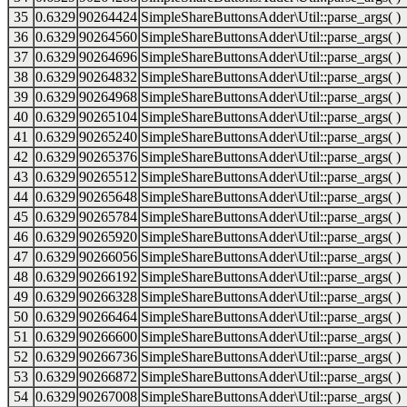
35
0.6329
90264424
SimpleShareButtonsAdder\Util::parse_args( )
36
0.6329
90264560
SimpleShareButtonsAdder\Util::parse_args( )
37
0.6329
90264696
SimpleShareButtonsAdder\Util::parse_args( )
38
0.6329
90264832
SimpleShareButtonsAdder\Util::parse_args( )
39
0.6329
90264968
SimpleShareButtonsAdder\Util::parse_args( )
40
0.6329
90265104
SimpleShareButtonsAdder\Util::parse_args( )
41
0.6329
90265240
SimpleShareButtonsAdder\Util::parse_args( )
42
0.6329
90265376
SimpleShareButtonsAdder\Util::parse_args( )
43
0.6329
90265512
SimpleShareButtonsAdder\Util::parse_args( )
44
0.6329
90265648
SimpleShareButtonsAdder\Util::parse_args( )
45
0.6329
90265784
SimpleShareButtonsAdder\Util::parse_args( )
46
0.6329
90265920
SimpleShareButtonsAdder\Util::parse_args( )
47
0.6329
90266056
SimpleShareButtonsAdder\Util::parse_args( )
48
0.6329
90266192
SimpleShareButtonsAdder\Util::parse_args( )
49
0.6329
90266328
SimpleShareButtonsAdder\Util::parse_args( )
50
0.6329
90266464
SimpleShareButtonsAdder\Util::parse_args( )
51
0.6329
90266600
SimpleShareButtonsAdder\Util::parse_args( )
52
0.6329
90266736
SimpleShareButtonsAdder\Util::parse_args( )
53
0.6329
90266872
SimpleShareButtonsAdder\Util::parse_args( )
54
0.6329
90267008
SimpleShareButtonsAdder\Util::parse_args( )