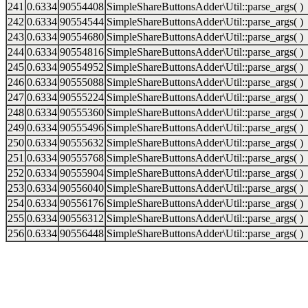
241
0.6334
90554408
SimpleShareButtonsAdder\Util::parse_args( )
242
0.6334
90554544
SimpleShareButtonsAdder\Util::parse_args( )
243
0.6334
90554680
SimpleShareButtonsAdder\Util::parse_args( )
244
0.6334
90554816
SimpleShareButtonsAdder\Util::parse_args( )
245
0.6334
90554952
SimpleShareButtonsAdder\Util::parse_args( )
246
0.6334
90555088
SimpleShareButtonsAdder\Util::parse_args( )
247
0.6334
90555224
SimpleShareButtonsAdder\Util::parse_args( )
248
0.6334
90555360
SimpleShareButtonsAdder\Util::parse_args( )
249
0.6334
90555496
SimpleShareButtonsAdder\Util::parse_args( )
250
0.6334
90555632
SimpleShareButtonsAdder\Util::parse_args( )
251
0.6334
90555768
SimpleShareButtonsAdder\Util::parse_args( )
252
0.6334
90555904
SimpleShareButtonsAdder\Util::parse_args( )
253
0.6334
90556040
SimpleShareButtonsAdder\Util::parse_args( )
254
0.6334
90556176
SimpleShareButtonsAdder\Util::parse_args( )
255
0.6334
90556312
SimpleShareButtonsAdder\Util::parse_args( )
256
0.6334
90556448
SimpleShareButtonsAdder\Util::parse_args( )