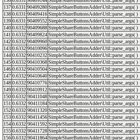
136
0.6331
90409144
SimpleShareButtonsAdder\Util::parse_args( )
137
0.6331
90409280
SimpleShareButtonsAdder\Util::parse_args( )
138
0.6331
90409416
SimpleShareButtonsAdder\Util::parse_args( )
139
0.6331
90409552
SimpleShareButtonsAdder\Util::parse_args( )
140
0.6332
90409688
SimpleShareButtonsAdder\Util::parse_args( )
141
0.6332
90409824
SimpleShareButtonsAdder\Util::parse_args( )
142
0.6332
90409960
SimpleShareButtonsAdder\Util::parse_args( )
143
0.6332
90410096
SimpleShareButtonsAdder\Util::parse_args( )
144
0.6332
90410232
SimpleShareButtonsAdder\Util::parse_args( )
145
0.6332
90410368
SimpleShareButtonsAdder\Util::parse_args( )
146
0.6332
90410504
SimpleShareButtonsAdder\Util::parse_args( )
147
0.6332
90410640
SimpleShareButtonsAdder\Util::parse_args( )
148
0.6332
90410776
SimpleShareButtonsAdder\Util::parse_args( )
149
0.6332
90410912
SimpleShareButtonsAdder\Util::parse_args( )
150
0.6332
90411048
SimpleShareButtonsAdder\Util::parse_args( )
151
0.6332
90411184
SimpleShareButtonsAdder\Util::parse_args( )
152
0.6332
90411320
SimpleShareButtonsAdder\Util::parse_args( )
153
0.6332
90411456
SimpleShareButtonsAdder\Util::parse_args( )
154
0.6332
90411592
SimpleShareButtonsAdder\Util::parse_args( )
155
0.6332
90411728
SimpleShareButtonsAdder\Util::parse_args( )
156
0.6332
90411864
SimpleShareButtonsAdder\Util::parse_args( )