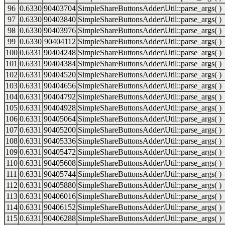
96
0.6330
90403704
SimpleShareButtonsAdder\Util::parse_args( )
97
0.6330
90403840
SimpleShareButtonsAdder\Util::parse_args( )
98
0.6330
90403976
SimpleShareButtonsAdder\Util::parse_args( )
99
0.6330
90404112
SimpleShareButtonsAdder\Util::parse_args( )
100
0.6331
90404248
SimpleShareButtonsAdder\Util::parse_args( )
101
0.6331
90404384
SimpleShareButtonsAdder\Util::parse_args( )
102
0.6331
90404520
SimpleShareButtonsAdder\Util::parse_args( )
103
0.6331
90404656
SimpleShareButtonsAdder\Util::parse_args( )
104
0.6331
90404792
SimpleShareButtonsAdder\Util::parse_args( )
105
0.6331
90404928
SimpleShareButtonsAdder\Util::parse_args( )
106
0.6331
90405064
SimpleShareButtonsAdder\Util::parse_args( )
107
0.6331
90405200
SimpleShareButtonsAdder\Util::parse_args( )
108
0.6331
90405336
SimpleShareButtonsAdder\Util::parse_args( )
109
0.6331
90405472
SimpleShareButtonsAdder\Util::parse_args( )
110
0.6331
90405608
SimpleShareButtonsAdder\Util::parse_args( )
111
0.6331
90405744
SimpleShareButtonsAdder\Util::parse_args( )
112
0.6331
90405880
SimpleShareButtonsAdder\Util::parse_args( )
113
0.6331
90406016
SimpleShareButtonsAdder\Util::parse_args( )
114
0.6331
90406152
SimpleShareButtonsAdder\Util::parse_args( )
115
0.6331
90406288
SimpleShareButtonsAdder\Util::parse_args( )