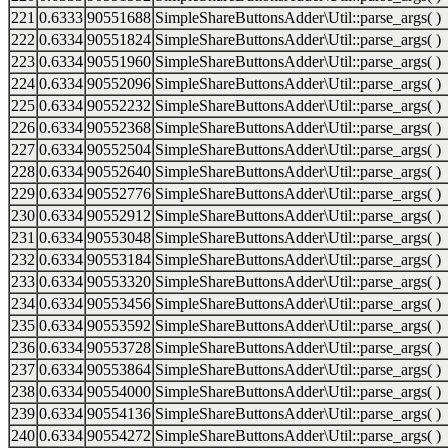
221
0.6333
90551688
SimpleShareButtonsAdder\Util::parse_args( )
222
0.6334
90551824
SimpleShareButtonsAdder\Util::parse_args( )
223
0.6334
90551960
SimpleShareButtonsAdder\Util::parse_args( )
224
0.6334
90552096
SimpleShareButtonsAdder\Util::parse_args( )
225
0.6334
90552232
SimpleShareButtonsAdder\Util::parse_args( )
226
0.6334
90552368
SimpleShareButtonsAdder\Util::parse_args( )
227
0.6334
90552504
SimpleShareButtonsAdder\Util::parse_args( )
228
0.6334
90552640
SimpleShareButtonsAdder\Util::parse_args( )
229
0.6334
90552776
SimpleShareButtonsAdder\Util::parse_args( )
230
0.6334
90552912
SimpleShareButtonsAdder\Util::parse_args( )
231
0.6334
90553048
SimpleShareButtonsAdder\Util::parse_args( )
232
0.6334
90553184
SimpleShareButtonsAdder\Util::parse_args( )
233
0.6334
90553320
SimpleShareButtonsAdder\Util::parse_args( )
234
0.6334
90553456
SimpleShareButtonsAdder\Util::parse_args( )
235
0.6334
90553592
SimpleShareButtonsAdder\Util::parse_args( )
236
0.6334
90553728
SimpleShareButtonsAdder\Util::parse_args( )
237
0.6334
90553864
SimpleShareButtonsAdder\Util::parse_args( )
238
0.6334
90554000
SimpleShareButtonsAdder\Util::parse_args( )
239
0.6334
90554136
SimpleShareButtonsAdder\Util::parse_args( )
240
0.6334
90554272
SimpleShareButtonsAdder\Util::parse_args( )