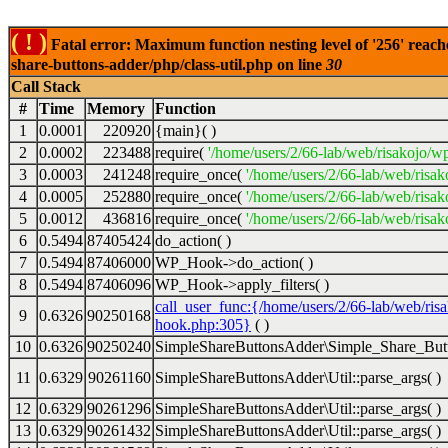
( ! )
Fatal error: Maximum function nesting level of '256' reach
share-buttons-adder/php/class-util.php on line
30
Call Stack
#
Time
Memory
Function
1
0.0001
220920
{main}( )
2
0.0002
223488
require(
'/home/users/2/66-lab/web/risakojo/w
3
0.0003
241248
require_once(
'/home/users/2/66-lab/web/risak
4
0.0005
252880
require_once(
'/home/users/2/66-lab/web/risak
5
0.0012
436816
require_once(
'/home/users/2/66-lab/web/risak
6
0.5494
87405424
do_action( )
7
0.5494
87406000
WP_Hook->do_action( )
8
0.5494
87406096
WP_Hook->apply_filters( )
call_user_func:{/home/users/2/66-lab/web/ris
9
0.6326
90250168
hook.php:305}
( )
10
0.6326
90250240
SimpleShareButtonsAdder\Simple_Share_Butt
11
0.6329
90261160
SimpleShareButtonsAdder\Util::parse_args( )
12
0.6329
90261296
SimpleShareButtonsAdder\Util::parse_args( )
13
0.6329
90261432
SimpleShareButtonsAdder\Util::parse_args( )