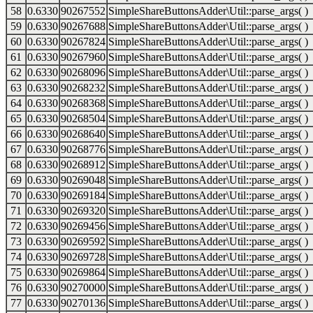
58
0.6330
90267552
SimpleShareButtonsAdder\Util::parse_args( )
59
0.6330
90267688
SimpleShareButtonsAdder\Util::parse_args( )
60
0.6330
90267824
SimpleShareButtonsAdder\Util::parse_args( )
61
0.6330
90267960
SimpleShareButtonsAdder\Util::parse_args( )
62
0.6330
90268096
SimpleShareButtonsAdder\Util::parse_args( )
63
0.6330
90268232
SimpleShareButtonsAdder\Util::parse_args( )
64
0.6330
90268368
SimpleShareButtonsAdder\Util::parse_args( )
65
0.6330
90268504
SimpleShareButtonsAdder\Util::parse_args( )
66
0.6330
90268640
SimpleShareButtonsAdder\Util::parse_args( )
67
0.6330
90268776
SimpleShareButtonsAdder\Util::parse_args( )
68
0.6330
90268912
SimpleShareButtonsAdder\Util::parse_args( )
69
0.6330
90269048
SimpleShareButtonsAdder\Util::parse_args( )
70
0.6330
90269184
SimpleShareButtonsAdder\Util::parse_args( )
71
0.6330
90269320
SimpleShareButtonsAdder\Util::parse_args( )
72
0.6330
90269456
SimpleShareButtonsAdder\Util::parse_args( )
73
0.6330
90269592
SimpleShareButtonsAdder\Util::parse_args( )
74
0.6330
90269728
SimpleShareButtonsAdder\Util::parse_args( )
75
0.6330
90269864
SimpleShareButtonsAdder\Util::parse_args( )
76
0.6330
90270000
SimpleShareButtonsAdder\Util::parse_args( )
77
0.6330
90270136
SimpleShareButtonsAdder\Util::parse_args( )