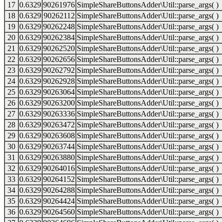
17
0.6329
90261976
SimpleShareButtonsAdder\Util::parse_args( )
18
0.6329
90262112
SimpleShareButtonsAdder\Util::parse_args( )
19
0.6329
90262248
SimpleShareButtonsAdder\Util::parse_args( )
20
0.6329
90262384
SimpleShareButtonsAdder\Util::parse_args( )
21
0.6329
90262520
SimpleShareButtonsAdder\Util::parse_args( )
22
0.6329
90262656
SimpleShareButtonsAdder\Util::parse_args( )
23
0.6329
90262792
SimpleShareButtonsAdder\Util::parse_args( )
24
0.6329
90262928
SimpleShareButtonsAdder\Util::parse_args( )
25
0.6329
90263064
SimpleShareButtonsAdder\Util::parse_args( )
26
0.6329
90263200
SimpleShareButtonsAdder\Util::parse_args( )
27
0.6329
90263336
SimpleShareButtonsAdder\Util::parse_args( )
28
0.6329
90263472
SimpleShareButtonsAdder\Util::parse_args( )
29
0.6329
90263608
SimpleShareButtonsAdder\Util::parse_args( )
30
0.6329
90263744
SimpleShareButtonsAdder\Util::parse_args( )
31
0.6329
90263880
SimpleShareButtonsAdder\Util::parse_args( )
32
0.6329
90264016
SimpleShareButtonsAdder\Util::parse_args( )
33
0.6329
90264152
SimpleShareButtonsAdder\Util::parse_args( )
34
0.6329
90264288
SimpleShareButtonsAdder\Util::parse_args( )
35
0.6329
90264424
SimpleShareButtonsAdder\Util::parse_args( )
36
0.6329
90264560
SimpleShareButtonsAdder\Util::parse_args( )