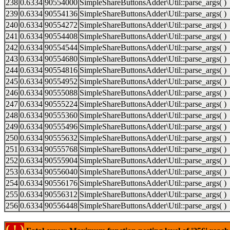
238
0.6334
90554000
SimpleShareButtonsAdder\Util::parse_args( )
239
0.6334
90554136
SimpleShareButtonsAdder\Util::parse_args( )
240
0.6334
90554272
SimpleShareButtonsAdder\Util::parse_args( )
241
0.6334
90554408
SimpleShareButtonsAdder\Util::parse_args( )
242
0.6334
90554544
SimpleShareButtonsAdder\Util::parse_args( )
243
0.6334
90554680
SimpleShareButtonsAdder\Util::parse_args( )
244
0.6334
90554816
SimpleShareButtonsAdder\Util::parse_args( )
245
0.6334
90554952
SimpleShareButtonsAdder\Util::parse_args( )
246
0.6334
90555088
SimpleShareButtonsAdder\Util::parse_args( )
247
0.6334
90555224
SimpleShareButtonsAdder\Util::parse_args( )
248
0.6334
90555360
SimpleShareButtonsAdder\Util::parse_args( )
249
0.6334
90555496
SimpleShareButtonsAdder\Util::parse_args( )
250
0.6334
90555632
SimpleShareButtonsAdder\Util::parse_args( )
251
0.6334
90555768
SimpleShareButtonsAdder\Util::parse_args( )
252
0.6334
90555904
SimpleShareButtonsAdder\Util::parse_args( )
253
0.6334
90556040
SimpleShareButtonsAdder\Util::parse_args( )
254
0.6334
90556176
SimpleShareButtonsAdder\Util::parse_args( )
255
0.6334
90556312
SimpleShareButtonsAdder\Util::parse_args( )
256
0.6334
90556448
SimpleShareButtonsAdder\Util::parse_args( )
( ! )