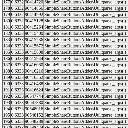
177
0.6332
90414720
SimpleShareButtonsAdder\Util::parse_args( )
178
0.6332
90414856
SimpleShareButtonsAdder\Util::parse_args( )
179
0.6332
90414992
SimpleShareButtonsAdder\Util::parse_args( )
180
0.6332
90415128
SimpleShareButtonsAdder\Util::parse_args( )
181
0.6333
90415264
SimpleShareButtonsAdder\Util::parse_args( )
182
0.6333
90415400
SimpleShareButtonsAdder\Util::parse_args( )
183
0.6333
90415536
SimpleShareButtonsAdder\Util::parse_args( )
184
0.6333
90415672
SimpleShareButtonsAdder\Util::parse_args( )
185
0.6333
90415808
SimpleShareButtonsAdder\Util::parse_args( )
186
0.6333
90415944
SimpleShareButtonsAdder\Util::parse_args( )
187
0.6333
90416080
SimpleShareButtonsAdder\Util::parse_args( )
188
0.6333
90416216
SimpleShareButtonsAdder\Util::parse_args( )
189
0.6333
90416352
SimpleShareButtonsAdder\Util::parse_args( )
190
0.6333
90416488
SimpleShareButtonsAdder\Util::parse_args( )
191
0.6333
90416624
SimpleShareButtonsAdder\Util::parse_args( )
192
0.6333
90547744
SimpleShareButtonsAdder\Util::parse_args( )
193
0.6333
90547880
SimpleShareButtonsAdder\Util::parse_args( )
194
0.6333
90548016
SimpleShareButtonsAdder\Util::parse_args( )
195
0.6333
90548152
SimpleShareButtonsAdder\Util::parse_args( )
196
0.6333
90548288
SimpleShareButtonsAdder\Util::parse_args( )
197
0.6333
90548424
SimpleShareButtonsAdder\Util::parse_args( )