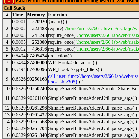
Fatal error: Maximum function nesting level of '256' reac
Call Stack
#
Time
Memory
Function
1
0.0001
220920
{main}( )
2
0.0002
223488
require(
'/home/users/2/66-lab/web/risakojo/w
3
0.0003
241248
require_once(
'/home/users/2/66-lab/web/risak
4
0.0005
252880
require_once(
'/home/users/2/66-lab/web/risak
5
0.0012
436816
require_once(
'/home/users/2/66-lab/web/risak
6
0.5494
87405424
do_action( )
7
0.5494
87406000
WP_Hook->do_action( )
8
0.5494
87406096
WP_Hook->apply_filters( )
call_user_func:{/home/users/2/66-lab/web/ris
9
0.6326
90250168
hook.php:305}
( )
10
0.6326
90250240
SimpleShareButtonsAdder\Simple_Share_Butt
11
0.6329
90261160
SimpleShareButtonsAdder\Util::parse_args( )
12
0.6329
90261296
SimpleShareButtonsAdder\Util::parse_args( )
13
0.6329
90261432
SimpleShareButtonsAdder\Util::parse_args( )
14
0.6329
90261568
SimpleShareButtonsAdder\Util::parse_args( )
15
0.6329
90261704
SimpleShareButtonsAdder\Util::parse_args( )
16
0.6329
90261840
SimpleShareButtonsAdder\Util::parse_args( )