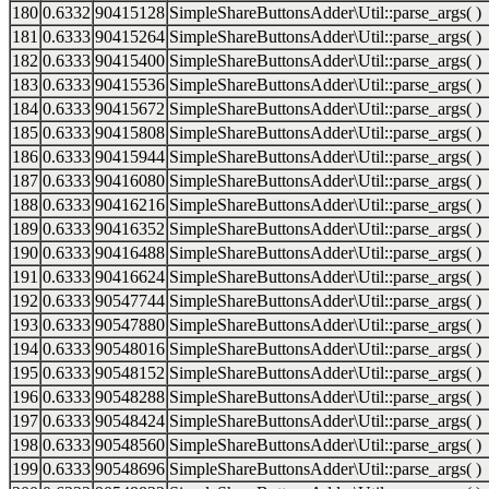
180
0.6332
90415128
SimpleShareButtonsAdder\Util::parse_args( )
181
0.6333
90415264
SimpleShareButtonsAdder\Util::parse_args( )
182
0.6333
90415400
SimpleShareButtonsAdder\Util::parse_args( )
183
0.6333
90415536
SimpleShareButtonsAdder\Util::parse_args( )
184
0.6333
90415672
SimpleShareButtonsAdder\Util::parse_args( )
185
0.6333
90415808
SimpleShareButtonsAdder\Util::parse_args( )
186
0.6333
90415944
SimpleShareButtonsAdder\Util::parse_args( )
187
0.6333
90416080
SimpleShareButtonsAdder\Util::parse_args( )
188
0.6333
90416216
SimpleShareButtonsAdder\Util::parse_args( )
189
0.6333
90416352
SimpleShareButtonsAdder\Util::parse_args( )
190
0.6333
90416488
SimpleShareButtonsAdder\Util::parse_args( )
191
0.6333
90416624
SimpleShareButtonsAdder\Util::parse_args( )
192
0.6333
90547744
SimpleShareButtonsAdder\Util::parse_args( )
193
0.6333
90547880
SimpleShareButtonsAdder\Util::parse_args( )
194
0.6333
90548016
SimpleShareButtonsAdder\Util::parse_args( )
195
0.6333
90548152
SimpleShareButtonsAdder\Util::parse_args( )
196
0.6333
90548288
SimpleShareButtonsAdder\Util::parse_args( )
197
0.6333
90548424
SimpleShareButtonsAdder\Util::parse_args( )
198
0.6333
90548560
SimpleShareButtonsAdder\Util::parse_args( )
199
0.6333
90548696
SimpleShareButtonsAdder\Util::parse_args( )