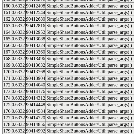
160
0.6332
90412408
SimpleShareButtonsAdder\Util::parse_args( )
161
0.6332
90412544
SimpleShareButtonsAdder\Util::parse_args( )
162
0.6332
90412680
SimpleShareButtonsAdder\Util::parse_args( )
163
0.6332
90412816
SimpleShareButtonsAdder\Util::parse_args( )
164
0.6332
90412952
SimpleShareButtonsAdder\Util::parse_args( )
165
0.6332
90413088
SimpleShareButtonsAdder\Util::parse_args( )
166
0.6332
90413224
SimpleShareButtonsAdder\Util::parse_args( )
167
0.6332
90413360
SimpleShareButtonsAdder\Util::parse_args( )
168
0.6332
90413496
SimpleShareButtonsAdder\Util::parse_args( )
169
0.6332
90413632
SimpleShareButtonsAdder\Util::parse_args( )
170
0.6332
90413768
SimpleShareButtonsAdder\Util::parse_args( )
171
0.6332
90413904
SimpleShareButtonsAdder\Util::parse_args( )
172
0.6332
90414040
SimpleShareButtonsAdder\Util::parse_args( )
173
0.6332
90414176
SimpleShareButtonsAdder\Util::parse_args( )
174
0.6332
90414312
SimpleShareButtonsAdder\Util::parse_args( )
175
0.6332
90414448
SimpleShareButtonsAdder\Util::parse_args( )
176
0.6332
90414584
SimpleShareButtonsAdder\Util::parse_args( )
177
0.6332
90414720
SimpleShareButtonsAdder\Util::parse_args( )
178
0.6332
90414856
SimpleShareButtonsAdder\Util::parse_args( )
179
0.6332
90414992
SimpleShareButtonsAdder\Util::parse_args( )