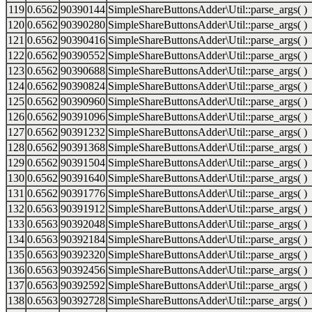
119
0.6562
90390144
SimpleShareButtonsAdder\Util::parse_args( )
120
0.6562
90390280
SimpleShareButtonsAdder\Util::parse_args( )
121
0.6562
90390416
SimpleShareButtonsAdder\Util::parse_args( )
122
0.6562
90390552
SimpleShareButtonsAdder\Util::parse_args( )
123
0.6562
90390688
SimpleShareButtonsAdder\Util::parse_args( )
124
0.6562
90390824
SimpleShareButtonsAdder\Util::parse_args( )
125
0.6562
90390960
SimpleShareButtonsAdder\Util::parse_args( )
126
0.6562
90391096
SimpleShareButtonsAdder\Util::parse_args( )
127
0.6562
90391232
SimpleShareButtonsAdder\Util::parse_args( )
128
0.6562
90391368
SimpleShareButtonsAdder\Util::parse_args( )
129
0.6562
90391504
SimpleShareButtonsAdder\Util::parse_args( )
130
0.6562
90391640
SimpleShareButtonsAdder\Util::parse_args( )
131
0.6562
90391776
SimpleShareButtonsAdder\Util::parse_args( )
132
0.6563
90391912
SimpleShareButtonsAdder\Util::parse_args( )
133
0.6563
90392048
SimpleShareButtonsAdder\Util::parse_args( )
134
0.6563
90392184
SimpleShareButtonsAdder\Util::parse_args( )
135
0.6563
90392320
SimpleShareButtonsAdder\Util::parse_args( )
136
0.6563
90392456
SimpleShareButtonsAdder\Util::parse_args( )
137
0.6563
90392592
SimpleShareButtonsAdder\Util::parse_args( )
138
0.6563
90392728
SimpleShareButtonsAdder\Util::parse_args( )