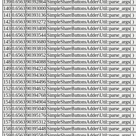
139
0.6563
90392864
SimpleShareButtonsAdder\Util::parse_args( )
140
0.6563
90393000
SimpleShareButtonsAdder\Util::parse_args( )
141
0.6563
90393136
SimpleShareButtonsAdder\Util::parse_args( )
142
0.6563
90393272
SimpleShareButtonsAdder\Util::parse_args( )
143
0.6563
90393408
SimpleShareButtonsAdder\Util::parse_args( )
144
0.6563
90393544
SimpleShareButtonsAdder\Util::parse_args( )
145
0.6563
90393680
SimpleShareButtonsAdder\Util::parse_args( )
146
0.6563
90393816
SimpleShareButtonsAdder\Util::parse_args( )
147
0.6563
90393952
SimpleShareButtonsAdder\Util::parse_args( )
148
0.6563
90394088
SimpleShareButtonsAdder\Util::parse_args( )
149
0.6563
90394224
SimpleShareButtonsAdder\Util::parse_args( )
150
0.6563
90394360
SimpleShareButtonsAdder\Util::parse_args( )
151
0.6563
90394496
SimpleShareButtonsAdder\Util::parse_args( )
152
0.6563
90394632
SimpleShareButtonsAdder\Util::parse_args( )
153
0.6563
90394768
SimpleShareButtonsAdder\Util::parse_args( )
154
0.6563
90394904
SimpleShareButtonsAdder\Util::parse_args( )
155
0.6563
90395040
SimpleShareButtonsAdder\Util::parse_args( )
156
0.6563
90395176
SimpleShareButtonsAdder\Util::parse_args( )
157
0.6563
90395312
SimpleShareButtonsAdder\Util::parse_args( )
158
0.6563
90395448
SimpleShareButtonsAdder\Util::parse_args( )
159
0.6563
90395584
SimpleShareButtonsAdder\Util::parse_args( )