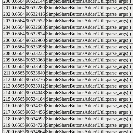
200
0.6564
90532144
SimpleShareButtonsAdder\Util::parse_args( )
201
0.6564
90532280
SimpleShareButtonsAdder\Util::parse_args( )
202
0.6564
90532416
SimpleShareButtonsAdder\Util::parse_args( )
203
0.6564
90532552
SimpleShareButtonsAdder\Util::parse_args( )
204
0.6564
90532688
SimpleShareButtonsAdder\Util::parse_args( )
205
0.6564
90532824
SimpleShareButtonsAdder\Util::parse_args( )
206
0.6564
90532960
SimpleShareButtonsAdder\Util::parse_args( )
207
0.6564
90533096
SimpleShareButtonsAdder\Util::parse_args( )
208
0.6564
90533232
SimpleShareButtonsAdder\Util::parse_args( )
209
0.6564
90533368
SimpleShareButtonsAdder\Util::parse_args( )
210
0.6564
90533504
SimpleShareButtonsAdder\Util::parse_args( )
211
0.6565
90533640
SimpleShareButtonsAdder\Util::parse_args( )
212
0.6565
90533776
SimpleShareButtonsAdder\Util::parse_args( )
213
0.6565
90533912
SimpleShareButtonsAdder\Util::parse_args( )
214
0.6565
90534048
SimpleShareButtonsAdder\Util::parse_args( )
215
0.6565
90534184
SimpleShareButtonsAdder\Util::parse_args( )
216
0.6565
90534320
SimpleShareButtonsAdder\Util::parse_args( )
217
0.6565
90534456
SimpleShareButtonsAdder\Util::parse_args( )
218
0.6565
90534592
SimpleShareButtonsAdder\Util::parse_args( )
219
0.6565
90534728
SimpleShareButtonsAdder\Util::parse_args( )
220
0.6565
90534864
SimpleShareButtonsAdder\Util::parse_args( )