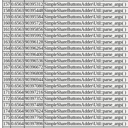
157
0.6563
90395312
SimpleShareButtonsAdder\Util::parse_args( )
158
0.6563
90395448
SimpleShareButtonsAdder\Util::parse_args( )
159
0.6563
90395584
SimpleShareButtonsAdder\Util::parse_args( )
160
0.6563
90395720
SimpleShareButtonsAdder\Util::parse_args( )
161
0.6563
90395856
SimpleShareButtonsAdder\Util::parse_args( )
162
0.6563
90395992
SimpleShareButtonsAdder\Util::parse_args( )
163
0.6563
90396128
SimpleShareButtonsAdder\Util::parse_args( )
164
0.6563
90396264
SimpleShareButtonsAdder\Util::parse_args( )
165
0.6563
90396400
SimpleShareButtonsAdder\Util::parse_args( )
166
0.6563
90396536
SimpleShareButtonsAdder\Util::parse_args( )
167
0.6563
90396672
SimpleShareButtonsAdder\Util::parse_args( )
168
0.6563
90396808
SimpleShareButtonsAdder\Util::parse_args( )
169
0.6563
90396944
SimpleShareButtonsAdder\Util::parse_args( )
170
0.6563
90397080
SimpleShareButtonsAdder\Util::parse_args( )
171
0.6564
90397216
SimpleShareButtonsAdder\Util::parse_args( )
172
0.6564
90397352
SimpleShareButtonsAdder\Util::parse_args( )
173
0.6564
90397488
SimpleShareButtonsAdder\Util::parse_args( )
174
0.6564
90397624
SimpleShareButtonsAdder\Util::parse_args( )
175
0.6564
90397760
SimpleShareButtonsAdder\Util::parse_args( )
176
0.6564
90397896
SimpleShareButtonsAdder\Util::parse_args( )