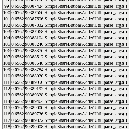
99
0.6562
90387424
SimpleShareButtonsAdder\Util::parse_args( )
100
0.6562
90387560
SimpleShareButtonsAdder\Util::parse_args( )
101
0.6562
90387696
SimpleShareButtonsAdder\Util::parse_args( )
102
0.6562
90387832
SimpleShareButtonsAdder\Util::parse_args( )
103
0.6562
90387968
SimpleShareButtonsAdder\Util::parse_args( )
104
0.6562
90388104
SimpleShareButtonsAdder\Util::parse_args( )
105
0.6562
90388240
SimpleShareButtonsAdder\Util::parse_args( )
106
0.6562
90388376
SimpleShareButtonsAdder\Util::parse_args( )
107
0.6562
90388512
SimpleShareButtonsAdder\Util::parse_args( )
108
0.6562
90388648
SimpleShareButtonsAdder\Util::parse_args( )
109
0.6562
90388784
SimpleShareButtonsAdder\Util::parse_args( )
110
0.6562
90388920
SimpleShareButtonsAdder\Util::parse_args( )
111
0.6562
90389056
SimpleShareButtonsAdder\Util::parse_args( )
112
0.6562
90389192
SimpleShareButtonsAdder\Util::parse_args( )
113
0.6562
90389328
SimpleShareButtonsAdder\Util::parse_args( )
114
0.6562
90389464
SimpleShareButtonsAdder\Util::parse_args( )
115
0.6562
90389600
SimpleShareButtonsAdder\Util::parse_args( )
116
0.6562
90389736
SimpleShareButtonsAdder\Util::parse_args( )
117
0.6562
90389872
SimpleShareButtonsAdder\Util::parse_args( )
118
0.6562
90390008
SimpleShareButtonsAdder\Util::parse_args( )