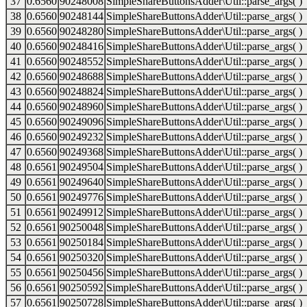
37
0.6560
90248008
SimpleShareButtonsAdder\Util::parse_args( )
38
0.6560
90248144
SimpleShareButtonsAdder\Util::parse_args( )
39
0.6560
90248280
SimpleShareButtonsAdder\Util::parse_args( )
40
0.6560
90248416
SimpleShareButtonsAdder\Util::parse_args( )
41
0.6560
90248552
SimpleShareButtonsAdder\Util::parse_args( )
42
0.6560
90248688
SimpleShareButtonsAdder\Util::parse_args( )
43
0.6560
90248824
SimpleShareButtonsAdder\Util::parse_args( )
44
0.6560
90248960
SimpleShareButtonsAdder\Util::parse_args( )
45
0.6560
90249096
SimpleShareButtonsAdder\Util::parse_args( )
46
0.6560
90249232
SimpleShareButtonsAdder\Util::parse_args( )
47
0.6560
90249368
SimpleShareButtonsAdder\Util::parse_args( )
48
0.6561
90249504
SimpleShareButtonsAdder\Util::parse_args( )
49
0.6561
90249640
SimpleShareButtonsAdder\Util::parse_args( )
50
0.6561
90249776
SimpleShareButtonsAdder\Util::parse_args( )
51
0.6561
90249912
SimpleShareButtonsAdder\Util::parse_args( )
52
0.6561
90250048
SimpleShareButtonsAdder\Util::parse_args( )
53
0.6561
90250184
SimpleShareButtonsAdder\Util::parse_args( )
54
0.6561
90250320
SimpleShareButtonsAdder\Util::parse_args( )
55
0.6561
90250456
SimpleShareButtonsAdder\Util::parse_args( )
56
0.6561
90250592
SimpleShareButtonsAdder\Util::parse_args( )
57
0.6561
90250728
SimpleShareButtonsAdder\Util::parse_args( )