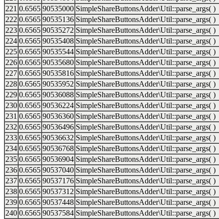
221
0.6565
90535000
SimpleShareButtonsAdder\Util::parse_args( )
222
0.6565
90535136
SimpleShareButtonsAdder\Util::parse_args( )
223
0.6565
90535272
SimpleShareButtonsAdder\Util::parse_args( )
224
0.6565
90535408
SimpleShareButtonsAdder\Util::parse_args( )
225
0.6565
90535544
SimpleShareButtonsAdder\Util::parse_args( )
226
0.6565
90535680
SimpleShareButtonsAdder\Util::parse_args( )
227
0.6565
90535816
SimpleShareButtonsAdder\Util::parse_args( )
228
0.6565
90535952
SimpleShareButtonsAdder\Util::parse_args( )
229
0.6565
90536088
SimpleShareButtonsAdder\Util::parse_args( )
230
0.6565
90536224
SimpleShareButtonsAdder\Util::parse_args( )
231
0.6565
90536360
SimpleShareButtonsAdder\Util::parse_args( )
232
0.6565
90536496
SimpleShareButtonsAdder\Util::parse_args( )
233
0.6565
90536632
SimpleShareButtonsAdder\Util::parse_args( )
234
0.6565
90536768
SimpleShareButtonsAdder\Util::parse_args( )
235
0.6565
90536904
SimpleShareButtonsAdder\Util::parse_args( )
236
0.6565
90537040
SimpleShareButtonsAdder\Util::parse_args( )
237
0.6565
90537176
SimpleShareButtonsAdder\Util::parse_args( )
238
0.6565
90537312
SimpleShareButtonsAdder\Util::parse_args( )
239
0.6565
90537448
SimpleShareButtonsAdder\Util::parse_args( )
240
0.6565
90537584
SimpleShareButtonsAdder\Util::parse_args( )