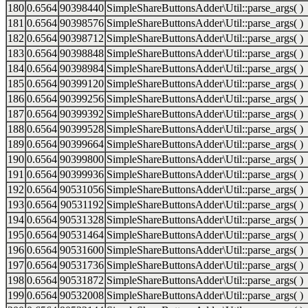
180
0.6564
90398440
SimpleShareButtonsAdder\Util::parse_args( )
181
0.6564
90398576
SimpleShareButtonsAdder\Util::parse_args( )
182
0.6564
90398712
SimpleShareButtonsAdder\Util::parse_args( )
183
0.6564
90398848
SimpleShareButtonsAdder\Util::parse_args( )
184
0.6564
90398984
SimpleShareButtonsAdder\Util::parse_args( )
185
0.6564
90399120
SimpleShareButtonsAdder\Util::parse_args( )
186
0.6564
90399256
SimpleShareButtonsAdder\Util::parse_args( )
187
0.6564
90399392
SimpleShareButtonsAdder\Util::parse_args( )
188
0.6564
90399528
SimpleShareButtonsAdder\Util::parse_args( )
189
0.6564
90399664
SimpleShareButtonsAdder\Util::parse_args( )
190
0.6564
90399800
SimpleShareButtonsAdder\Util::parse_args( )
191
0.6564
90399936
SimpleShareButtonsAdder\Util::parse_args( )
192
0.6564
90531056
SimpleShareButtonsAdder\Util::parse_args( )
193
0.6564
90531192
SimpleShareButtonsAdder\Util::parse_args( )
194
0.6564
90531328
SimpleShareButtonsAdder\Util::parse_args( )
195
0.6564
90531464
SimpleShareButtonsAdder\Util::parse_args( )
196
0.6564
90531600
SimpleShareButtonsAdder\Util::parse_args( )
197
0.6564
90531736
SimpleShareButtonsAdder\Util::parse_args( )
198
0.6564
90531872
SimpleShareButtonsAdder\Util::parse_args( )
199
0.6564
90532008
SimpleShareButtonsAdder\Util::parse_args( )