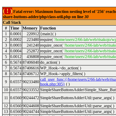
( ! )
Fatal error: Maximum function nesting level of '256' reach
share-buttons-adder/php/class-util.php on line
30
Call Stack
#
Time
Memory
Function
1
0.0001
220912
{main}( )
2
0.0002
223480
require(
'/home/users/2/66-lab/web/risakojo/w
3
0.0003
241240
require_once(
'/home/users/2/66-lab/web/risak
4
0.0004
252872
require_once(
'/home/users/2/66-lab/web/risak
5
0.0012
436808
require_once(
'/home/users/2/66-lab/web/risak
6
0.5674
87406040
do_action( )
7
0.5674
87406616
WP_Hook->do_action( )
8
0.5674
87406712
WP_Hook->apply_filters( )
call_user_func:{/home/users/2/66-lab/web/ris
9
0.6557
90233480
hook.php:305}
( )
10
0.6557
90233552
SimpleShareButtonsAdder\Simple_Share_Butt
11
0.6560
90244472
SimpleShareButtonsAdder\Util::parse_args( )
12
0.6560
90244608
SimpleShareButtonsAdder\Util::parse_args( )
13
0.6560
90244744
SimpleShareButtonsAdder\Util::parse_args( )