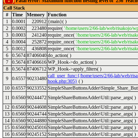
Fatal error: Maximum function nesting level of '256' reac
Call Stack
#
Time
Memory
Function
1
0.0001
220912
{main}( )
2
0.0002
223480
require(
'/home/users/2/66-lab/web/risakojo/w
3
0.0003
241240
require_once(
'/home/users/2/66-lab/web/risak
4
0.0004
252872
require_once(
'/home/users/2/66-lab/web/risak
5
0.0012
436808
require_once(
'/home/users/2/66-lab/web/risak
6
0.5674
87406040
do_action( )
7
0.5674
87406616
WP_Hook->do_action( )
8
0.5674
87406712
WP_Hook->apply_filters( )
call_user_func:{/home/users/2/66-lab/web/ris
9
0.6557
90233480
hook.php:305}
( )
10
0.6557
90233552
SimpleShareButtonsAdder\Simple_Share_Butt
11
0.6560
90244472
SimpleShareButtonsAdder\Util::parse_args( )
12
0.6560
90244608
SimpleShareButtonsAdder\Util::parse_args( )
13
0.6560
90244744
SimpleShareButtonsAdder\Util::parse_args( )
14
0.6560
90244880
SimpleShareButtonsAdder\Util::parse_args( )
15
0.6560
90245016
SimpleShareButtonsAdder\Util::parse_args( )
16
0.6560
90245152
SimpleShareButtonsAdder\Util::parse_args( )