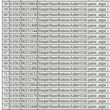
58
0.6561
90250864
SimpleShareButtonsAdder\Util::parse_args( )
59
0.6561
90251000
SimpleShareButtonsAdder\Util::parse_args( )
60
0.6561
90251136
SimpleShareButtonsAdder\Util::parse_args( )
61
0.6561
90251272
SimpleShareButtonsAdder\Util::parse_args( )
62
0.6561
90251408
SimpleShareButtonsAdder\Util::parse_args( )
63
0.6561
90251544
SimpleShareButtonsAdder\Util::parse_args( )
64
0.6561
90251680
SimpleShareButtonsAdder\Util::parse_args( )
65
0.6561
90251816
SimpleShareButtonsAdder\Util::parse_args( )
66
0.6561
90251952
SimpleShareButtonsAdder\Util::parse_args( )
67
0.6561
90252088
SimpleShareButtonsAdder\Util::parse_args( )
68
0.6561
90252224
SimpleShareButtonsAdder\Util::parse_args( )
69
0.6561
90252360
SimpleShareButtonsAdder\Util::parse_args( )
70
0.6561
90252496
SimpleShareButtonsAdder\Util::parse_args( )
71
0.6561
90252632
SimpleShareButtonsAdder\Util::parse_args( )
72
0.6561
90252768
SimpleShareButtonsAdder\Util::parse_args( )
73
0.6561
90252904
SimpleShareButtonsAdder\Util::parse_args( )
74
0.6561
90253040
SimpleShareButtonsAdder\Util::parse_args( )
75
0.6561
90253176
SimpleShareButtonsAdder\Util::parse_args( )
76
0.6561
90253312
SimpleShareButtonsAdder\Util::parse_args( )
77
0.6561
90253448
SimpleShareButtonsAdder\Util::parse_args( )