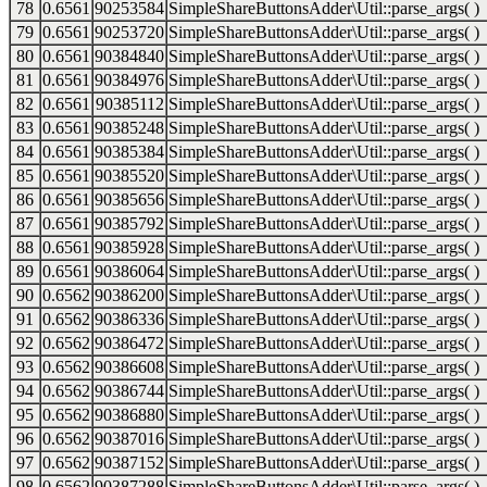
78
0.6561
90253584
SimpleShareButtonsAdder\Util::parse_args( )
79
0.6561
90253720
SimpleShareButtonsAdder\Util::parse_args( )
80
0.6561
90384840
SimpleShareButtonsAdder\Util::parse_args( )
81
0.6561
90384976
SimpleShareButtonsAdder\Util::parse_args( )
82
0.6561
90385112
SimpleShareButtonsAdder\Util::parse_args( )
83
0.6561
90385248
SimpleShareButtonsAdder\Util::parse_args( )
84
0.6561
90385384
SimpleShareButtonsAdder\Util::parse_args( )
85
0.6561
90385520
SimpleShareButtonsAdder\Util::parse_args( )
86
0.6561
90385656
SimpleShareButtonsAdder\Util::parse_args( )
87
0.6561
90385792
SimpleShareButtonsAdder\Util::parse_args( )
88
0.6561
90385928
SimpleShareButtonsAdder\Util::parse_args( )
89
0.6561
90386064
SimpleShareButtonsAdder\Util::parse_args( )
90
0.6562
90386200
SimpleShareButtonsAdder\Util::parse_args( )
91
0.6562
90386336
SimpleShareButtonsAdder\Util::parse_args( )
92
0.6562
90386472
SimpleShareButtonsAdder\Util::parse_args( )
93
0.6562
90386608
SimpleShareButtonsAdder\Util::parse_args( )
94
0.6562
90386744
SimpleShareButtonsAdder\Util::parse_args( )
95
0.6562
90386880
SimpleShareButtonsAdder\Util::parse_args( )
96
0.6562
90387016
SimpleShareButtonsAdder\Util::parse_args( )
97
0.6562
90387152
SimpleShareButtonsAdder\Util::parse_args( )
98
0.6562
90387288
SimpleShareButtonsAdder\Util::parse_args( )