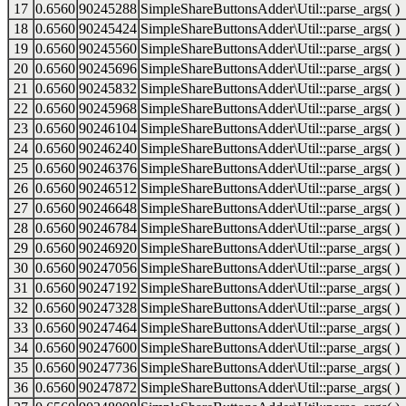
17
0.6560
90245288
SimpleShareButtonsAdder\Util::parse_args( )
18
0.6560
90245424
SimpleShareButtonsAdder\Util::parse_args( )
19
0.6560
90245560
SimpleShareButtonsAdder\Util::parse_args( )
20
0.6560
90245696
SimpleShareButtonsAdder\Util::parse_args( )
21
0.6560
90245832
SimpleShareButtonsAdder\Util::parse_args( )
22
0.6560
90245968
SimpleShareButtonsAdder\Util::parse_args( )
23
0.6560
90246104
SimpleShareButtonsAdder\Util::parse_args( )
24
0.6560
90246240
SimpleShareButtonsAdder\Util::parse_args( )
25
0.6560
90246376
SimpleShareButtonsAdder\Util::parse_args( )
26
0.6560
90246512
SimpleShareButtonsAdder\Util::parse_args( )
27
0.6560
90246648
SimpleShareButtonsAdder\Util::parse_args( )
28
0.6560
90246784
SimpleShareButtonsAdder\Util::parse_args( )
29
0.6560
90246920
SimpleShareButtonsAdder\Util::parse_args( )
30
0.6560
90247056
SimpleShareButtonsAdder\Util::parse_args( )
31
0.6560
90247192
SimpleShareButtonsAdder\Util::parse_args( )
32
0.6560
90247328
SimpleShareButtonsAdder\Util::parse_args( )
33
0.6560
90247464
SimpleShareButtonsAdder\Util::parse_args( )
34
0.6560
90247600
SimpleShareButtonsAdder\Util::parse_args( )
35
0.6560
90247736
SimpleShareButtonsAdder\Util::parse_args( )
36
0.6560
90247872
SimpleShareButtonsAdder\Util::parse_args( )