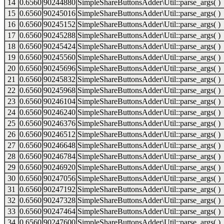
14
0.6560
90244880
SimpleShareButtonsAdder\Util::parse_args( )
15
0.6560
90245016
SimpleShareButtonsAdder\Util::parse_args( )
16
0.6560
90245152
SimpleShareButtonsAdder\Util::parse_args( )
17
0.6560
90245288
SimpleShareButtonsAdder\Util::parse_args( )
18
0.6560
90245424
SimpleShareButtonsAdder\Util::parse_args( )
19
0.6560
90245560
SimpleShareButtonsAdder\Util::parse_args( )
20
0.6560
90245696
SimpleShareButtonsAdder\Util::parse_args( )
21
0.6560
90245832
SimpleShareButtonsAdder\Util::parse_args( )
22
0.6560
90245968
SimpleShareButtonsAdder\Util::parse_args( )
23
0.6560
90246104
SimpleShareButtonsAdder\Util::parse_args( )
24
0.6560
90246240
SimpleShareButtonsAdder\Util::parse_args( )
25
0.6560
90246376
SimpleShareButtonsAdder\Util::parse_args( )
26
0.6560
90246512
SimpleShareButtonsAdder\Util::parse_args( )
27
0.6560
90246648
SimpleShareButtonsAdder\Util::parse_args( )
28
0.6560
90246784
SimpleShareButtonsAdder\Util::parse_args( )
29
0.6560
90246920
SimpleShareButtonsAdder\Util::parse_args( )
30
0.6560
90247056
SimpleShareButtonsAdder\Util::parse_args( )
31
0.6560
90247192
SimpleShareButtonsAdder\Util::parse_args( )
32
0.6560
90247328
SimpleShareButtonsAdder\Util::parse_args( )
33
0.6560
90247464
SimpleShareButtonsAdder\Util::parse_args( )
34
0.6560
90247600
SimpleShareButtonsAdder\Util::parse_args( )