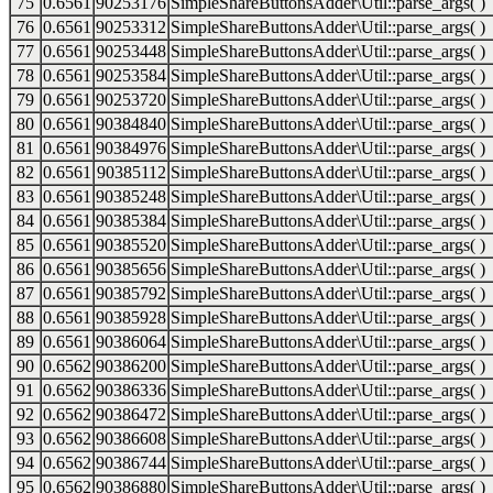
75
0.6561
90253176
SimpleShareButtonsAdder\Util::parse_args( )
76
0.6561
90253312
SimpleShareButtonsAdder\Util::parse_args( )
77
0.6561
90253448
SimpleShareButtonsAdder\Util::parse_args( )
78
0.6561
90253584
SimpleShareButtonsAdder\Util::parse_args( )
79
0.6561
90253720
SimpleShareButtonsAdder\Util::parse_args( )
80
0.6561
90384840
SimpleShareButtonsAdder\Util::parse_args( )
81
0.6561
90384976
SimpleShareButtonsAdder\Util::parse_args( )
82
0.6561
90385112
SimpleShareButtonsAdder\Util::parse_args( )
83
0.6561
90385248
SimpleShareButtonsAdder\Util::parse_args( )
84
0.6561
90385384
SimpleShareButtonsAdder\Util::parse_args( )
85
0.6561
90385520
SimpleShareButtonsAdder\Util::parse_args( )
86
0.6561
90385656
SimpleShareButtonsAdder\Util::parse_args( )
87
0.6561
90385792
SimpleShareButtonsAdder\Util::parse_args( )
88
0.6561
90385928
SimpleShareButtonsAdder\Util::parse_args( )
89
0.6561
90386064
SimpleShareButtonsAdder\Util::parse_args( )
90
0.6562
90386200
SimpleShareButtonsAdder\Util::parse_args( )
91
0.6562
90386336
SimpleShareButtonsAdder\Util::parse_args( )
92
0.6562
90386472
SimpleShareButtonsAdder\Util::parse_args( )
93
0.6562
90386608
SimpleShareButtonsAdder\Util::parse_args( )
94
0.6562
90386744
SimpleShareButtonsAdder\Util::parse_args( )
95
0.6562
90386880
SimpleShareButtonsAdder\Util::parse_args( )