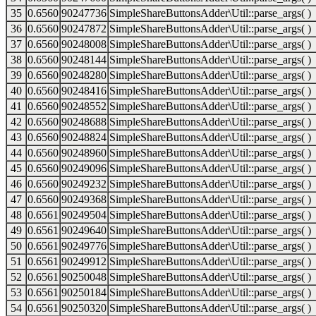
35
0.6560
90247736
SimpleShareButtonsAdder\Util::parse_args( )
36
0.6560
90247872
SimpleShareButtonsAdder\Util::parse_args( )
37
0.6560
90248008
SimpleShareButtonsAdder\Util::parse_args( )
38
0.6560
90248144
SimpleShareButtonsAdder\Util::parse_args( )
39
0.6560
90248280
SimpleShareButtonsAdder\Util::parse_args( )
40
0.6560
90248416
SimpleShareButtonsAdder\Util::parse_args( )
41
0.6560
90248552
SimpleShareButtonsAdder\Util::parse_args( )
42
0.6560
90248688
SimpleShareButtonsAdder\Util::parse_args( )
43
0.6560
90248824
SimpleShareButtonsAdder\Util::parse_args( )
44
0.6560
90248960
SimpleShareButtonsAdder\Util::parse_args( )
45
0.6560
90249096
SimpleShareButtonsAdder\Util::parse_args( )
46
0.6560
90249232
SimpleShareButtonsAdder\Util::parse_args( )
47
0.6560
90249368
SimpleShareButtonsAdder\Util::parse_args( )
48
0.6561
90249504
SimpleShareButtonsAdder\Util::parse_args( )
49
0.6561
90249640
SimpleShareButtonsAdder\Util::parse_args( )
50
0.6561
90249776
SimpleShareButtonsAdder\Util::parse_args( )
51
0.6561
90249912
SimpleShareButtonsAdder\Util::parse_args( )
52
0.6561
90250048
SimpleShareButtonsAdder\Util::parse_args( )
53
0.6561
90250184
SimpleShareButtonsAdder\Util::parse_args( )
54
0.6561
90250320
SimpleShareButtonsAdder\Util::parse_args( )