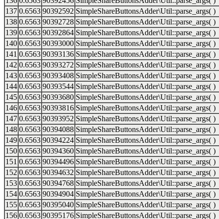
136
0.6563
90392456
SimpleShareButtonsAdder\Util::parse_args( )
137
0.6563
90392592
SimpleShareButtonsAdder\Util::parse_args( )
138
0.6563
90392728
SimpleShareButtonsAdder\Util::parse_args( )
139
0.6563
90392864
SimpleShareButtonsAdder\Util::parse_args( )
140
0.6563
90393000
SimpleShareButtonsAdder\Util::parse_args( )
141
0.6563
90393136
SimpleShareButtonsAdder\Util::parse_args( )
142
0.6563
90393272
SimpleShareButtonsAdder\Util::parse_args( )
143
0.6563
90393408
SimpleShareButtonsAdder\Util::parse_args( )
144
0.6563
90393544
SimpleShareButtonsAdder\Util::parse_args( )
145
0.6563
90393680
SimpleShareButtonsAdder\Util::parse_args( )
146
0.6563
90393816
SimpleShareButtonsAdder\Util::parse_args( )
147
0.6563
90393952
SimpleShareButtonsAdder\Util::parse_args( )
148
0.6563
90394088
SimpleShareButtonsAdder\Util::parse_args( )
149
0.6563
90394224
SimpleShareButtonsAdder\Util::parse_args( )
150
0.6563
90394360
SimpleShareButtonsAdder\Util::parse_args( )
151
0.6563
90394496
SimpleShareButtonsAdder\Util::parse_args( )
152
0.6563
90394632
SimpleShareButtonsAdder\Util::parse_args( )
153
0.6563
90394768
SimpleShareButtonsAdder\Util::parse_args( )
154
0.6563
90394904
SimpleShareButtonsAdder\Util::parse_args( )
155
0.6563
90395040
SimpleShareButtonsAdder\Util::parse_args( )
156
0.6563
90395176
SimpleShareButtonsAdder\Util::parse_args( )