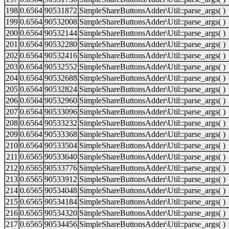
198
0.6564
90531872
SimpleShareButtonsAdder\Util::parse_args( )
199
0.6564
90532008
SimpleShareButtonsAdder\Util::parse_args( )
200
0.6564
90532144
SimpleShareButtonsAdder\Util::parse_args( )
201
0.6564
90532280
SimpleShareButtonsAdder\Util::parse_args( )
202
0.6564
90532416
SimpleShareButtonsAdder\Util::parse_args( )
203
0.6564
90532552
SimpleShareButtonsAdder\Util::parse_args( )
204
0.6564
90532688
SimpleShareButtonsAdder\Util::parse_args( )
205
0.6564
90532824
SimpleShareButtonsAdder\Util::parse_args( )
206
0.6564
90532960
SimpleShareButtonsAdder\Util::parse_args( )
207
0.6564
90533096
SimpleShareButtonsAdder\Util::parse_args( )
208
0.6564
90533232
SimpleShareButtonsAdder\Util::parse_args( )
209
0.6564
90533368
SimpleShareButtonsAdder\Util::parse_args( )
210
0.6564
90533504
SimpleShareButtonsAdder\Util::parse_args( )
211
0.6565
90533640
SimpleShareButtonsAdder\Util::parse_args( )
212
0.6565
90533776
SimpleShareButtonsAdder\Util::parse_args( )
213
0.6565
90533912
SimpleShareButtonsAdder\Util::parse_args( )
214
0.6565
90534048
SimpleShareButtonsAdder\Util::parse_args( )
215
0.6565
90534184
SimpleShareButtonsAdder\Util::parse_args( )
216
0.6565
90534320
SimpleShareButtonsAdder\Util::parse_args( )
217
0.6565
90534456
SimpleShareButtonsAdder\Util::parse_args( )