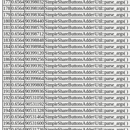
177
0.6564
90398032
SimpleShareButtonsAdder\Util::parse_args( )
178
0.6564
90398168
SimpleShareButtonsAdder\Util::parse_args( )
179
0.6564
90398304
SimpleShareButtonsAdder\Util::parse_args( )
180
0.6564
90398440
SimpleShareButtonsAdder\Util::parse_args( )
181
0.6564
90398576
SimpleShareButtonsAdder\Util::parse_args( )
182
0.6564
90398712
SimpleShareButtonsAdder\Util::parse_args( )
183
0.6564
90398848
SimpleShareButtonsAdder\Util::parse_args( )
184
0.6564
90398984
SimpleShareButtonsAdder\Util::parse_args( )
185
0.6564
90399120
SimpleShareButtonsAdder\Util::parse_args( )
186
0.6564
90399256
SimpleShareButtonsAdder\Util::parse_args( )
187
0.6564
90399392
SimpleShareButtonsAdder\Util::parse_args( )
188
0.6564
90399528
SimpleShareButtonsAdder\Util::parse_args( )
189
0.6564
90399664
SimpleShareButtonsAdder\Util::parse_args( )
190
0.6564
90399800
SimpleShareButtonsAdder\Util::parse_args( )
191
0.6564
90399936
SimpleShareButtonsAdder\Util::parse_args( )
192
0.6564
90531056
SimpleShareButtonsAdder\Util::parse_args( )
193
0.6564
90531192
SimpleShareButtonsAdder\Util::parse_args( )
194
0.6564
90531328
SimpleShareButtonsAdder\Util::parse_args( )
195
0.6564
90531464
SimpleShareButtonsAdder\Util::parse_args( )
196
0.6564
90531600
SimpleShareButtonsAdder\Util::parse_args( )
197
0.6564
90531736
SimpleShareButtonsAdder\Util::parse_args( )