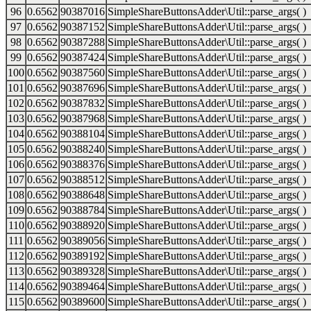
96
0.6562
90387016
SimpleShareButtonsAdder\Util::parse_args( )
97
0.6562
90387152
SimpleShareButtonsAdder\Util::parse_args( )
98
0.6562
90387288
SimpleShareButtonsAdder\Util::parse_args( )
99
0.6562
90387424
SimpleShareButtonsAdder\Util::parse_args( )
100
0.6562
90387560
SimpleShareButtonsAdder\Util::parse_args( )
101
0.6562
90387696
SimpleShareButtonsAdder\Util::parse_args( )
102
0.6562
90387832
SimpleShareButtonsAdder\Util::parse_args( )
103
0.6562
90387968
SimpleShareButtonsAdder\Util::parse_args( )
104
0.6562
90388104
SimpleShareButtonsAdder\Util::parse_args( )
105
0.6562
90388240
SimpleShareButtonsAdder\Util::parse_args( )
106
0.6562
90388376
SimpleShareButtonsAdder\Util::parse_args( )
107
0.6562
90388512
SimpleShareButtonsAdder\Util::parse_args( )
108
0.6562
90388648
SimpleShareButtonsAdder\Util::parse_args( )
109
0.6562
90388784
SimpleShareButtonsAdder\Util::parse_args( )
110
0.6562
90388920
SimpleShareButtonsAdder\Util::parse_args( )
111
0.6562
90389056
SimpleShareButtonsAdder\Util::parse_args( )
112
0.6562
90389192
SimpleShareButtonsAdder\Util::parse_args( )
113
0.6562
90389328
SimpleShareButtonsAdder\Util::parse_args( )
114
0.6562
90389464
SimpleShareButtonsAdder\Util::parse_args( )
115
0.6562
90389600
SimpleShareButtonsAdder\Util::parse_args( )