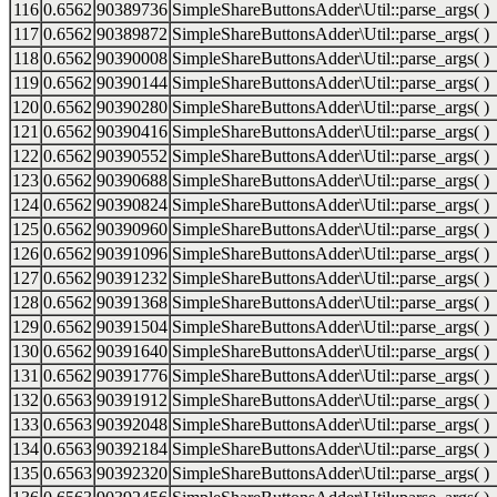
116
0.6562
90389736
SimpleShareButtonsAdder\Util::parse_args( )
117
0.6562
90389872
SimpleShareButtonsAdder\Util::parse_args( )
118
0.6562
90390008
SimpleShareButtonsAdder\Util::parse_args( )
119
0.6562
90390144
SimpleShareButtonsAdder\Util::parse_args( )
120
0.6562
90390280
SimpleShareButtonsAdder\Util::parse_args( )
121
0.6562
90390416
SimpleShareButtonsAdder\Util::parse_args( )
122
0.6562
90390552
SimpleShareButtonsAdder\Util::parse_args( )
123
0.6562
90390688
SimpleShareButtonsAdder\Util::parse_args( )
124
0.6562
90390824
SimpleShareButtonsAdder\Util::parse_args( )
125
0.6562
90390960
SimpleShareButtonsAdder\Util::parse_args( )
126
0.6562
90391096
SimpleShareButtonsAdder\Util::parse_args( )
127
0.6562
90391232
SimpleShareButtonsAdder\Util::parse_args( )
128
0.6562
90391368
SimpleShareButtonsAdder\Util::parse_args( )
129
0.6562
90391504
SimpleShareButtonsAdder\Util::parse_args( )
130
0.6562
90391640
SimpleShareButtonsAdder\Util::parse_args( )
131
0.6562
90391776
SimpleShareButtonsAdder\Util::parse_args( )
132
0.6563
90391912
SimpleShareButtonsAdder\Util::parse_args( )
133
0.6563
90392048
SimpleShareButtonsAdder\Util::parse_args( )
134
0.6563
90392184
SimpleShareButtonsAdder\Util::parse_args( )
135
0.6563
90392320
SimpleShareButtonsAdder\Util::parse_args( )