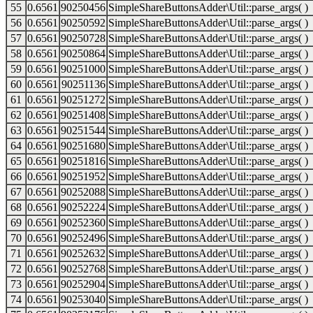
55
0.6561
90250456
SimpleShareButtonsAdder\Util::parse_args( )
56
0.6561
90250592
SimpleShareButtonsAdder\Util::parse_args( )
57
0.6561
90250728
SimpleShareButtonsAdder\Util::parse_args( )
58
0.6561
90250864
SimpleShareButtonsAdder\Util::parse_args( )
59
0.6561
90251000
SimpleShareButtonsAdder\Util::parse_args( )
60
0.6561
90251136
SimpleShareButtonsAdder\Util::parse_args( )
61
0.6561
90251272
SimpleShareButtonsAdder\Util::parse_args( )
62
0.6561
90251408
SimpleShareButtonsAdder\Util::parse_args( )
63
0.6561
90251544
SimpleShareButtonsAdder\Util::parse_args( )
64
0.6561
90251680
SimpleShareButtonsAdder\Util::parse_args( )
65
0.6561
90251816
SimpleShareButtonsAdder\Util::parse_args( )
66
0.6561
90251952
SimpleShareButtonsAdder\Util::parse_args( )
67
0.6561
90252088
SimpleShareButtonsAdder\Util::parse_args( )
68
0.6561
90252224
SimpleShareButtonsAdder\Util::parse_args( )
69
0.6561
90252360
SimpleShareButtonsAdder\Util::parse_args( )
70
0.6561
90252496
SimpleShareButtonsAdder\Util::parse_args( )
71
0.6561
90252632
SimpleShareButtonsAdder\Util::parse_args( )
72
0.6561
90252768
SimpleShareButtonsAdder\Util::parse_args( )
73
0.6561
90252904
SimpleShareButtonsAdder\Util::parse_args( )
74
0.6561
90253040
SimpleShareButtonsAdder\Util::parse_args( )