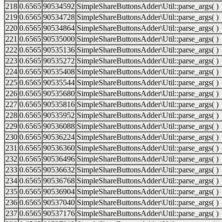
218
0.6565
90534592
SimpleShareButtonsAdder\Util::parse_args( )
219
0.6565
90534728
SimpleShareButtonsAdder\Util::parse_args( )
220
0.6565
90534864
SimpleShareButtonsAdder\Util::parse_args( )
221
0.6565
90535000
SimpleShareButtonsAdder\Util::parse_args( )
222
0.6565
90535136
SimpleShareButtonsAdder\Util::parse_args( )
223
0.6565
90535272
SimpleShareButtonsAdder\Util::parse_args( )
224
0.6565
90535408
SimpleShareButtonsAdder\Util::parse_args( )
225
0.6565
90535544
SimpleShareButtonsAdder\Util::parse_args( )
226
0.6565
90535680
SimpleShareButtonsAdder\Util::parse_args( )
227
0.6565
90535816
SimpleShareButtonsAdder\Util::parse_args( )
228
0.6565
90535952
SimpleShareButtonsAdder\Util::parse_args( )
229
0.6565
90536088
SimpleShareButtonsAdder\Util::parse_args( )
230
0.6565
90536224
SimpleShareButtonsAdder\Util::parse_args( )
231
0.6565
90536360
SimpleShareButtonsAdder\Util::parse_args( )
232
0.6565
90536496
SimpleShareButtonsAdder\Util::parse_args( )
233
0.6565
90536632
SimpleShareButtonsAdder\Util::parse_args( )
234
0.6565
90536768
SimpleShareButtonsAdder\Util::parse_args( )
235
0.6565
90536904
SimpleShareButtonsAdder\Util::parse_args( )
236
0.6565
90537040
SimpleShareButtonsAdder\Util::parse_args( )
237
0.6565
90537176
SimpleShareButtonsAdder\Util::parse_args( )