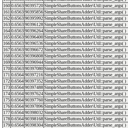
160
0.6563
90395720
SimpleShareButtonsAdder\Util::parse_args( )
161
0.6563
90395856
SimpleShareButtonsAdder\Util::parse_args( )
162
0.6563
90395992
SimpleShareButtonsAdder\Util::parse_args( )
163
0.6563
90396128
SimpleShareButtonsAdder\Util::parse_args( )
164
0.6563
90396264
SimpleShareButtonsAdder\Util::parse_args( )
165
0.6563
90396400
SimpleShareButtonsAdder\Util::parse_args( )
166
0.6563
90396536
SimpleShareButtonsAdder\Util::parse_args( )
167
0.6563
90396672
SimpleShareButtonsAdder\Util::parse_args( )
168
0.6563
90396808
SimpleShareButtonsAdder\Util::parse_args( )
169
0.6563
90396944
SimpleShareButtonsAdder\Util::parse_args( )
170
0.6563
90397080
SimpleShareButtonsAdder\Util::parse_args( )
171
0.6564
90397216
SimpleShareButtonsAdder\Util::parse_args( )
172
0.6564
90397352
SimpleShareButtonsAdder\Util::parse_args( )
173
0.6564
90397488
SimpleShareButtonsAdder\Util::parse_args( )
174
0.6564
90397624
SimpleShareButtonsAdder\Util::parse_args( )
175
0.6564
90397760
SimpleShareButtonsAdder\Util::parse_args( )
176
0.6564
90397896
SimpleShareButtonsAdder\Util::parse_args( )
177
0.6564
90398032
SimpleShareButtonsAdder\Util::parse_args( )
178
0.6564
90398168
SimpleShareButtonsAdder\Util::parse_args( )
179
0.6564
90398304
SimpleShareButtonsAdder\Util::parse_args( )