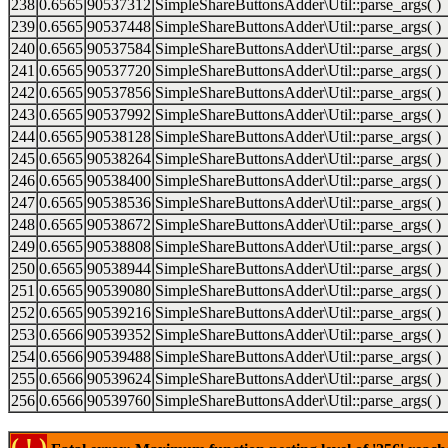
238
0.6565
90537312
SimpleShareButtonsAdder\Util::parse_args( )
239
0.6565
90537448
SimpleShareButtonsAdder\Util::parse_args( )
240
0.6565
90537584
SimpleShareButtonsAdder\Util::parse_args( )
241
0.6565
90537720
SimpleShareButtonsAdder\Util::parse_args( )
242
0.6565
90537856
SimpleShareButtonsAdder\Util::parse_args( )
243
0.6565
90537992
SimpleShareButtonsAdder\Util::parse_args( )
244
0.6565
90538128
SimpleShareButtonsAdder\Util::parse_args( )
245
0.6565
90538264
SimpleShareButtonsAdder\Util::parse_args( )
246
0.6565
90538400
SimpleShareButtonsAdder\Util::parse_args( )
247
0.6565
90538536
SimpleShareButtonsAdder\Util::parse_args( )
248
0.6565
90538672
SimpleShareButtonsAdder\Util::parse_args( )
249
0.6565
90538808
SimpleShareButtonsAdder\Util::parse_args( )
250
0.6565
90538944
SimpleShareButtonsAdder\Util::parse_args( )
251
0.6565
90539080
SimpleShareButtonsAdder\Util::parse_args( )
252
0.6565
90539216
SimpleShareButtonsAdder\Util::parse_args( )
253
0.6566
90539352
SimpleShareButtonsAdder\Util::parse_args( )
254
0.6566
90539488
SimpleShareButtonsAdder\Util::parse_args( )
255
0.6566
90539624
SimpleShareButtonsAdder\Util::parse_args( )
256
0.6566
90539760
SimpleShareButtonsAdder\Util::parse_args( )
( ! )