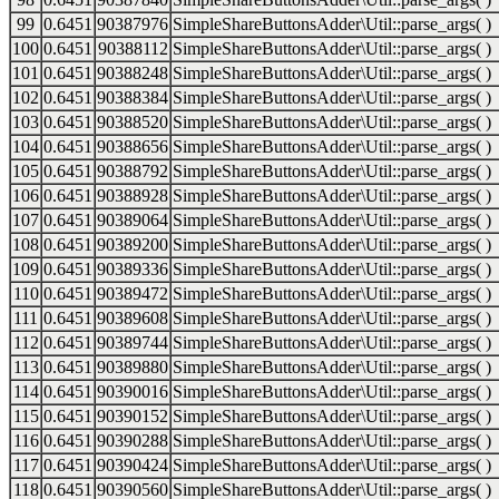
99
0.6451
90387976
SimpleShareButtonsAdder\Util::parse_args( )
100
0.6451
90388112
SimpleShareButtonsAdder\Util::parse_args( )
101
0.6451
90388248
SimpleShareButtonsAdder\Util::parse_args( )
102
0.6451
90388384
SimpleShareButtonsAdder\Util::parse_args( )
103
0.6451
90388520
SimpleShareButtonsAdder\Util::parse_args( )
104
0.6451
90388656
SimpleShareButtonsAdder\Util::parse_args( )
105
0.6451
90388792
SimpleShareButtonsAdder\Util::parse_args( )
106
0.6451
90388928
SimpleShareButtonsAdder\Util::parse_args( )
107
0.6451
90389064
SimpleShareButtonsAdder\Util::parse_args( )
108
0.6451
90389200
SimpleShareButtonsAdder\Util::parse_args( )
109
0.6451
90389336
SimpleShareButtonsAdder\Util::parse_args( )
110
0.6451
90389472
SimpleShareButtonsAdder\Util::parse_args( )
111
0.6451
90389608
SimpleShareButtonsAdder\Util::parse_args( )
112
0.6451
90389744
SimpleShareButtonsAdder\Util::parse_args( )
113
0.6451
90389880
SimpleShareButtonsAdder\Util::parse_args( )
114
0.6451
90390016
SimpleShareButtonsAdder\Util::parse_args( )
115
0.6451
90390152
SimpleShareButtonsAdder\Util::parse_args( )
116
0.6451
90390288
SimpleShareButtonsAdder\Util::parse_args( )
117
0.6451
90390424
SimpleShareButtonsAdder\Util::parse_args( )
118
0.6451
90390560
SimpleShareButtonsAdder\Util::parse_args( )