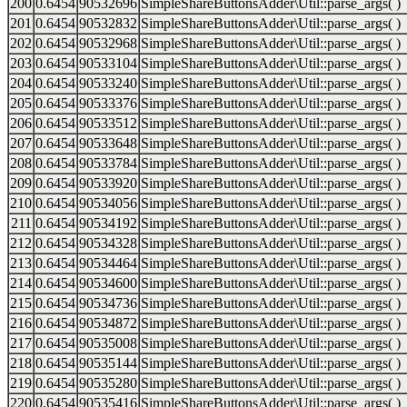
200
0.6454
90532696
SimpleShareButtonsAdder\Util::parse_args( )
201
0.6454
90532832
SimpleShareButtonsAdder\Util::parse_args( )
202
0.6454
90532968
SimpleShareButtonsAdder\Util::parse_args( )
203
0.6454
90533104
SimpleShareButtonsAdder\Util::parse_args( )
204
0.6454
90533240
SimpleShareButtonsAdder\Util::parse_args( )
205
0.6454
90533376
SimpleShareButtonsAdder\Util::parse_args( )
206
0.6454
90533512
SimpleShareButtonsAdder\Util::parse_args( )
207
0.6454
90533648
SimpleShareButtonsAdder\Util::parse_args( )
208
0.6454
90533784
SimpleShareButtonsAdder\Util::parse_args( )
209
0.6454
90533920
SimpleShareButtonsAdder\Util::parse_args( )
210
0.6454
90534056
SimpleShareButtonsAdder\Util::parse_args( )
211
0.6454
90534192
SimpleShareButtonsAdder\Util::parse_args( )
212
0.6454
90534328
SimpleShareButtonsAdder\Util::parse_args( )
213
0.6454
90534464
SimpleShareButtonsAdder\Util::parse_args( )
214
0.6454
90534600
SimpleShareButtonsAdder\Util::parse_args( )
215
0.6454
90534736
SimpleShareButtonsAdder\Util::parse_args( )
216
0.6454
90534872
SimpleShareButtonsAdder\Util::parse_args( )
217
0.6454
90535008
SimpleShareButtonsAdder\Util::parse_args( )
218
0.6454
90535144
SimpleShareButtonsAdder\Util::parse_args( )
219
0.6454
90535280
SimpleShareButtonsAdder\Util::parse_args( )
220
0.6454
90535416
SimpleShareButtonsAdder\Util::parse_args( )