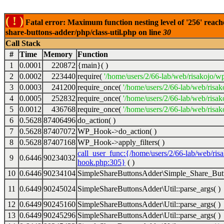
( ! )
Fatal error: Maximum function nesting level of '256' reach
share-buttons-adder/php/class-util.php on line
30
Call Stack
#
Time
Memory
Function
1
0.0001
220872
{main}( )
2
0.0002
223440
require(
'/home/users/2/66-lab/web/risakojo/w
3
0.0003
241200
require_once(
'/home/users/2/66-lab/web/risak
4
0.0005
252832
require_once(
'/home/users/2/66-lab/web/risak
5
0.0012
436768
require_once(
'/home/users/2/66-lab/web/risak
6
0.5628
87406496
do_action( )
7
0.5628
87407072
WP_Hook->do_action( )
8
0.5628
87407168
WP_Hook->apply_filters( )
call_user_func:{/home/users/2/66-lab/web/ris
9
0.6446
90234032
hook.php:305}
( )
10
0.6446
90234104
SimpleShareButtonsAdder\Simple_Share_Butt
11
0.6449
90245024
SimpleShareButtonsAdder\Util::parse_args( )
12
0.6449
90245160
SimpleShareButtonsAdder\Util::parse_args( )
13
0.6449
90245296
SimpleShareButtonsAdder\Util::parse_args( )