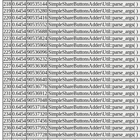
218
0.6454
90535144
SimpleShareButtonsAdder\Util::parse_args( )
219
0.6454
90535280
SimpleShareButtonsAdder\Util::parse_args( )
220
0.6454
90535416
SimpleShareButtonsAdder\Util::parse_args( )
221
0.6454
90535552
SimpleShareButtonsAdder\Util::parse_args( )
222
0.6454
90535688
SimpleShareButtonsAdder\Util::parse_args( )
223
0.6454
90535824
SimpleShareButtonsAdder\Util::parse_args( )
224
0.6454
90535960
SimpleShareButtonsAdder\Util::parse_args( )
225
0.6454
90536096
SimpleShareButtonsAdder\Util::parse_args( )
226
0.6454
90536232
SimpleShareButtonsAdder\Util::parse_args( )
227
0.6454
90536368
SimpleShareButtonsAdder\Util::parse_args( )
228
0.6454
90536504
SimpleShareButtonsAdder\Util::parse_args( )
229
0.6454
90536640
SimpleShareButtonsAdder\Util::parse_args( )
230
0.6454
90536776
SimpleShareButtonsAdder\Util::parse_args( )
231
0.6454
90536912
SimpleShareButtonsAdder\Util::parse_args( )
232
0.6454
90537048
SimpleShareButtonsAdder\Util::parse_args( )
233
0.6454
90537184
SimpleShareButtonsAdder\Util::parse_args( )
234
0.6454
90537320
SimpleShareButtonsAdder\Util::parse_args( )
235
0.6454
90537456
SimpleShareButtonsAdder\Util::parse_args( )
236
0.6454
90537592
SimpleShareButtonsAdder\Util::parse_args( )
237
0.6454
90537728
SimpleShareButtonsAdder\Util::parse_args( )