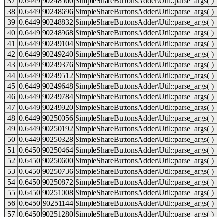
37
0.6449
90248560
SimpleShareButtonsAdder\Util::parse_args( )
38
0.6449
90248696
SimpleShareButtonsAdder\Util::parse_args( )
39
0.6449
90248832
SimpleShareButtonsAdder\Util::parse_args( )
40
0.6449
90248968
SimpleShareButtonsAdder\Util::parse_args( )
41
0.6449
90249104
SimpleShareButtonsAdder\Util::parse_args( )
42
0.6449
90249240
SimpleShareButtonsAdder\Util::parse_args( )
43
0.6449
90249376
SimpleShareButtonsAdder\Util::parse_args( )
44
0.6449
90249512
SimpleShareButtonsAdder\Util::parse_args( )
45
0.6449
90249648
SimpleShareButtonsAdder\Util::parse_args( )
46
0.6449
90249784
SimpleShareButtonsAdder\Util::parse_args( )
47
0.6449
90249920
SimpleShareButtonsAdder\Util::parse_args( )
48
0.6449
90250056
SimpleShareButtonsAdder\Util::parse_args( )
49
0.6449
90250192
SimpleShareButtonsAdder\Util::parse_args( )
50
0.6449
90250328
SimpleShareButtonsAdder\Util::parse_args( )
51
0.6450
90250464
SimpleShareButtonsAdder\Util::parse_args( )
52
0.6450
90250600
SimpleShareButtonsAdder\Util::parse_args( )
53
0.6450
90250736
SimpleShareButtonsAdder\Util::parse_args( )
54
0.6450
90250872
SimpleShareButtonsAdder\Util::parse_args( )
55
0.6450
90251008
SimpleShareButtonsAdder\Util::parse_args( )
56
0.6450
90251144
SimpleShareButtonsAdder\Util::parse_args( )
57
0.6450
90251280
SimpleShareButtonsAdder\Util::parse_args( )