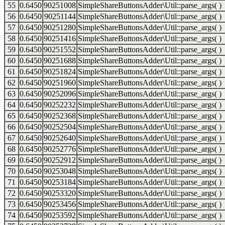
55
0.6450
90251008
SimpleShareButtonsAdder\Util::parse_args( )
56
0.6450
90251144
SimpleShareButtonsAdder\Util::parse_args( )
57
0.6450
90251280
SimpleShareButtonsAdder\Util::parse_args( )
58
0.6450
90251416
SimpleShareButtonsAdder\Util::parse_args( )
59
0.6450
90251552
SimpleShareButtonsAdder\Util::parse_args( )
60
0.6450
90251688
SimpleShareButtonsAdder\Util::parse_args( )
61
0.6450
90251824
SimpleShareButtonsAdder\Util::parse_args( )
62
0.6450
90251960
SimpleShareButtonsAdder\Util::parse_args( )
63
0.6450
90252096
SimpleShareButtonsAdder\Util::parse_args( )
64
0.6450
90252232
SimpleShareButtonsAdder\Util::parse_args( )
65
0.6450
90252368
SimpleShareButtonsAdder\Util::parse_args( )
66
0.6450
90252504
SimpleShareButtonsAdder\Util::parse_args( )
67
0.6450
90252640
SimpleShareButtonsAdder\Util::parse_args( )
68
0.6450
90252776
SimpleShareButtonsAdder\Util::parse_args( )
69
0.6450
90252912
SimpleShareButtonsAdder\Util::parse_args( )
70
0.6450
90253048
SimpleShareButtonsAdder\Util::parse_args( )
71
0.6450
90253184
SimpleShareButtonsAdder\Util::parse_args( )
72
0.6450
90253320
SimpleShareButtonsAdder\Util::parse_args( )
73
0.6450
90253456
SimpleShareButtonsAdder\Util::parse_args( )
74
0.6450
90253592
SimpleShareButtonsAdder\Util::parse_args( )