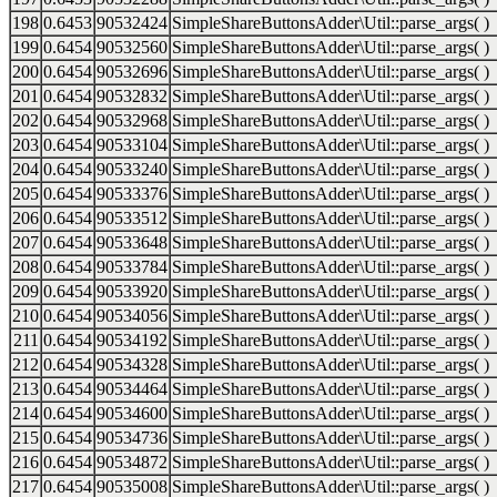
198
0.6453
90532424
SimpleShareButtonsAdder\Util::parse_args( )
199
0.6454
90532560
SimpleShareButtonsAdder\Util::parse_args( )
200
0.6454
90532696
SimpleShareButtonsAdder\Util::parse_args( )
201
0.6454
90532832
SimpleShareButtonsAdder\Util::parse_args( )
202
0.6454
90532968
SimpleShareButtonsAdder\Util::parse_args( )
203
0.6454
90533104
SimpleShareButtonsAdder\Util::parse_args( )
204
0.6454
90533240
SimpleShareButtonsAdder\Util::parse_args( )
205
0.6454
90533376
SimpleShareButtonsAdder\Util::parse_args( )
206
0.6454
90533512
SimpleShareButtonsAdder\Util::parse_args( )
207
0.6454
90533648
SimpleShareButtonsAdder\Util::parse_args( )
208
0.6454
90533784
SimpleShareButtonsAdder\Util::parse_args( )
209
0.6454
90533920
SimpleShareButtonsAdder\Util::parse_args( )
210
0.6454
90534056
SimpleShareButtonsAdder\Util::parse_args( )
211
0.6454
90534192
SimpleShareButtonsAdder\Util::parse_args( )
212
0.6454
90534328
SimpleShareButtonsAdder\Util::parse_args( )
213
0.6454
90534464
SimpleShareButtonsAdder\Util::parse_args( )
214
0.6454
90534600
SimpleShareButtonsAdder\Util::parse_args( )
215
0.6454
90534736
SimpleShareButtonsAdder\Util::parse_args( )
216
0.6454
90534872
SimpleShareButtonsAdder\Util::parse_args( )
217
0.6454
90535008
SimpleShareButtonsAdder\Util::parse_args( )