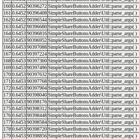
160
0.6452
90396272
SimpleShareButtonsAdder\Util::parse_args( )
161
0.6452
90396408
SimpleShareButtonsAdder\Util::parse_args( )
162
0.6452
90396544
SimpleShareButtonsAdder\Util::parse_args( )
163
0.6452
90396680
SimpleShareButtonsAdder\Util::parse_args( )
164
0.6453
90396816
SimpleShareButtonsAdder\Util::parse_args( )
165
0.6453
90396952
SimpleShareButtonsAdder\Util::parse_args( )
166
0.6453
90397088
SimpleShareButtonsAdder\Util::parse_args( )
167
0.6453
90397224
SimpleShareButtonsAdder\Util::parse_args( )
168
0.6453
90397360
SimpleShareButtonsAdder\Util::parse_args( )
169
0.6453
90397496
SimpleShareButtonsAdder\Util::parse_args( )
170
0.6453
90397632
SimpleShareButtonsAdder\Util::parse_args( )
171
0.6453
90397768
SimpleShareButtonsAdder\Util::parse_args( )
172
0.6453
90397904
SimpleShareButtonsAdder\Util::parse_args( )
173
0.6453
90398040
SimpleShareButtonsAdder\Util::parse_args( )
174
0.6453
90398176
SimpleShareButtonsAdder\Util::parse_args( )
175
0.6453
90398312
SimpleShareButtonsAdder\Util::parse_args( )
176
0.6453
90398448
SimpleShareButtonsAdder\Util::parse_args( )
177
0.6453
90398584
SimpleShareButtonsAdder\Util::parse_args( )
178
0.6453
90398720
SimpleShareButtonsAdder\Util::parse_args( )
179
0.6453
90398856
SimpleShareButtonsAdder\Util::parse_args( )