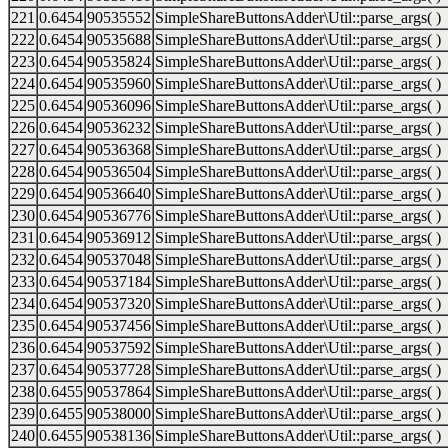
221
0.6454
90535552
SimpleShareButtonsAdder\Util::parse_args( )
222
0.6454
90535688
SimpleShareButtonsAdder\Util::parse_args( )
223
0.6454
90535824
SimpleShareButtonsAdder\Util::parse_args( )
224
0.6454
90535960
SimpleShareButtonsAdder\Util::parse_args( )
225
0.6454
90536096
SimpleShareButtonsAdder\Util::parse_args( )
226
0.6454
90536232
SimpleShareButtonsAdder\Util::parse_args( )
227
0.6454
90536368
SimpleShareButtonsAdder\Util::parse_args( )
228
0.6454
90536504
SimpleShareButtonsAdder\Util::parse_args( )
229
0.6454
90536640
SimpleShareButtonsAdder\Util::parse_args( )
230
0.6454
90536776
SimpleShareButtonsAdder\Util::parse_args( )
231
0.6454
90536912
SimpleShareButtonsAdder\Util::parse_args( )
232
0.6454
90537048
SimpleShareButtonsAdder\Util::parse_args( )
233
0.6454
90537184
SimpleShareButtonsAdder\Util::parse_args( )
234
0.6454
90537320
SimpleShareButtonsAdder\Util::parse_args( )
235
0.6454
90537456
SimpleShareButtonsAdder\Util::parse_args( )
236
0.6454
90537592
SimpleShareButtonsAdder\Util::parse_args( )
237
0.6454
90537728
SimpleShareButtonsAdder\Util::parse_args( )
238
0.6455
90537864
SimpleShareButtonsAdder\Util::parse_args( )
239
0.6455
90538000
SimpleShareButtonsAdder\Util::parse_args( )
240
0.6455
90538136
SimpleShareButtonsAdder\Util::parse_args( )