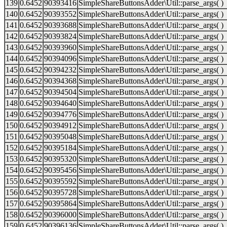
139
0.6452
90393416
SimpleShareButtonsAdder\Util::parse_args( )
140
0.6452
90393552
SimpleShareButtonsAdder\Util::parse_args( )
141
0.6452
90393688
SimpleShareButtonsAdder\Util::parse_args( )
142
0.6452
90393824
SimpleShareButtonsAdder\Util::parse_args( )
143
0.6452
90393960
SimpleShareButtonsAdder\Util::parse_args( )
144
0.6452
90394096
SimpleShareButtonsAdder\Util::parse_args( )
145
0.6452
90394232
SimpleShareButtonsAdder\Util::parse_args( )
146
0.6452
90394368
SimpleShareButtonsAdder\Util::parse_args( )
147
0.6452
90394504
SimpleShareButtonsAdder\Util::parse_args( )
148
0.6452
90394640
SimpleShareButtonsAdder\Util::parse_args( )
149
0.6452
90394776
SimpleShareButtonsAdder\Util::parse_args( )
150
0.6452
90394912
SimpleShareButtonsAdder\Util::parse_args( )
151
0.6452
90395048
SimpleShareButtonsAdder\Util::parse_args( )
152
0.6452
90395184
SimpleShareButtonsAdder\Util::parse_args( )
153
0.6452
90395320
SimpleShareButtonsAdder\Util::parse_args( )
154
0.6452
90395456
SimpleShareButtonsAdder\Util::parse_args( )
155
0.6452
90395592
SimpleShareButtonsAdder\Util::parse_args( )
156
0.6452
90395728
SimpleShareButtonsAdder\Util::parse_args( )
157
0.6452
90395864
SimpleShareButtonsAdder\Util::parse_args( )
158
0.6452
90396000
SimpleShareButtonsAdder\Util::parse_args( )
159
0.6452
90396136
SimpleShareButtonsAdder\Util::parse_args( )