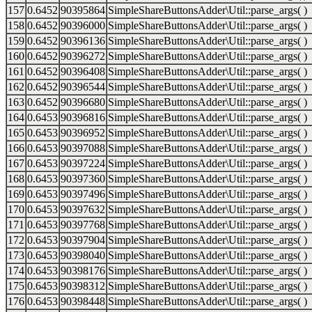
157
0.6452
90395864
SimpleShareButtonsAdder\Util::parse_args( )
158
0.6452
90396000
SimpleShareButtonsAdder\Util::parse_args( )
159
0.6452
90396136
SimpleShareButtonsAdder\Util::parse_args( )
160
0.6452
90396272
SimpleShareButtonsAdder\Util::parse_args( )
161
0.6452
90396408
SimpleShareButtonsAdder\Util::parse_args( )
162
0.6452
90396544
SimpleShareButtonsAdder\Util::parse_args( )
163
0.6452
90396680
SimpleShareButtonsAdder\Util::parse_args( )
164
0.6453
90396816
SimpleShareButtonsAdder\Util::parse_args( )
165
0.6453
90396952
SimpleShareButtonsAdder\Util::parse_args( )
166
0.6453
90397088
SimpleShareButtonsAdder\Util::parse_args( )
167
0.6453
90397224
SimpleShareButtonsAdder\Util::parse_args( )
168
0.6453
90397360
SimpleShareButtonsAdder\Util::parse_args( )
169
0.6453
90397496
SimpleShareButtonsAdder\Util::parse_args( )
170
0.6453
90397632
SimpleShareButtonsAdder\Util::parse_args( )
171
0.6453
90397768
SimpleShareButtonsAdder\Util::parse_args( )
172
0.6453
90397904
SimpleShareButtonsAdder\Util::parse_args( )
173
0.6453
90398040
SimpleShareButtonsAdder\Util::parse_args( )
174
0.6453
90398176
SimpleShareButtonsAdder\Util::parse_args( )
175
0.6453
90398312
SimpleShareButtonsAdder\Util::parse_args( )
176
0.6453
90398448
SimpleShareButtonsAdder\Util::parse_args( )