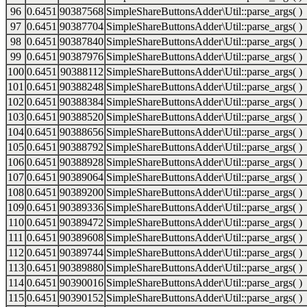
96
0.6451
90387568
SimpleShareButtonsAdder\Util::parse_args( )
97
0.6451
90387704
SimpleShareButtonsAdder\Util::parse_args( )
98
0.6451
90387840
SimpleShareButtonsAdder\Util::parse_args( )
99
0.6451
90387976
SimpleShareButtonsAdder\Util::parse_args( )
100
0.6451
90388112
SimpleShareButtonsAdder\Util::parse_args( )
101
0.6451
90388248
SimpleShareButtonsAdder\Util::parse_args( )
102
0.6451
90388384
SimpleShareButtonsAdder\Util::parse_args( )
103
0.6451
90388520
SimpleShareButtonsAdder\Util::parse_args( )
104
0.6451
90388656
SimpleShareButtonsAdder\Util::parse_args( )
105
0.6451
90388792
SimpleShareButtonsAdder\Util::parse_args( )
106
0.6451
90388928
SimpleShareButtonsAdder\Util::parse_args( )
107
0.6451
90389064
SimpleShareButtonsAdder\Util::parse_args( )
108
0.6451
90389200
SimpleShareButtonsAdder\Util::parse_args( )
109
0.6451
90389336
SimpleShareButtonsAdder\Util::parse_args( )
110
0.6451
90389472
SimpleShareButtonsAdder\Util::parse_args( )
111
0.6451
90389608
SimpleShareButtonsAdder\Util::parse_args( )
112
0.6451
90389744
SimpleShareButtonsAdder\Util::parse_args( )
113
0.6451
90389880
SimpleShareButtonsAdder\Util::parse_args( )
114
0.6451
90390016
SimpleShareButtonsAdder\Util::parse_args( )
115
0.6451
90390152
SimpleShareButtonsAdder\Util::parse_args( )