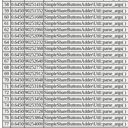
58
0.6450
90251416
SimpleShareButtonsAdder\Util::parse_args( )
59
0.6450
90251552
SimpleShareButtonsAdder\Util::parse_args( )
60
0.6450
90251688
SimpleShareButtonsAdder\Util::parse_args( )
61
0.6450
90251824
SimpleShareButtonsAdder\Util::parse_args( )
62
0.6450
90251960
SimpleShareButtonsAdder\Util::parse_args( )
63
0.6450
90252096
SimpleShareButtonsAdder\Util::parse_args( )
64
0.6450
90252232
SimpleShareButtonsAdder\Util::parse_args( )
65
0.6450
90252368
SimpleShareButtonsAdder\Util::parse_args( )
66
0.6450
90252504
SimpleShareButtonsAdder\Util::parse_args( )
67
0.6450
90252640
SimpleShareButtonsAdder\Util::parse_args( )
68
0.6450
90252776
SimpleShareButtonsAdder\Util::parse_args( )
69
0.6450
90252912
SimpleShareButtonsAdder\Util::parse_args( )
70
0.6450
90253048
SimpleShareButtonsAdder\Util::parse_args( )
71
0.6450
90253184
SimpleShareButtonsAdder\Util::parse_args( )
72
0.6450
90253320
SimpleShareButtonsAdder\Util::parse_args( )
73
0.6450
90253456
SimpleShareButtonsAdder\Util::parse_args( )
74
0.6450
90253592
SimpleShareButtonsAdder\Util::parse_args( )
75
0.6450
90253728
SimpleShareButtonsAdder\Util::parse_args( )
76
0.6450
90253864
SimpleShareButtonsAdder\Util::parse_args( )
77
0.6450
90254000
SimpleShareButtonsAdder\Util::parse_args( )