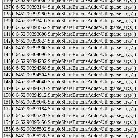
136
0.6452
90393008
SimpleShareButtonsAdder\Util::parse_args( )
137
0.6452
90393144
SimpleShareButtonsAdder\Util::parse_args( )
138
0.6452
90393280
SimpleShareButtonsAdder\Util::parse_args( )
139
0.6452
90393416
SimpleShareButtonsAdder\Util::parse_args( )
140
0.6452
90393552
SimpleShareButtonsAdder\Util::parse_args( )
141
0.6452
90393688
SimpleShareButtonsAdder\Util::parse_args( )
142
0.6452
90393824
SimpleShareButtonsAdder\Util::parse_args( )
143
0.6452
90393960
SimpleShareButtonsAdder\Util::parse_args( )
144
0.6452
90394096
SimpleShareButtonsAdder\Util::parse_args( )
145
0.6452
90394232
SimpleShareButtonsAdder\Util::parse_args( )
146
0.6452
90394368
SimpleShareButtonsAdder\Util::parse_args( )
147
0.6452
90394504
SimpleShareButtonsAdder\Util::parse_args( )
148
0.6452
90394640
SimpleShareButtonsAdder\Util::parse_args( )
149
0.6452
90394776
SimpleShareButtonsAdder\Util::parse_args( )
150
0.6452
90394912
SimpleShareButtonsAdder\Util::parse_args( )
151
0.6452
90395048
SimpleShareButtonsAdder\Util::parse_args( )
152
0.6452
90395184
SimpleShareButtonsAdder\Util::parse_args( )
153
0.6452
90395320
SimpleShareButtonsAdder\Util::parse_args( )
154
0.6452
90395456
SimpleShareButtonsAdder\Util::parse_args( )
155
0.6452
90395592
SimpleShareButtonsAdder\Util::parse_args( )
156
0.6452
90395728
SimpleShareButtonsAdder\Util::parse_args( )