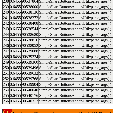
238
0.6455
90537864
SimpleShareButtonsAdder\Util::parse_args( )
239
0.6455
90538000
SimpleShareButtonsAdder\Util::parse_args( )
240
0.6455
90538136
SimpleShareButtonsAdder\Util::parse_args( )
241
0.6455
90538272
SimpleShareButtonsAdder\Util::parse_args( )
242
0.6455
90538408
SimpleShareButtonsAdder\Util::parse_args( )
243
0.6455
90538544
SimpleShareButtonsAdder\Util::parse_args( )
244
0.6455
90538680
SimpleShareButtonsAdder\Util::parse_args( )
245
0.6455
90538816
SimpleShareButtonsAdder\Util::parse_args( )
246
0.6455
90538952
SimpleShareButtonsAdder\Util::parse_args( )
247
0.6455
90539088
SimpleShareButtonsAdder\Util::parse_args( )
248
0.6455
90539224
SimpleShareButtonsAdder\Util::parse_args( )
249
0.6455
90539360
SimpleShareButtonsAdder\Util::parse_args( )
250
0.6455
90539496
SimpleShareButtonsAdder\Util::parse_args( )
251
0.6455
90539632
SimpleShareButtonsAdder\Util::parse_args( )
252
0.6455
90539768
SimpleShareButtonsAdder\Util::parse_args( )
253
0.6455
90539904
SimpleShareButtonsAdder\Util::parse_args( )
254
0.6455
90540040
SimpleShareButtonsAdder\Util::parse_args( )
255
0.6455
90540176
SimpleShareButtonsAdder\Util::parse_args( )
256
0.6455
90540312
SimpleShareButtonsAdder\Util::parse_args( )
( ! )