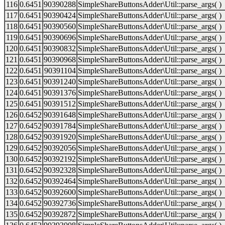
116
0.6451
90390288
SimpleShareButtonsAdder\Util::parse_args( )
117
0.6451
90390424
SimpleShareButtonsAdder\Util::parse_args( )
118
0.6451
90390560
SimpleShareButtonsAdder\Util::parse_args( )
119
0.6451
90390696
SimpleShareButtonsAdder\Util::parse_args( )
120
0.6451
90390832
SimpleShareButtonsAdder\Util::parse_args( )
121
0.6451
90390968
SimpleShareButtonsAdder\Util::parse_args( )
122
0.6451
90391104
SimpleShareButtonsAdder\Util::parse_args( )
123
0.6451
90391240
SimpleShareButtonsAdder\Util::parse_args( )
124
0.6451
90391376
SimpleShareButtonsAdder\Util::parse_args( )
125
0.6451
90391512
SimpleShareButtonsAdder\Util::parse_args( )
126
0.6452
90391648
SimpleShareButtonsAdder\Util::parse_args( )
127
0.6452
90391784
SimpleShareButtonsAdder\Util::parse_args( )
128
0.6452
90391920
SimpleShareButtonsAdder\Util::parse_args( )
129
0.6452
90392056
SimpleShareButtonsAdder\Util::parse_args( )
130
0.6452
90392192
SimpleShareButtonsAdder\Util::parse_args( )
131
0.6452
90392328
SimpleShareButtonsAdder\Util::parse_args( )
132
0.6452
90392464
SimpleShareButtonsAdder\Util::parse_args( )
133
0.6452
90392600
SimpleShareButtonsAdder\Util::parse_args( )
134
0.6452
90392736
SimpleShareButtonsAdder\Util::parse_args( )
135
0.6452
90392872
SimpleShareButtonsAdder\Util::parse_args( )