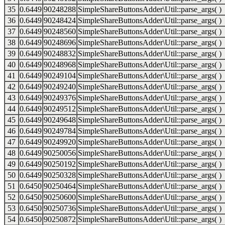
35
0.6449
90248288
SimpleShareButtonsAdder\Util::parse_args( )
36
0.6449
90248424
SimpleShareButtonsAdder\Util::parse_args( )
37
0.6449
90248560
SimpleShareButtonsAdder\Util::parse_args( )
38
0.6449
90248696
SimpleShareButtonsAdder\Util::parse_args( )
39
0.6449
90248832
SimpleShareButtonsAdder\Util::parse_args( )
40
0.6449
90248968
SimpleShareButtonsAdder\Util::parse_args( )
41
0.6449
90249104
SimpleShareButtonsAdder\Util::parse_args( )
42
0.6449
90249240
SimpleShareButtonsAdder\Util::parse_args( )
43
0.6449
90249376
SimpleShareButtonsAdder\Util::parse_args( )
44
0.6449
90249512
SimpleShareButtonsAdder\Util::parse_args( )
45
0.6449
90249648
SimpleShareButtonsAdder\Util::parse_args( )
46
0.6449
90249784
SimpleShareButtonsAdder\Util::parse_args( )
47
0.6449
90249920
SimpleShareButtonsAdder\Util::parse_args( )
48
0.6449
90250056
SimpleShareButtonsAdder\Util::parse_args( )
49
0.6449
90250192
SimpleShareButtonsAdder\Util::parse_args( )
50
0.6449
90250328
SimpleShareButtonsAdder\Util::parse_args( )
51
0.6450
90250464
SimpleShareButtonsAdder\Util::parse_args( )
52
0.6450
90250600
SimpleShareButtonsAdder\Util::parse_args( )
53
0.6450
90250736
SimpleShareButtonsAdder\Util::parse_args( )
54
0.6450
90250872
SimpleShareButtonsAdder\Util::parse_args( )