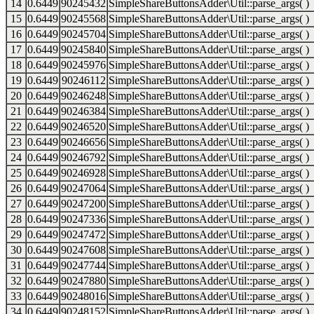
14
0.6449
90245432
SimpleShareButtonsAdder\Util::parse_args( )
15
0.6449
90245568
SimpleShareButtonsAdder\Util::parse_args( )
16
0.6449
90245704
SimpleShareButtonsAdder\Util::parse_args( )
17
0.6449
90245840
SimpleShareButtonsAdder\Util::parse_args( )
18
0.6449
90245976
SimpleShareButtonsAdder\Util::parse_args( )
19
0.6449
90246112
SimpleShareButtonsAdder\Util::parse_args( )
20
0.6449
90246248
SimpleShareButtonsAdder\Util::parse_args( )
21
0.6449
90246384
SimpleShareButtonsAdder\Util::parse_args( )
22
0.6449
90246520
SimpleShareButtonsAdder\Util::parse_args( )
23
0.6449
90246656
SimpleShareButtonsAdder\Util::parse_args( )
24
0.6449
90246792
SimpleShareButtonsAdder\Util::parse_args( )
25
0.6449
90246928
SimpleShareButtonsAdder\Util::parse_args( )
26
0.6449
90247064
SimpleShareButtonsAdder\Util::parse_args( )
27
0.6449
90247200
SimpleShareButtonsAdder\Util::parse_args( )
28
0.6449
90247336
SimpleShareButtonsAdder\Util::parse_args( )
29
0.6449
90247472
SimpleShareButtonsAdder\Util::parse_args( )
30
0.6449
90247608
SimpleShareButtonsAdder\Util::parse_args( )
31
0.6449
90247744
SimpleShareButtonsAdder\Util::parse_args( )
32
0.6449
90247880
SimpleShareButtonsAdder\Util::parse_args( )
33
0.6449
90248016
SimpleShareButtonsAdder\Util::parse_args( )
34
0.6449
90248152
SimpleShareButtonsAdder\Util::parse_args( )