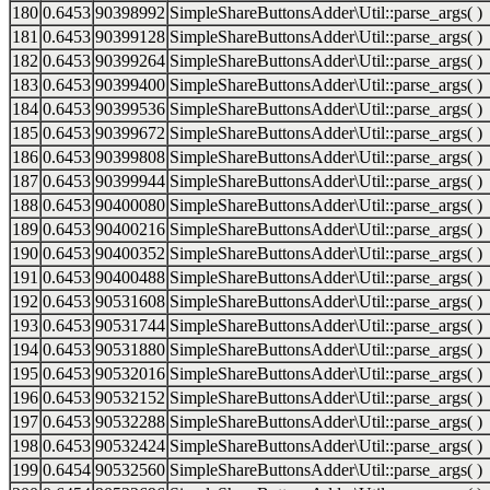
180
0.6453
90398992
SimpleShareButtonsAdder\Util::parse_args( )
181
0.6453
90399128
SimpleShareButtonsAdder\Util::parse_args( )
182
0.6453
90399264
SimpleShareButtonsAdder\Util::parse_args( )
183
0.6453
90399400
SimpleShareButtonsAdder\Util::parse_args( )
184
0.6453
90399536
SimpleShareButtonsAdder\Util::parse_args( )
185
0.6453
90399672
SimpleShareButtonsAdder\Util::parse_args( )
186
0.6453
90399808
SimpleShareButtonsAdder\Util::parse_args( )
187
0.6453
90399944
SimpleShareButtonsAdder\Util::parse_args( )
188
0.6453
90400080
SimpleShareButtonsAdder\Util::parse_args( )
189
0.6453
90400216
SimpleShareButtonsAdder\Util::parse_args( )
190
0.6453
90400352
SimpleShareButtonsAdder\Util::parse_args( )
191
0.6453
90400488
SimpleShareButtonsAdder\Util::parse_args( )
192
0.6453
90531608
SimpleShareButtonsAdder\Util::parse_args( )
193
0.6453
90531744
SimpleShareButtonsAdder\Util::parse_args( )
194
0.6453
90531880
SimpleShareButtonsAdder\Util::parse_args( )
195
0.6453
90532016
SimpleShareButtonsAdder\Util::parse_args( )
196
0.6453
90532152
SimpleShareButtonsAdder\Util::parse_args( )
197
0.6453
90532288
SimpleShareButtonsAdder\Util::parse_args( )
198
0.6453
90532424
SimpleShareButtonsAdder\Util::parse_args( )
199
0.6454
90532560
SimpleShareButtonsAdder\Util::parse_args( )