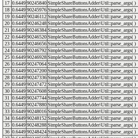
17
0.6449
90245840
SimpleShareButtonsAdder\Util::parse_args( )
18
0.6449
90245976
SimpleShareButtonsAdder\Util::parse_args( )
19
0.6449
90246112
SimpleShareButtonsAdder\Util::parse_args( )
20
0.6449
90246248
SimpleShareButtonsAdder\Util::parse_args( )
21
0.6449
90246384
SimpleShareButtonsAdder\Util::parse_args( )
22
0.6449
90246520
SimpleShareButtonsAdder\Util::parse_args( )
23
0.6449
90246656
SimpleShareButtonsAdder\Util::parse_args( )
24
0.6449
90246792
SimpleShareButtonsAdder\Util::parse_args( )
25
0.6449
90246928
SimpleShareButtonsAdder\Util::parse_args( )
26
0.6449
90247064
SimpleShareButtonsAdder\Util::parse_args( )
27
0.6449
90247200
SimpleShareButtonsAdder\Util::parse_args( )
28
0.6449
90247336
SimpleShareButtonsAdder\Util::parse_args( )
29
0.6449
90247472
SimpleShareButtonsAdder\Util::parse_args( )
30
0.6449
90247608
SimpleShareButtonsAdder\Util::parse_args( )
31
0.6449
90247744
SimpleShareButtonsAdder\Util::parse_args( )
32
0.6449
90247880
SimpleShareButtonsAdder\Util::parse_args( )
33
0.6449
90248016
SimpleShareButtonsAdder\Util::parse_args( )
34
0.6449
90248152
SimpleShareButtonsAdder\Util::parse_args( )
35
0.6449
90248288
SimpleShareButtonsAdder\Util::parse_args( )
36
0.6449
90248424
SimpleShareButtonsAdder\Util::parse_args( )