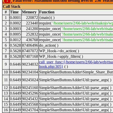
Fatal error: Maximum function nesting level of '256' reac
Call Stack
#
Time
Memory
Function
1
0.0001
220872
{main}( )
2
0.0002
223440
require(
'/home/users/2/66-lab/web/risakojo/w
3
0.0003
241200
require_once(
'/home/users/2/66-lab/web/risak
4
0.0005
252832
require_once(
'/home/users/2/66-lab/web/risak
5
0.0012
436768
require_once(
'/home/users/2/66-lab/web/risak
6
0.5628
87406496
do_action( )
7
0.5628
87407072
WP_Hook->do_action( )
8
0.5628
87407168
WP_Hook->apply_filters( )
call_user_func:{/home/users/2/66-lab/web/ris
9
0.6446
90234032
hook.php:305}
( )
10
0.6446
90234104
SimpleShareButtonsAdder\Simple_Share_Butt
11
0.6449
90245024
SimpleShareButtonsAdder\Util::parse_args( )
12
0.6449
90245160
SimpleShareButtonsAdder\Util::parse_args( )
13
0.6449
90245296
SimpleShareButtonsAdder\Util::parse_args( )
14
0.6449
90245432
SimpleShareButtonsAdder\Util::parse_args( )
15
0.6449
90245568
SimpleShareButtonsAdder\Util::parse_args( )
16
0.6449
90245704
SimpleShareButtonsAdder\Util::parse_args( )