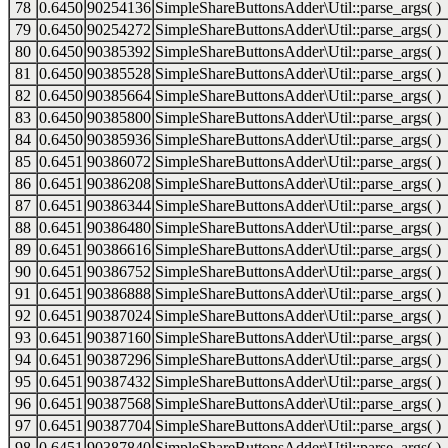
78
0.6450
90254136
SimpleShareButtonsAdder\Util::parse_args( )
79
0.6450
90254272
SimpleShareButtonsAdder\Util::parse_args( )
80
0.6450
90385392
SimpleShareButtonsAdder\Util::parse_args( )
81
0.6450
90385528
SimpleShareButtonsAdder\Util::parse_args( )
82
0.6450
90385664
SimpleShareButtonsAdder\Util::parse_args( )
83
0.6450
90385800
SimpleShareButtonsAdder\Util::parse_args( )
84
0.6450
90385936
SimpleShareButtonsAdder\Util::parse_args( )
85
0.6451
90386072
SimpleShareButtonsAdder\Util::parse_args( )
86
0.6451
90386208
SimpleShareButtonsAdder\Util::parse_args( )
87
0.6451
90386344
SimpleShareButtonsAdder\Util::parse_args( )
88
0.6451
90386480
SimpleShareButtonsAdder\Util::parse_args( )
89
0.6451
90386616
SimpleShareButtonsAdder\Util::parse_args( )
90
0.6451
90386752
SimpleShareButtonsAdder\Util::parse_args( )
91
0.6451
90386888
SimpleShareButtonsAdder\Util::parse_args( )
92
0.6451
90387024
SimpleShareButtonsAdder\Util::parse_args( )
93
0.6451
90387160
SimpleShareButtonsAdder\Util::parse_args( )
94
0.6451
90387296
SimpleShareButtonsAdder\Util::parse_args( )
95
0.6451
90387432
SimpleShareButtonsAdder\Util::parse_args( )
96
0.6451
90387568
SimpleShareButtonsAdder\Util::parse_args( )
97
0.6451
90387704
SimpleShareButtonsAdder\Util::parse_args( )
98
0.6451
90387840
SimpleShareButtonsAdder\Util::parse_args( )