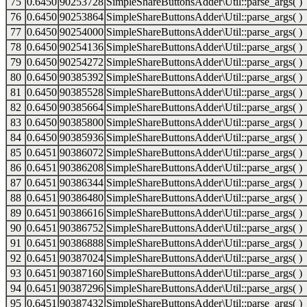
75
0.6450
90253728
SimpleShareButtonsAdder\Util::parse_args( )
76
0.6450
90253864
SimpleShareButtonsAdder\Util::parse_args( )
77
0.6450
90254000
SimpleShareButtonsAdder\Util::parse_args( )
78
0.6450
90254136
SimpleShareButtonsAdder\Util::parse_args( )
79
0.6450
90254272
SimpleShareButtonsAdder\Util::parse_args( )
80
0.6450
90385392
SimpleShareButtonsAdder\Util::parse_args( )
81
0.6450
90385528
SimpleShareButtonsAdder\Util::parse_args( )
82
0.6450
90385664
SimpleShareButtonsAdder\Util::parse_args( )
83
0.6450
90385800
SimpleShareButtonsAdder\Util::parse_args( )
84
0.6450
90385936
SimpleShareButtonsAdder\Util::parse_args( )
85
0.6451
90386072
SimpleShareButtonsAdder\Util::parse_args( )
86
0.6451
90386208
SimpleShareButtonsAdder\Util::parse_args( )
87
0.6451
90386344
SimpleShareButtonsAdder\Util::parse_args( )
88
0.6451
90386480
SimpleShareButtonsAdder\Util::parse_args( )
89
0.6451
90386616
SimpleShareButtonsAdder\Util::parse_args( )
90
0.6451
90386752
SimpleShareButtonsAdder\Util::parse_args( )
91
0.6451
90386888
SimpleShareButtonsAdder\Util::parse_args( )
92
0.6451
90387024
SimpleShareButtonsAdder\Util::parse_args( )
93
0.6451
90387160
SimpleShareButtonsAdder\Util::parse_args( )
94
0.6451
90387296
SimpleShareButtonsAdder\Util::parse_args( )
95
0.6451
90387432
SimpleShareButtonsAdder\Util::parse_args( )