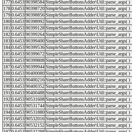
177
0.6453
90398584
SimpleShareButtonsAdder\Util::parse_args( )
178
0.6453
90398720
SimpleShareButtonsAdder\Util::parse_args( )
179
0.6453
90398856
SimpleShareButtonsAdder\Util::parse_args( )
180
0.6453
90398992
SimpleShareButtonsAdder\Util::parse_args( )
181
0.6453
90399128
SimpleShareButtonsAdder\Util::parse_args( )
182
0.6453
90399264
SimpleShareButtonsAdder\Util::parse_args( )
183
0.6453
90399400
SimpleShareButtonsAdder\Util::parse_args( )
184
0.6453
90399536
SimpleShareButtonsAdder\Util::parse_args( )
185
0.6453
90399672
SimpleShareButtonsAdder\Util::parse_args( )
186
0.6453
90399808
SimpleShareButtonsAdder\Util::parse_args( )
187
0.6453
90399944
SimpleShareButtonsAdder\Util::parse_args( )
188
0.6453
90400080
SimpleShareButtonsAdder\Util::parse_args( )
189
0.6453
90400216
SimpleShareButtonsAdder\Util::parse_args( )
190
0.6453
90400352
SimpleShareButtonsAdder\Util::parse_args( )
191
0.6453
90400488
SimpleShareButtonsAdder\Util::parse_args( )
192
0.6453
90531608
SimpleShareButtonsAdder\Util::parse_args( )
193
0.6453
90531744
SimpleShareButtonsAdder\Util::parse_args( )
194
0.6453
90531880
SimpleShareButtonsAdder\Util::parse_args( )
195
0.6453
90532016
SimpleShareButtonsAdder\Util::parse_args( )
196
0.6453
90532152
SimpleShareButtonsAdder\Util::parse_args( )
197
0.6453
90532288
SimpleShareButtonsAdder\Util::parse_args( )