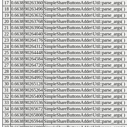
17
0.6638
90263360
SimpleShareButtonsAdder\Util::parse_args( )
18
0.6638
90263496
SimpleShareButtonsAdder\Util::parse_args( )
19
0.6638
90263632
SimpleShareButtonsAdder\Util::parse_args( )
20
0.6638
90263768
SimpleShareButtonsAdder\Util::parse_args( )
21
0.6638
90263904
SimpleShareButtonsAdder\Util::parse_args( )
22
0.6638
90264040
SimpleShareButtonsAdder\Util::parse_args( )
23
0.6638
90264176
SimpleShareButtonsAdder\Util::parse_args( )
24
0.6638
90264312
SimpleShareButtonsAdder\Util::parse_args( )
25
0.6638
90264448
SimpleShareButtonsAdder\Util::parse_args( )
26
0.6638
90264584
SimpleShareButtonsAdder\Util::parse_args( )
27
0.6638
90264720
SimpleShareButtonsAdder\Util::parse_args( )
28
0.6638
90264856
SimpleShareButtonsAdder\Util::parse_args( )
29
0.6638
90264992
SimpleShareButtonsAdder\Util::parse_args( )
30
0.6638
90265128
SimpleShareButtonsAdder\Util::parse_args( )
31
0.6638
90265264
SimpleShareButtonsAdder\Util::parse_args( )
32
0.6638
90265400
SimpleShareButtonsAdder\Util::parse_args( )
33
0.6638
90265536
SimpleShareButtonsAdder\Util::parse_args( )
34
0.6638
90265672
SimpleShareButtonsAdder\Util::parse_args( )
35
0.6638
90265808
SimpleShareButtonsAdder\Util::parse_args( )
36
0.6638
90265944
SimpleShareButtonsAdder\Util::parse_args( )