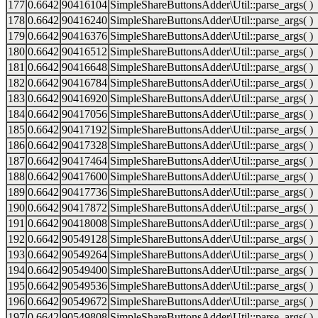
177
0.6642
90416104
SimpleShareButtonsAdder\Util::parse_args( )
178
0.6642
90416240
SimpleShareButtonsAdder\Util::parse_args( )
179
0.6642
90416376
SimpleShareButtonsAdder\Util::parse_args( )
180
0.6642
90416512
SimpleShareButtonsAdder\Util::parse_args( )
181
0.6642
90416648
SimpleShareButtonsAdder\Util::parse_args( )
182
0.6642
90416784
SimpleShareButtonsAdder\Util::parse_args( )
183
0.6642
90416920
SimpleShareButtonsAdder\Util::parse_args( )
184
0.6642
90417056
SimpleShareButtonsAdder\Util::parse_args( )
185
0.6642
90417192
SimpleShareButtonsAdder\Util::parse_args( )
186
0.6642
90417328
SimpleShareButtonsAdder\Util::parse_args( )
187
0.6642
90417464
SimpleShareButtonsAdder\Util::parse_args( )
188
0.6642
90417600
SimpleShareButtonsAdder\Util::parse_args( )
189
0.6642
90417736
SimpleShareButtonsAdder\Util::parse_args( )
190
0.6642
90417872
SimpleShareButtonsAdder\Util::parse_args( )
191
0.6642
90418008
SimpleShareButtonsAdder\Util::parse_args( )
192
0.6642
90549128
SimpleShareButtonsAdder\Util::parse_args( )
193
0.6642
90549264
SimpleShareButtonsAdder\Util::parse_args( )
194
0.6642
90549400
SimpleShareButtonsAdder\Util::parse_args( )
195
0.6642
90549536
SimpleShareButtonsAdder\Util::parse_args( )
196
0.6642
90549672
SimpleShareButtonsAdder\Util::parse_args( )
197
0.6642
90549808
SimpleShareButtonsAdder\Util::parse_args( )