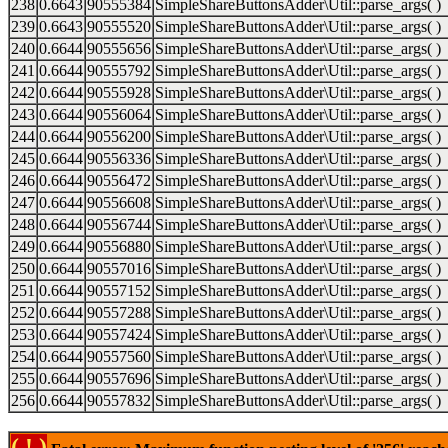
238
0.6643
90555384
SimpleShareButtonsAdder\Util::parse_args( )
239
0.6643
90555520
SimpleShareButtonsAdder\Util::parse_args( )
240
0.6644
90555656
SimpleShareButtonsAdder\Util::parse_args( )
241
0.6644
90555792
SimpleShareButtonsAdder\Util::parse_args( )
242
0.6644
90555928
SimpleShareButtonsAdder\Util::parse_args( )
243
0.6644
90556064
SimpleShareButtonsAdder\Util::parse_args( )
244
0.6644
90556200
SimpleShareButtonsAdder\Util::parse_args( )
245
0.6644
90556336
SimpleShareButtonsAdder\Util::parse_args( )
246
0.6644
90556472
SimpleShareButtonsAdder\Util::parse_args( )
247
0.6644
90556608
SimpleShareButtonsAdder\Util::parse_args( )
248
0.6644
90556744
SimpleShareButtonsAdder\Util::parse_args( )
249
0.6644
90556880
SimpleShareButtonsAdder\Util::parse_args( )
250
0.6644
90557016
SimpleShareButtonsAdder\Util::parse_args( )
251
0.6644
90557152
SimpleShareButtonsAdder\Util::parse_args( )
252
0.6644
90557288
SimpleShareButtonsAdder\Util::parse_args( )
253
0.6644
90557424
SimpleShareButtonsAdder\Util::parse_args( )
254
0.6644
90557560
SimpleShareButtonsAdder\Util::parse_args( )
255
0.6644
90557696
SimpleShareButtonsAdder\Util::parse_args( )
256
0.6644
90557832
SimpleShareButtonsAdder\Util::parse_args( )
( ! )