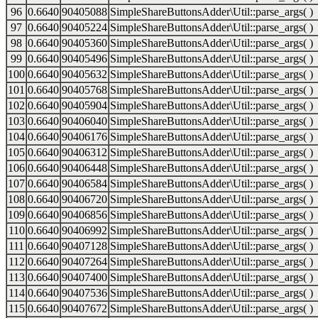
96
0.6640
90405088
SimpleShareButtonsAdder\Util::parse_args( )
97
0.6640
90405224
SimpleShareButtonsAdder\Util::parse_args( )
98
0.6640
90405360
SimpleShareButtonsAdder\Util::parse_args( )
99
0.6640
90405496
SimpleShareButtonsAdder\Util::parse_args( )
100
0.6640
90405632
SimpleShareButtonsAdder\Util::parse_args( )
101
0.6640
90405768
SimpleShareButtonsAdder\Util::parse_args( )
102
0.6640
90405904
SimpleShareButtonsAdder\Util::parse_args( )
103
0.6640
90406040
SimpleShareButtonsAdder\Util::parse_args( )
104
0.6640
90406176
SimpleShareButtonsAdder\Util::parse_args( )
105
0.6640
90406312
SimpleShareButtonsAdder\Util::parse_args( )
106
0.6640
90406448
SimpleShareButtonsAdder\Util::parse_args( )
107
0.6640
90406584
SimpleShareButtonsAdder\Util::parse_args( )
108
0.6640
90406720
SimpleShareButtonsAdder\Util::parse_args( )
109
0.6640
90406856
SimpleShareButtonsAdder\Util::parse_args( )
110
0.6640
90406992
SimpleShareButtonsAdder\Util::parse_args( )
111
0.6640
90407128
SimpleShareButtonsAdder\Util::parse_args( )
112
0.6640
90407264
SimpleShareButtonsAdder\Util::parse_args( )
113
0.6640
90407400
SimpleShareButtonsAdder\Util::parse_args( )
114
0.6640
90407536
SimpleShareButtonsAdder\Util::parse_args( )
115
0.6640
90407672
SimpleShareButtonsAdder\Util::parse_args( )