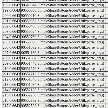
198
0.6642
90549944
SimpleShareButtonsAdder\Util::parse_args( )
199
0.6643
90550080
SimpleShareButtonsAdder\Util::parse_args( )
200
0.6643
90550216
SimpleShareButtonsAdder\Util::parse_args( )
201
0.6643
90550352
SimpleShareButtonsAdder\Util::parse_args( )
202
0.6643
90550488
SimpleShareButtonsAdder\Util::parse_args( )
203
0.6643
90550624
SimpleShareButtonsAdder\Util::parse_args( )
204
0.6643
90550760
SimpleShareButtonsAdder\Util::parse_args( )
205
0.6643
90550896
SimpleShareButtonsAdder\Util::parse_args( )
206
0.6643
90551032
SimpleShareButtonsAdder\Util::parse_args( )
207
0.6643
90551168
SimpleShareButtonsAdder\Util::parse_args( )
208
0.6643
90551304
SimpleShareButtonsAdder\Util::parse_args( )
209
0.6643
90551440
SimpleShareButtonsAdder\Util::parse_args( )
210
0.6643
90551576
SimpleShareButtonsAdder\Util::parse_args( )
211
0.6643
90551712
SimpleShareButtonsAdder\Util::parse_args( )
212
0.6643
90551848
SimpleShareButtonsAdder\Util::parse_args( )
213
0.6643
90551984
SimpleShareButtonsAdder\Util::parse_args( )
214
0.6643
90552120
SimpleShareButtonsAdder\Util::parse_args( )
215
0.6643
90552256
SimpleShareButtonsAdder\Util::parse_args( )
216
0.6643
90552392
SimpleShareButtonsAdder\Util::parse_args( )
217
0.6643
90552528
SimpleShareButtonsAdder\Util::parse_args( )