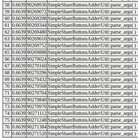
58
0.6639
90268936
SimpleShareButtonsAdder\Util::parse_args( )
59
0.6639
90269072
SimpleShareButtonsAdder\Util::parse_args( )
60
0.6639
90269208
SimpleShareButtonsAdder\Util::parse_args( )
61
0.6639
90269344
SimpleShareButtonsAdder\Util::parse_args( )
62
0.6639
90269480
SimpleShareButtonsAdder\Util::parse_args( )
63
0.6639
90269616
SimpleShareButtonsAdder\Util::parse_args( )
64
0.6639
90269752
SimpleShareButtonsAdder\Util::parse_args( )
65
0.6639
90269888
SimpleShareButtonsAdder\Util::parse_args( )
66
0.6639
90270024
SimpleShareButtonsAdder\Util::parse_args( )
67
0.6639
90270160
SimpleShareButtonsAdder\Util::parse_args( )
68
0.6639
90270296
SimpleShareButtonsAdder\Util::parse_args( )
69
0.6639
90270432
SimpleShareButtonsAdder\Util::parse_args( )
70
0.6639
90270568
SimpleShareButtonsAdder\Util::parse_args( )
71
0.6639
90270704
SimpleShareButtonsAdder\Util::parse_args( )
72
0.6639
90270840
SimpleShareButtonsAdder\Util::parse_args( )
73
0.6639
90270976
SimpleShareButtonsAdder\Util::parse_args( )
74
0.6639
90271112
SimpleShareButtonsAdder\Util::parse_args( )
75
0.6639
90271248
SimpleShareButtonsAdder\Util::parse_args( )
76
0.6639
90271384
SimpleShareButtonsAdder\Util::parse_args( )
77
0.6639
90271520
SimpleShareButtonsAdder\Util::parse_args( )