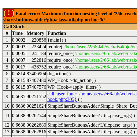
( ! )
Fatal error: Maximum function nesting level of '256' reach
share-buttons-adder/php/class-util.php on line
30
Call Stack
#
Time
Memory
Function
1
0.0002
220856
{main}( )
2
0.0003
223424
require(
'/home/users/2/66-lab/web/risakojo/w
3
0.0005
241184
require_once(
'/home/users/2/66-lab/web/risak
4
0.0007
252816
require_once(
'/home/users/2/66-lab/web/risak
5
0.0017
436752
require_once(
'/home/users/2/66-lab/web/risak
6
0.5814
87406904
do_action( )
7
0.5815
87407480
WP_Hook->do_action( )
8
0.5815
87407576
WP_Hook->apply_filters( )
call_user_func:{/home/users/2/66-lab/web/ris
9
0.6635
90251552
hook.php:305}
( )
10
0.6636
90251624
SimpleShareButtonsAdder\Simple_Share_Butt
11
0.6638
90262544
SimpleShareButtonsAdder\Util::parse_args( )
12
0.6638
90262680
SimpleShareButtonsAdder\Util::parse_args( )
13
0.6638
90262816
SimpleShareButtonsAdder\Util::parse_args( )