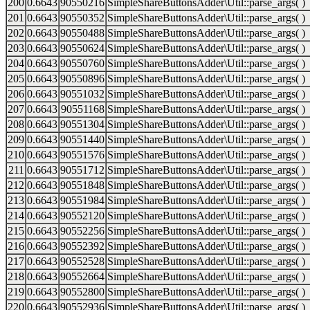
200
0.6643
90550216
SimpleShareButtonsAdder\Util::parse_args( )
201
0.6643
90550352
SimpleShareButtonsAdder\Util::parse_args( )
202
0.6643
90550488
SimpleShareButtonsAdder\Util::parse_args( )
203
0.6643
90550624
SimpleShareButtonsAdder\Util::parse_args( )
204
0.6643
90550760
SimpleShareButtonsAdder\Util::parse_args( )
205
0.6643
90550896
SimpleShareButtonsAdder\Util::parse_args( )
206
0.6643
90551032
SimpleShareButtonsAdder\Util::parse_args( )
207
0.6643
90551168
SimpleShareButtonsAdder\Util::parse_args( )
208
0.6643
90551304
SimpleShareButtonsAdder\Util::parse_args( )
209
0.6643
90551440
SimpleShareButtonsAdder\Util::parse_args( )
210
0.6643
90551576
SimpleShareButtonsAdder\Util::parse_args( )
211
0.6643
90551712
SimpleShareButtonsAdder\Util::parse_args( )
212
0.6643
90551848
SimpleShareButtonsAdder\Util::parse_args( )
213
0.6643
90551984
SimpleShareButtonsAdder\Util::parse_args( )
214
0.6643
90552120
SimpleShareButtonsAdder\Util::parse_args( )
215
0.6643
90552256
SimpleShareButtonsAdder\Util::parse_args( )
216
0.6643
90552392
SimpleShareButtonsAdder\Util::parse_args( )
217
0.6643
90552528
SimpleShareButtonsAdder\Util::parse_args( )
218
0.6643
90552664
SimpleShareButtonsAdder\Util::parse_args( )
219
0.6643
90552800
SimpleShareButtonsAdder\Util::parse_args( )
220
0.6643
90552936
SimpleShareButtonsAdder\Util::parse_args( )