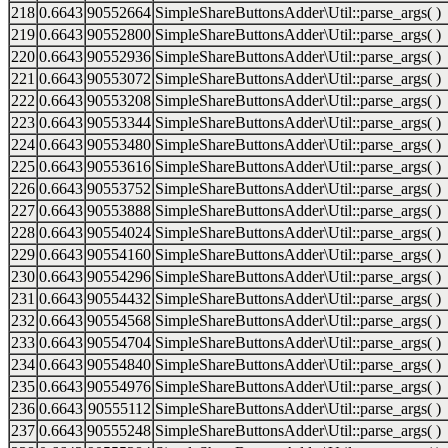
218
0.6643
90552664
SimpleShareButtonsAdder\Util::parse_args( )
219
0.6643
90552800
SimpleShareButtonsAdder\Util::parse_args( )
220
0.6643
90552936
SimpleShareButtonsAdder\Util::parse_args( )
221
0.6643
90553072
SimpleShareButtonsAdder\Util::parse_args( )
222
0.6643
90553208
SimpleShareButtonsAdder\Util::parse_args( )
223
0.6643
90553344
SimpleShareButtonsAdder\Util::parse_args( )
224
0.6643
90553480
SimpleShareButtonsAdder\Util::parse_args( )
225
0.6643
90553616
SimpleShareButtonsAdder\Util::parse_args( )
226
0.6643
90553752
SimpleShareButtonsAdder\Util::parse_args( )
227
0.6643
90553888
SimpleShareButtonsAdder\Util::parse_args( )
228
0.6643
90554024
SimpleShareButtonsAdder\Util::parse_args( )
229
0.6643
90554160
SimpleShareButtonsAdder\Util::parse_args( )
230
0.6643
90554296
SimpleShareButtonsAdder\Util::parse_args( )
231
0.6643
90554432
SimpleShareButtonsAdder\Util::parse_args( )
232
0.6643
90554568
SimpleShareButtonsAdder\Util::parse_args( )
233
0.6643
90554704
SimpleShareButtonsAdder\Util::parse_args( )
234
0.6643
90554840
SimpleShareButtonsAdder\Util::parse_args( )
235
0.6643
90554976
SimpleShareButtonsAdder\Util::parse_args( )
236
0.6643
90555112
SimpleShareButtonsAdder\Util::parse_args( )
237
0.6643
90555248
SimpleShareButtonsAdder\Util::parse_args( )