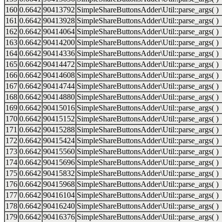
160
0.6642
90413792
SimpleShareButtonsAdder\Util::parse_args( )
161
0.6642
90413928
SimpleShareButtonsAdder\Util::parse_args( )
162
0.6642
90414064
SimpleShareButtonsAdder\Util::parse_args( )
163
0.6642
90414200
SimpleShareButtonsAdder\Util::parse_args( )
164
0.6642
90414336
SimpleShareButtonsAdder\Util::parse_args( )
165
0.6642
90414472
SimpleShareButtonsAdder\Util::parse_args( )
166
0.6642
90414608
SimpleShareButtonsAdder\Util::parse_args( )
167
0.6642
90414744
SimpleShareButtonsAdder\Util::parse_args( )
168
0.6642
90414880
SimpleShareButtonsAdder\Util::parse_args( )
169
0.6642
90415016
SimpleShareButtonsAdder\Util::parse_args( )
170
0.6642
90415152
SimpleShareButtonsAdder\Util::parse_args( )
171
0.6642
90415288
SimpleShareButtonsAdder\Util::parse_args( )
172
0.6642
90415424
SimpleShareButtonsAdder\Util::parse_args( )
173
0.6642
90415560
SimpleShareButtonsAdder\Util::parse_args( )
174
0.6642
90415696
SimpleShareButtonsAdder\Util::parse_args( )
175
0.6642
90415832
SimpleShareButtonsAdder\Util::parse_args( )
176
0.6642
90415968
SimpleShareButtonsAdder\Util::parse_args( )
177
0.6642
90416104
SimpleShareButtonsAdder\Util::parse_args( )
178
0.6642
90416240
SimpleShareButtonsAdder\Util::parse_args( )
179
0.6642
90416376
SimpleShareButtonsAdder\Util::parse_args( )