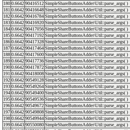
180
0.6642
90416512
SimpleShareButtonsAdder\Util::parse_args( )
181
0.6642
90416648
SimpleShareButtonsAdder\Util::parse_args( )
182
0.6642
90416784
SimpleShareButtonsAdder\Util::parse_args( )
183
0.6642
90416920
SimpleShareButtonsAdder\Util::parse_args( )
184
0.6642
90417056
SimpleShareButtonsAdder\Util::parse_args( )
185
0.6642
90417192
SimpleShareButtonsAdder\Util::parse_args( )
186
0.6642
90417328
SimpleShareButtonsAdder\Util::parse_args( )
187
0.6642
90417464
SimpleShareButtonsAdder\Util::parse_args( )
188
0.6642
90417600
SimpleShareButtonsAdder\Util::parse_args( )
189
0.6642
90417736
SimpleShareButtonsAdder\Util::parse_args( )
190
0.6642
90417872
SimpleShareButtonsAdder\Util::parse_args( )
191
0.6642
90418008
SimpleShareButtonsAdder\Util::parse_args( )
192
0.6642
90549128
SimpleShareButtonsAdder\Util::parse_args( )
193
0.6642
90549264
SimpleShareButtonsAdder\Util::parse_args( )
194
0.6642
90549400
SimpleShareButtonsAdder\Util::parse_args( )
195
0.6642
90549536
SimpleShareButtonsAdder\Util::parse_args( )
196
0.6642
90549672
SimpleShareButtonsAdder\Util::parse_args( )
197
0.6642
90549808
SimpleShareButtonsAdder\Util::parse_args( )
198
0.6642
90549944
SimpleShareButtonsAdder\Util::parse_args( )
199
0.6643
90550080
SimpleShareButtonsAdder\Util::parse_args( )