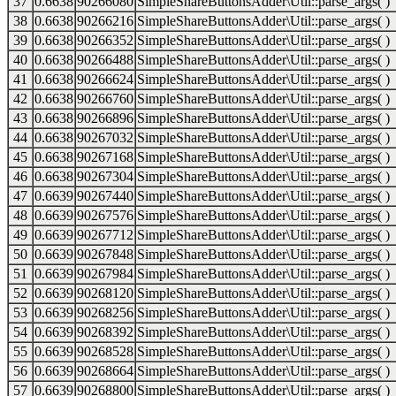
37
0.6638
90266080
SimpleShareButtonsAdder\Util::parse_args( )
38
0.6638
90266216
SimpleShareButtonsAdder\Util::parse_args( )
39
0.6638
90266352
SimpleShareButtonsAdder\Util::parse_args( )
40
0.6638
90266488
SimpleShareButtonsAdder\Util::parse_args( )
41
0.6638
90266624
SimpleShareButtonsAdder\Util::parse_args( )
42
0.6638
90266760
SimpleShareButtonsAdder\Util::parse_args( )
43
0.6638
90266896
SimpleShareButtonsAdder\Util::parse_args( )
44
0.6638
90267032
SimpleShareButtonsAdder\Util::parse_args( )
45
0.6638
90267168
SimpleShareButtonsAdder\Util::parse_args( )
46
0.6638
90267304
SimpleShareButtonsAdder\Util::parse_args( )
47
0.6639
90267440
SimpleShareButtonsAdder\Util::parse_args( )
48
0.6639
90267576
SimpleShareButtonsAdder\Util::parse_args( )
49
0.6639
90267712
SimpleShareButtonsAdder\Util::parse_args( )
50
0.6639
90267848
SimpleShareButtonsAdder\Util::parse_args( )
51
0.6639
90267984
SimpleShareButtonsAdder\Util::parse_args( )
52
0.6639
90268120
SimpleShareButtonsAdder\Util::parse_args( )
53
0.6639
90268256
SimpleShareButtonsAdder\Util::parse_args( )
54
0.6639
90268392
SimpleShareButtonsAdder\Util::parse_args( )
55
0.6639
90268528
SimpleShareButtonsAdder\Util::parse_args( )
56
0.6639
90268664
SimpleShareButtonsAdder\Util::parse_args( )
57
0.6639
90268800
SimpleShareButtonsAdder\Util::parse_args( )