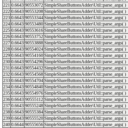
221
0.6643
90553072
SimpleShareButtonsAdder\Util::parse_args( )
222
0.6643
90553208
SimpleShareButtonsAdder\Util::parse_args( )
223
0.6643
90553344
SimpleShareButtonsAdder\Util::parse_args( )
224
0.6643
90553480
SimpleShareButtonsAdder\Util::parse_args( )
225
0.6643
90553616
SimpleShareButtonsAdder\Util::parse_args( )
226
0.6643
90553752
SimpleShareButtonsAdder\Util::parse_args( )
227
0.6643
90553888
SimpleShareButtonsAdder\Util::parse_args( )
228
0.6643
90554024
SimpleShareButtonsAdder\Util::parse_args( )
229
0.6643
90554160
SimpleShareButtonsAdder\Util::parse_args( )
230
0.6643
90554296
SimpleShareButtonsAdder\Util::parse_args( )
231
0.6643
90554432
SimpleShareButtonsAdder\Util::parse_args( )
232
0.6643
90554568
SimpleShareButtonsAdder\Util::parse_args( )
233
0.6643
90554704
SimpleShareButtonsAdder\Util::parse_args( )
234
0.6643
90554840
SimpleShareButtonsAdder\Util::parse_args( )
235
0.6643
90554976
SimpleShareButtonsAdder\Util::parse_args( )
236
0.6643
90555112
SimpleShareButtonsAdder\Util::parse_args( )
237
0.6643
90555248
SimpleShareButtonsAdder\Util::parse_args( )
238
0.6643
90555384
SimpleShareButtonsAdder\Util::parse_args( )
239
0.6643
90555520
SimpleShareButtonsAdder\Util::parse_args( )
240
0.6644
90555656
SimpleShareButtonsAdder\Util::parse_args( )