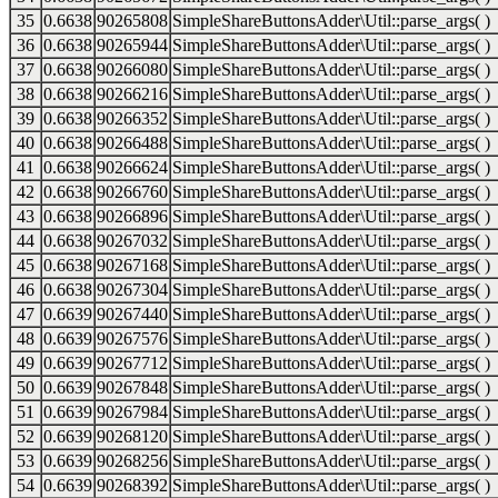
35
0.6638
90265808
SimpleShareButtonsAdder\Util::parse_args( )
36
0.6638
90265944
SimpleShareButtonsAdder\Util::parse_args( )
37
0.6638
90266080
SimpleShareButtonsAdder\Util::parse_args( )
38
0.6638
90266216
SimpleShareButtonsAdder\Util::parse_args( )
39
0.6638
90266352
SimpleShareButtonsAdder\Util::parse_args( )
40
0.6638
90266488
SimpleShareButtonsAdder\Util::parse_args( )
41
0.6638
90266624
SimpleShareButtonsAdder\Util::parse_args( )
42
0.6638
90266760
SimpleShareButtonsAdder\Util::parse_args( )
43
0.6638
90266896
SimpleShareButtonsAdder\Util::parse_args( )
44
0.6638
90267032
SimpleShareButtonsAdder\Util::parse_args( )
45
0.6638
90267168
SimpleShareButtonsAdder\Util::parse_args( )
46
0.6638
90267304
SimpleShareButtonsAdder\Util::parse_args( )
47
0.6639
90267440
SimpleShareButtonsAdder\Util::parse_args( )
48
0.6639
90267576
SimpleShareButtonsAdder\Util::parse_args( )
49
0.6639
90267712
SimpleShareButtonsAdder\Util::parse_args( )
50
0.6639
90267848
SimpleShareButtonsAdder\Util::parse_args( )
51
0.6639
90267984
SimpleShareButtonsAdder\Util::parse_args( )
52
0.6639
90268120
SimpleShareButtonsAdder\Util::parse_args( )
53
0.6639
90268256
SimpleShareButtonsAdder\Util::parse_args( )
54
0.6639
90268392
SimpleShareButtonsAdder\Util::parse_args( )