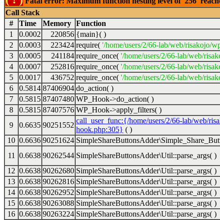
Fatal error: Maximum function nesting level of '256' reac
Call Stack
#
Time
Memory
Function
1
0.0002
220856
{main}( )
2
0.0003
223424
require(
'/home/users/2/66-lab/web/risakojo/w
3
0.0005
241184
require_once(
'/home/users/2/66-lab/web/risak
4
0.0007
252816
require_once(
'/home/users/2/66-lab/web/risak
5
0.0017
436752
require_once(
'/home/users/2/66-lab/web/risak
6
0.5814
87406904
do_action( )
7
0.5815
87407480
WP_Hook->do_action( )
8
0.5815
87407576
WP_Hook->apply_filters( )
call_user_func:{/home/users/2/66-lab/web/ris
9
0.6635
90251552
hook.php:305}
( )
10
0.6636
90251624
SimpleShareButtonsAdder\Simple_Share_Butt
11
0.6638
90262544
SimpleShareButtonsAdder\Util::parse_args( )
12
0.6638
90262680
SimpleShareButtonsAdder\Util::parse_args( )
13
0.6638
90262816
SimpleShareButtonsAdder\Util::parse_args( )
14
0.6638
90262952
SimpleShareButtonsAdder\Util::parse_args( )
15
0.6638
90263088
SimpleShareButtonsAdder\Util::parse_args( )
16
0.6638
90263224
SimpleShareButtonsAdder\Util::parse_args( )