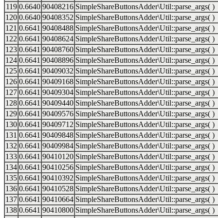
119
0.6640
90408216
SimpleShareButtonsAdder\Util::parse_args( )
120
0.6640
90408352
SimpleShareButtonsAdder\Util::parse_args( )
121
0.6641
90408488
SimpleShareButtonsAdder\Util::parse_args( )
122
0.6641
90408624
SimpleShareButtonsAdder\Util::parse_args( )
123
0.6641
90408760
SimpleShareButtonsAdder\Util::parse_args( )
124
0.6641
90408896
SimpleShareButtonsAdder\Util::parse_args( )
125
0.6641
90409032
SimpleShareButtonsAdder\Util::parse_args( )
126
0.6641
90409168
SimpleShareButtonsAdder\Util::parse_args( )
127
0.6641
90409304
SimpleShareButtonsAdder\Util::parse_args( )
128
0.6641
90409440
SimpleShareButtonsAdder\Util::parse_args( )
129
0.6641
90409576
SimpleShareButtonsAdder\Util::parse_args( )
130
0.6641
90409712
SimpleShareButtonsAdder\Util::parse_args( )
131
0.6641
90409848
SimpleShareButtonsAdder\Util::parse_args( )
132
0.6641
90409984
SimpleShareButtonsAdder\Util::parse_args( )
133
0.6641
90410120
SimpleShareButtonsAdder\Util::parse_args( )
134
0.6641
90410256
SimpleShareButtonsAdder\Util::parse_args( )
135
0.6641
90410392
SimpleShareButtonsAdder\Util::parse_args( )
136
0.6641
90410528
SimpleShareButtonsAdder\Util::parse_args( )
137
0.6641
90410664
SimpleShareButtonsAdder\Util::parse_args( )
138
0.6641
90410800
SimpleShareButtonsAdder\Util::parse_args( )