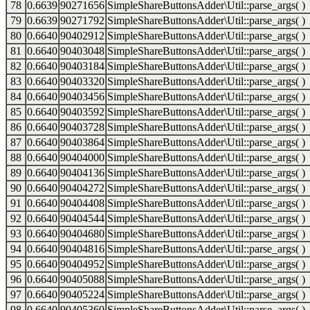
78
0.6639
90271656
SimpleShareButtonsAdder\Util::parse_args( )
79
0.6639
90271792
SimpleShareButtonsAdder\Util::parse_args( )
80
0.6640
90402912
SimpleShareButtonsAdder\Util::parse_args( )
81
0.6640
90403048
SimpleShareButtonsAdder\Util::parse_args( )
82
0.6640
90403184
SimpleShareButtonsAdder\Util::parse_args( )
83
0.6640
90403320
SimpleShareButtonsAdder\Util::parse_args( )
84
0.6640
90403456
SimpleShareButtonsAdder\Util::parse_args( )
85
0.6640
90403592
SimpleShareButtonsAdder\Util::parse_args( )
86
0.6640
90403728
SimpleShareButtonsAdder\Util::parse_args( )
87
0.6640
90403864
SimpleShareButtonsAdder\Util::parse_args( )
88
0.6640
90404000
SimpleShareButtonsAdder\Util::parse_args( )
89
0.6640
90404136
SimpleShareButtonsAdder\Util::parse_args( )
90
0.6640
90404272
SimpleShareButtonsAdder\Util::parse_args( )
91
0.6640
90404408
SimpleShareButtonsAdder\Util::parse_args( )
92
0.6640
90404544
SimpleShareButtonsAdder\Util::parse_args( )
93
0.6640
90404680
SimpleShareButtonsAdder\Util::parse_args( )
94
0.6640
90404816
SimpleShareButtonsAdder\Util::parse_args( )
95
0.6640
90404952
SimpleShareButtonsAdder\Util::parse_args( )
96
0.6640
90405088
SimpleShareButtonsAdder\Util::parse_args( )
97
0.6640
90405224
SimpleShareButtonsAdder\Util::parse_args( )
98
0.6640
90405360
SimpleShareButtonsAdder\Util::parse_args( )