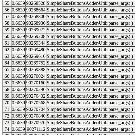
55
0.6639
90268528
SimpleShareButtonsAdder\Util::parse_args( )
56
0.6639
90268664
SimpleShareButtonsAdder\Util::parse_args( )
57
0.6639
90268800
SimpleShareButtonsAdder\Util::parse_args( )
58
0.6639
90268936
SimpleShareButtonsAdder\Util::parse_args( )
59
0.6639
90269072
SimpleShareButtonsAdder\Util::parse_args( )
60
0.6639
90269208
SimpleShareButtonsAdder\Util::parse_args( )
61
0.6639
90269344
SimpleShareButtonsAdder\Util::parse_args( )
62
0.6639
90269480
SimpleShareButtonsAdder\Util::parse_args( )
63
0.6639
90269616
SimpleShareButtonsAdder\Util::parse_args( )
64
0.6639
90269752
SimpleShareButtonsAdder\Util::parse_args( )
65
0.6639
90269888
SimpleShareButtonsAdder\Util::parse_args( )
66
0.6639
90270024
SimpleShareButtonsAdder\Util::parse_args( )
67
0.6639
90270160
SimpleShareButtonsAdder\Util::parse_args( )
68
0.6639
90270296
SimpleShareButtonsAdder\Util::parse_args( )
69
0.6639
90270432
SimpleShareButtonsAdder\Util::parse_args( )
70
0.6639
90270568
SimpleShareButtonsAdder\Util::parse_args( )
71
0.6639
90270704
SimpleShareButtonsAdder\Util::parse_args( )
72
0.6639
90270840
SimpleShareButtonsAdder\Util::parse_args( )
73
0.6639
90270976
SimpleShareButtonsAdder\Util::parse_args( )
74
0.6639
90271112
SimpleShareButtonsAdder\Util::parse_args( )