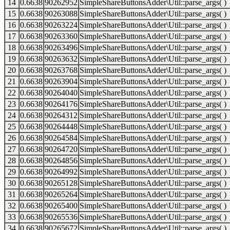
14
0.6638
90262952
SimpleShareButtonsAdder\Util::parse_args( )
15
0.6638
90263088
SimpleShareButtonsAdder\Util::parse_args( )
16
0.6638
90263224
SimpleShareButtonsAdder\Util::parse_args( )
17
0.6638
90263360
SimpleShareButtonsAdder\Util::parse_args( )
18
0.6638
90263496
SimpleShareButtonsAdder\Util::parse_args( )
19
0.6638
90263632
SimpleShareButtonsAdder\Util::parse_args( )
20
0.6638
90263768
SimpleShareButtonsAdder\Util::parse_args( )
21
0.6638
90263904
SimpleShareButtonsAdder\Util::parse_args( )
22
0.6638
90264040
SimpleShareButtonsAdder\Util::parse_args( )
23
0.6638
90264176
SimpleShareButtonsAdder\Util::parse_args( )
24
0.6638
90264312
SimpleShareButtonsAdder\Util::parse_args( )
25
0.6638
90264448
SimpleShareButtonsAdder\Util::parse_args( )
26
0.6638
90264584
SimpleShareButtonsAdder\Util::parse_args( )
27
0.6638
90264720
SimpleShareButtonsAdder\Util::parse_args( )
28
0.6638
90264856
SimpleShareButtonsAdder\Util::parse_args( )
29
0.6638
90264992
SimpleShareButtonsAdder\Util::parse_args( )
30
0.6638
90265128
SimpleShareButtonsAdder\Util::parse_args( )
31
0.6638
90265264
SimpleShareButtonsAdder\Util::parse_args( )
32
0.6638
90265400
SimpleShareButtonsAdder\Util::parse_args( )
33
0.6638
90265536
SimpleShareButtonsAdder\Util::parse_args( )
34
0.6638
90265672
SimpleShareButtonsAdder\Util::parse_args( )