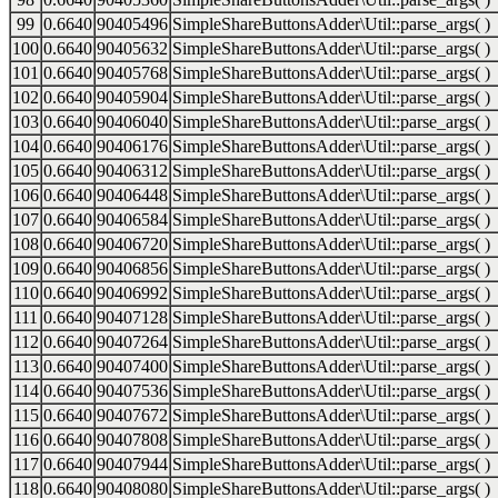
99
0.6640
90405496
SimpleShareButtonsAdder\Util::parse_args( )
100
0.6640
90405632
SimpleShareButtonsAdder\Util::parse_args( )
101
0.6640
90405768
SimpleShareButtonsAdder\Util::parse_args( )
102
0.6640
90405904
SimpleShareButtonsAdder\Util::parse_args( )
103
0.6640
90406040
SimpleShareButtonsAdder\Util::parse_args( )
104
0.6640
90406176
SimpleShareButtonsAdder\Util::parse_args( )
105
0.6640
90406312
SimpleShareButtonsAdder\Util::parse_args( )
106
0.6640
90406448
SimpleShareButtonsAdder\Util::parse_args( )
107
0.6640
90406584
SimpleShareButtonsAdder\Util::parse_args( )
108
0.6640
90406720
SimpleShareButtonsAdder\Util::parse_args( )
109
0.6640
90406856
SimpleShareButtonsAdder\Util::parse_args( )
110
0.6640
90406992
SimpleShareButtonsAdder\Util::parse_args( )
111
0.6640
90407128
SimpleShareButtonsAdder\Util::parse_args( )
112
0.6640
90407264
SimpleShareButtonsAdder\Util::parse_args( )
113
0.6640
90407400
SimpleShareButtonsAdder\Util::parse_args( )
114
0.6640
90407536
SimpleShareButtonsAdder\Util::parse_args( )
115
0.6640
90407672
SimpleShareButtonsAdder\Util::parse_args( )
116
0.6640
90407808
SimpleShareButtonsAdder\Util::parse_args( )
117
0.6640
90407944
SimpleShareButtonsAdder\Util::parse_args( )
118
0.6640
90408080
SimpleShareButtonsAdder\Util::parse_args( )