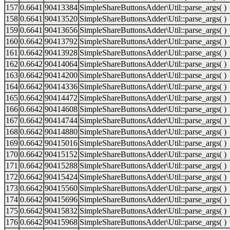
157
0.6641
90413384
SimpleShareButtonsAdder\Util::parse_args( )
158
0.6641
90413520
SimpleShareButtonsAdder\Util::parse_args( )
159
0.6641
90413656
SimpleShareButtonsAdder\Util::parse_args( )
160
0.6642
90413792
SimpleShareButtonsAdder\Util::parse_args( )
161
0.6642
90413928
SimpleShareButtonsAdder\Util::parse_args( )
162
0.6642
90414064
SimpleShareButtonsAdder\Util::parse_args( )
163
0.6642
90414200
SimpleShareButtonsAdder\Util::parse_args( )
164
0.6642
90414336
SimpleShareButtonsAdder\Util::parse_args( )
165
0.6642
90414472
SimpleShareButtonsAdder\Util::parse_args( )
166
0.6642
90414608
SimpleShareButtonsAdder\Util::parse_args( )
167
0.6642
90414744
SimpleShareButtonsAdder\Util::parse_args( )
168
0.6642
90414880
SimpleShareButtonsAdder\Util::parse_args( )
169
0.6642
90415016
SimpleShareButtonsAdder\Util::parse_args( )
170
0.6642
90415152
SimpleShareButtonsAdder\Util::parse_args( )
171
0.6642
90415288
SimpleShareButtonsAdder\Util::parse_args( )
172
0.6642
90415424
SimpleShareButtonsAdder\Util::parse_args( )
173
0.6642
90415560
SimpleShareButtonsAdder\Util::parse_args( )
174
0.6642
90415696
SimpleShareButtonsAdder\Util::parse_args( )
175
0.6642
90415832
SimpleShareButtonsAdder\Util::parse_args( )
176
0.6642
90415968
SimpleShareButtonsAdder\Util::parse_args( )