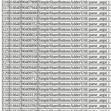
116
0.6640
90407808
SimpleShareButtonsAdder\Util::parse_args( )
117
0.6640
90407944
SimpleShareButtonsAdder\Util::parse_args( )
118
0.6640
90408080
SimpleShareButtonsAdder\Util::parse_args( )
119
0.6640
90408216
SimpleShareButtonsAdder\Util::parse_args( )
120
0.6640
90408352
SimpleShareButtonsAdder\Util::parse_args( )
121
0.6641
90408488
SimpleShareButtonsAdder\Util::parse_args( )
122
0.6641
90408624
SimpleShareButtonsAdder\Util::parse_args( )
123
0.6641
90408760
SimpleShareButtonsAdder\Util::parse_args( )
124
0.6641
90408896
SimpleShareButtonsAdder\Util::parse_args( )
125
0.6641
90409032
SimpleShareButtonsAdder\Util::parse_args( )
126
0.6641
90409168
SimpleShareButtonsAdder\Util::parse_args( )
127
0.6641
90409304
SimpleShareButtonsAdder\Util::parse_args( )
128
0.6641
90409440
SimpleShareButtonsAdder\Util::parse_args( )
129
0.6641
90409576
SimpleShareButtonsAdder\Util::parse_args( )
130
0.6641
90409712
SimpleShareButtonsAdder\Util::parse_args( )
131
0.6641
90409848
SimpleShareButtonsAdder\Util::parse_args( )
132
0.6641
90409984
SimpleShareButtonsAdder\Util::parse_args( )
133
0.6641
90410120
SimpleShareButtonsAdder\Util::parse_args( )
134
0.6641
90410256
SimpleShareButtonsAdder\Util::parse_args( )
135
0.6641
90410392
SimpleShareButtonsAdder\Util::parse_args( )