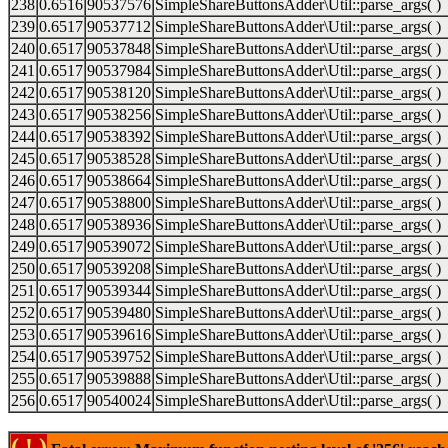
238
0.6516
90537576
SimpleShareButtonsAdder\Util::parse_args( )
239
0.6517
90537712
SimpleShareButtonsAdder\Util::parse_args( )
240
0.6517
90537848
SimpleShareButtonsAdder\Util::parse_args( )
241
0.6517
90537984
SimpleShareButtonsAdder\Util::parse_args( )
242
0.6517
90538120
SimpleShareButtonsAdder\Util::parse_args( )
243
0.6517
90538256
SimpleShareButtonsAdder\Util::parse_args( )
244
0.6517
90538392
SimpleShareButtonsAdder\Util::parse_args( )
245
0.6517
90538528
SimpleShareButtonsAdder\Util::parse_args( )
246
0.6517
90538664
SimpleShareButtonsAdder\Util::parse_args( )
247
0.6517
90538800
SimpleShareButtonsAdder\Util::parse_args( )
248
0.6517
90538936
SimpleShareButtonsAdder\Util::parse_args( )
249
0.6517
90539072
SimpleShareButtonsAdder\Util::parse_args( )
250
0.6517
90539208
SimpleShareButtonsAdder\Util::parse_args( )
251
0.6517
90539344
SimpleShareButtonsAdder\Util::parse_args( )
252
0.6517
90539480
SimpleShareButtonsAdder\Util::parse_args( )
253
0.6517
90539616
SimpleShareButtonsAdder\Util::parse_args( )
254
0.6517
90539752
SimpleShareButtonsAdder\Util::parse_args( )
255
0.6517
90539888
SimpleShareButtonsAdder\Util::parse_args( )
256
0.6517
90540024
SimpleShareButtonsAdder\Util::parse_args( )
( ! )