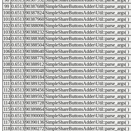
99
0.6513
90387688
SimpleShareButtonsAdder\Util::parse_args( )
100
0.6513
90387824
SimpleShareButtonsAdder\Util::parse_args( )
101
0.6513
90387960
SimpleShareButtonsAdder\Util::parse_args( )
102
0.6513
90388096
SimpleShareButtonsAdder\Util::parse_args( )
103
0.6513
90388232
SimpleShareButtonsAdder\Util::parse_args( )
104
0.6513
90388368
SimpleShareButtonsAdder\Util::parse_args( )
105
0.6513
90388504
SimpleShareButtonsAdder\Util::parse_args( )
106
0.6513
90388640
SimpleShareButtonsAdder\Util::parse_args( )
107
0.6513
90388776
SimpleShareButtonsAdder\Util::parse_args( )
108
0.6513
90388912
SimpleShareButtonsAdder\Util::parse_args( )
109
0.6513
90389048
SimpleShareButtonsAdder\Util::parse_args( )
110
0.6513
90389184
SimpleShareButtonsAdder\Util::parse_args( )
111
0.6513
90389320
SimpleShareButtonsAdder\Util::parse_args( )
112
0.6513
90389456
SimpleShareButtonsAdder\Util::parse_args( )
113
0.6513
90389592
SimpleShareButtonsAdder\Util::parse_args( )
114
0.6513
90389728
SimpleShareButtonsAdder\Util::parse_args( )
115
0.6513
90389864
SimpleShareButtonsAdder\Util::parse_args( )
116
0.6513
90390000
SimpleShareButtonsAdder\Util::parse_args( )
117
0.6513
90390136
SimpleShareButtonsAdder\Util::parse_args( )
118
0.6513
90390272
SimpleShareButtonsAdder\Util::parse_args( )