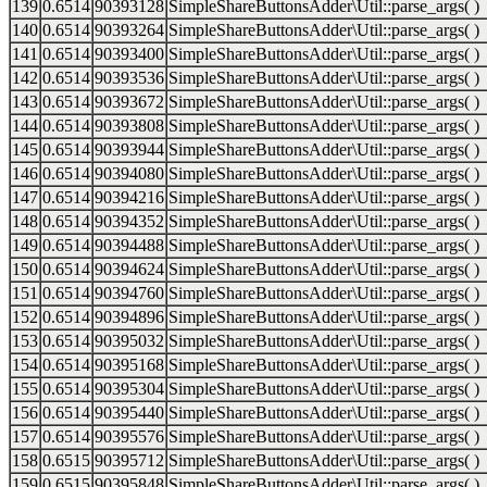
139
0.6514
90393128
SimpleShareButtonsAdder\Util::parse_args( )
140
0.6514
90393264
SimpleShareButtonsAdder\Util::parse_args( )
141
0.6514
90393400
SimpleShareButtonsAdder\Util::parse_args( )
142
0.6514
90393536
SimpleShareButtonsAdder\Util::parse_args( )
143
0.6514
90393672
SimpleShareButtonsAdder\Util::parse_args( )
144
0.6514
90393808
SimpleShareButtonsAdder\Util::parse_args( )
145
0.6514
90393944
SimpleShareButtonsAdder\Util::parse_args( )
146
0.6514
90394080
SimpleShareButtonsAdder\Util::parse_args( )
147
0.6514
90394216
SimpleShareButtonsAdder\Util::parse_args( )
148
0.6514
90394352
SimpleShareButtonsAdder\Util::parse_args( )
149
0.6514
90394488
SimpleShareButtonsAdder\Util::parse_args( )
150
0.6514
90394624
SimpleShareButtonsAdder\Util::parse_args( )
151
0.6514
90394760
SimpleShareButtonsAdder\Util::parse_args( )
152
0.6514
90394896
SimpleShareButtonsAdder\Util::parse_args( )
153
0.6514
90395032
SimpleShareButtonsAdder\Util::parse_args( )
154
0.6514
90395168
SimpleShareButtonsAdder\Util::parse_args( )
155
0.6514
90395304
SimpleShareButtonsAdder\Util::parse_args( )
156
0.6514
90395440
SimpleShareButtonsAdder\Util::parse_args( )
157
0.6514
90395576
SimpleShareButtonsAdder\Util::parse_args( )
158
0.6515
90395712
SimpleShareButtonsAdder\Util::parse_args( )
159
0.6515
90395848
SimpleShareButtonsAdder\Util::parse_args( )