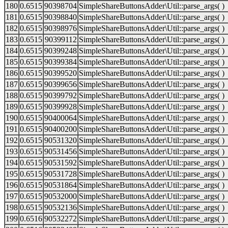
180
0.6515
90398704
SimpleShareButtonsAdder\Util::parse_args( )
181
0.6515
90398840
SimpleShareButtonsAdder\Util::parse_args( )
182
0.6515
90398976
SimpleShareButtonsAdder\Util::parse_args( )
183
0.6515
90399112
SimpleShareButtonsAdder\Util::parse_args( )
184
0.6515
90399248
SimpleShareButtonsAdder\Util::parse_args( )
185
0.6515
90399384
SimpleShareButtonsAdder\Util::parse_args( )
186
0.6515
90399520
SimpleShareButtonsAdder\Util::parse_args( )
187
0.6515
90399656
SimpleShareButtonsAdder\Util::parse_args( )
188
0.6515
90399792
SimpleShareButtonsAdder\Util::parse_args( )
189
0.6515
90399928
SimpleShareButtonsAdder\Util::parse_args( )
190
0.6515
90400064
SimpleShareButtonsAdder\Util::parse_args( )
191
0.6515
90400200
SimpleShareButtonsAdder\Util::parse_args( )
192
0.6515
90531320
SimpleShareButtonsAdder\Util::parse_args( )
193
0.6515
90531456
SimpleShareButtonsAdder\Util::parse_args( )
194
0.6515
90531592
SimpleShareButtonsAdder\Util::parse_args( )
195
0.6515
90531728
SimpleShareButtonsAdder\Util::parse_args( )
196
0.6515
90531864
SimpleShareButtonsAdder\Util::parse_args( )
197
0.6515
90532000
SimpleShareButtonsAdder\Util::parse_args( )
198
0.6515
90532136
SimpleShareButtonsAdder\Util::parse_args( )
199
0.6516
90532272
SimpleShareButtonsAdder\Util::parse_args( )