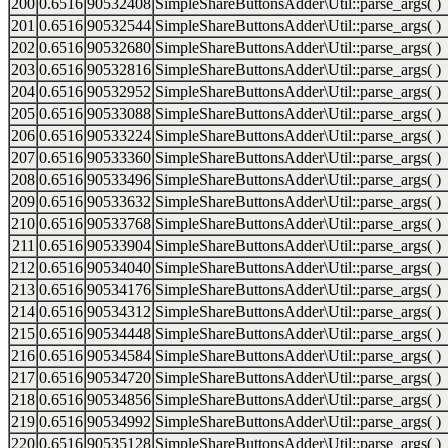
200
0.6516
90532408
SimpleShareButtonsAdder\Util::parse_args( )
201
0.6516
90532544
SimpleShareButtonsAdder\Util::parse_args( )
202
0.6516
90532680
SimpleShareButtonsAdder\Util::parse_args( )
203
0.6516
90532816
SimpleShareButtonsAdder\Util::parse_args( )
204
0.6516
90532952
SimpleShareButtonsAdder\Util::parse_args( )
205
0.6516
90533088
SimpleShareButtonsAdder\Util::parse_args( )
206
0.6516
90533224
SimpleShareButtonsAdder\Util::parse_args( )
207
0.6516
90533360
SimpleShareButtonsAdder\Util::parse_args( )
208
0.6516
90533496
SimpleShareButtonsAdder\Util::parse_args( )
209
0.6516
90533632
SimpleShareButtonsAdder\Util::parse_args( )
210
0.6516
90533768
SimpleShareButtonsAdder\Util::parse_args( )
211
0.6516
90533904
SimpleShareButtonsAdder\Util::parse_args( )
212
0.6516
90534040
SimpleShareButtonsAdder\Util::parse_args( )
213
0.6516
90534176
SimpleShareButtonsAdder\Util::parse_args( )
214
0.6516
90534312
SimpleShareButtonsAdder\Util::parse_args( )
215
0.6516
90534448
SimpleShareButtonsAdder\Util::parse_args( )
216
0.6516
90534584
SimpleShareButtonsAdder\Util::parse_args( )
217
0.6516
90534720
SimpleShareButtonsAdder\Util::parse_args( )
218
0.6516
90534856
SimpleShareButtonsAdder\Util::parse_args( )
219
0.6516
90534992
SimpleShareButtonsAdder\Util::parse_args( )
220
0.6516
90535128
SimpleShareButtonsAdder\Util::parse_args( )