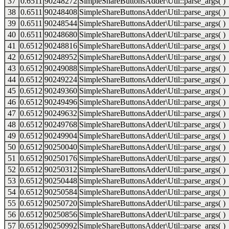
37
0.6511
90248272
SimpleShareButtonsAdder\Util::parse_args( )
38
0.6511
90248408
SimpleShareButtonsAdder\Util::parse_args( )
39
0.6511
90248544
SimpleShareButtonsAdder\Util::parse_args( )
40
0.6511
90248680
SimpleShareButtonsAdder\Util::parse_args( )
41
0.6512
90248816
SimpleShareButtonsAdder\Util::parse_args( )
42
0.6512
90248952
SimpleShareButtonsAdder\Util::parse_args( )
43
0.6512
90249088
SimpleShareButtonsAdder\Util::parse_args( )
44
0.6512
90249224
SimpleShareButtonsAdder\Util::parse_args( )
45
0.6512
90249360
SimpleShareButtonsAdder\Util::parse_args( )
46
0.6512
90249496
SimpleShareButtonsAdder\Util::parse_args( )
47
0.6512
90249632
SimpleShareButtonsAdder\Util::parse_args( )
48
0.6512
90249768
SimpleShareButtonsAdder\Util::parse_args( )
49
0.6512
90249904
SimpleShareButtonsAdder\Util::parse_args( )
50
0.6512
90250040
SimpleShareButtonsAdder\Util::parse_args( )
51
0.6512
90250176
SimpleShareButtonsAdder\Util::parse_args( )
52
0.6512
90250312
SimpleShareButtonsAdder\Util::parse_args( )
53
0.6512
90250448
SimpleShareButtonsAdder\Util::parse_args( )
54
0.6512
90250584
SimpleShareButtonsAdder\Util::parse_args( )
55
0.6512
90250720
SimpleShareButtonsAdder\Util::parse_args( )
56
0.6512
90250856
SimpleShareButtonsAdder\Util::parse_args( )
57
0.6512
90250992
SimpleShareButtonsAdder\Util::parse_args( )