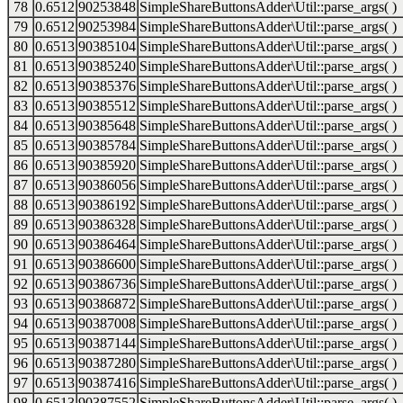
78
0.6512
90253848
SimpleShareButtonsAdder\Util::parse_args( )
79
0.6512
90253984
SimpleShareButtonsAdder\Util::parse_args( )
80
0.6513
90385104
SimpleShareButtonsAdder\Util::parse_args( )
81
0.6513
90385240
SimpleShareButtonsAdder\Util::parse_args( )
82
0.6513
90385376
SimpleShareButtonsAdder\Util::parse_args( )
83
0.6513
90385512
SimpleShareButtonsAdder\Util::parse_args( )
84
0.6513
90385648
SimpleShareButtonsAdder\Util::parse_args( )
85
0.6513
90385784
SimpleShareButtonsAdder\Util::parse_args( )
86
0.6513
90385920
SimpleShareButtonsAdder\Util::parse_args( )
87
0.6513
90386056
SimpleShareButtonsAdder\Util::parse_args( )
88
0.6513
90386192
SimpleShareButtonsAdder\Util::parse_args( )
89
0.6513
90386328
SimpleShareButtonsAdder\Util::parse_args( )
90
0.6513
90386464
SimpleShareButtonsAdder\Util::parse_args( )
91
0.6513
90386600
SimpleShareButtonsAdder\Util::parse_args( )
92
0.6513
90386736
SimpleShareButtonsAdder\Util::parse_args( )
93
0.6513
90386872
SimpleShareButtonsAdder\Util::parse_args( )
94
0.6513
90387008
SimpleShareButtonsAdder\Util::parse_args( )
95
0.6513
90387144
SimpleShareButtonsAdder\Util::parse_args( )
96
0.6513
90387280
SimpleShareButtonsAdder\Util::parse_args( )
97
0.6513
90387416
SimpleShareButtonsAdder\Util::parse_args( )
98
0.6513
90387552
SimpleShareButtonsAdder\Util::parse_args( )