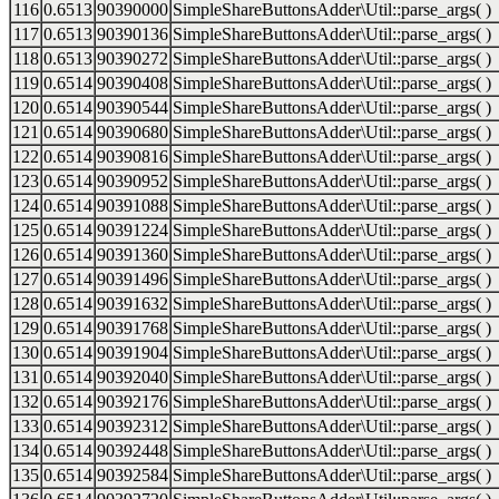
116
0.6513
90390000
SimpleShareButtonsAdder\Util::parse_args( )
117
0.6513
90390136
SimpleShareButtonsAdder\Util::parse_args( )
118
0.6513
90390272
SimpleShareButtonsAdder\Util::parse_args( )
119
0.6514
90390408
SimpleShareButtonsAdder\Util::parse_args( )
120
0.6514
90390544
SimpleShareButtonsAdder\Util::parse_args( )
121
0.6514
90390680
SimpleShareButtonsAdder\Util::parse_args( )
122
0.6514
90390816
SimpleShareButtonsAdder\Util::parse_args( )
123
0.6514
90390952
SimpleShareButtonsAdder\Util::parse_args( )
124
0.6514
90391088
SimpleShareButtonsAdder\Util::parse_args( )
125
0.6514
90391224
SimpleShareButtonsAdder\Util::parse_args( )
126
0.6514
90391360
SimpleShareButtonsAdder\Util::parse_args( )
127
0.6514
90391496
SimpleShareButtonsAdder\Util::parse_args( )
128
0.6514
90391632
SimpleShareButtonsAdder\Util::parse_args( )
129
0.6514
90391768
SimpleShareButtonsAdder\Util::parse_args( )
130
0.6514
90391904
SimpleShareButtonsAdder\Util::parse_args( )
131
0.6514
90392040
SimpleShareButtonsAdder\Util::parse_args( )
132
0.6514
90392176
SimpleShareButtonsAdder\Util::parse_args( )
133
0.6514
90392312
SimpleShareButtonsAdder\Util::parse_args( )
134
0.6514
90392448
SimpleShareButtonsAdder\Util::parse_args( )
135
0.6514
90392584
SimpleShareButtonsAdder\Util::parse_args( )