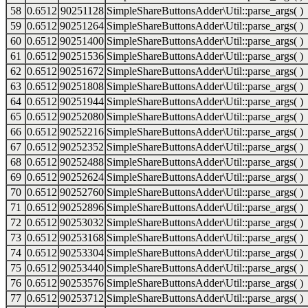
58
0.6512
90251128
SimpleShareButtonsAdder\Util::parse_args( )
59
0.6512
90251264
SimpleShareButtonsAdder\Util::parse_args( )
60
0.6512
90251400
SimpleShareButtonsAdder\Util::parse_args( )
61
0.6512
90251536
SimpleShareButtonsAdder\Util::parse_args( )
62
0.6512
90251672
SimpleShareButtonsAdder\Util::parse_args( )
63
0.6512
90251808
SimpleShareButtonsAdder\Util::parse_args( )
64
0.6512
90251944
SimpleShareButtonsAdder\Util::parse_args( )
65
0.6512
90252080
SimpleShareButtonsAdder\Util::parse_args( )
66
0.6512
90252216
SimpleShareButtonsAdder\Util::parse_args( )
67
0.6512
90252352
SimpleShareButtonsAdder\Util::parse_args( )
68
0.6512
90252488
SimpleShareButtonsAdder\Util::parse_args( )
69
0.6512
90252624
SimpleShareButtonsAdder\Util::parse_args( )
70
0.6512
90252760
SimpleShareButtonsAdder\Util::parse_args( )
71
0.6512
90252896
SimpleShareButtonsAdder\Util::parse_args( )
72
0.6512
90253032
SimpleShareButtonsAdder\Util::parse_args( )
73
0.6512
90253168
SimpleShareButtonsAdder\Util::parse_args( )
74
0.6512
90253304
SimpleShareButtonsAdder\Util::parse_args( )
75
0.6512
90253440
SimpleShareButtonsAdder\Util::parse_args( )
76
0.6512
90253576
SimpleShareButtonsAdder\Util::parse_args( )
77
0.6512
90253712
SimpleShareButtonsAdder\Util::parse_args( )