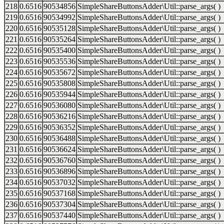
218
0.6516
90534856
SimpleShareButtonsAdder\Util::parse_args( )
219
0.6516
90534992
SimpleShareButtonsAdder\Util::parse_args( )
220
0.6516
90535128
SimpleShareButtonsAdder\Util::parse_args( )
221
0.6516
90535264
SimpleShareButtonsAdder\Util::parse_args( )
222
0.6516
90535400
SimpleShareButtonsAdder\Util::parse_args( )
223
0.6516
90535536
SimpleShareButtonsAdder\Util::parse_args( )
224
0.6516
90535672
SimpleShareButtonsAdder\Util::parse_args( )
225
0.6516
90535808
SimpleShareButtonsAdder\Util::parse_args( )
226
0.6516
90535944
SimpleShareButtonsAdder\Util::parse_args( )
227
0.6516
90536080
SimpleShareButtonsAdder\Util::parse_args( )
228
0.6516
90536216
SimpleShareButtonsAdder\Util::parse_args( )
229
0.6516
90536352
SimpleShareButtonsAdder\Util::parse_args( )
230
0.6516
90536488
SimpleShareButtonsAdder\Util::parse_args( )
231
0.6516
90536624
SimpleShareButtonsAdder\Util::parse_args( )
232
0.6516
90536760
SimpleShareButtonsAdder\Util::parse_args( )
233
0.6516
90536896
SimpleShareButtonsAdder\Util::parse_args( )
234
0.6516
90537032
SimpleShareButtonsAdder\Util::parse_args( )
235
0.6516
90537168
SimpleShareButtonsAdder\Util::parse_args( )
236
0.6516
90537304
SimpleShareButtonsAdder\Util::parse_args( )
237
0.6516
90537440
SimpleShareButtonsAdder\Util::parse_args( )