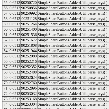
55
0.6512
90250720
SimpleShareButtonsAdder\Util::parse_args( )
56
0.6512
90250856
SimpleShareButtonsAdder\Util::parse_args( )
57
0.6512
90250992
SimpleShareButtonsAdder\Util::parse_args( )
58
0.6512
90251128
SimpleShareButtonsAdder\Util::parse_args( )
59
0.6512
90251264
SimpleShareButtonsAdder\Util::parse_args( )
60
0.6512
90251400
SimpleShareButtonsAdder\Util::parse_args( )
61
0.6512
90251536
SimpleShareButtonsAdder\Util::parse_args( )
62
0.6512
90251672
SimpleShareButtonsAdder\Util::parse_args( )
63
0.6512
90251808
SimpleShareButtonsAdder\Util::parse_args( )
64
0.6512
90251944
SimpleShareButtonsAdder\Util::parse_args( )
65
0.6512
90252080
SimpleShareButtonsAdder\Util::parse_args( )
66
0.6512
90252216
SimpleShareButtonsAdder\Util::parse_args( )
67
0.6512
90252352
SimpleShareButtonsAdder\Util::parse_args( )
68
0.6512
90252488
SimpleShareButtonsAdder\Util::parse_args( )
69
0.6512
90252624
SimpleShareButtonsAdder\Util::parse_args( )
70
0.6512
90252760
SimpleShareButtonsAdder\Util::parse_args( )
71
0.6512
90252896
SimpleShareButtonsAdder\Util::parse_args( )
72
0.6512
90253032
SimpleShareButtonsAdder\Util::parse_args( )
73
0.6512
90253168
SimpleShareButtonsAdder\Util::parse_args( )
74
0.6512
90253304
SimpleShareButtonsAdder\Util::parse_args( )