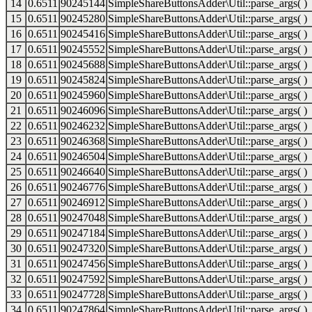
14
0.6511
90245144
SimpleShareButtonsAdder\Util::parse_args( )
15
0.6511
90245280
SimpleShareButtonsAdder\Util::parse_args( )
16
0.6511
90245416
SimpleShareButtonsAdder\Util::parse_args( )
17
0.6511
90245552
SimpleShareButtonsAdder\Util::parse_args( )
18
0.6511
90245688
SimpleShareButtonsAdder\Util::parse_args( )
19
0.6511
90245824
SimpleShareButtonsAdder\Util::parse_args( )
20
0.6511
90245960
SimpleShareButtonsAdder\Util::parse_args( )
21
0.6511
90246096
SimpleShareButtonsAdder\Util::parse_args( )
22
0.6511
90246232
SimpleShareButtonsAdder\Util::parse_args( )
23
0.6511
90246368
SimpleShareButtonsAdder\Util::parse_args( )
24
0.6511
90246504
SimpleShareButtonsAdder\Util::parse_args( )
25
0.6511
90246640
SimpleShareButtonsAdder\Util::parse_args( )
26
0.6511
90246776
SimpleShareButtonsAdder\Util::parse_args( )
27
0.6511
90246912
SimpleShareButtonsAdder\Util::parse_args( )
28
0.6511
90247048
SimpleShareButtonsAdder\Util::parse_args( )
29
0.6511
90247184
SimpleShareButtonsAdder\Util::parse_args( )
30
0.6511
90247320
SimpleShareButtonsAdder\Util::parse_args( )
31
0.6511
90247456
SimpleShareButtonsAdder\Util::parse_args( )
32
0.6511
90247592
SimpleShareButtonsAdder\Util::parse_args( )
33
0.6511
90247728
SimpleShareButtonsAdder\Util::parse_args( )
34
0.6511
90247864
SimpleShareButtonsAdder\Util::parse_args( )