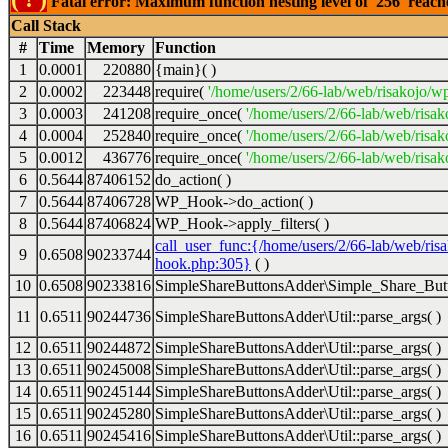
Fatal error: Maximum function nesting level of '256' reac
Call Stack
#
Time
Memory
Function
1
0.0001
220880
{main}( )
2
0.0002
223448
require(
'/home/users/2/66-lab/web/risakojo/w
3
0.0003
241208
require_once(
'/home/users/2/66-lab/web/risak
4
0.0004
252840
require_once(
'/home/users/2/66-lab/web/risak
5
0.0012
436776
require_once(
'/home/users/2/66-lab/web/risak
6
0.5644
87406152
do_action( )
7
0.5644
87406728
WP_Hook->do_action( )
8
0.5644
87406824
WP_Hook->apply_filters( )
call_user_func:{/home/users/2/66-lab/web/ris
9
0.6508
90233744
hook.php:305}
( )
10
0.6508
90233816
SimpleShareButtonsAdder\Simple_Share_Butt
11
0.6511
90244736
SimpleShareButtonsAdder\Util::parse_args( )
12
0.6511
90244872
SimpleShareButtonsAdder\Util::parse_args( )
13
0.6511
90245008
SimpleShareButtonsAdder\Util::parse_args( )
14
0.6511
90245144
SimpleShareButtonsAdder\Util::parse_args( )
15
0.6511
90245280
SimpleShareButtonsAdder\Util::parse_args( )
16
0.6511
90245416
SimpleShareButtonsAdder\Util::parse_args( )