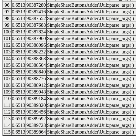
96
0.6513
90387280
SimpleShareButtonsAdder\Util::parse_args( )
97
0.6513
90387416
SimpleShareButtonsAdder\Util::parse_args( )
98
0.6513
90387552
SimpleShareButtonsAdder\Util::parse_args( )
99
0.6513
90387688
SimpleShareButtonsAdder\Util::parse_args( )
100
0.6513
90387824
SimpleShareButtonsAdder\Util::parse_args( )
101
0.6513
90387960
SimpleShareButtonsAdder\Util::parse_args( )
102
0.6513
90388096
SimpleShareButtonsAdder\Util::parse_args( )
103
0.6513
90388232
SimpleShareButtonsAdder\Util::parse_args( )
104
0.6513
90388368
SimpleShareButtonsAdder\Util::parse_args( )
105
0.6513
90388504
SimpleShareButtonsAdder\Util::parse_args( )
106
0.6513
90388640
SimpleShareButtonsAdder\Util::parse_args( )
107
0.6513
90388776
SimpleShareButtonsAdder\Util::parse_args( )
108
0.6513
90388912
SimpleShareButtonsAdder\Util::parse_args( )
109
0.6513
90389048
SimpleShareButtonsAdder\Util::parse_args( )
110
0.6513
90389184
SimpleShareButtonsAdder\Util::parse_args( )
111
0.6513
90389320
SimpleShareButtonsAdder\Util::parse_args( )
112
0.6513
90389456
SimpleShareButtonsAdder\Util::parse_args( )
113
0.6513
90389592
SimpleShareButtonsAdder\Util::parse_args( )
114
0.6513
90389728
SimpleShareButtonsAdder\Util::parse_args( )
115
0.6513
90389864
SimpleShareButtonsAdder\Util::parse_args( )