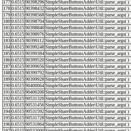
177
0.6515
90398296
SimpleShareButtonsAdder\Util::parse_args( )
178
0.6515
90398432
SimpleShareButtonsAdder\Util::parse_args( )
179
0.6515
90398568
SimpleShareButtonsAdder\Util::parse_args( )
180
0.6515
90398704
SimpleShareButtonsAdder\Util::parse_args( )
181
0.6515
90398840
SimpleShareButtonsAdder\Util::parse_args( )
182
0.6515
90398976
SimpleShareButtonsAdder\Util::parse_args( )
183
0.6515
90399112
SimpleShareButtonsAdder\Util::parse_args( )
184
0.6515
90399248
SimpleShareButtonsAdder\Util::parse_args( )
185
0.6515
90399384
SimpleShareButtonsAdder\Util::parse_args( )
186
0.6515
90399520
SimpleShareButtonsAdder\Util::parse_args( )
187
0.6515
90399656
SimpleShareButtonsAdder\Util::parse_args( )
188
0.6515
90399792
SimpleShareButtonsAdder\Util::parse_args( )
189
0.6515
90399928
SimpleShareButtonsAdder\Util::parse_args( )
190
0.6515
90400064
SimpleShareButtonsAdder\Util::parse_args( )
191
0.6515
90400200
SimpleShareButtonsAdder\Util::parse_args( )
192
0.6515
90531320
SimpleShareButtonsAdder\Util::parse_args( )
193
0.6515
90531456
SimpleShareButtonsAdder\Util::parse_args( )
194
0.6515
90531592
SimpleShareButtonsAdder\Util::parse_args( )
195
0.6515
90531728
SimpleShareButtonsAdder\Util::parse_args( )
196
0.6515
90531864
SimpleShareButtonsAdder\Util::parse_args( )
197
0.6515
90532000
SimpleShareButtonsAdder\Util::parse_args( )