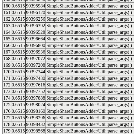
160
0.6515
90395984
SimpleShareButtonsAdder\Util::parse_args( )
161
0.6515
90396120
SimpleShareButtonsAdder\Util::parse_args( )
162
0.6515
90396256
SimpleShareButtonsAdder\Util::parse_args( )
163
0.6515
90396392
SimpleShareButtonsAdder\Util::parse_args( )
164
0.6515
90396528
SimpleShareButtonsAdder\Util::parse_args( )
165
0.6515
90396664
SimpleShareButtonsAdder\Util::parse_args( )
166
0.6515
90396800
SimpleShareButtonsAdder\Util::parse_args( )
167
0.6515
90396936
SimpleShareButtonsAdder\Util::parse_args( )
168
0.6515
90397072
SimpleShareButtonsAdder\Util::parse_args( )
169
0.6515
90397208
SimpleShareButtonsAdder\Util::parse_args( )
170
0.6515
90397344
SimpleShareButtonsAdder\Util::parse_args( )
171
0.6515
90397480
SimpleShareButtonsAdder\Util::parse_args( )
172
0.6515
90397616
SimpleShareButtonsAdder\Util::parse_args( )
173
0.6515
90397752
SimpleShareButtonsAdder\Util::parse_args( )
174
0.6515
90397888
SimpleShareButtonsAdder\Util::parse_args( )
175
0.6515
90398024
SimpleShareButtonsAdder\Util::parse_args( )
176
0.6515
90398160
SimpleShareButtonsAdder\Util::parse_args( )
177
0.6515
90398296
SimpleShareButtonsAdder\Util::parse_args( )
178
0.6515
90398432
SimpleShareButtonsAdder\Util::parse_args( )
179
0.6515
90398568
SimpleShareButtonsAdder\Util::parse_args( )