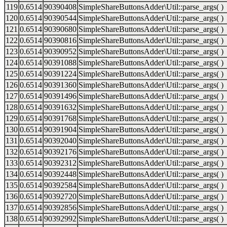
119
0.6514
90390408
SimpleShareButtonsAdder\Util::parse_args( )
120
0.6514
90390544
SimpleShareButtonsAdder\Util::parse_args( )
121
0.6514
90390680
SimpleShareButtonsAdder\Util::parse_args( )
122
0.6514
90390816
SimpleShareButtonsAdder\Util::parse_args( )
123
0.6514
90390952
SimpleShareButtonsAdder\Util::parse_args( )
124
0.6514
90391088
SimpleShareButtonsAdder\Util::parse_args( )
125
0.6514
90391224
SimpleShareButtonsAdder\Util::parse_args( )
126
0.6514
90391360
SimpleShareButtonsAdder\Util::parse_args( )
127
0.6514
90391496
SimpleShareButtonsAdder\Util::parse_args( )
128
0.6514
90391632
SimpleShareButtonsAdder\Util::parse_args( )
129
0.6514
90391768
SimpleShareButtonsAdder\Util::parse_args( )
130
0.6514
90391904
SimpleShareButtonsAdder\Util::parse_args( )
131
0.6514
90392040
SimpleShareButtonsAdder\Util::parse_args( )
132
0.6514
90392176
SimpleShareButtonsAdder\Util::parse_args( )
133
0.6514
90392312
SimpleShareButtonsAdder\Util::parse_args( )
134
0.6514
90392448
SimpleShareButtonsAdder\Util::parse_args( )
135
0.6514
90392584
SimpleShareButtonsAdder\Util::parse_args( )
136
0.6514
90392720
SimpleShareButtonsAdder\Util::parse_args( )
137
0.6514
90392856
SimpleShareButtonsAdder\Util::parse_args( )
138
0.6514
90392992
SimpleShareButtonsAdder\Util::parse_args( )