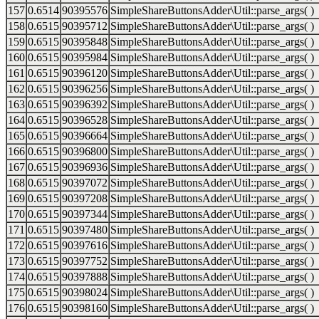
157
0.6514
90395576
SimpleShareButtonsAdder\Util::parse_args( )
158
0.6515
90395712
SimpleShareButtonsAdder\Util::parse_args( )
159
0.6515
90395848
SimpleShareButtonsAdder\Util::parse_args( )
160
0.6515
90395984
SimpleShareButtonsAdder\Util::parse_args( )
161
0.6515
90396120
SimpleShareButtonsAdder\Util::parse_args( )
162
0.6515
90396256
SimpleShareButtonsAdder\Util::parse_args( )
163
0.6515
90396392
SimpleShareButtonsAdder\Util::parse_args( )
164
0.6515
90396528
SimpleShareButtonsAdder\Util::parse_args( )
165
0.6515
90396664
SimpleShareButtonsAdder\Util::parse_args( )
166
0.6515
90396800
SimpleShareButtonsAdder\Util::parse_args( )
167
0.6515
90396936
SimpleShareButtonsAdder\Util::parse_args( )
168
0.6515
90397072
SimpleShareButtonsAdder\Util::parse_args( )
169
0.6515
90397208
SimpleShareButtonsAdder\Util::parse_args( )
170
0.6515
90397344
SimpleShareButtonsAdder\Util::parse_args( )
171
0.6515
90397480
SimpleShareButtonsAdder\Util::parse_args( )
172
0.6515
90397616
SimpleShareButtonsAdder\Util::parse_args( )
173
0.6515
90397752
SimpleShareButtonsAdder\Util::parse_args( )
174
0.6515
90397888
SimpleShareButtonsAdder\Util::parse_args( )
175
0.6515
90398024
SimpleShareButtonsAdder\Util::parse_args( )
176
0.6515
90398160
SimpleShareButtonsAdder\Util::parse_args( )