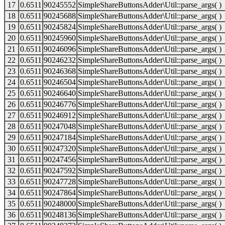
17
0.6511
90245552
SimpleShareButtonsAdder\Util::parse_args( )
18
0.6511
90245688
SimpleShareButtonsAdder\Util::parse_args( )
19
0.6511
90245824
SimpleShareButtonsAdder\Util::parse_args( )
20
0.6511
90245960
SimpleShareButtonsAdder\Util::parse_args( )
21
0.6511
90246096
SimpleShareButtonsAdder\Util::parse_args( )
22
0.6511
90246232
SimpleShareButtonsAdder\Util::parse_args( )
23
0.6511
90246368
SimpleShareButtonsAdder\Util::parse_args( )
24
0.6511
90246504
SimpleShareButtonsAdder\Util::parse_args( )
25
0.6511
90246640
SimpleShareButtonsAdder\Util::parse_args( )
26
0.6511
90246776
SimpleShareButtonsAdder\Util::parse_args( )
27
0.6511
90246912
SimpleShareButtonsAdder\Util::parse_args( )
28
0.6511
90247048
SimpleShareButtonsAdder\Util::parse_args( )
29
0.6511
90247184
SimpleShareButtonsAdder\Util::parse_args( )
30
0.6511
90247320
SimpleShareButtonsAdder\Util::parse_args( )
31
0.6511
90247456
SimpleShareButtonsAdder\Util::parse_args( )
32
0.6511
90247592
SimpleShareButtonsAdder\Util::parse_args( )
33
0.6511
90247728
SimpleShareButtonsAdder\Util::parse_args( )
34
0.6511
90247864
SimpleShareButtonsAdder\Util::parse_args( )
35
0.6511
90248000
SimpleShareButtonsAdder\Util::parse_args( )
36
0.6511
90248136
SimpleShareButtonsAdder\Util::parse_args( )