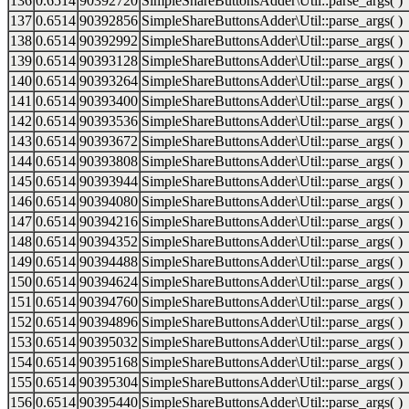
136
0.6514
90392720
SimpleShareButtonsAdder\Util::parse_args( )
137
0.6514
90392856
SimpleShareButtonsAdder\Util::parse_args( )
138
0.6514
90392992
SimpleShareButtonsAdder\Util::parse_args( )
139
0.6514
90393128
SimpleShareButtonsAdder\Util::parse_args( )
140
0.6514
90393264
SimpleShareButtonsAdder\Util::parse_args( )
141
0.6514
90393400
SimpleShareButtonsAdder\Util::parse_args( )
142
0.6514
90393536
SimpleShareButtonsAdder\Util::parse_args( )
143
0.6514
90393672
SimpleShareButtonsAdder\Util::parse_args( )
144
0.6514
90393808
SimpleShareButtonsAdder\Util::parse_args( )
145
0.6514
90393944
SimpleShareButtonsAdder\Util::parse_args( )
146
0.6514
90394080
SimpleShareButtonsAdder\Util::parse_args( )
147
0.6514
90394216
SimpleShareButtonsAdder\Util::parse_args( )
148
0.6514
90394352
SimpleShareButtonsAdder\Util::parse_args( )
149
0.6514
90394488
SimpleShareButtonsAdder\Util::parse_args( )
150
0.6514
90394624
SimpleShareButtonsAdder\Util::parse_args( )
151
0.6514
90394760
SimpleShareButtonsAdder\Util::parse_args( )
152
0.6514
90394896
SimpleShareButtonsAdder\Util::parse_args( )
153
0.6514
90395032
SimpleShareButtonsAdder\Util::parse_args( )
154
0.6514
90395168
SimpleShareButtonsAdder\Util::parse_args( )
155
0.6514
90395304
SimpleShareButtonsAdder\Util::parse_args( )
156
0.6514
90395440
SimpleShareButtonsAdder\Util::parse_args( )