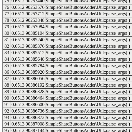
75
0.6512
90253440
SimpleShareButtonsAdder\Util::parse_args( )
76
0.6512
90253576
SimpleShareButtonsAdder\Util::parse_args( )
77
0.6512
90253712
SimpleShareButtonsAdder\Util::parse_args( )
78
0.6512
90253848
SimpleShareButtonsAdder\Util::parse_args( )
79
0.6512
90253984
SimpleShareButtonsAdder\Util::parse_args( )
80
0.6513
90385104
SimpleShareButtonsAdder\Util::parse_args( )
81
0.6513
90385240
SimpleShareButtonsAdder\Util::parse_args( )
82
0.6513
90385376
SimpleShareButtonsAdder\Util::parse_args( )
83
0.6513
90385512
SimpleShareButtonsAdder\Util::parse_args( )
84
0.6513
90385648
SimpleShareButtonsAdder\Util::parse_args( )
85
0.6513
90385784
SimpleShareButtonsAdder\Util::parse_args( )
86
0.6513
90385920
SimpleShareButtonsAdder\Util::parse_args( )
87
0.6513
90386056
SimpleShareButtonsAdder\Util::parse_args( )
88
0.6513
90386192
SimpleShareButtonsAdder\Util::parse_args( )
89
0.6513
90386328
SimpleShareButtonsAdder\Util::parse_args( )
90
0.6513
90386464
SimpleShareButtonsAdder\Util::parse_args( )
91
0.6513
90386600
SimpleShareButtonsAdder\Util::parse_args( )
92
0.6513
90386736
SimpleShareButtonsAdder\Util::parse_args( )
93
0.6513
90386872
SimpleShareButtonsAdder\Util::parse_args( )
94
0.6513
90387008
SimpleShareButtonsAdder\Util::parse_args( )
95
0.6513
90387144
SimpleShareButtonsAdder\Util::parse_args( )