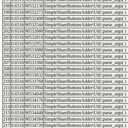
198
0.6515
90532136
SimpleShareButtonsAdder\Util::parse_args( )
199
0.6516
90532272
SimpleShareButtonsAdder\Util::parse_args( )
200
0.6516
90532408
SimpleShareButtonsAdder\Util::parse_args( )
201
0.6516
90532544
SimpleShareButtonsAdder\Util::parse_args( )
202
0.6516
90532680
SimpleShareButtonsAdder\Util::parse_args( )
203
0.6516
90532816
SimpleShareButtonsAdder\Util::parse_args( )
204
0.6516
90532952
SimpleShareButtonsAdder\Util::parse_args( )
205
0.6516
90533088
SimpleShareButtonsAdder\Util::parse_args( )
206
0.6516
90533224
SimpleShareButtonsAdder\Util::parse_args( )
207
0.6516
90533360
SimpleShareButtonsAdder\Util::parse_args( )
208
0.6516
90533496
SimpleShareButtonsAdder\Util::parse_args( )
209
0.6516
90533632
SimpleShareButtonsAdder\Util::parse_args( )
210
0.6516
90533768
SimpleShareButtonsAdder\Util::parse_args( )
211
0.6516
90533904
SimpleShareButtonsAdder\Util::parse_args( )
212
0.6516
90534040
SimpleShareButtonsAdder\Util::parse_args( )
213
0.6516
90534176
SimpleShareButtonsAdder\Util::parse_args( )
214
0.6516
90534312
SimpleShareButtonsAdder\Util::parse_args( )
215
0.6516
90534448
SimpleShareButtonsAdder\Util::parse_args( )
216
0.6516
90534584
SimpleShareButtonsAdder\Util::parse_args( )
217
0.6516
90534720
SimpleShareButtonsAdder\Util::parse_args( )