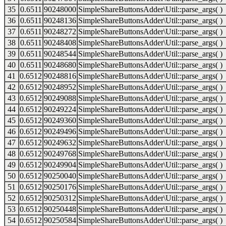
35
0.6511
90248000
SimpleShareButtonsAdder\Util::parse_args( )
36
0.6511
90248136
SimpleShareButtonsAdder\Util::parse_args( )
37
0.6511
90248272
SimpleShareButtonsAdder\Util::parse_args( )
38
0.6511
90248408
SimpleShareButtonsAdder\Util::parse_args( )
39
0.6511
90248544
SimpleShareButtonsAdder\Util::parse_args( )
40
0.6511
90248680
SimpleShareButtonsAdder\Util::parse_args( )
41
0.6512
90248816
SimpleShareButtonsAdder\Util::parse_args( )
42
0.6512
90248952
SimpleShareButtonsAdder\Util::parse_args( )
43
0.6512
90249088
SimpleShareButtonsAdder\Util::parse_args( )
44
0.6512
90249224
SimpleShareButtonsAdder\Util::parse_args( )
45
0.6512
90249360
SimpleShareButtonsAdder\Util::parse_args( )
46
0.6512
90249496
SimpleShareButtonsAdder\Util::parse_args( )
47
0.6512
90249632
SimpleShareButtonsAdder\Util::parse_args( )
48
0.6512
90249768
SimpleShareButtonsAdder\Util::parse_args( )
49
0.6512
90249904
SimpleShareButtonsAdder\Util::parse_args( )
50
0.6512
90250040
SimpleShareButtonsAdder\Util::parse_args( )
51
0.6512
90250176
SimpleShareButtonsAdder\Util::parse_args( )
52
0.6512
90250312
SimpleShareButtonsAdder\Util::parse_args( )
53
0.6512
90250448
SimpleShareButtonsAdder\Util::parse_args( )
54
0.6512
90250584
SimpleShareButtonsAdder\Util::parse_args( )