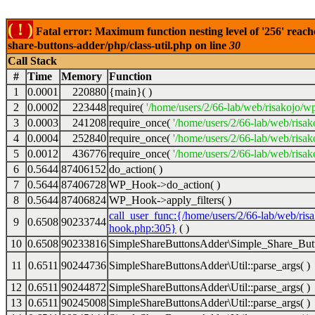
( ! )
Fatal error: Maximum function nesting level of '256' reach
share-buttons-adder/php/class-util.php on line
30
Call Stack
#
Time
Memory
Function
1
0.0001
220880
{main}( )
2
0.0002
223448
require(
'/home/users/2/66-lab/web/risakojo/w
3
0.0003
241208
require_once(
'/home/users/2/66-lab/web/risak
4
0.0004
252840
require_once(
'/home/users/2/66-lab/web/risak
5
0.0012
436776
require_once(
'/home/users/2/66-lab/web/risak
6
0.5644
87406152
do_action( )
7
0.5644
87406728
WP_Hook->do_action( )
8
0.5644
87406824
WP_Hook->apply_filters( )
call_user_func:{/home/users/2/66-lab/web/ris
9
0.6508
90233744
hook.php:305}
( )
10
0.6508
90233816
SimpleShareButtonsAdder\Simple_Share_Butt
11
0.6511
90244736
SimpleShareButtonsAdder\Util::parse_args( )
12
0.6511
90244872
SimpleShareButtonsAdder\Util::parse_args( )
13
0.6511
90245008
SimpleShareButtonsAdder\Util::parse_args( )