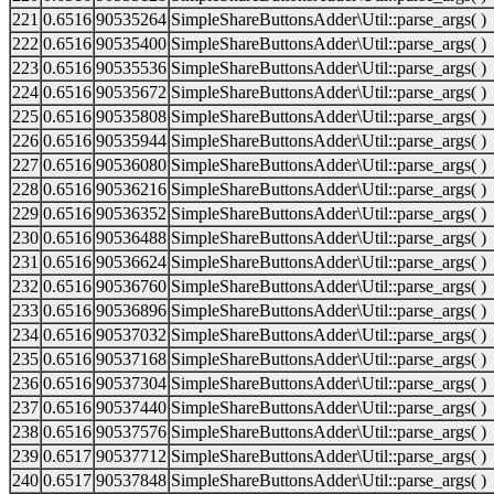
221
0.6516
90535264
SimpleShareButtonsAdder\Util::parse_args( )
222
0.6516
90535400
SimpleShareButtonsAdder\Util::parse_args( )
223
0.6516
90535536
SimpleShareButtonsAdder\Util::parse_args( )
224
0.6516
90535672
SimpleShareButtonsAdder\Util::parse_args( )
225
0.6516
90535808
SimpleShareButtonsAdder\Util::parse_args( )
226
0.6516
90535944
SimpleShareButtonsAdder\Util::parse_args( )
227
0.6516
90536080
SimpleShareButtonsAdder\Util::parse_args( )
228
0.6516
90536216
SimpleShareButtonsAdder\Util::parse_args( )
229
0.6516
90536352
SimpleShareButtonsAdder\Util::parse_args( )
230
0.6516
90536488
SimpleShareButtonsAdder\Util::parse_args( )
231
0.6516
90536624
SimpleShareButtonsAdder\Util::parse_args( )
232
0.6516
90536760
SimpleShareButtonsAdder\Util::parse_args( )
233
0.6516
90536896
SimpleShareButtonsAdder\Util::parse_args( )
234
0.6516
90537032
SimpleShareButtonsAdder\Util::parse_args( )
235
0.6516
90537168
SimpleShareButtonsAdder\Util::parse_args( )
236
0.6516
90537304
SimpleShareButtonsAdder\Util::parse_args( )
237
0.6516
90537440
SimpleShareButtonsAdder\Util::parse_args( )
238
0.6516
90537576
SimpleShareButtonsAdder\Util::parse_args( )
239
0.6517
90537712
SimpleShareButtonsAdder\Util::parse_args( )
240
0.6517
90537848
SimpleShareButtonsAdder\Util::parse_args( )