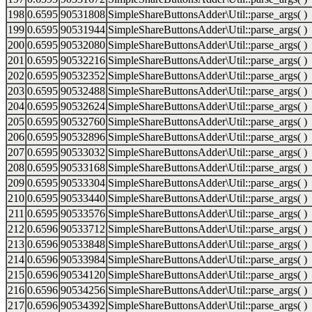
198
0.6595
90531808
SimpleShareButtonsAdder\Util::parse_args( )
199
0.6595
90531944
SimpleShareButtonsAdder\Util::parse_args( )
200
0.6595
90532080
SimpleShareButtonsAdder\Util::parse_args( )
201
0.6595
90532216
SimpleShareButtonsAdder\Util::parse_args( )
202
0.6595
90532352
SimpleShareButtonsAdder\Util::parse_args( )
203
0.6595
90532488
SimpleShareButtonsAdder\Util::parse_args( )
204
0.6595
90532624
SimpleShareButtonsAdder\Util::parse_args( )
205
0.6595
90532760
SimpleShareButtonsAdder\Util::parse_args( )
206
0.6595
90532896
SimpleShareButtonsAdder\Util::parse_args( )
207
0.6595
90533032
SimpleShareButtonsAdder\Util::parse_args( )
208
0.6595
90533168
SimpleShareButtonsAdder\Util::parse_args( )
209
0.6595
90533304
SimpleShareButtonsAdder\Util::parse_args( )
210
0.6595
90533440
SimpleShareButtonsAdder\Util::parse_args( )
211
0.6595
90533576
SimpleShareButtonsAdder\Util::parse_args( )
212
0.6596
90533712
SimpleShareButtonsAdder\Util::parse_args( )
213
0.6596
90533848
SimpleShareButtonsAdder\Util::parse_args( )
214
0.6596
90533984
SimpleShareButtonsAdder\Util::parse_args( )
215
0.6596
90534120
SimpleShareButtonsAdder\Util::parse_args( )
216
0.6596
90534256
SimpleShareButtonsAdder\Util::parse_args( )
217
0.6596
90534392
SimpleShareButtonsAdder\Util::parse_args( )