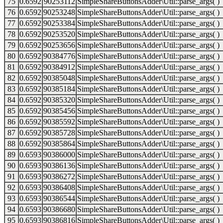
75
0.6592
90253112
SimpleShareButtonsAdder\Util::parse_args( )
76
0.6592
90253248
SimpleShareButtonsAdder\Util::parse_args( )
77
0.6592
90253384
SimpleShareButtonsAdder\Util::parse_args( )
78
0.6592
90253520
SimpleShareButtonsAdder\Util::parse_args( )
79
0.6592
90253656
SimpleShareButtonsAdder\Util::parse_args( )
80
0.6592
90384776
SimpleShareButtonsAdder\Util::parse_args( )
81
0.6592
90384912
SimpleShareButtonsAdder\Util::parse_args( )
82
0.6592
90385048
SimpleShareButtonsAdder\Util::parse_args( )
83
0.6592
90385184
SimpleShareButtonsAdder\Util::parse_args( )
84
0.6592
90385320
SimpleShareButtonsAdder\Util::parse_args( )
85
0.6592
90385456
SimpleShareButtonsAdder\Util::parse_args( )
86
0.6592
90385592
SimpleShareButtonsAdder\Util::parse_args( )
87
0.6592
90385728
SimpleShareButtonsAdder\Util::parse_args( )
88
0.6592
90385864
SimpleShareButtonsAdder\Util::parse_args( )
89
0.6593
90386000
SimpleShareButtonsAdder\Util::parse_args( )
90
0.6593
90386136
SimpleShareButtonsAdder\Util::parse_args( )
91
0.6593
90386272
SimpleShareButtonsAdder\Util::parse_args( )
92
0.6593
90386408
SimpleShareButtonsAdder\Util::parse_args( )
93
0.6593
90386544
SimpleShareButtonsAdder\Util::parse_args( )
94
0.6593
90386680
SimpleShareButtonsAdder\Util::parse_args( )
95
0.6593
90386816
SimpleShareButtonsAdder\Util::parse_args( )