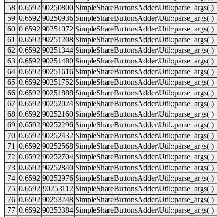
58
0.6592
90250800
SimpleShareButtonsAdder\Util::parse_args( )
59
0.6592
90250936
SimpleShareButtonsAdder\Util::parse_args( )
60
0.6592
90251072
SimpleShareButtonsAdder\Util::parse_args( )
61
0.6592
90251208
SimpleShareButtonsAdder\Util::parse_args( )
62
0.6592
90251344
SimpleShareButtonsAdder\Util::parse_args( )
63
0.6592
90251480
SimpleShareButtonsAdder\Util::parse_args( )
64
0.6592
90251616
SimpleShareButtonsAdder\Util::parse_args( )
65
0.6592
90251752
SimpleShareButtonsAdder\Util::parse_args( )
66
0.6592
90251888
SimpleShareButtonsAdder\Util::parse_args( )
67
0.6592
90252024
SimpleShareButtonsAdder\Util::parse_args( )
68
0.6592
90252160
SimpleShareButtonsAdder\Util::parse_args( )
69
0.6592
90252296
SimpleShareButtonsAdder\Util::parse_args( )
70
0.6592
90252432
SimpleShareButtonsAdder\Util::parse_args( )
71
0.6592
90252568
SimpleShareButtonsAdder\Util::parse_args( )
72
0.6592
90252704
SimpleShareButtonsAdder\Util::parse_args( )
73
0.6592
90252840
SimpleShareButtonsAdder\Util::parse_args( )
74
0.6592
90252976
SimpleShareButtonsAdder\Util::parse_args( )
75
0.6592
90253112
SimpleShareButtonsAdder\Util::parse_args( )
76
0.6592
90253248
SimpleShareButtonsAdder\Util::parse_args( )
77
0.6592
90253384
SimpleShareButtonsAdder\Util::parse_args( )