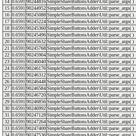
14
0.6591
90244816
SimpleShareButtonsAdder\Util::parse_args( )
15
0.6591
90244952
SimpleShareButtonsAdder\Util::parse_args( )
16
0.6591
90245088
SimpleShareButtonsAdder\Util::parse_args( )
17
0.6591
90245224
SimpleShareButtonsAdder\Util::parse_args( )
18
0.6591
90245360
SimpleShareButtonsAdder\Util::parse_args( )
19
0.6591
90245496
SimpleShareButtonsAdder\Util::parse_args( )
20
0.6591
90245632
SimpleShareButtonsAdder\Util::parse_args( )
21
0.6591
90245768
SimpleShareButtonsAdder\Util::parse_args( )
22
0.6591
90245904
SimpleShareButtonsAdder\Util::parse_args( )
23
0.6591
90246040
SimpleShareButtonsAdder\Util::parse_args( )
24
0.6591
90246176
SimpleShareButtonsAdder\Util::parse_args( )
25
0.6591
90246312
SimpleShareButtonsAdder\Util::parse_args( )
26
0.6591
90246448
SimpleShareButtonsAdder\Util::parse_args( )
27
0.6591
90246584
SimpleShareButtonsAdder\Util::parse_args( )
28
0.6591
90246720
SimpleShareButtonsAdder\Util::parse_args( )
29
0.6591
90246856
SimpleShareButtonsAdder\Util::parse_args( )
30
0.6591
90246992
SimpleShareButtonsAdder\Util::parse_args( )
31
0.6591
90247128
SimpleShareButtonsAdder\Util::parse_args( )
32
0.6591
90247264
SimpleShareButtonsAdder\Util::parse_args( )
33
0.6591
90247400
SimpleShareButtonsAdder\Util::parse_args( )
34
0.6591
90247536
SimpleShareButtonsAdder\Util::parse_args( )