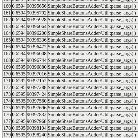
160
0.6594
90395656
SimpleShareButtonsAdder\Util::parse_args( )
161
0.6594
90395792
SimpleShareButtonsAdder\Util::parse_args( )
162
0.6594
90395928
SimpleShareButtonsAdder\Util::parse_args( )
163
0.6594
90396064
SimpleShareButtonsAdder\Util::parse_args( )
164
0.6594
90396200
SimpleShareButtonsAdder\Util::parse_args( )
165
0.6594
90396336
SimpleShareButtonsAdder\Util::parse_args( )
166
0.6594
90396472
SimpleShareButtonsAdder\Util::parse_args( )
167
0.6594
90396608
SimpleShareButtonsAdder\Util::parse_args( )
168
0.6594
90396744
SimpleShareButtonsAdder\Util::parse_args( )
169
0.6595
90396880
SimpleShareButtonsAdder\Util::parse_args( )
170
0.6595
90397016
SimpleShareButtonsAdder\Util::parse_args( )
171
0.6595
90397152
SimpleShareButtonsAdder\Util::parse_args( )
172
0.6595
90397288
SimpleShareButtonsAdder\Util::parse_args( )
173
0.6595
90397424
SimpleShareButtonsAdder\Util::parse_args( )
174
0.6595
90397560
SimpleShareButtonsAdder\Util::parse_args( )
175
0.6595
90397696
SimpleShareButtonsAdder\Util::parse_args( )
176
0.6595
90397832
SimpleShareButtonsAdder\Util::parse_args( )
177
0.6595
90397968
SimpleShareButtonsAdder\Util::parse_args( )
178
0.6595
90398104
SimpleShareButtonsAdder\Util::parse_args( )
179
0.6595
90398240
SimpleShareButtonsAdder\Util::parse_args( )