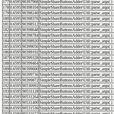
177
0.6595
90397968
SimpleShareButtonsAdder\Util::parse_args( )
178
0.6595
90398104
SimpleShareButtonsAdder\Util::parse_args( )
179
0.6595
90398240
SimpleShareButtonsAdder\Util::parse_args( )
180
0.6595
90398376
SimpleShareButtonsAdder\Util::parse_args( )
181
0.6595
90398512
SimpleShareButtonsAdder\Util::parse_args( )
182
0.6595
90398648
SimpleShareButtonsAdder\Util::parse_args( )
183
0.6595
90398784
SimpleShareButtonsAdder\Util::parse_args( )
184
0.6595
90398920
SimpleShareButtonsAdder\Util::parse_args( )
185
0.6595
90399056
SimpleShareButtonsAdder\Util::parse_args( )
186
0.6595
90399192
SimpleShareButtonsAdder\Util::parse_args( )
187
0.6595
90399328
SimpleShareButtonsAdder\Util::parse_args( )
188
0.6595
90399464
SimpleShareButtonsAdder\Util::parse_args( )
189
0.6595
90399600
SimpleShareButtonsAdder\Util::parse_args( )
190
0.6595
90399736
SimpleShareButtonsAdder\Util::parse_args( )
191
0.6595
90399872
SimpleShareButtonsAdder\Util::parse_args( )
192
0.6595
90530992
SimpleShareButtonsAdder\Util::parse_args( )
193
0.6595
90531128
SimpleShareButtonsAdder\Util::parse_args( )
194
0.6595
90531264
SimpleShareButtonsAdder\Util::parse_args( )
195
0.6595
90531400
SimpleShareButtonsAdder\Util::parse_args( )
196
0.6595
90531536
SimpleShareButtonsAdder\Util::parse_args( )
197
0.6595
90531672
SimpleShareButtonsAdder\Util::parse_args( )