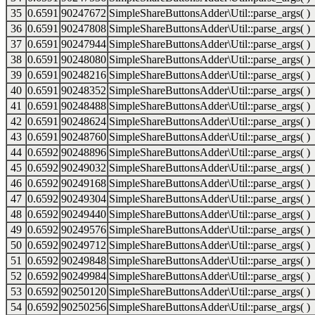
35
0.6591
90247672
SimpleShareButtonsAdder\Util::parse_args( )
36
0.6591
90247808
SimpleShareButtonsAdder\Util::parse_args( )
37
0.6591
90247944
SimpleShareButtonsAdder\Util::parse_args( )
38
0.6591
90248080
SimpleShareButtonsAdder\Util::parse_args( )
39
0.6591
90248216
SimpleShareButtonsAdder\Util::parse_args( )
40
0.6591
90248352
SimpleShareButtonsAdder\Util::parse_args( )
41
0.6591
90248488
SimpleShareButtonsAdder\Util::parse_args( )
42
0.6591
90248624
SimpleShareButtonsAdder\Util::parse_args( )
43
0.6591
90248760
SimpleShareButtonsAdder\Util::parse_args( )
44
0.6592
90248896
SimpleShareButtonsAdder\Util::parse_args( )
45
0.6592
90249032
SimpleShareButtonsAdder\Util::parse_args( )
46
0.6592
90249168
SimpleShareButtonsAdder\Util::parse_args( )
47
0.6592
90249304
SimpleShareButtonsAdder\Util::parse_args( )
48
0.6592
90249440
SimpleShareButtonsAdder\Util::parse_args( )
49
0.6592
90249576
SimpleShareButtonsAdder\Util::parse_args( )
50
0.6592
90249712
SimpleShareButtonsAdder\Util::parse_args( )
51
0.6592
90249848
SimpleShareButtonsAdder\Util::parse_args( )
52
0.6592
90249984
SimpleShareButtonsAdder\Util::parse_args( )
53
0.6592
90250120
SimpleShareButtonsAdder\Util::parse_args( )
54
0.6592
90250256
SimpleShareButtonsAdder\Util::parse_args( )