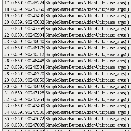
17
0.6591
90245224
SimpleShareButtonsAdder\Util::parse_args( )
18
0.6591
90245360
SimpleShareButtonsAdder\Util::parse_args( )
19
0.6591
90245496
SimpleShareButtonsAdder\Util::parse_args( )
20
0.6591
90245632
SimpleShareButtonsAdder\Util::parse_args( )
21
0.6591
90245768
SimpleShareButtonsAdder\Util::parse_args( )
22
0.6591
90245904
SimpleShareButtonsAdder\Util::parse_args( )
23
0.6591
90246040
SimpleShareButtonsAdder\Util::parse_args( )
24
0.6591
90246176
SimpleShareButtonsAdder\Util::parse_args( )
25
0.6591
90246312
SimpleShareButtonsAdder\Util::parse_args( )
26
0.6591
90246448
SimpleShareButtonsAdder\Util::parse_args( )
27
0.6591
90246584
SimpleShareButtonsAdder\Util::parse_args( )
28
0.6591
90246720
SimpleShareButtonsAdder\Util::parse_args( )
29
0.6591
90246856
SimpleShareButtonsAdder\Util::parse_args( )
30
0.6591
90246992
SimpleShareButtonsAdder\Util::parse_args( )
31
0.6591
90247128
SimpleShareButtonsAdder\Util::parse_args( )
32
0.6591
90247264
SimpleShareButtonsAdder\Util::parse_args( )
33
0.6591
90247400
SimpleShareButtonsAdder\Util::parse_args( )
34
0.6591
90247536
SimpleShareButtonsAdder\Util::parse_args( )
35
0.6591
90247672
SimpleShareButtonsAdder\Util::parse_args( )
36
0.6591
90247808
SimpleShareButtonsAdder\Util::parse_args( )