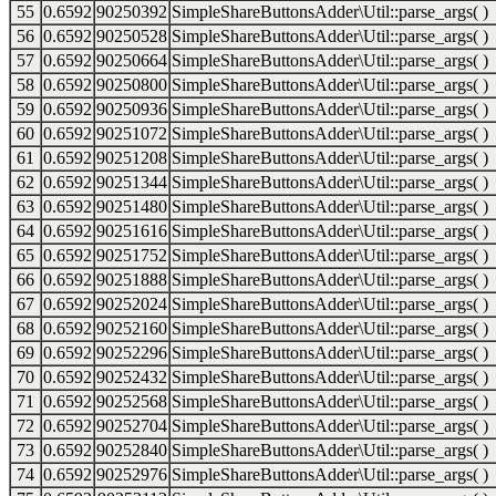
55
0.6592
90250392
SimpleShareButtonsAdder\Util::parse_args( )
56
0.6592
90250528
SimpleShareButtonsAdder\Util::parse_args( )
57
0.6592
90250664
SimpleShareButtonsAdder\Util::parse_args( )
58
0.6592
90250800
SimpleShareButtonsAdder\Util::parse_args( )
59
0.6592
90250936
SimpleShareButtonsAdder\Util::parse_args( )
60
0.6592
90251072
SimpleShareButtonsAdder\Util::parse_args( )
61
0.6592
90251208
SimpleShareButtonsAdder\Util::parse_args( )
62
0.6592
90251344
SimpleShareButtonsAdder\Util::parse_args( )
63
0.6592
90251480
SimpleShareButtonsAdder\Util::parse_args( )
64
0.6592
90251616
SimpleShareButtonsAdder\Util::parse_args( )
65
0.6592
90251752
SimpleShareButtonsAdder\Util::parse_args( )
66
0.6592
90251888
SimpleShareButtonsAdder\Util::parse_args( )
67
0.6592
90252024
SimpleShareButtonsAdder\Util::parse_args( )
68
0.6592
90252160
SimpleShareButtonsAdder\Util::parse_args( )
69
0.6592
90252296
SimpleShareButtonsAdder\Util::parse_args( )
70
0.6592
90252432
SimpleShareButtonsAdder\Util::parse_args( )
71
0.6592
90252568
SimpleShareButtonsAdder\Util::parse_args( )
72
0.6592
90252704
SimpleShareButtonsAdder\Util::parse_args( )
73
0.6592
90252840
SimpleShareButtonsAdder\Util::parse_args( )
74
0.6592
90252976
SimpleShareButtonsAdder\Util::parse_args( )