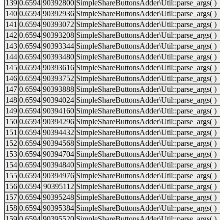
139
0.6594
90392800
SimpleShareButtonsAdder\Util::parse_args( )
140
0.6594
90392936
SimpleShareButtonsAdder\Util::parse_args( )
141
0.6594
90393072
SimpleShareButtonsAdder\Util::parse_args( )
142
0.6594
90393208
SimpleShareButtonsAdder\Util::parse_args( )
143
0.6594
90393344
SimpleShareButtonsAdder\Util::parse_args( )
144
0.6594
90393480
SimpleShareButtonsAdder\Util::parse_args( )
145
0.6594
90393616
SimpleShareButtonsAdder\Util::parse_args( )
146
0.6594
90393752
SimpleShareButtonsAdder\Util::parse_args( )
147
0.6594
90393888
SimpleShareButtonsAdder\Util::parse_args( )
148
0.6594
90394024
SimpleShareButtonsAdder\Util::parse_args( )
149
0.6594
90394160
SimpleShareButtonsAdder\Util::parse_args( )
150
0.6594
90394296
SimpleShareButtonsAdder\Util::parse_args( )
151
0.6594
90394432
SimpleShareButtonsAdder\Util::parse_args( )
152
0.6594
90394568
SimpleShareButtonsAdder\Util::parse_args( )
153
0.6594
90394704
SimpleShareButtonsAdder\Util::parse_args( )
154
0.6594
90394840
SimpleShareButtonsAdder\Util::parse_args( )
155
0.6594
90394976
SimpleShareButtonsAdder\Util::parse_args( )
156
0.6594
90395112
SimpleShareButtonsAdder\Util::parse_args( )
157
0.6594
90395248
SimpleShareButtonsAdder\Util::parse_args( )
158
0.6594
90395384
SimpleShareButtonsAdder\Util::parse_args( )
159
0.6594
90395520
SimpleShareButtonsAdder\Util::parse_args( )