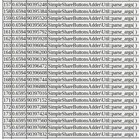
157
0.6594
90395248
SimpleShareButtonsAdder\Util::parse_args( )
158
0.6594
90395384
SimpleShareButtonsAdder\Util::parse_args( )
159
0.6594
90395520
SimpleShareButtonsAdder\Util::parse_args( )
160
0.6594
90395656
SimpleShareButtonsAdder\Util::parse_args( )
161
0.6594
90395792
SimpleShareButtonsAdder\Util::parse_args( )
162
0.6594
90395928
SimpleShareButtonsAdder\Util::parse_args( )
163
0.6594
90396064
SimpleShareButtonsAdder\Util::parse_args( )
164
0.6594
90396200
SimpleShareButtonsAdder\Util::parse_args( )
165
0.6594
90396336
SimpleShareButtonsAdder\Util::parse_args( )
166
0.6594
90396472
SimpleShareButtonsAdder\Util::parse_args( )
167
0.6594
90396608
SimpleShareButtonsAdder\Util::parse_args( )
168
0.6594
90396744
SimpleShareButtonsAdder\Util::parse_args( )
169
0.6595
90396880
SimpleShareButtonsAdder\Util::parse_args( )
170
0.6595
90397016
SimpleShareButtonsAdder\Util::parse_args( )
171
0.6595
90397152
SimpleShareButtonsAdder\Util::parse_args( )
172
0.6595
90397288
SimpleShareButtonsAdder\Util::parse_args( )
173
0.6595
90397424
SimpleShareButtonsAdder\Util::parse_args( )
174
0.6595
90397560
SimpleShareButtonsAdder\Util::parse_args( )
175
0.6595
90397696
SimpleShareButtonsAdder\Util::parse_args( )
176
0.6595
90397832
SimpleShareButtonsAdder\Util::parse_args( )