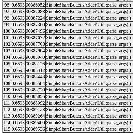
96
0.6593
90386952
SimpleShareButtonsAdder\Util::parse_args( )
97
0.6593
90387088
SimpleShareButtonsAdder\Util::parse_args( )
98
0.6593
90387224
SimpleShareButtonsAdder\Util::parse_args( )
99
0.6593
90387360
SimpleShareButtonsAdder\Util::parse_args( )
100
0.6593
90387496
SimpleShareButtonsAdder\Util::parse_args( )
101
0.6593
90387632
SimpleShareButtonsAdder\Util::parse_args( )
102
0.6593
90387768
SimpleShareButtonsAdder\Util::parse_args( )
103
0.6593
90387904
SimpleShareButtonsAdder\Util::parse_args( )
104
0.6593
90388040
SimpleShareButtonsAdder\Util::parse_args( )
105
0.6593
90388176
SimpleShareButtonsAdder\Util::parse_args( )
106
0.6593
90388312
SimpleShareButtonsAdder\Util::parse_args( )
107
0.6593
90388448
SimpleShareButtonsAdder\Util::parse_args( )
108
0.6593
90388584
SimpleShareButtonsAdder\Util::parse_args( )
109
0.6593
90388720
SimpleShareButtonsAdder\Util::parse_args( )
110
0.6593
90388856
SimpleShareButtonsAdder\Util::parse_args( )
111
0.6593
90388992
SimpleShareButtonsAdder\Util::parse_args( )
112
0.6593
90389128
SimpleShareButtonsAdder\Util::parse_args( )
113
0.6593
90389264
SimpleShareButtonsAdder\Util::parse_args( )
114
0.6593
90389400
SimpleShareButtonsAdder\Util::parse_args( )
115
0.6593
90389536
SimpleShareButtonsAdder\Util::parse_args( )