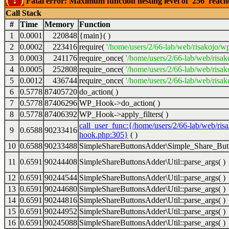
Fatal error: Maximum function nesting level of '256' reac
Call Stack
#
Time
Memory
Function
1
0.0001
220848
{main}( )
2
0.0002
223416
require(
'/home/users/2/66-lab/web/risakojo/w
3
0.0003
241176
require_once(
'/home/users/2/66-lab/web/risak
4
0.0005
252808
require_once(
'/home/users/2/66-lab/web/risak
5
0.0012
436744
require_once(
'/home/users/2/66-lab/web/risak
6
0.5778
87405720
do_action( )
7
0.5778
87406296
WP_Hook->do_action( )
8
0.5778
87406392
WP_Hook->apply_filters( )
call_user_func:{/home/users/2/66-lab/web/ris
9
0.6588
90233416
hook.php:305}
( )
10
0.6588
90233488
SimpleShareButtonsAdder\Simple_Share_Butt
11
0.6591
90244408
SimpleShareButtonsAdder\Util::parse_args( )
12
0.6591
90244544
SimpleShareButtonsAdder\Util::parse_args( )
13
0.6591
90244680
SimpleShareButtonsAdder\Util::parse_args( )
14
0.6591
90244816
SimpleShareButtonsAdder\Util::parse_args( )
15
0.6591
90244952
SimpleShareButtonsAdder\Util::parse_args( )
16
0.6591
90245088
SimpleShareButtonsAdder\Util::parse_args( )