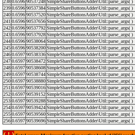
238
0.6596
90537248
SimpleShareButtonsAdder\Util::parse_args( )
239
0.6596
90537384
SimpleShareButtonsAdder\Util::parse_args( )
240
0.6596
90537520
SimpleShareButtonsAdder\Util::parse_args( )
241
0.6596
90537656
SimpleShareButtonsAdder\Util::parse_args( )
242
0.6596
90537792
SimpleShareButtonsAdder\Util::parse_args( )
243
0.6596
90537928
SimpleShareButtonsAdder\Util::parse_args( )
244
0.6596
90538064
SimpleShareButtonsAdder\Util::parse_args( )
245
0.6596
90538200
SimpleShareButtonsAdder\Util::parse_args( )
246
0.6597
90538336
SimpleShareButtonsAdder\Util::parse_args( )
247
0.6597
90538472
SimpleShareButtonsAdder\Util::parse_args( )
248
0.6597
90538608
SimpleShareButtonsAdder\Util::parse_args( )
249
0.6597
90538744
SimpleShareButtonsAdder\Util::parse_args( )
250
0.6597
90538880
SimpleShareButtonsAdder\Util::parse_args( )
251
0.6597
90539016
SimpleShareButtonsAdder\Util::parse_args( )
252
0.6597
90539152
SimpleShareButtonsAdder\Util::parse_args( )
253
0.6597
90539288
SimpleShareButtonsAdder\Util::parse_args( )
254
0.6597
90539424
SimpleShareButtonsAdder\Util::parse_args( )
255
0.6597
90539560
SimpleShareButtonsAdder\Util::parse_args( )
256
0.6597
90539696
SimpleShareButtonsAdder\Util::parse_args( )
( ! )