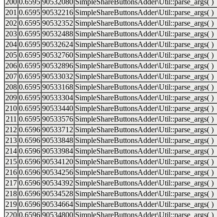
200
0.6595
90532080
SimpleShareButtonsAdder\Util::parse_args( )
201
0.6595
90532216
SimpleShareButtonsAdder\Util::parse_args( )
202
0.6595
90532352
SimpleShareButtonsAdder\Util::parse_args( )
203
0.6595
90532488
SimpleShareButtonsAdder\Util::parse_args( )
204
0.6595
90532624
SimpleShareButtonsAdder\Util::parse_args( )
205
0.6595
90532760
SimpleShareButtonsAdder\Util::parse_args( )
206
0.6595
90532896
SimpleShareButtonsAdder\Util::parse_args( )
207
0.6595
90533032
SimpleShareButtonsAdder\Util::parse_args( )
208
0.6595
90533168
SimpleShareButtonsAdder\Util::parse_args( )
209
0.6595
90533304
SimpleShareButtonsAdder\Util::parse_args( )
210
0.6595
90533440
SimpleShareButtonsAdder\Util::parse_args( )
211
0.6595
90533576
SimpleShareButtonsAdder\Util::parse_args( )
212
0.6596
90533712
SimpleShareButtonsAdder\Util::parse_args( )
213
0.6596
90533848
SimpleShareButtonsAdder\Util::parse_args( )
214
0.6596
90533984
SimpleShareButtonsAdder\Util::parse_args( )
215
0.6596
90534120
SimpleShareButtonsAdder\Util::parse_args( )
216
0.6596
90534256
SimpleShareButtonsAdder\Util::parse_args( )
217
0.6596
90534392
SimpleShareButtonsAdder\Util::parse_args( )
218
0.6596
90534528
SimpleShareButtonsAdder\Util::parse_args( )
219
0.6596
90534664
SimpleShareButtonsAdder\Util::parse_args( )
220
0.6596
90534800
SimpleShareButtonsAdder\Util::parse_args( )