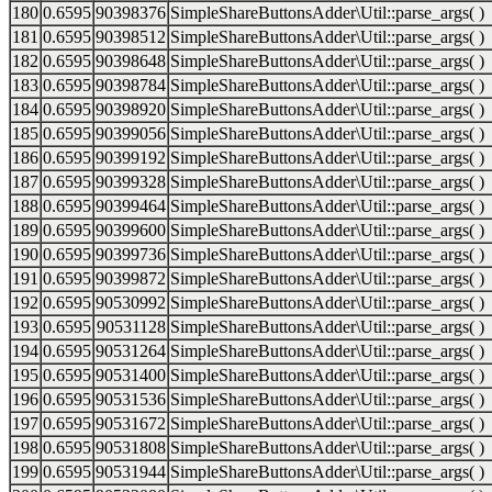
180
0.6595
90398376
SimpleShareButtonsAdder\Util::parse_args( )
181
0.6595
90398512
SimpleShareButtonsAdder\Util::parse_args( )
182
0.6595
90398648
SimpleShareButtonsAdder\Util::parse_args( )
183
0.6595
90398784
SimpleShareButtonsAdder\Util::parse_args( )
184
0.6595
90398920
SimpleShareButtonsAdder\Util::parse_args( )
185
0.6595
90399056
SimpleShareButtonsAdder\Util::parse_args( )
186
0.6595
90399192
SimpleShareButtonsAdder\Util::parse_args( )
187
0.6595
90399328
SimpleShareButtonsAdder\Util::parse_args( )
188
0.6595
90399464
SimpleShareButtonsAdder\Util::parse_args( )
189
0.6595
90399600
SimpleShareButtonsAdder\Util::parse_args( )
190
0.6595
90399736
SimpleShareButtonsAdder\Util::parse_args( )
191
0.6595
90399872
SimpleShareButtonsAdder\Util::parse_args( )
192
0.6595
90530992
SimpleShareButtonsAdder\Util::parse_args( )
193
0.6595
90531128
SimpleShareButtonsAdder\Util::parse_args( )
194
0.6595
90531264
SimpleShareButtonsAdder\Util::parse_args( )
195
0.6595
90531400
SimpleShareButtonsAdder\Util::parse_args( )
196
0.6595
90531536
SimpleShareButtonsAdder\Util::parse_args( )
197
0.6595
90531672
SimpleShareButtonsAdder\Util::parse_args( )
198
0.6595
90531808
SimpleShareButtonsAdder\Util::parse_args( )
199
0.6595
90531944
SimpleShareButtonsAdder\Util::parse_args( )