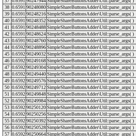
37
0.6591
90247944
SimpleShareButtonsAdder\Util::parse_args( )
38
0.6591
90248080
SimpleShareButtonsAdder\Util::parse_args( )
39
0.6591
90248216
SimpleShareButtonsAdder\Util::parse_args( )
40
0.6591
90248352
SimpleShareButtonsAdder\Util::parse_args( )
41
0.6591
90248488
SimpleShareButtonsAdder\Util::parse_args( )
42
0.6591
90248624
SimpleShareButtonsAdder\Util::parse_args( )
43
0.6591
90248760
SimpleShareButtonsAdder\Util::parse_args( )
44
0.6592
90248896
SimpleShareButtonsAdder\Util::parse_args( )
45
0.6592
90249032
SimpleShareButtonsAdder\Util::parse_args( )
46
0.6592
90249168
SimpleShareButtonsAdder\Util::parse_args( )
47
0.6592
90249304
SimpleShareButtonsAdder\Util::parse_args( )
48
0.6592
90249440
SimpleShareButtonsAdder\Util::parse_args( )
49
0.6592
90249576
SimpleShareButtonsAdder\Util::parse_args( )
50
0.6592
90249712
SimpleShareButtonsAdder\Util::parse_args( )
51
0.6592
90249848
SimpleShareButtonsAdder\Util::parse_args( )
52
0.6592
90249984
SimpleShareButtonsAdder\Util::parse_args( )
53
0.6592
90250120
SimpleShareButtonsAdder\Util::parse_args( )
54
0.6592
90250256
SimpleShareButtonsAdder\Util::parse_args( )
55
0.6592
90250392
SimpleShareButtonsAdder\Util::parse_args( )
56
0.6592
90250528
SimpleShareButtonsAdder\Util::parse_args( )
57
0.6592
90250664
SimpleShareButtonsAdder\Util::parse_args( )