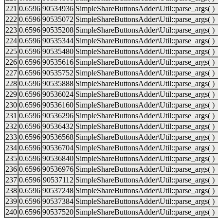
221
0.6596
90534936
SimpleShareButtonsAdder\Util::parse_args( )
222
0.6596
90535072
SimpleShareButtonsAdder\Util::parse_args( )
223
0.6596
90535208
SimpleShareButtonsAdder\Util::parse_args( )
224
0.6596
90535344
SimpleShareButtonsAdder\Util::parse_args( )
225
0.6596
90535480
SimpleShareButtonsAdder\Util::parse_args( )
226
0.6596
90535616
SimpleShareButtonsAdder\Util::parse_args( )
227
0.6596
90535752
SimpleShareButtonsAdder\Util::parse_args( )
228
0.6596
90535888
SimpleShareButtonsAdder\Util::parse_args( )
229
0.6596
90536024
SimpleShareButtonsAdder\Util::parse_args( )
230
0.6596
90536160
SimpleShareButtonsAdder\Util::parse_args( )
231
0.6596
90536296
SimpleShareButtonsAdder\Util::parse_args( )
232
0.6596
90536432
SimpleShareButtonsAdder\Util::parse_args( )
233
0.6596
90536568
SimpleShareButtonsAdder\Util::parse_args( )
234
0.6596
90536704
SimpleShareButtonsAdder\Util::parse_args( )
235
0.6596
90536840
SimpleShareButtonsAdder\Util::parse_args( )
236
0.6596
90536976
SimpleShareButtonsAdder\Util::parse_args( )
237
0.6596
90537112
SimpleShareButtonsAdder\Util::parse_args( )
238
0.6596
90537248
SimpleShareButtonsAdder\Util::parse_args( )
239
0.6596
90537384
SimpleShareButtonsAdder\Util::parse_args( )
240
0.6596
90537520
SimpleShareButtonsAdder\Util::parse_args( )