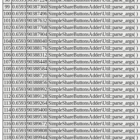
99
0.6593
90387360
SimpleShareButtonsAdder\Util::parse_args( )
100
0.6593
90387496
SimpleShareButtonsAdder\Util::parse_args( )
101
0.6593
90387632
SimpleShareButtonsAdder\Util::parse_args( )
102
0.6593
90387768
SimpleShareButtonsAdder\Util::parse_args( )
103
0.6593
90387904
SimpleShareButtonsAdder\Util::parse_args( )
104
0.6593
90388040
SimpleShareButtonsAdder\Util::parse_args( )
105
0.6593
90388176
SimpleShareButtonsAdder\Util::parse_args( )
106
0.6593
90388312
SimpleShareButtonsAdder\Util::parse_args( )
107
0.6593
90388448
SimpleShareButtonsAdder\Util::parse_args( )
108
0.6593
90388584
SimpleShareButtonsAdder\Util::parse_args( )
109
0.6593
90388720
SimpleShareButtonsAdder\Util::parse_args( )
110
0.6593
90388856
SimpleShareButtonsAdder\Util::parse_args( )
111
0.6593
90388992
SimpleShareButtonsAdder\Util::parse_args( )
112
0.6593
90389128
SimpleShareButtonsAdder\Util::parse_args( )
113
0.6593
90389264
SimpleShareButtonsAdder\Util::parse_args( )
114
0.6593
90389400
SimpleShareButtonsAdder\Util::parse_args( )
115
0.6593
90389536
SimpleShareButtonsAdder\Util::parse_args( )
116
0.6593
90389672
SimpleShareButtonsAdder\Util::parse_args( )
117
0.6593
90389808
SimpleShareButtonsAdder\Util::parse_args( )
118
0.6593
90389944
SimpleShareButtonsAdder\Util::parse_args( )