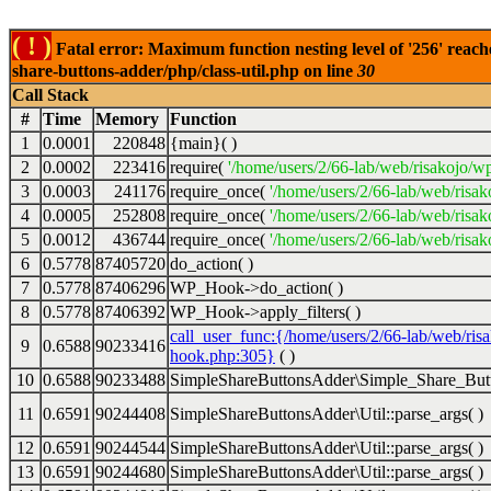
( ! )
Fatal error: Maximum function nesting level of '256' reach
share-buttons-adder/php/class-util.php on line
30
Call Stack
#
Time
Memory
Function
1
0.0001
220848
{main}( )
2
0.0002
223416
require(
'/home/users/2/66-lab/web/risakojo/w
3
0.0003
241176
require_once(
'/home/users/2/66-lab/web/risak
4
0.0005
252808
require_once(
'/home/users/2/66-lab/web/risak
5
0.0012
436744
require_once(
'/home/users/2/66-lab/web/risak
6
0.5778
87405720
do_action( )
7
0.5778
87406296
WP_Hook->do_action( )
8
0.5778
87406392
WP_Hook->apply_filters( )
call_user_func:{/home/users/2/66-lab/web/ris
9
0.6588
90233416
hook.php:305}
( )
10
0.6588
90233488
SimpleShareButtonsAdder\Simple_Share_Butt
11
0.6591
90244408
SimpleShareButtonsAdder\Util::parse_args( )
12
0.6591
90244544
SimpleShareButtonsAdder\Util::parse_args( )
13
0.6591
90244680
SimpleShareButtonsAdder\Util::parse_args( )