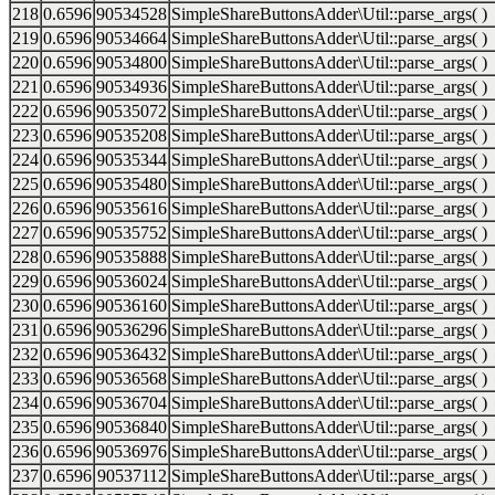
218
0.6596
90534528
SimpleShareButtonsAdder\Util::parse_args( )
219
0.6596
90534664
SimpleShareButtonsAdder\Util::parse_args( )
220
0.6596
90534800
SimpleShareButtonsAdder\Util::parse_args( )
221
0.6596
90534936
SimpleShareButtonsAdder\Util::parse_args( )
222
0.6596
90535072
SimpleShareButtonsAdder\Util::parse_args( )
223
0.6596
90535208
SimpleShareButtonsAdder\Util::parse_args( )
224
0.6596
90535344
SimpleShareButtonsAdder\Util::parse_args( )
225
0.6596
90535480
SimpleShareButtonsAdder\Util::parse_args( )
226
0.6596
90535616
SimpleShareButtonsAdder\Util::parse_args( )
227
0.6596
90535752
SimpleShareButtonsAdder\Util::parse_args( )
228
0.6596
90535888
SimpleShareButtonsAdder\Util::parse_args( )
229
0.6596
90536024
SimpleShareButtonsAdder\Util::parse_args( )
230
0.6596
90536160
SimpleShareButtonsAdder\Util::parse_args( )
231
0.6596
90536296
SimpleShareButtonsAdder\Util::parse_args( )
232
0.6596
90536432
SimpleShareButtonsAdder\Util::parse_args( )
233
0.6596
90536568
SimpleShareButtonsAdder\Util::parse_args( )
234
0.6596
90536704
SimpleShareButtonsAdder\Util::parse_args( )
235
0.6596
90536840
SimpleShareButtonsAdder\Util::parse_args( )
236
0.6596
90536976
SimpleShareButtonsAdder\Util::parse_args( )
237
0.6596
90537112
SimpleShareButtonsAdder\Util::parse_args( )