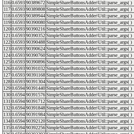
116
0.6593
90389672
SimpleShareButtonsAdder\Util::parse_args( )
117
0.6593
90389808
SimpleShareButtonsAdder\Util::parse_args( )
118
0.6593
90389944
SimpleShareButtonsAdder\Util::parse_args( )
119
0.6593
90390080
SimpleShareButtonsAdder\Util::parse_args( )
120
0.6593
90390216
SimpleShareButtonsAdder\Util::parse_args( )
121
0.6593
90390352
SimpleShareButtonsAdder\Util::parse_args( )
122
0.6593
90390488
SimpleShareButtonsAdder\Util::parse_args( )
123
0.6593
90390624
SimpleShareButtonsAdder\Util::parse_args( )
124
0.6593
90390760
SimpleShareButtonsAdder\Util::parse_args( )
125
0.6593
90390896
SimpleShareButtonsAdder\Util::parse_args( )
126
0.6593
90391032
SimpleShareButtonsAdder\Util::parse_args( )
127
0.6593
90391168
SimpleShareButtonsAdder\Util::parse_args( )
128
0.6593
90391304
SimpleShareButtonsAdder\Util::parse_args( )
129
0.6594
90391440
SimpleShareButtonsAdder\Util::parse_args( )
130
0.6594
90391576
SimpleShareButtonsAdder\Util::parse_args( )
131
0.6594
90391712
SimpleShareButtonsAdder\Util::parse_args( )
132
0.6594
90391848
SimpleShareButtonsAdder\Util::parse_args( )
133
0.6594
90391984
SimpleShareButtonsAdder\Util::parse_args( )
134
0.6594
90392120
SimpleShareButtonsAdder\Util::parse_args( )
135
0.6594
90392256
SimpleShareButtonsAdder\Util::parse_args( )