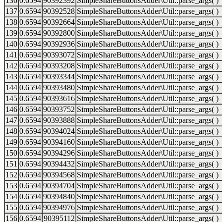
136
0.6594
90392392
SimpleShareButtonsAdder\Util::parse_args( )
137
0.6594
90392528
SimpleShareButtonsAdder\Util::parse_args( )
138
0.6594
90392664
SimpleShareButtonsAdder\Util::parse_args( )
139
0.6594
90392800
SimpleShareButtonsAdder\Util::parse_args( )
140
0.6594
90392936
SimpleShareButtonsAdder\Util::parse_args( )
141
0.6594
90393072
SimpleShareButtonsAdder\Util::parse_args( )
142
0.6594
90393208
SimpleShareButtonsAdder\Util::parse_args( )
143
0.6594
90393344
SimpleShareButtonsAdder\Util::parse_args( )
144
0.6594
90393480
SimpleShareButtonsAdder\Util::parse_args( )
145
0.6594
90393616
SimpleShareButtonsAdder\Util::parse_args( )
146
0.6594
90393752
SimpleShareButtonsAdder\Util::parse_args( )
147
0.6594
90393888
SimpleShareButtonsAdder\Util::parse_args( )
148
0.6594
90394024
SimpleShareButtonsAdder\Util::parse_args( )
149
0.6594
90394160
SimpleShareButtonsAdder\Util::parse_args( )
150
0.6594
90394296
SimpleShareButtonsAdder\Util::parse_args( )
151
0.6594
90394432
SimpleShareButtonsAdder\Util::parse_args( )
152
0.6594
90394568
SimpleShareButtonsAdder\Util::parse_args( )
153
0.6594
90394704
SimpleShareButtonsAdder\Util::parse_args( )
154
0.6594
90394840
SimpleShareButtonsAdder\Util::parse_args( )
155
0.6594
90394976
SimpleShareButtonsAdder\Util::parse_args( )
156
0.6594
90395112
SimpleShareButtonsAdder\Util::parse_args( )