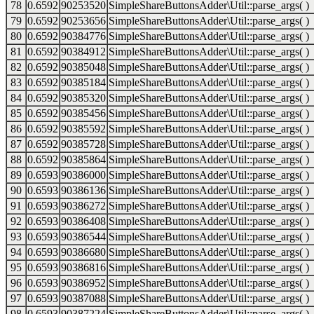
78
0.6592
90253520
SimpleShareButtonsAdder\Util::parse_args( )
79
0.6592
90253656
SimpleShareButtonsAdder\Util::parse_args( )
80
0.6592
90384776
SimpleShareButtonsAdder\Util::parse_args( )
81
0.6592
90384912
SimpleShareButtonsAdder\Util::parse_args( )
82
0.6592
90385048
SimpleShareButtonsAdder\Util::parse_args( )
83
0.6592
90385184
SimpleShareButtonsAdder\Util::parse_args( )
84
0.6592
90385320
SimpleShareButtonsAdder\Util::parse_args( )
85
0.6592
90385456
SimpleShareButtonsAdder\Util::parse_args( )
86
0.6592
90385592
SimpleShareButtonsAdder\Util::parse_args( )
87
0.6592
90385728
SimpleShareButtonsAdder\Util::parse_args( )
88
0.6592
90385864
SimpleShareButtonsAdder\Util::parse_args( )
89
0.6593
90386000
SimpleShareButtonsAdder\Util::parse_args( )
90
0.6593
90386136
SimpleShareButtonsAdder\Util::parse_args( )
91
0.6593
90386272
SimpleShareButtonsAdder\Util::parse_args( )
92
0.6593
90386408
SimpleShareButtonsAdder\Util::parse_args( )
93
0.6593
90386544
SimpleShareButtonsAdder\Util::parse_args( )
94
0.6593
90386680
SimpleShareButtonsAdder\Util::parse_args( )
95
0.6593
90386816
SimpleShareButtonsAdder\Util::parse_args( )
96
0.6593
90386952
SimpleShareButtonsAdder\Util::parse_args( )
97
0.6593
90387088
SimpleShareButtonsAdder\Util::parse_args( )
98
0.6593
90387224
SimpleShareButtonsAdder\Util::parse_args( )