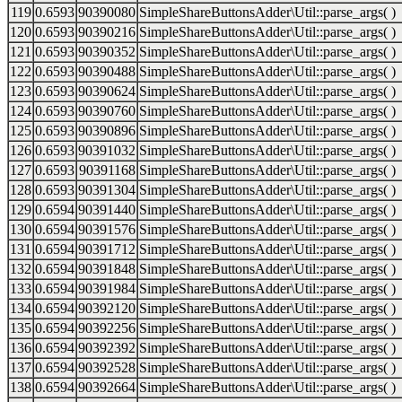
119
0.6593
90390080
SimpleShareButtonsAdder\Util::parse_args( )
120
0.6593
90390216
SimpleShareButtonsAdder\Util::parse_args( )
121
0.6593
90390352
SimpleShareButtonsAdder\Util::parse_args( )
122
0.6593
90390488
SimpleShareButtonsAdder\Util::parse_args( )
123
0.6593
90390624
SimpleShareButtonsAdder\Util::parse_args( )
124
0.6593
90390760
SimpleShareButtonsAdder\Util::parse_args( )
125
0.6593
90390896
SimpleShareButtonsAdder\Util::parse_args( )
126
0.6593
90391032
SimpleShareButtonsAdder\Util::parse_args( )
127
0.6593
90391168
SimpleShareButtonsAdder\Util::parse_args( )
128
0.6593
90391304
SimpleShareButtonsAdder\Util::parse_args( )
129
0.6594
90391440
SimpleShareButtonsAdder\Util::parse_args( )
130
0.6594
90391576
SimpleShareButtonsAdder\Util::parse_args( )
131
0.6594
90391712
SimpleShareButtonsAdder\Util::parse_args( )
132
0.6594
90391848
SimpleShareButtonsAdder\Util::parse_args( )
133
0.6594
90391984
SimpleShareButtonsAdder\Util::parse_args( )
134
0.6594
90392120
SimpleShareButtonsAdder\Util::parse_args( )
135
0.6594
90392256
SimpleShareButtonsAdder\Util::parse_args( )
136
0.6594
90392392
SimpleShareButtonsAdder\Util::parse_args( )
137
0.6594
90392528
SimpleShareButtonsAdder\Util::parse_args( )
138
0.6594
90392664
SimpleShareButtonsAdder\Util::parse_args( )