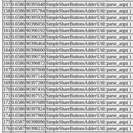
157
0.6586
90395648
SimpleShareButtonsAdder\Util::parse_args( )
158
0.6586
90395784
SimpleShareButtonsAdder\Util::parse_args( )
159
0.6586
90395920
SimpleShareButtonsAdder\Util::parse_args( )
160
0.6586
90396056
SimpleShareButtonsAdder\Util::parse_args( )
161
0.6586
90396192
SimpleShareButtonsAdder\Util::parse_args( )
162
0.6586
90396328
SimpleShareButtonsAdder\Util::parse_args( )
163
0.6586
90396464
SimpleShareButtonsAdder\Util::parse_args( )
164
0.6586
90396600
SimpleShareButtonsAdder\Util::parse_args( )
165
0.6586
90396736
SimpleShareButtonsAdder\Util::parse_args( )
166
0.6586
90396872
SimpleShareButtonsAdder\Util::parse_args( )
167
0.6586
90397008
SimpleShareButtonsAdder\Util::parse_args( )
168
0.6586
90397144
SimpleShareButtonsAdder\Util::parse_args( )
169
0.6586
90397280
SimpleShareButtonsAdder\Util::parse_args( )
170
0.6586
90397416
SimpleShareButtonsAdder\Util::parse_args( )
171
0.6586
90397552
SimpleShareButtonsAdder\Util::parse_args( )
172
0.6586
90397688
SimpleShareButtonsAdder\Util::parse_args( )
173
0.6586
90397824
SimpleShareButtonsAdder\Util::parse_args( )
174
0.6586
90397960
SimpleShareButtonsAdder\Util::parse_args( )
175
0.6587
90398096
SimpleShareButtonsAdder\Util::parse_args( )
176
0.6587
90398232
SimpleShareButtonsAdder\Util::parse_args( )