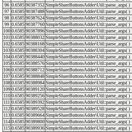
96
0.6585
90387352
SimpleShareButtonsAdder\Util::parse_args( )
97
0.6585
90387488
SimpleShareButtonsAdder\Util::parse_args( )
98
0.6585
90387624
SimpleShareButtonsAdder\Util::parse_args( )
99
0.6585
90387760
SimpleShareButtonsAdder\Util::parse_args( )
100
0.6585
90387896
SimpleShareButtonsAdder\Util::parse_args( )
101
0.6585
90388032
SimpleShareButtonsAdder\Util::parse_args( )
102
0.6585
90388168
SimpleShareButtonsAdder\Util::parse_args( )
103
0.6585
90388304
SimpleShareButtonsAdder\Util::parse_args( )
104
0.6585
90388440
SimpleShareButtonsAdder\Util::parse_args( )
105
0.6585
90388576
SimpleShareButtonsAdder\Util::parse_args( )
106
0.6585
90388712
SimpleShareButtonsAdder\Util::parse_args( )
107
0.6585
90388848
SimpleShareButtonsAdder\Util::parse_args( )
108
0.6585
90388984
SimpleShareButtonsAdder\Util::parse_args( )
109
0.6585
90389120
SimpleShareButtonsAdder\Util::parse_args( )
110
0.6585
90389256
SimpleShareButtonsAdder\Util::parse_args( )
111
0.6585
90389392
SimpleShareButtonsAdder\Util::parse_args( )
112
0.6585
90389528
SimpleShareButtonsAdder\Util::parse_args( )
113
0.6585
90389664
SimpleShareButtonsAdder\Util::parse_args( )
114
0.6585
90389800
SimpleShareButtonsAdder\Util::parse_args( )
115
0.6585
90389936
SimpleShareButtonsAdder\Util::parse_args( )