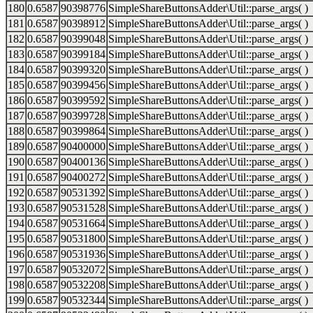
180
0.6587
90398776
SimpleShareButtonsAdder\Util::parse_args( )
181
0.6587
90398912
SimpleShareButtonsAdder\Util::parse_args( )
182
0.6587
90399048
SimpleShareButtonsAdder\Util::parse_args( )
183
0.6587
90399184
SimpleShareButtonsAdder\Util::parse_args( )
184
0.6587
90399320
SimpleShareButtonsAdder\Util::parse_args( )
185
0.6587
90399456
SimpleShareButtonsAdder\Util::parse_args( )
186
0.6587
90399592
SimpleShareButtonsAdder\Util::parse_args( )
187
0.6587
90399728
SimpleShareButtonsAdder\Util::parse_args( )
188
0.6587
90399864
SimpleShareButtonsAdder\Util::parse_args( )
189
0.6587
90400000
SimpleShareButtonsAdder\Util::parse_args( )
190
0.6587
90400136
SimpleShareButtonsAdder\Util::parse_args( )
191
0.6587
90400272
SimpleShareButtonsAdder\Util::parse_args( )
192
0.6587
90531392
SimpleShareButtonsAdder\Util::parse_args( )
193
0.6587
90531528
SimpleShareButtonsAdder\Util::parse_args( )
194
0.6587
90531664
SimpleShareButtonsAdder\Util::parse_args( )
195
0.6587
90531800
SimpleShareButtonsAdder\Util::parse_args( )
196
0.6587
90531936
SimpleShareButtonsAdder\Util::parse_args( )
197
0.6587
90532072
SimpleShareButtonsAdder\Util::parse_args( )
198
0.6587
90532208
SimpleShareButtonsAdder\Util::parse_args( )
199
0.6587
90532344
SimpleShareButtonsAdder\Util::parse_args( )