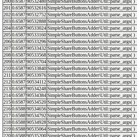
200
0.6587
90532480
SimpleShareButtonsAdder\Util::parse_args( )
201
0.6587
90532616
SimpleShareButtonsAdder\Util::parse_args( )
202
0.6587
90532752
SimpleShareButtonsAdder\Util::parse_args( )
203
0.6587
90532888
SimpleShareButtonsAdder\Util::parse_args( )
204
0.6587
90533024
SimpleShareButtonsAdder\Util::parse_args( )
205
0.6587
90533160
SimpleShareButtonsAdder\Util::parse_args( )
206
0.6587
90533296
SimpleShareButtonsAdder\Util::parse_args( )
207
0.6587
90533432
SimpleShareButtonsAdder\Util::parse_args( )
208
0.6587
90533568
SimpleShareButtonsAdder\Util::parse_args( )
209
0.6587
90533704
SimpleShareButtonsAdder\Util::parse_args( )
210
0.6587
90533840
SimpleShareButtonsAdder\Util::parse_args( )
211
0.6587
90533976
SimpleShareButtonsAdder\Util::parse_args( )
212
0.6587
90534112
SimpleShareButtonsAdder\Util::parse_args( )
213
0.6587
90534248
SimpleShareButtonsAdder\Util::parse_args( )
214
0.6587
90534384
SimpleShareButtonsAdder\Util::parse_args( )
215
0.6587
90534520
SimpleShareButtonsAdder\Util::parse_args( )
216
0.6588
90534656
SimpleShareButtonsAdder\Util::parse_args( )
217
0.6588
90534792
SimpleShareButtonsAdder\Util::parse_args( )
218
0.6588
90534928
SimpleShareButtonsAdder\Util::parse_args( )
219
0.6588
90535064
SimpleShareButtonsAdder\Util::parse_args( )
220
0.6588
90535200
SimpleShareButtonsAdder\Util::parse_args( )