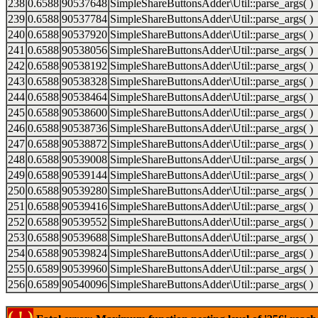
238
0.6588
90537648
SimpleShareButtonsAdder\Util::parse_args( )
239
0.6588
90537784
SimpleShareButtonsAdder\Util::parse_args( )
240
0.6588
90537920
SimpleShareButtonsAdder\Util::parse_args( )
241
0.6588
90538056
SimpleShareButtonsAdder\Util::parse_args( )
242
0.6588
90538192
SimpleShareButtonsAdder\Util::parse_args( )
243
0.6588
90538328
SimpleShareButtonsAdder\Util::parse_args( )
244
0.6588
90538464
SimpleShareButtonsAdder\Util::parse_args( )
245
0.6588
90538600
SimpleShareButtonsAdder\Util::parse_args( )
246
0.6588
90538736
SimpleShareButtonsAdder\Util::parse_args( )
247
0.6588
90538872
SimpleShareButtonsAdder\Util::parse_args( )
248
0.6588
90539008
SimpleShareButtonsAdder\Util::parse_args( )
249
0.6588
90539144
SimpleShareButtonsAdder\Util::parse_args( )
250
0.6588
90539280
SimpleShareButtonsAdder\Util::parse_args( )
251
0.6588
90539416
SimpleShareButtonsAdder\Util::parse_args( )
252
0.6588
90539552
SimpleShareButtonsAdder\Util::parse_args( )
253
0.6588
90539688
SimpleShareButtonsAdder\Util::parse_args( )
254
0.6588
90539824
SimpleShareButtonsAdder\Util::parse_args( )
255
0.6589
90539960
SimpleShareButtonsAdder\Util::parse_args( )
256
0.6589
90540096
SimpleShareButtonsAdder\Util::parse_args( )
( ! )