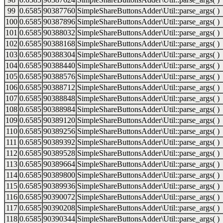
99
0.6585
90387760
SimpleShareButtonsAdder\Util::parse_args( )
100
0.6585
90387896
SimpleShareButtonsAdder\Util::parse_args( )
101
0.6585
90388032
SimpleShareButtonsAdder\Util::parse_args( )
102
0.6585
90388168
SimpleShareButtonsAdder\Util::parse_args( )
103
0.6585
90388304
SimpleShareButtonsAdder\Util::parse_args( )
104
0.6585
90388440
SimpleShareButtonsAdder\Util::parse_args( )
105
0.6585
90388576
SimpleShareButtonsAdder\Util::parse_args( )
106
0.6585
90388712
SimpleShareButtonsAdder\Util::parse_args( )
107
0.6585
90388848
SimpleShareButtonsAdder\Util::parse_args( )
108
0.6585
90388984
SimpleShareButtonsAdder\Util::parse_args( )
109
0.6585
90389120
SimpleShareButtonsAdder\Util::parse_args( )
110
0.6585
90389256
SimpleShareButtonsAdder\Util::parse_args( )
111
0.6585
90389392
SimpleShareButtonsAdder\Util::parse_args( )
112
0.6585
90389528
SimpleShareButtonsAdder\Util::parse_args( )
113
0.6585
90389664
SimpleShareButtonsAdder\Util::parse_args( )
114
0.6585
90389800
SimpleShareButtonsAdder\Util::parse_args( )
115
0.6585
90389936
SimpleShareButtonsAdder\Util::parse_args( )
116
0.6585
90390072
SimpleShareButtonsAdder\Util::parse_args( )
117
0.6585
90390208
SimpleShareButtonsAdder\Util::parse_args( )
118
0.6585
90390344
SimpleShareButtonsAdder\Util::parse_args( )