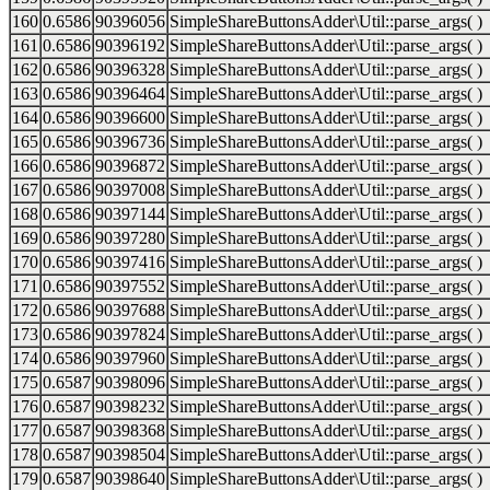
160
0.6586
90396056
SimpleShareButtonsAdder\Util::parse_args( )
161
0.6586
90396192
SimpleShareButtonsAdder\Util::parse_args( )
162
0.6586
90396328
SimpleShareButtonsAdder\Util::parse_args( )
163
0.6586
90396464
SimpleShareButtonsAdder\Util::parse_args( )
164
0.6586
90396600
SimpleShareButtonsAdder\Util::parse_args( )
165
0.6586
90396736
SimpleShareButtonsAdder\Util::parse_args( )
166
0.6586
90396872
SimpleShareButtonsAdder\Util::parse_args( )
167
0.6586
90397008
SimpleShareButtonsAdder\Util::parse_args( )
168
0.6586
90397144
SimpleShareButtonsAdder\Util::parse_args( )
169
0.6586
90397280
SimpleShareButtonsAdder\Util::parse_args( )
170
0.6586
90397416
SimpleShareButtonsAdder\Util::parse_args( )
171
0.6586
90397552
SimpleShareButtonsAdder\Util::parse_args( )
172
0.6586
90397688
SimpleShareButtonsAdder\Util::parse_args( )
173
0.6586
90397824
SimpleShareButtonsAdder\Util::parse_args( )
174
0.6586
90397960
SimpleShareButtonsAdder\Util::parse_args( )
175
0.6587
90398096
SimpleShareButtonsAdder\Util::parse_args( )
176
0.6587
90398232
SimpleShareButtonsAdder\Util::parse_args( )
177
0.6587
90398368
SimpleShareButtonsAdder\Util::parse_args( )
178
0.6587
90398504
SimpleShareButtonsAdder\Util::parse_args( )
179
0.6587
90398640
SimpleShareButtonsAdder\Util::parse_args( )