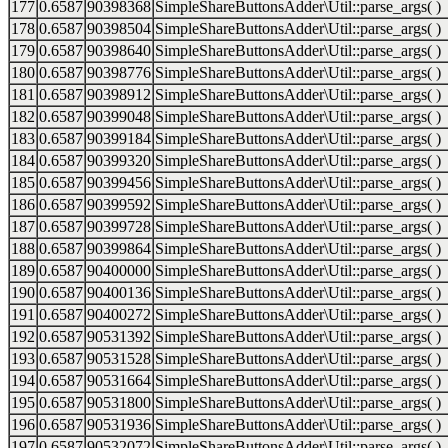
177
0.6587
90398368
SimpleShareButtonsAdder\Util::parse_args( )
178
0.6587
90398504
SimpleShareButtonsAdder\Util::parse_args( )
179
0.6587
90398640
SimpleShareButtonsAdder\Util::parse_args( )
180
0.6587
90398776
SimpleShareButtonsAdder\Util::parse_args( )
181
0.6587
90398912
SimpleShareButtonsAdder\Util::parse_args( )
182
0.6587
90399048
SimpleShareButtonsAdder\Util::parse_args( )
183
0.6587
90399184
SimpleShareButtonsAdder\Util::parse_args( )
184
0.6587
90399320
SimpleShareButtonsAdder\Util::parse_args( )
185
0.6587
90399456
SimpleShareButtonsAdder\Util::parse_args( )
186
0.6587
90399592
SimpleShareButtonsAdder\Util::parse_args( )
187
0.6587
90399728
SimpleShareButtonsAdder\Util::parse_args( )
188
0.6587
90399864
SimpleShareButtonsAdder\Util::parse_args( )
189
0.6587
90400000
SimpleShareButtonsAdder\Util::parse_args( )
190
0.6587
90400136
SimpleShareButtonsAdder\Util::parse_args( )
191
0.6587
90400272
SimpleShareButtonsAdder\Util::parse_args( )
192
0.6587
90531392
SimpleShareButtonsAdder\Util::parse_args( )
193
0.6587
90531528
SimpleShareButtonsAdder\Util::parse_args( )
194
0.6587
90531664
SimpleShareButtonsAdder\Util::parse_args( )
195
0.6587
90531800
SimpleShareButtonsAdder\Util::parse_args( )
196
0.6587
90531936
SimpleShareButtonsAdder\Util::parse_args( )
197
0.6587
90532072
SimpleShareButtonsAdder\Util::parse_args( )