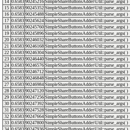
14
0.6583
90245216
SimpleShareButtonsAdder\Util::parse_args( )
15
0.6583
90245352
SimpleShareButtonsAdder\Util::parse_args( )
16
0.6583
90245488
SimpleShareButtonsAdder\Util::parse_args( )
17
0.6583
90245624
SimpleShareButtonsAdder\Util::parse_args( )
18
0.6583
90245760
SimpleShareButtonsAdder\Util::parse_args( )
19
0.6583
90245896
SimpleShareButtonsAdder\Util::parse_args( )
20
0.6583
90246032
SimpleShareButtonsAdder\Util::parse_args( )
21
0.6583
90246168
SimpleShareButtonsAdder\Util::parse_args( )
22
0.6583
90246304
SimpleShareButtonsAdder\Util::parse_args( )
23
0.6583
90246440
SimpleShareButtonsAdder\Util::parse_args( )
24
0.6583
90246576
SimpleShareButtonsAdder\Util::parse_args( )
25
0.6583
90246712
SimpleShareButtonsAdder\Util::parse_args( )
26
0.6583
90246848
SimpleShareButtonsAdder\Util::parse_args( )
27
0.6583
90246984
SimpleShareButtonsAdder\Util::parse_args( )
28
0.6583
90247120
SimpleShareButtonsAdder\Util::parse_args( )
29
0.6583
90247256
SimpleShareButtonsAdder\Util::parse_args( )
30
0.6583
90247392
SimpleShareButtonsAdder\Util::parse_args( )
31
0.6583
90247528
SimpleShareButtonsAdder\Util::parse_args( )
32
0.6583
90247664
SimpleShareButtonsAdder\Util::parse_args( )
33
0.6583
90247800
SimpleShareButtonsAdder\Util::parse_args( )
34
0.6583
90247936
SimpleShareButtonsAdder\Util::parse_args( )