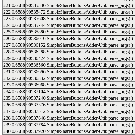
221
0.6588
90535336
SimpleShareButtonsAdder\Util::parse_args( )
222
0.6588
90535472
SimpleShareButtonsAdder\Util::parse_args( )
223
0.6588
90535608
SimpleShareButtonsAdder\Util::parse_args( )
224
0.6588
90535744
SimpleShareButtonsAdder\Util::parse_args( )
225
0.6588
90535880
SimpleShareButtonsAdder\Util::parse_args( )
226
0.6588
90536016
SimpleShareButtonsAdder\Util::parse_args( )
227
0.6588
90536152
SimpleShareButtonsAdder\Util::parse_args( )
228
0.6588
90536288
SimpleShareButtonsAdder\Util::parse_args( )
229
0.6588
90536424
SimpleShareButtonsAdder\Util::parse_args( )
230
0.6588
90536560
SimpleShareButtonsAdder\Util::parse_args( )
231
0.6588
90536696
SimpleShareButtonsAdder\Util::parse_args( )
232
0.6588
90536832
SimpleShareButtonsAdder\Util::parse_args( )
233
0.6588
90536968
SimpleShareButtonsAdder\Util::parse_args( )
234
0.6588
90537104
SimpleShareButtonsAdder\Util::parse_args( )
235
0.6588
90537240
SimpleShareButtonsAdder\Util::parse_args( )
236
0.6588
90537376
SimpleShareButtonsAdder\Util::parse_args( )
237
0.6588
90537512
SimpleShareButtonsAdder\Util::parse_args( )
238
0.6588
90537648
SimpleShareButtonsAdder\Util::parse_args( )
239
0.6588
90537784
SimpleShareButtonsAdder\Util::parse_args( )
240
0.6588
90537920
SimpleShareButtonsAdder\Util::parse_args( )