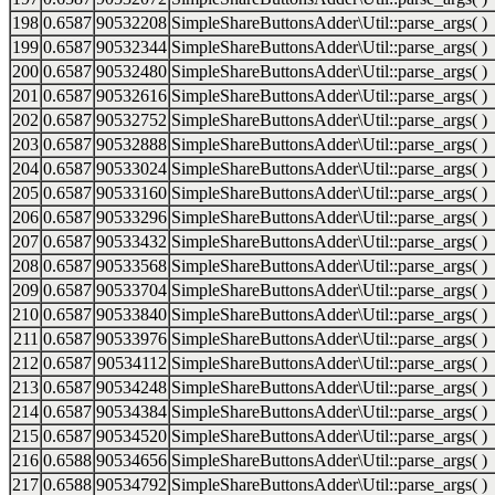
198
0.6587
90532208
SimpleShareButtonsAdder\Util::parse_args( )
199
0.6587
90532344
SimpleShareButtonsAdder\Util::parse_args( )
200
0.6587
90532480
SimpleShareButtonsAdder\Util::parse_args( )
201
0.6587
90532616
SimpleShareButtonsAdder\Util::parse_args( )
202
0.6587
90532752
SimpleShareButtonsAdder\Util::parse_args( )
203
0.6587
90532888
SimpleShareButtonsAdder\Util::parse_args( )
204
0.6587
90533024
SimpleShareButtonsAdder\Util::parse_args( )
205
0.6587
90533160
SimpleShareButtonsAdder\Util::parse_args( )
206
0.6587
90533296
SimpleShareButtonsAdder\Util::parse_args( )
207
0.6587
90533432
SimpleShareButtonsAdder\Util::parse_args( )
208
0.6587
90533568
SimpleShareButtonsAdder\Util::parse_args( )
209
0.6587
90533704
SimpleShareButtonsAdder\Util::parse_args( )
210
0.6587
90533840
SimpleShareButtonsAdder\Util::parse_args( )
211
0.6587
90533976
SimpleShareButtonsAdder\Util::parse_args( )
212
0.6587
90534112
SimpleShareButtonsAdder\Util::parse_args( )
213
0.6587
90534248
SimpleShareButtonsAdder\Util::parse_args( )
214
0.6587
90534384
SimpleShareButtonsAdder\Util::parse_args( )
215
0.6587
90534520
SimpleShareButtonsAdder\Util::parse_args( )
216
0.6588
90534656
SimpleShareButtonsAdder\Util::parse_args( )
217
0.6588
90534792
SimpleShareButtonsAdder\Util::parse_args( )