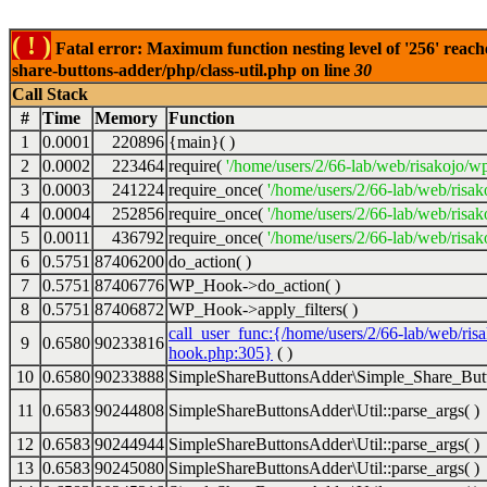
( ! )
Fatal error: Maximum function nesting level of '256' reach
share-buttons-adder/php/class-util.php on line
30
Call Stack
#
Time
Memory
Function
1
0.0001
220896
{main}( )
2
0.0002
223464
require(
'/home/users/2/66-lab/web/risakojo/w
3
0.0003
241224
require_once(
'/home/users/2/66-lab/web/risak
4
0.0004
252856
require_once(
'/home/users/2/66-lab/web/risak
5
0.0011
436792
require_once(
'/home/users/2/66-lab/web/risak
6
0.5751
87406200
do_action( )
7
0.5751
87406776
WP_Hook->do_action( )
8
0.5751
87406872
WP_Hook->apply_filters( )
call_user_func:{/home/users/2/66-lab/web/ris
9
0.6580
90233816
hook.php:305}
( )
10
0.6580
90233888
SimpleShareButtonsAdder\Simple_Share_Butt
11
0.6583
90244808
SimpleShareButtonsAdder\Util::parse_args( )
12
0.6583
90244944
SimpleShareButtonsAdder\Util::parse_args( )
13
0.6583
90245080
SimpleShareButtonsAdder\Util::parse_args( )