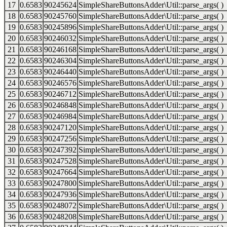
17
0.6583
90245624
SimpleShareButtonsAdder\Util::parse_args( )
18
0.6583
90245760
SimpleShareButtonsAdder\Util::parse_args( )
19
0.6583
90245896
SimpleShareButtonsAdder\Util::parse_args( )
20
0.6583
90246032
SimpleShareButtonsAdder\Util::parse_args( )
21
0.6583
90246168
SimpleShareButtonsAdder\Util::parse_args( )
22
0.6583
90246304
SimpleShareButtonsAdder\Util::parse_args( )
23
0.6583
90246440
SimpleShareButtonsAdder\Util::parse_args( )
24
0.6583
90246576
SimpleShareButtonsAdder\Util::parse_args( )
25
0.6583
90246712
SimpleShareButtonsAdder\Util::parse_args( )
26
0.6583
90246848
SimpleShareButtonsAdder\Util::parse_args( )
27
0.6583
90246984
SimpleShareButtonsAdder\Util::parse_args( )
28
0.6583
90247120
SimpleShareButtonsAdder\Util::parse_args( )
29
0.6583
90247256
SimpleShareButtonsAdder\Util::parse_args( )
30
0.6583
90247392
SimpleShareButtonsAdder\Util::parse_args( )
31
0.6583
90247528
SimpleShareButtonsAdder\Util::parse_args( )
32
0.6583
90247664
SimpleShareButtonsAdder\Util::parse_args( )
33
0.6583
90247800
SimpleShareButtonsAdder\Util::parse_args( )
34
0.6583
90247936
SimpleShareButtonsAdder\Util::parse_args( )
35
0.6583
90248072
SimpleShareButtonsAdder\Util::parse_args( )
36
0.6583
90248208
SimpleShareButtonsAdder\Util::parse_args( )