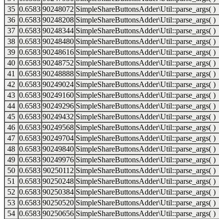
35
0.6583
90248072
SimpleShareButtonsAdder\Util::parse_args( )
36
0.6583
90248208
SimpleShareButtonsAdder\Util::parse_args( )
37
0.6583
90248344
SimpleShareButtonsAdder\Util::parse_args( )
38
0.6583
90248480
SimpleShareButtonsAdder\Util::parse_args( )
39
0.6583
90248616
SimpleShareButtonsAdder\Util::parse_args( )
40
0.6583
90248752
SimpleShareButtonsAdder\Util::parse_args( )
41
0.6583
90248888
SimpleShareButtonsAdder\Util::parse_args( )
42
0.6583
90249024
SimpleShareButtonsAdder\Util::parse_args( )
43
0.6583
90249160
SimpleShareButtonsAdder\Util::parse_args( )
44
0.6583
90249296
SimpleShareButtonsAdder\Util::parse_args( )
45
0.6583
90249432
SimpleShareButtonsAdder\Util::parse_args( )
46
0.6583
90249568
SimpleShareButtonsAdder\Util::parse_args( )
47
0.6583
90249704
SimpleShareButtonsAdder\Util::parse_args( )
48
0.6583
90249840
SimpleShareButtonsAdder\Util::parse_args( )
49
0.6583
90249976
SimpleShareButtonsAdder\Util::parse_args( )
50
0.6583
90250112
SimpleShareButtonsAdder\Util::parse_args( )
51
0.6583
90250248
SimpleShareButtonsAdder\Util::parse_args( )
52
0.6583
90250384
SimpleShareButtonsAdder\Util::parse_args( )
53
0.6583
90250520
SimpleShareButtonsAdder\Util::parse_args( )
54
0.6583
90250656
SimpleShareButtonsAdder\Util::parse_args( )