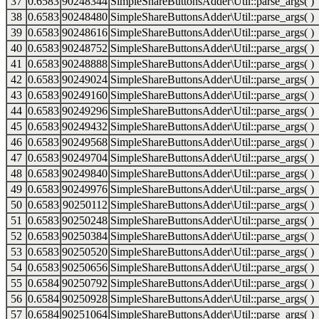
37
0.6583
90248344
SimpleShareButtonsAdder\Util::parse_args( )
38
0.6583
90248480
SimpleShareButtonsAdder\Util::parse_args( )
39
0.6583
90248616
SimpleShareButtonsAdder\Util::parse_args( )
40
0.6583
90248752
SimpleShareButtonsAdder\Util::parse_args( )
41
0.6583
90248888
SimpleShareButtonsAdder\Util::parse_args( )
42
0.6583
90249024
SimpleShareButtonsAdder\Util::parse_args( )
43
0.6583
90249160
SimpleShareButtonsAdder\Util::parse_args( )
44
0.6583
90249296
SimpleShareButtonsAdder\Util::parse_args( )
45
0.6583
90249432
SimpleShareButtonsAdder\Util::parse_args( )
46
0.6583
90249568
SimpleShareButtonsAdder\Util::parse_args( )
47
0.6583
90249704
SimpleShareButtonsAdder\Util::parse_args( )
48
0.6583
90249840
SimpleShareButtonsAdder\Util::parse_args( )
49
0.6583
90249976
SimpleShareButtonsAdder\Util::parse_args( )
50
0.6583
90250112
SimpleShareButtonsAdder\Util::parse_args( )
51
0.6583
90250248
SimpleShareButtonsAdder\Util::parse_args( )
52
0.6583
90250384
SimpleShareButtonsAdder\Util::parse_args( )
53
0.6583
90250520
SimpleShareButtonsAdder\Util::parse_args( )
54
0.6583
90250656
SimpleShareButtonsAdder\Util::parse_args( )
55
0.6584
90250792
SimpleShareButtonsAdder\Util::parse_args( )
56
0.6584
90250928
SimpleShareButtonsAdder\Util::parse_args( )
57
0.6584
90251064
SimpleShareButtonsAdder\Util::parse_args( )