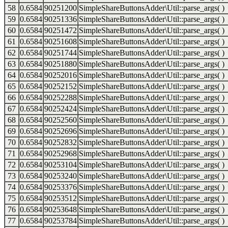
58
0.6584
90251200
SimpleShareButtonsAdder\Util::parse_args( )
59
0.6584
90251336
SimpleShareButtonsAdder\Util::parse_args( )
60
0.6584
90251472
SimpleShareButtonsAdder\Util::parse_args( )
61
0.6584
90251608
SimpleShareButtonsAdder\Util::parse_args( )
62
0.6584
90251744
SimpleShareButtonsAdder\Util::parse_args( )
63
0.6584
90251880
SimpleShareButtonsAdder\Util::parse_args( )
64
0.6584
90252016
SimpleShareButtonsAdder\Util::parse_args( )
65
0.6584
90252152
SimpleShareButtonsAdder\Util::parse_args( )
66
0.6584
90252288
SimpleShareButtonsAdder\Util::parse_args( )
67
0.6584
90252424
SimpleShareButtonsAdder\Util::parse_args( )
68
0.6584
90252560
SimpleShareButtonsAdder\Util::parse_args( )
69
0.6584
90252696
SimpleShareButtonsAdder\Util::parse_args( )
70
0.6584
90252832
SimpleShareButtonsAdder\Util::parse_args( )
71
0.6584
90252968
SimpleShareButtonsAdder\Util::parse_args( )
72
0.6584
90253104
SimpleShareButtonsAdder\Util::parse_args( )
73
0.6584
90253240
SimpleShareButtonsAdder\Util::parse_args( )
74
0.6584
90253376
SimpleShareButtonsAdder\Util::parse_args( )
75
0.6584
90253512
SimpleShareButtonsAdder\Util::parse_args( )
76
0.6584
90253648
SimpleShareButtonsAdder\Util::parse_args( )
77
0.6584
90253784
SimpleShareButtonsAdder\Util::parse_args( )