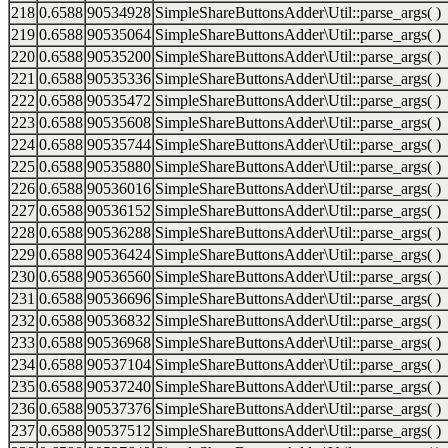
218
0.6588
90534928
SimpleShareButtonsAdder\Util::parse_args( )
219
0.6588
90535064
SimpleShareButtonsAdder\Util::parse_args( )
220
0.6588
90535200
SimpleShareButtonsAdder\Util::parse_args( )
221
0.6588
90535336
SimpleShareButtonsAdder\Util::parse_args( )
222
0.6588
90535472
SimpleShareButtonsAdder\Util::parse_args( )
223
0.6588
90535608
SimpleShareButtonsAdder\Util::parse_args( )
224
0.6588
90535744
SimpleShareButtonsAdder\Util::parse_args( )
225
0.6588
90535880
SimpleShareButtonsAdder\Util::parse_args( )
226
0.6588
90536016
SimpleShareButtonsAdder\Util::parse_args( )
227
0.6588
90536152
SimpleShareButtonsAdder\Util::parse_args( )
228
0.6588
90536288
SimpleShareButtonsAdder\Util::parse_args( )
229
0.6588
90536424
SimpleShareButtonsAdder\Util::parse_args( )
230
0.6588
90536560
SimpleShareButtonsAdder\Util::parse_args( )
231
0.6588
90536696
SimpleShareButtonsAdder\Util::parse_args( )
232
0.6588
90536832
SimpleShareButtonsAdder\Util::parse_args( )
233
0.6588
90536968
SimpleShareButtonsAdder\Util::parse_args( )
234
0.6588
90537104
SimpleShareButtonsAdder\Util::parse_args( )
235
0.6588
90537240
SimpleShareButtonsAdder\Util::parse_args( )
236
0.6588
90537376
SimpleShareButtonsAdder\Util::parse_args( )
237
0.6588
90537512
SimpleShareButtonsAdder\Util::parse_args( )