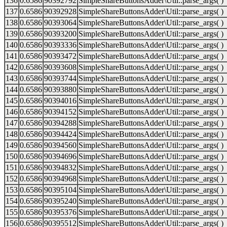
136
0.6586
90392792
SimpleShareButtonsAdder\Util::parse_args( )
137
0.6586
90392928
SimpleShareButtonsAdder\Util::parse_args( )
138
0.6586
90393064
SimpleShareButtonsAdder\Util::parse_args( )
139
0.6586
90393200
SimpleShareButtonsAdder\Util::parse_args( )
140
0.6586
90393336
SimpleShareButtonsAdder\Util::parse_args( )
141
0.6586
90393472
SimpleShareButtonsAdder\Util::parse_args( )
142
0.6586
90393608
SimpleShareButtonsAdder\Util::parse_args( )
143
0.6586
90393744
SimpleShareButtonsAdder\Util::parse_args( )
144
0.6586
90393880
SimpleShareButtonsAdder\Util::parse_args( )
145
0.6586
90394016
SimpleShareButtonsAdder\Util::parse_args( )
146
0.6586
90394152
SimpleShareButtonsAdder\Util::parse_args( )
147
0.6586
90394288
SimpleShareButtonsAdder\Util::parse_args( )
148
0.6586
90394424
SimpleShareButtonsAdder\Util::parse_args( )
149
0.6586
90394560
SimpleShareButtonsAdder\Util::parse_args( )
150
0.6586
90394696
SimpleShareButtonsAdder\Util::parse_args( )
151
0.6586
90394832
SimpleShareButtonsAdder\Util::parse_args( )
152
0.6586
90394968
SimpleShareButtonsAdder\Util::parse_args( )
153
0.6586
90395104
SimpleShareButtonsAdder\Util::parse_args( )
154
0.6586
90395240
SimpleShareButtonsAdder\Util::parse_args( )
155
0.6586
90395376
SimpleShareButtonsAdder\Util::parse_args( )
156
0.6586
90395512
SimpleShareButtonsAdder\Util::parse_args( )