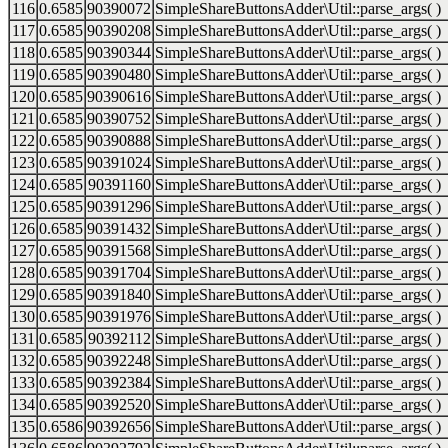
116
0.6585
90390072
SimpleShareButtonsAdder\Util::parse_args( )
117
0.6585
90390208
SimpleShareButtonsAdder\Util::parse_args( )
118
0.6585
90390344
SimpleShareButtonsAdder\Util::parse_args( )
119
0.6585
90390480
SimpleShareButtonsAdder\Util::parse_args( )
120
0.6585
90390616
SimpleShareButtonsAdder\Util::parse_args( )
121
0.6585
90390752
SimpleShareButtonsAdder\Util::parse_args( )
122
0.6585
90390888
SimpleShareButtonsAdder\Util::parse_args( )
123
0.6585
90391024
SimpleShareButtonsAdder\Util::parse_args( )
124
0.6585
90391160
SimpleShareButtonsAdder\Util::parse_args( )
125
0.6585
90391296
SimpleShareButtonsAdder\Util::parse_args( )
126
0.6585
90391432
SimpleShareButtonsAdder\Util::parse_args( )
127
0.6585
90391568
SimpleShareButtonsAdder\Util::parse_args( )
128
0.6585
90391704
SimpleShareButtonsAdder\Util::parse_args( )
129
0.6585
90391840
SimpleShareButtonsAdder\Util::parse_args( )
130
0.6585
90391976
SimpleShareButtonsAdder\Util::parse_args( )
131
0.6585
90392112
SimpleShareButtonsAdder\Util::parse_args( )
132
0.6585
90392248
SimpleShareButtonsAdder\Util::parse_args( )
133
0.6585
90392384
SimpleShareButtonsAdder\Util::parse_args( )
134
0.6585
90392520
SimpleShareButtonsAdder\Util::parse_args( )
135
0.6586
90392656
SimpleShareButtonsAdder\Util::parse_args( )