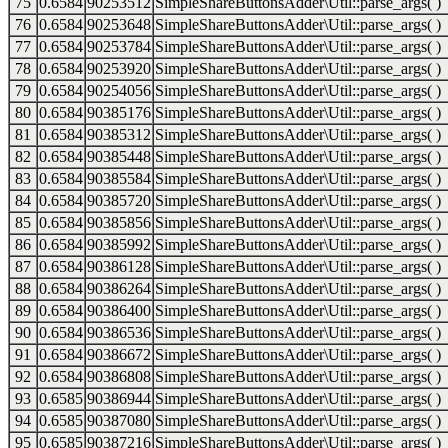
75
0.6584
90253512
SimpleShareButtonsAdder\Util::parse_args( )
76
0.6584
90253648
SimpleShareButtonsAdder\Util::parse_args( )
77
0.6584
90253784
SimpleShareButtonsAdder\Util::parse_args( )
78
0.6584
90253920
SimpleShareButtonsAdder\Util::parse_args( )
79
0.6584
90254056
SimpleShareButtonsAdder\Util::parse_args( )
80
0.6584
90385176
SimpleShareButtonsAdder\Util::parse_args( )
81
0.6584
90385312
SimpleShareButtonsAdder\Util::parse_args( )
82
0.6584
90385448
SimpleShareButtonsAdder\Util::parse_args( )
83
0.6584
90385584
SimpleShareButtonsAdder\Util::parse_args( )
84
0.6584
90385720
SimpleShareButtonsAdder\Util::parse_args( )
85
0.6584
90385856
SimpleShareButtonsAdder\Util::parse_args( )
86
0.6584
90385992
SimpleShareButtonsAdder\Util::parse_args( )
87
0.6584
90386128
SimpleShareButtonsAdder\Util::parse_args( )
88
0.6584
90386264
SimpleShareButtonsAdder\Util::parse_args( )
89
0.6584
90386400
SimpleShareButtonsAdder\Util::parse_args( )
90
0.6584
90386536
SimpleShareButtonsAdder\Util::parse_args( )
91
0.6584
90386672
SimpleShareButtonsAdder\Util::parse_args( )
92
0.6584
90386808
SimpleShareButtonsAdder\Util::parse_args( )
93
0.6585
90386944
SimpleShareButtonsAdder\Util::parse_args( )
94
0.6585
90387080
SimpleShareButtonsAdder\Util::parse_args( )
95
0.6585
90387216
SimpleShareButtonsAdder\Util::parse_args( )