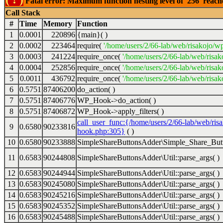
Fatal error: Maximum function nesting level of '256' reac
Call Stack
#
Time
Memory
Function
1
0.0001
220896
{main}( )
2
0.0002
223464
require(
'/home/users/2/66-lab/web/risakojo/w
3
0.0003
241224
require_once(
'/home/users/2/66-lab/web/risak
4
0.0004
252856
require_once(
'/home/users/2/66-lab/web/risak
5
0.0011
436792
require_once(
'/home/users/2/66-lab/web/risak
6
0.5751
87406200
do_action( )
7
0.5751
87406776
WP_Hook->do_action( )
8
0.5751
87406872
WP_Hook->apply_filters( )
call_user_func:{/home/users/2/66-lab/web/ris
9
0.6580
90233816
hook.php:305}
( )
10
0.6580
90233888
SimpleShareButtonsAdder\Simple_Share_Butt
11
0.6583
90244808
SimpleShareButtonsAdder\Util::parse_args( )
12
0.6583
90244944
SimpleShareButtonsAdder\Util::parse_args( )
13
0.6583
90245080
SimpleShareButtonsAdder\Util::parse_args( )
14
0.6583
90245216
SimpleShareButtonsAdder\Util::parse_args( )
15
0.6583
90245352
SimpleShareButtonsAdder\Util::parse_args( )
16
0.6583
90245488
SimpleShareButtonsAdder\Util::parse_args( )