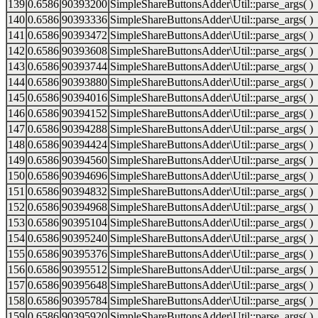
139
0.6586
90393200
SimpleShareButtonsAdder\Util::parse_args( )
140
0.6586
90393336
SimpleShareButtonsAdder\Util::parse_args( )
141
0.6586
90393472
SimpleShareButtonsAdder\Util::parse_args( )
142
0.6586
90393608
SimpleShareButtonsAdder\Util::parse_args( )
143
0.6586
90393744
SimpleShareButtonsAdder\Util::parse_args( )
144
0.6586
90393880
SimpleShareButtonsAdder\Util::parse_args( )
145
0.6586
90394016
SimpleShareButtonsAdder\Util::parse_args( )
146
0.6586
90394152
SimpleShareButtonsAdder\Util::parse_args( )
147
0.6586
90394288
SimpleShareButtonsAdder\Util::parse_args( )
148
0.6586
90394424
SimpleShareButtonsAdder\Util::parse_args( )
149
0.6586
90394560
SimpleShareButtonsAdder\Util::parse_args( )
150
0.6586
90394696
SimpleShareButtonsAdder\Util::parse_args( )
151
0.6586
90394832
SimpleShareButtonsAdder\Util::parse_args( )
152
0.6586
90394968
SimpleShareButtonsAdder\Util::parse_args( )
153
0.6586
90395104
SimpleShareButtonsAdder\Util::parse_args( )
154
0.6586
90395240
SimpleShareButtonsAdder\Util::parse_args( )
155
0.6586
90395376
SimpleShareButtonsAdder\Util::parse_args( )
156
0.6586
90395512
SimpleShareButtonsAdder\Util::parse_args( )
157
0.6586
90395648
SimpleShareButtonsAdder\Util::parse_args( )
158
0.6586
90395784
SimpleShareButtonsAdder\Util::parse_args( )
159
0.6586
90395920
SimpleShareButtonsAdder\Util::parse_args( )