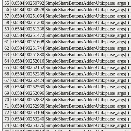
55
0.6584
90250792
SimpleShareButtonsAdder\Util::parse_args( )
56
0.6584
90250928
SimpleShareButtonsAdder\Util::parse_args( )
57
0.6584
90251064
SimpleShareButtonsAdder\Util::parse_args( )
58
0.6584
90251200
SimpleShareButtonsAdder\Util::parse_args( )
59
0.6584
90251336
SimpleShareButtonsAdder\Util::parse_args( )
60
0.6584
90251472
SimpleShareButtonsAdder\Util::parse_args( )
61
0.6584
90251608
SimpleShareButtonsAdder\Util::parse_args( )
62
0.6584
90251744
SimpleShareButtonsAdder\Util::parse_args( )
63
0.6584
90251880
SimpleShareButtonsAdder\Util::parse_args( )
64
0.6584
90252016
SimpleShareButtonsAdder\Util::parse_args( )
65
0.6584
90252152
SimpleShareButtonsAdder\Util::parse_args( )
66
0.6584
90252288
SimpleShareButtonsAdder\Util::parse_args( )
67
0.6584
90252424
SimpleShareButtonsAdder\Util::parse_args( )
68
0.6584
90252560
SimpleShareButtonsAdder\Util::parse_args( )
69
0.6584
90252696
SimpleShareButtonsAdder\Util::parse_args( )
70
0.6584
90252832
SimpleShareButtonsAdder\Util::parse_args( )
71
0.6584
90252968
SimpleShareButtonsAdder\Util::parse_args( )
72
0.6584
90253104
SimpleShareButtonsAdder\Util::parse_args( )
73
0.6584
90253240
SimpleShareButtonsAdder\Util::parse_args( )
74
0.6584
90253376
SimpleShareButtonsAdder\Util::parse_args( )