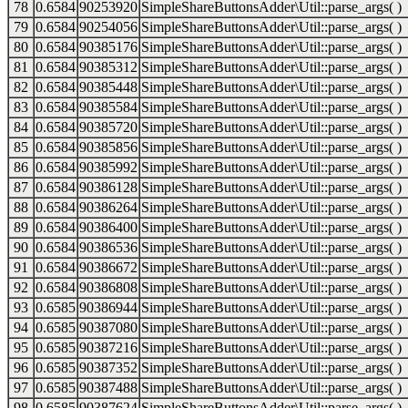
78
0.6584
90253920
SimpleShareButtonsAdder\Util::parse_args( )
79
0.6584
90254056
SimpleShareButtonsAdder\Util::parse_args( )
80
0.6584
90385176
SimpleShareButtonsAdder\Util::parse_args( )
81
0.6584
90385312
SimpleShareButtonsAdder\Util::parse_args( )
82
0.6584
90385448
SimpleShareButtonsAdder\Util::parse_args( )
83
0.6584
90385584
SimpleShareButtonsAdder\Util::parse_args( )
84
0.6584
90385720
SimpleShareButtonsAdder\Util::parse_args( )
85
0.6584
90385856
SimpleShareButtonsAdder\Util::parse_args( )
86
0.6584
90385992
SimpleShareButtonsAdder\Util::parse_args( )
87
0.6584
90386128
SimpleShareButtonsAdder\Util::parse_args( )
88
0.6584
90386264
SimpleShareButtonsAdder\Util::parse_args( )
89
0.6584
90386400
SimpleShareButtonsAdder\Util::parse_args( )
90
0.6584
90386536
SimpleShareButtonsAdder\Util::parse_args( )
91
0.6584
90386672
SimpleShareButtonsAdder\Util::parse_args( )
92
0.6584
90386808
SimpleShareButtonsAdder\Util::parse_args( )
93
0.6585
90386944
SimpleShareButtonsAdder\Util::parse_args( )
94
0.6585
90387080
SimpleShareButtonsAdder\Util::parse_args( )
95
0.6585
90387216
SimpleShareButtonsAdder\Util::parse_args( )
96
0.6585
90387352
SimpleShareButtonsAdder\Util::parse_args( )
97
0.6585
90387488
SimpleShareButtonsAdder\Util::parse_args( )
98
0.6585
90387624
SimpleShareButtonsAdder\Util::parse_args( )